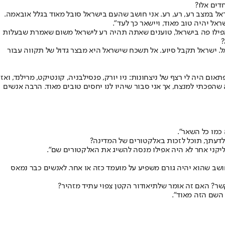
דים אלו?
אל במצב רע, רע, רע. אני חושב שהעם בישראל סובל מאוד בגלל אובאמה.
אל יהיה טוב מאוד, ויישאר כך לעד".
 אפילו פה בישראל, טוענים שאתה תהיה רע לישראל משום שאמרת שבעלות
?
אל. ישראל תקבל סיוע. אל תשכח שישראל היא מבצר גדול של תקווה עבור
ם היה לי רצף של ניצחונות: ניו יורק, פנסילבניה, קונטיקט, מרילנד, ואז
שהפכתי למנצח, אך אני סבור שיהיו לנו יחסים טובים מאוד. הרבה אנשים
 לדעתך, תוכל לזכות באלקטורים של המדינה?
ובליקני אחר לא היה אפילו מנסה להשיג את האלקטורים שם".
חושב שהוא יהיה גורם משפיע על מועמד כזה או אחר. לאנשים כבר נמאס
קשר? האם זה אומר שלתיאודור הקטן צפוי עתיד מזהיר?
 השם הזה מאוד".