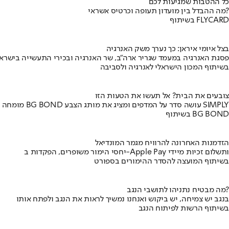
כל ההטבות שמגיעות לכם
מה ההבדל בין מועדון תעופה וכרטיס אשראי?
בשיתוף FLYCARD
בצל איומי איראן: כך נערך משק האנרגיה
פסגת האנרגיה במעמד שגריר ארה"ב, שר האנרגיה ובכירי התעשייה בישראל
בשיתוף המכון הישראלי לאנרגיה ולסביבה
צובעים את הבית? אל תעשו את הטעות הזו
מומחה BG BOND עושה סדר על המדפים ומציג את מותג הצבע SIMPLY
בשיתוף BG BOND
הזדמנות האחרונה להרוויח מגמר המונדיאל
יחסי הימור משופרים, הפקדות ב-Apple Pay ותשלום זכיות מיידי
בשיתוף המועצה להסדר ההימורים בספורט
מה מבטיח נתניהו לתושבי הנגב?
בנגב יש צמיחה, יש ביקוש ואנחנו נמשיך לראות את הנגב ולפתח אותו
בשיתוף הרשות לפיתוח הנגב