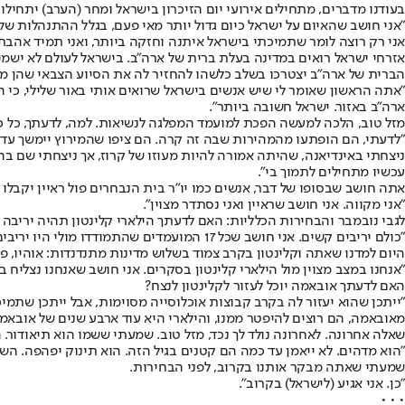
בעודנו מדברים, מתחילים אירועי יום הזיכרון בישראל ומחר (הערב) יתחילו
"אני חושב שהאיום על ישראל כיום גדול יותר מאי פעם, בגלל ההתנהלות של
אני רק רוצה לומר שתמיכתי בישראל איתנה וחזקה ביותר, ואני תמיד אהבתי
אזרחי ישראל רואים במדינה בעלת ברית של ארה"ב. בישראל לעולם לא ישמ
הברית של ארה"ב יצטרכו בשלב כלשהו להחזיר לה את הסיוע הצבאי שהן מ
"אתה הראשון שאומר לי שיש אנשים בישראל שרואים אותי באור שלילי, כי ה
ארה"ב באזור. ישראל חשובה ביותר".
מזל טוב, הלכה למעשה הפכת למועמד המפלגה לנשיאות. למה, לדעתך, כל כ
"לדעתי, הם הופתעו מהמהירות שבה זה קרה. הם ציפו שהמירוץ יימשך עד ליוני
ניצחתי באינדיאנה, שהיתה אמורה להיות מעוזו של קרוז, אך ניצחתי שם ב
עכשיו מתחילים לתמוך בי".
אתה חושב שבסופו של דבר, אנשים כמו יו"ר בית הנבחרים פול ראיין יקבלו
"אני מקווה. אני חושב שראיין ואני נסתדר מצוין".
לגבי נובמבר והבחירות הכלליות: האם לדעתך הילארי קלינטון תהיה יריבה
"כולם יריבים קשים. אני חושב שכל 17 המועמדים שהתמודדו מולי היו יריבים קשים. ברמה הזאת של המשחק אין יריבים חלשים. היא תהיה יריבה קשה כמו כל השאר".
היום למדנו שאתה וקלינטון בקרב צמוד בשלוש מדינות מתנדנדות: אוהיו, פ
"אנחנו במצב מצוין מול הילארי קלינטון בסקרים. אני חושב שאנחנו נצליח ב
האם לדעתך אובאמה יוכל לעזור לקלינטון לנצח?
"ייתכן שהוא יעזור לה בקרב קבוצות אוכלוסייה מסוימות, אבל ייתכן שתמיכ
מאובאמה, הם רוצים להיפטר ממנו, והילארי היא עוד ארבע שנים של אובאמה
שאלה אחרונה. לאחרונה נולד לך נכד, מזל טוב. שמעתי ששמו הוא תיאודור.
"הוא מדהים. לא ייאמן עד כמה הם קטנים בגיל הזה. הוא תינוק יפהפה. ה
שמעתי שאתה מבקר אותנו בקרוב, לפני הבחירות.
"כן. אני אגיע (לישראל) בקרוב".
• • •