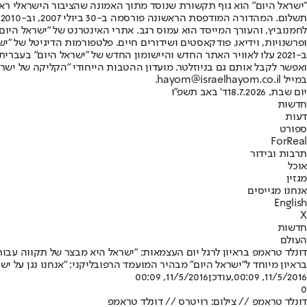
"ישראל היום" הוא גוף תקשורת שנוסד מתוך האמונה שהציבור הישראלי ראוי 
ת
ופרשנויות, וידיאו, פודקאסטים ושידורים חיים. פלטפורמות הדיגיטל של "ישרא
ב-2021 עלו לאוויר האתר החדש והיישומון החדש של "ישראל היום" בע
ואפשר לקבל אותם גם בניוזלטר. מועדון ההטבות הייחודי "הקליקה של ישרא
במייל hayom@israelhayom.co.il.
יום שבת, 18.7.2026
ד' באב תשפ"ו
חדשות
דעות
ספורט
ForReal
תרבות ובידור
אוכל
מגזין
אנחנו מגייסים
English
X
חדשות
העולם
דונלד טראמפ בראיון לרגל יום העצמאות: "ישראל היא מבצר של תקווה עבור
בראיון מיוחד ל"ישראל היום" מבהיר המועמד הרפובליקני: "אנחנו נגן על יש
11/5/2016, 00:09
,עודכן
11/5/2016, 00:09
0
דונלד טראמפ // צילום: רויטרס // דונלד טראמפ