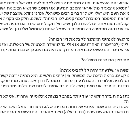
 אירועי יום העצמאות. איזה מסר אתה רוצה למסור לעם בישראל בימים מיוח
 הנשיא אובאמה מול איראן והסכם הגרעין. אני חושב שהנשיא הציב את ישר
 את העם הישראלי ויש לי חברים רבים מישראל. אנחנו נוודא שמצבה של ישר
יעו את הסיסמה המוכרת "אמריקנים, לכו הביתה". לעולם. חלק ממבקריך,
קבלות. האם אתה יכול לערוב לכך שישראל תקבל יחס שונה אם תהיה נשיא
רי אני נהנה מתמיכה כה מסיבית בישראל. אנחנו (הממשל שלי) נגן על ישר
ך קשה למנהיגי המפלגה לקבל את דין הבוחר?
 (לפריימריז האחרונים), או אולי עד לוועידה הארצית של המפלגה. ואז פתאו
הפרש ניכר והם פשוט עזבו את המירוץ. זה היה מדהים. כך שבבת אחת קרה 
 את רצון הבוחרים במפלגה?
 קשה או שלדעתך יהיה קל להביס אותה?
נסילבניה ופלורידה. האם לדעתך מדובר במגמה? ודרך אגב, אתה מניו יורק.
מדינת ניו יורק. אני מאמין שיש לנו סיכוי אמיתי לזכות שם. כל מועמד רפ
תו בה תעזור דווקא לי עוד יותר בקרב קבוצות אוכלוסייה אחרות. אני לא 
".
 השם הזה הוא שמו הפרטי של חוזה המדינה שלנו, תיאודור הרצל. האם יש 
שם תיאודור הוא שם שהם (בתו ובעלה) מאוד אוהבים. הם פשוט אוהבים את