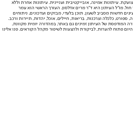
ועקת. עיתונות אמינה, אובייקטיבית ועניינית. עיתונות אחרת וללא
עור החשיפה הגבוה ביותר בימי חול. מו"ל העיתון היא ד"ר מרים אדלסון. העורך הראשי הוא עמר
 והעורך המייסד הוא עמוס רגב. אתרי האינטרנט של "ישראל היום" בעברית ובאנגלית, כמו כן היישומונים (אפליקציות) לאנדרואיד ול-iOS, מציגים חדשות מסביב לשעון, תוכן בלעדי, מבזקים ועדכונים, ניתוחים
, ספורט, כלכלה וצרכנות, בריאות, חיילים, אוכל, יהדות, תיירות ורכב.
דורה המודפסת של העיתון זמינים גם באתר, במהדורה יומית מקוונת,
היום פתוח להערות, לביקורת ולהצעות לשיפור מקהל הקוראים. פנו אלינו