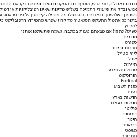
כתבנו בארה"ב, יוני הרש, מוסיף: רוב הסקרים האחרונים שבדקו את ההת
אמש ובדק את שיעורי התמיכה בשלוש מדינות שאינן רפובליקניות או דמוקר
בשוויון בשלושתן. בפלורידה ובפנסילבניה מובילה קלינטון על פני טראמפ עם 43 אחוזים מול 42, ואילו באוהיו מוביל טראמפ עם 43 אחוזים מול
בתוך כך, אתמול התעקש הסנאטור טד קרוז שפרש מהמירוץ הרפובליקני כי 
למירוץ.
טעינו? נתקן! אם מצאתם טעות בכתבה, נשמח שתשתפו אותנו
מדורים
ספורט
תרבות ובידור
לייף סטייל
אוכל
תיירות
טכנולוגיה ומדע
הורוסקופ
ForReal
מגזין השבוע
דעות
חדשות בארץ
חדשות בעולם
פוליטי
ביטחוני
חינוך
בריאות
משפט
תחבורה