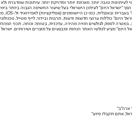
לעיתונות טובה יותר, מאוזנת יותר ומדויקת יותר. עיתונות שמדברת ולא צ
שלום. המהדורה המודפסת הראשונה פורסמה ב-30 ביולי 2007, וב-2010 הפך "ישראל היום" לעיתון הישראלי בעל שי
לחמנוביץ,
ל היום" כוללות ערוצי חדשות ודעות, תרבות ובידור, לייף סטייל, טכנולוגיה
ברית, במטרה לספק לגולשים חוויה מהירה, עדכנית, בטוחה ונוחה. תכני המה
ל היום" מציע לגולשי האתר הנחות ומבצעים על מוצרים ושירותים. ישראל 
 ארה"ב"
ראל, אתם תקבלו סיוע"