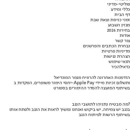
פוליטי-מדיני
כללי ומידע
דף הבית
זמני כניסת וצאת שבת
מגזין השבוע
בחירות 2026
אודות
צור קשר
נבחרת הכתבים והפרשנים
מדיניות פרטיות
הצהרת נגישות
תנאי שימוש
כדאי
להכיר
הזדמנות האחרונה להרוויח מגמר המונדיאל
יחסי הימור משופרים, הפקדות ב-Apple Pay ותשלום זכיות מיידי
בשיתוף המועצה להסדר ההימורים בספורט
מה מבטיח נתניהו לתושבי הנגב?
בנגב יש צמיחה, יש ביקוש ואנחנו נמשיך לראות את הנגב ולפתח אותו
בשיתוף הרשות לפיתוח הנגב