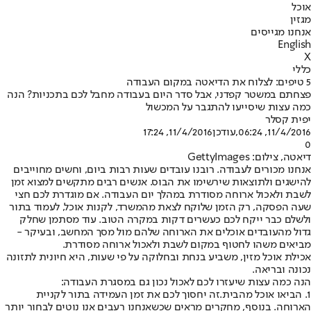
אוכל
מגזין
אנחנו מגייסים
English
X
כללי
5 טיפים: לצלוח את הדיאטה במקום העבודה
פצחתם במשטר קפדני, אבל סדר היום בעבודה מחבל לכם בתכניות? הנה
כמה עצות שיסייעו להתגבר על המכשול
יפית קסלר
11/4/2016, 06:24
,עודכן
11/4/2016, 17:24
0
דיאטה, צילום: GettyImages
אנחנו מכורים לעבודה. רובנו עובדים שעות רבות ביום, וחשים מחוייבים
להישגים ולתוצאות שירשימו את הבוס. אנשים רבים מתקשים למצוא זמן
לשבת ולאכול ארוחה מסודרת במהלך יום העבודה. אם מוגדרת לכם חצי
שעה הפסקה, רק הזמן שלוקח לצאת מהמשרד, לקנות אוכל, לעמוד בתור
ולשלם כבר ייקח לכם כעשרים דקות במקרה הטוב. עוד מסתמן שחלק
גדול מהעובדים אוכלים את הארוחה שלהם מול מסך המחשב, ובעיקר -
מביאים משהו לחטוף במקום לשבת ולאכול ארוחה מסודרת.
אכילת אוכל מזין, משביע בנחת ובחלוקה על פי שעות, היא חיונית לתזונה
נכונה ובריאה.
הנה כמה עצות שיעזרו לכם לאכול נכון גם במסגרת העבודה:
1. הביאו אוכל מהבית.
זה יחסוך לכם את זמן העמידה בתור לקניית
הארוחה. בנוסף, מחקרים מראים שכשאנחנו רעבים אנו נוטים לבחור יותר