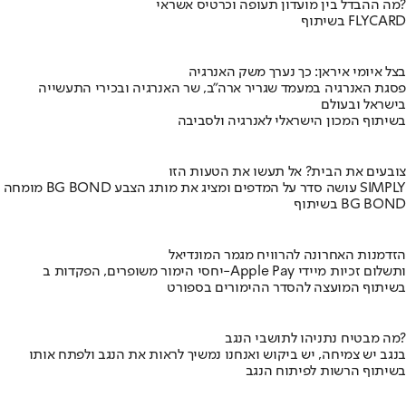
מה ההבדל בין מועדון תעופה וכרטיס אשראי?
בשיתוף FLYCARD
בצל איומי איראן: כך נערך משק האנרגיה
פסגת האנרגיה במעמד שגריר ארה"ב, שר האנרגיה ובכירי התעשייה
בישראל ובעולם
בשיתוף המכון הישראלי לאנרגיה ולסביבה
צובעים את הבית? אל תעשו את הטעות הזו
מומחה BG BOND עושה סדר על המדפים ומציג את מותג הצבע SIMPLY
בשיתוף BG BOND
הזדמנות האחרונה להרוויח מגמר המונדיאל
יחסי הימור משופרים, הפקדות ב-Apple Pay ותשלום זכיות מיידי
בשיתוף המועצה להסדר ההימורים בספורט
מה מבטיח נתניהו לתושבי הנגב?
בנגב יש צמיחה, יש ביקוש ואנחנו נמשיך לראות את הנגב ולפתח אותו
בשיתוף הרשות לפיתוח הנגב