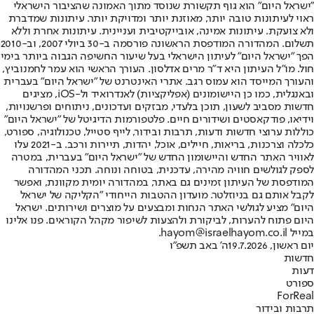
"ישראל היום" הוא גוף תקשורת שנוסד מתוך האמונה שהציבור הישראלי
ראוי לעיתונות טובה יותר, מאוזנת יותר ומדויקת יותר. עיתונות שמדברת
ולא צועקת. עיתונות אמינה, אובייקטיבית ועניינית. עיתונות אחרת וללא
תשלום. המהדורה המודפסת הראשונה פורסמה ב-30 ביולי 2007, וב-2010
הפך "ישראל היום" לעיתון הישראלי בעל שיעור החשיפה הגבוה ביותר בימי
חול. מו"ל העיתון היא ד"ר מרים אדלסון. העורך הראשי הוא עמר לחמנוביץ,
והעורך המייסד הוא עמוס רגב. אתרי האינטרנט של "ישראל היום" בעברית
ובאנגלית, כמו כן היישומונים (אפליקציות) לאנדרואיד ול-iOS, מציגים
חדשות מסביב לשעון, תוכן בלעדי, מבזקים ועדכונים, ניתוחים ופרשנויות,
וידיאו, פודקאסטים ושידורים חיים. פלטפורמות הדיגיטל של "ישראל היום"
כוללות ערוצי חדשות ודעות, תרבות ובידור, לייף סטייל, טכנולוגיה, ספורט,
כלכלה וצרכנות, בריאות, חיילים, אוכל, יהדות, תיירות ורכב. ב-2021 עלו
לאוויר האתר החדש והיישומון החדש של "ישראל היום" בעברית, במטרה
לספק לגולשים חוויה מהירה, עדכנית, בטוחה ונוחה. תכני המהדורה
המודפסת של העיתון זמינים גם באתר, במהדורה יומית מקוונת, ואפשר
לקבל אותם גם בניוזלטר. מועדון ההטבות הייחודי "הקליקה של ישראל
היום" מציע לגולשי האתר הנחות ומבצעים על מוצרים ושירותים. ישראל
היום פתוח להערות, לביקורת ולהצעות לשיפור מקהל הקוראים. פנו אלינו
במייל hayom@israelhayom.co.il.
יום ראשון, 19.7.2026
ה' באב תשפ"ו
חדשות
דעות
ספורט
ForReal
תרבות ובידור