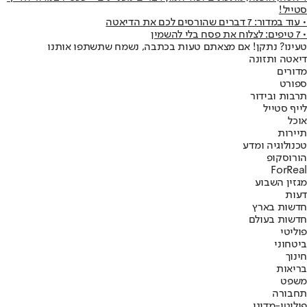
סטייל!
• עוד במדור: 7 דברים שהורסים לכם את הדיאטה
• 7 טיפים: לצלוח את פסח בלי להשמין
טעינו? נתקן! אם מצאתם טעות בכתבה, נשמח שתשתפו אותנו
דיאטה ותזונה
מדורים
ספורט
תרבות ובידור
לייף סטייל
אוכל
תיירות
טכנולוגיה ומדע
הורוסקופ
ForReal
מגזין השבוע
דעות
חדשות בארץ
חדשות בעולם
פוליטי
ביטחוני
חינוך
בריאות
משפט
תחבורה
פוליטי-מדיני