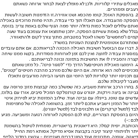
מאכלים עתירי קלוריות, ולכן לא מומלץ לצאת לבחור ארוחה כשאתם
רעבים וממהרים.
2. בהפסקת האוכל, קומו מהכסא ושנו אווירה.
זו הזדמנות חשובה לעשות
הפסקה מהעבודה. אם תאכלו תוך כדי עבודה, תהיו פחות מרוכזים באכילה
ואתם עלולים לאכול כמות גדולה יותר ממה הגוף שלכם באמת צריך. בנוסף,
בגלל שלא באמת עשיתם הפסקה, יתכן שתמצאו את עצמכם בעוד שעה
קמים ו"מחפשים" משהו לאכול במטבחון, מתוך צורך לקום ולהתאוורר,
שמתורגם אוטומטית לצנצנת העוגיות במשרד.
3. דברו עם הבוס
על חשיבות האכילה הנכונה לבריאותכם. אם אתם עובדים
במסגרת עבודה לחוצה ואין לכם זמן לארוחות מסודרות, בקשו ממנו שיחה
קצרה והסבירו לו את החשיבות בתזונה נכונה לבריאותכם .
4. הימנעו מאכילת חטיפים
על הדרך כדי "לסגור פינה". כל מזון שאתם
מכניסים לפה הוא ארוחה. אם היום שלכם מורכב מהרבה חטיפים "קטנים",
גם תכניסו יותר קלוריות לסך היומי וגם תגיעו הביתה מורעבים ותאכלו
מעבר לקיבולת שלכם.
5. בחרו הרכב ארוחות משביע
, כזה שמשלב כמה קבוצות מזון: פרוסה עם
גבינה או ביצה וירקות, יוגורט עם קורנפלקס המכיל סיבים, אורז עם בולונז,
עדשים עם טופו, בייגלה עם גבינה ועוד. שילוב המזונות יביא לפירוק איטי
יותר של המזון וישביע אתכם ליותר זמן, בהשוואה לאכילה של פחמימות
לבד (למשל קרקרים) או חלבונים לבד (למשל יוגורט).
היום בהפסקת הצהריים, קחו לכם הפסקה לארוחה רגועה ומשביעה. מגיע
לכם :-)
הכותבת, יפית קסלר, היא דיאטנית בריאטרית, מומחית לטיפול בהשמנת
יתר ולניתוחי קיצור קיבה בקבוצת אסיא מדיקל, אסותא רמת החייל
דיאטה, אופנה, מתכונים ועוד המון דברים מעניינים - עכשיו במדור הלייף