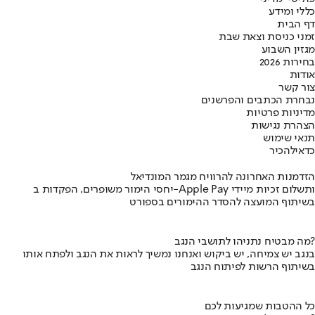
כללי ומידע
דף הבית
זמני כניסת וצאת שבת
מגזין השבוע
בחירות 2026
אודות
צור קשר
נבחרת הכתבים והפרשנים
מדיניות פרטיות
הצהרת נגישות
תנאי שימוש
כדאי
להכיר
הזדמנות האחרונה להרוויח מגמר המונדיאל
יחסי הימור משופרים, הפקדות ב-Apple Pay ותשלום זכיות מיידי
בשיתוף המועצה להסדר ההימורים בספורט
מה מבטיח נתניהו לתושבי הנגב?
בנגב יש צמיחה, יש ביקוש ואנחנו נמשיך לראות את הנגב ולפתח אותו
בשיתוף הרשות לפיתוח הנגב
כל ההטבות שמגיעות לכם