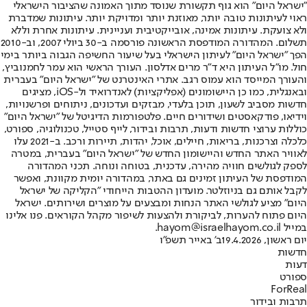
"ישראל היום" הוא גוף תקשורת שנוסד מתוך האמונה שהציבור הישראלי
ראוי לעיתונות טובה יותר, מאוזנת יותר ומדויקת יותר. עיתונות שמדברת
ולא צועקת. עיתונות אמינה, אובייקטיבית ועניינית. עיתונות אחרת וללא
תשלום. המהדורה המודפסת הראשונה פורסמה ב-30 ביולי 2007, וב-2010
הפך "ישראל היום" לעיתון הישראלי בעל שיעור החשיפה הגבוה ביותר בימי
חול. מו"ל העיתון היא ד"ר מרים אדלסון. העורך הראשי הוא עמר לחמנוביץ,
והעורך המייסד הוא עמוס רגב. אתרי האינטרנט של "ישראל היום" בעברית
ובאנגלית, כמו כן היישומונים (אפליקציות) לאנדרואיד ול-iOS, מציגים
חדשות מסביב לשעון, תוכן בלעדי, מבזקים ועדכונים, ניתוחים ופרשנויות,
וידיאו, פודקאסטים ושידורים חיים. פלטפורמות הדיגיטל של "ישראל היום"
כוללות ערוצי חדשות ודעות, תרבות ובידור, לייף סטייל, טכנולוגיה, ספורט,
כלכלה וצרכנות, בריאות, חיילים, אוכל, יהדות, תיירות ורכב. ב-2021 עלו
לאוויר האתר החדש והיישומון החדש של "ישראל היום" בעברית, במטרה
לספק לגולשים חוויה מהירה, עדכנית, בטוחה ונוחה. תכני המהדורה
המודפסת של העיתון זמינים גם באתר, במהדורה יומית מקוונת, ואפשר
לקבל אותם גם בניוזלטר. מועדון ההטבות הייחודי "הקליקה של ישראל
היום" מציע לגולשי האתר הנחות ומבצעים על מוצרים ושירותים. ישראל
היום פתוח להערות, לביקורת ולהצעות לשיפור מקהל הקוראים. פנו אלינו
במייל hayom@israelhayom.co.il.
יום ראשון, 19.4.2026
ב' באייר תשפ"ו
חדשות
דעות
ספורט
ForReal
תרבות ובידור