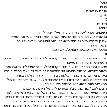
אוכל
מגזין
אנחנו מגייסים
English
X
חדשות
משפט
השבוע: הפרקליטות תודיע כי החייל יועמד לדין
סניגוריו טוענים כי חומר הראיות הקיים תומך דווקא בגירסת החייל -
שטען כי ירה במחבל בשל חששו כי הוא נושא מטען נפץ על גופו
שלומי דיאז
9/4/2016, 23:32
,עודכן
9/4/2016, 23:32
0
פרשת הירי בחברון תגיע בימים הקרובים לשיאה // פרשת הירי בחברון
תגיע בימים הקרובים לשיאה
פרשת הירי בחברון תגיע בימים הקרובים לשיאה: הפרקליטות הצבאית
צפויה להודיע במהלך השבוע על החלטתה להעמיד לדין את החייל היורה.
בימים הקרובים יתבצעו השלמות בחקירה, ואת ההחלטה צפויה
הפרקליטות למסור עד דיון נוסף בהארכת מעצרו, שצפוי להתקיים לכל
המאוחר ביום חמישי, או במהלך הדיון עצמו.
רוצים לקבל עוד עדכונים? הצטרפו לישראל היום בפייסבוק
ביום חמישי האחרון הוארך המעצר הפתוח של החייל בשבוע ימים, לאחר
הסכמה בין הפרקליטות הצבאית לסניגוריו. במהלך אישור ההסכם בבית
הדין הצבאי ביפו, הודיעה הפרקליטות הצבאית כי אינה חוזרת בה
מהעילות לבקשת המעצר - כלומר, החשד נגד החייל בגין הריגה עדיין עומד