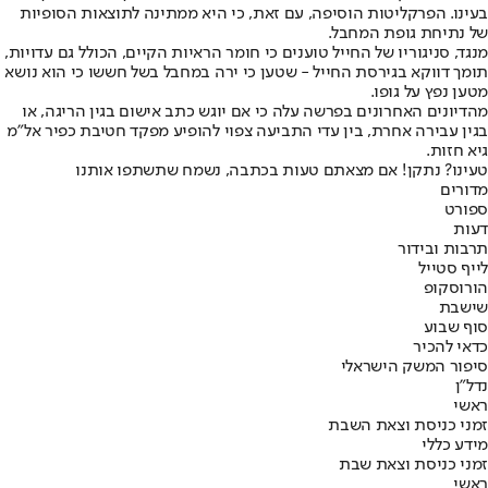
בעינו. הפרקליטות הוסיפה, עם זאת, כי היא ממתינה לתוצאות הסופיות
של נתיחת גופת המחבל.
מנגד, סניגוריו של החייל טוענים כי חומר הראיות הקיים, הכולל גם עדויות,
תומך דווקא בגירסת החייל - שטען כי ירה במחבל בשל חששו כי הוא נושא
מטען נפץ על גופו.
מהדיונים האחרונים בפרשה עלה כי אם יוגש כתב אישום בגין הריגה, או
בגין עבירה אחרת, בין עדי התביעה צפוי להופיע מפקד חטיבת כפיר אל"מ
גיא חזות.
טעינו? נתקן! אם מצאתם טעות בכתבה, נשמח שתשתפו אותנו
מדורים
ספורט
דעות
תרבות ובידור
לייף סטייל
הורוסקופ
שישבת
סוף שבוע
כדאי להכיר
סיפור המשק הישראלי
נדל"ן
ראשי
זמני כניסת וצאת השבת
מידע כללי
זמני כניסת וצאת שבת
ראשי