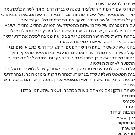
צריכים להישאר ישרים".
יצוין כי עם הקמת הקואליציה בשנה שעברה דרעי מונה לשר הכלכלה, אך
לאחר שהתפטר בשל אישור מתווה הגז, הבטיח לו ראש הממשלה נתניהו כי
יקבל תפקיד של שר בכיר שישקף את המרכזיות שלו בקואליציה.
עם התפטרותו של סילבן שלום מתפקיד שר הפנים, החליט נתניהו לשבץ
את דרעי לתפקיד, אך היתנה זאת באישור של היועץ המשפטי לממשלה.
בחוות הדעת של היועץ המשפטי נקבע כי אין מניעה למנות את דרעי לשר
הפנים. מחר יובא האישור למליאת הכנסת.
ביוני 1993, כשכיהן בתפקיד שר הפנים, הוגש נגד דרעי כתב אישום בגין
קבלת שוחד, מירמה והפרת אמונים. הוא סירב להתפטר מתפקידו, אך
בסופו של דבר עשה כן בספטמבר 1993 בעקבות עתירה לבג"ץ שהגישה
התנועה לאיכות השלטון.
על דרעי הוטלו עונש מאסר וקלון. עונש המאסר קוצר לשלוש שנים על ידי
בית המשפט העליון, שדן בערעורו. לאחר תקופת צינון ארוכה, נבחר דרעי
לכנסת וקיבל את אישור היועץ המשפטי לכהן בתפקיד שר וגם בתפקיד שר
הפנים.
טעינו? נתקן! אם מצאתם טעות בכתבה, נשמח שתשתפו אותנו
מדורים
ספורט
דעות
תרבות ובידור
לייף סטייל
הורוסקופ
שישבת
סוף שבוע