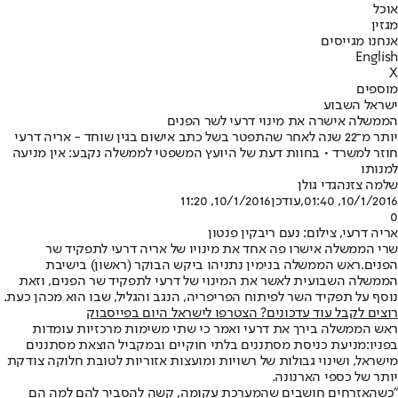
אוכל
מגזין
אנחנו מגייסים
English
X
מוספים
ישראל השבוע
הממשלה אישרה את מינוי דרעי לשר הפנים
יותר מ־22 שנה לאחר שהתפטר בשל כתב אישום בגין שוחד - אריה דרעי
חוזר למשרד • בחוות דעת של היועץ המשפטי לממשלה נקבע: אין מניעה
למנותו
שלמה צזנה
גדי גולן
10/1/2016, 01:40
,עודכן
10/1/2016, 11:20
0
אריה דרעי, צילום: נעם ריבקין פנטון
שרי הממשלה אישרו פה אחד את מינויו של אריה דרעי לתפקיד שר
הפנים.
ראש הממשלה בנימין נתניהו ביקש הבוקר (ראשון) בישיבת
הממשלה השבועית לאשר את המינוי של דרעי לתפקיד שר הפנים, וזאת
נוסף על תפקיד השר לפיתוח הפריפריה, הנגב והגליל, שבו הוא מכהן כעת.
רוצים לקבל עוד עדכונים? הצטרפו לישראל היום בפייסבוק
ראש הממשלה בירך את דרעי ואמר כי שתי משימות מרכזיות עומדות
בפניו:
מניעת כניסת מסתננים בלתי חוקיים ובמקביל הוצאת מסתננים
מישראל, ו
שינוי גבולות של רשויות ומועצות אזוריות לטובת חלוקה צודקת
יותר של כספי הארנונה.
"כשהאזרחים חושבים שהמערכת עקומה, קשה להסביר להם למה הם