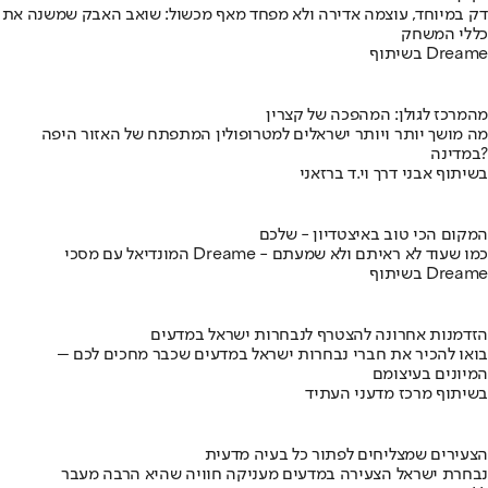
דק במיוחד, עוצמה אדירה ולא מפחד מאף מכשול: שואב האבק שמשנה את
כללי המשחק
בשיתוף Dreame
מהמרכז לגולן: המהפכה של קצרין
מה מושך יותר ויותר ישראלים למטרופולין המתפתח של האזור היפה
במדינה?
בשיתוף אבני דרך וי.ד ברזאני
המקום הכי טוב באיצטדיון - שלכם
המונדיאל עם מסכי Dreame - כמו שעוד לא ראיתם ולא שמעתם
בשיתוף Dreame
הזדמנות אחרונה להצטרף לנבחרות ישראל במדעים
בואו להכיר את חברי נבחרות ישראל במדעים שכבר מחכים לכם –
המיונים בעיצומם
בשיתוף מרכז מדעני העתיד
הצעירים שמצליחים לפתור כל בעיה מדעית
נבחרת ישראל הצעירה במדעים מעניקה חוויה שהיא הרבה מעבר