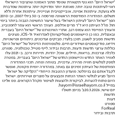
"ישראל היום" הוא גוף תקשורת שנוסד מתוך האמונה שהציבור הישראלי
ראוי לעיתונות טובה יותר, מאוזנת יותר ומדויקת יותר. עיתונות שמדברת
ולא צועקת. עיתונות אמינה, אובייקטיבית ועניינית. עיתונות אחרת וללא
תשלום. המהדורה המודפסת הראשונה פורסמה ב-30 ביולי 2007, וב-2010
הפך "ישראל היום" לעיתון הישראלי בעל שיעור החשיפה הגבוה ביותר בימי
חול. מו"ל העיתון היא ד"ר מרים אדלסון. העורך הראשי הוא עמר לחמנוביץ,
והעורך המייסד הוא עמוס רגב. אתרי האינטרנט של "ישראל היום" בעברית
ובאנגלית, כמו כן היישומונים (אפליקציות) לאנדרואיד ול-iOS, מציגים
חדשות מסביב לשעון, תוכן בלעדי, מבזקים ועדכונים, ניתוחים ופרשנויות,
וידיאו, פודקאסטים ושידורים חיים. פלטפורמות הדיגיטל של "ישראל היום"
כוללות ערוצי חדשות ודעות, תרבות ובידור, לייף סטייל, טכנולוגיה, ספורט,
כלכלה וצרכנות, בריאות, חיילים, אוכל, יהדות, תיירות ורכב. ב-2021 עלו
לאוויר האתר החדש והיישומון החדש של "ישראל היום" בעברית, במטרה
לספק לגולשים חוויה מהירה, עדכנית, בטוחה ונוחה. תכני המהדורה
המודפסת של העיתון זמינים גם באתר, במהדורה יומית מקוונת, ואפשר
לקבל אותם גם בניוזלטר. מועדון ההטבות הייחודי "הקליקה של ישראל
היום" מציע לגולשי האתר הנחות ומבצעים על מוצרים ושירותים. ישראל
היום פתוח להערות, לביקורת ולהצעות לשיפור מקהל הקוראים. פנו אלינו
במייל hayom@israelhayom.co.il.
יום שישי, 20.3.2026
ב' בניסן תשפ"ו
חדשות
דעות
ספורט
ForReal
תרבות ובידור