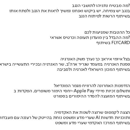
מה מבטיח נתניהו לתושבי הנגב?
בנגב יש צמיחה, יש ביקוש ואנחנו נמשיך לראות את הנגב ולפתח אותו
בשיתוף הרשות לפיתוח הנגב
כל ההטבות שמגיעות לכם
מה ההבדל בין מועדון תעופה וכרטיס אשראי?
בשיתוף FLYCARD
בצל איומי איראן: כך נערך משק האנרגיה
פסגת האנרגיה במעמד שגריר ארה"ב, שר האנרגיה ובכירי התעשייה בישראל
בשיתוף המכון הישראלי לאנרגיה ולסביבה
הזדמנות האחרונה להרוויח מגמר המונדיאל
יחסי הימור משופרים, הפקדות ב-Apple Pay ותשלום זכיות מיידי
בשיתוף המועצה להסדר ההימורים בספורט
הצצה לקמפוס שרוצה לשנות את האקדמיה
שערי מדע ומשפט נוחת בהייטק של רעננה עם מעבדות AI ותוכניות חדשות
בשיתוף המרכז האקדמי שערי מדע ומשפט