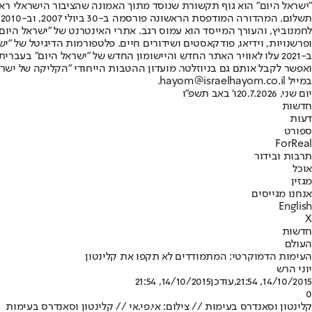
"ישראל היום" הוא גוף תקשורת שנוסד מתוך האמונה שהציבור הישראלי ראוי 
ת
ופרשנויות, וידיאו, פודקאסטים ושידורים חיים. פלטפורמות הדיגיטל של "ישרא
ב-2021 עלו לאוויר האתר החדש והיישומון החדש של "ישראל היום" בע
ואפשר לקבל אותם גם בניוזלטר. מועדון ההטבות הייחודי "הקליקה של ישרא
במייל hayom@israelhayom.co.il.
יום שני, 20.7.2026
ו' באב תשפ"ו
חדשות
דעות
ספורט
ForReal
תרבות ובידור
אוכל
מגזין
אנחנו מגייסים
English
X
חדשות
העולם
העימות הדמוקרטי: המתמודדים לא תקפו את קלינטון
יוני הרש
14/10/2015, 21:54
,עודכן
14/10/2015, 21:54
0
קלינטון וסאנדרס בעימות // צילום: אי.פי.אי // קלינטון וסאנדרס בעימות