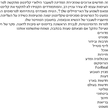
זה חודשים ארוכים שמזכירת המדינה לשעבר הילארי קלינטון מתקשה לפרוץ
העימות עצמו לא עורר עניין רב, והמתמודדים הקפידו לא לתקוף את קלינטו
נמאס לשמוע על האי־מיילים שלך!", הטיח סאנדרס בהתייחסו לפרסומים הרב
כמעט כל הפרשנים מסכימים שקלינטון יצאה מהעימות כשידה על העליונה. ס
מיועציו לשעבר של הנשיא אובאמה, בחשבון הטוויטר שלו.
למרות הדומיננטיות, לגברת הראשונה בדימוס יש סיבות לדאגה. סקר של ר
טעינו? נתקן! אם מצאתם טעות בכתבה, נשמח שתשתפו אותנו
מדורים
ספורט
תרבות ובידור
לייף סטייל
אוכל
תיירות
טכנולוגיה ומדע
הורוסקופ
ForReal
מגזין השבוע
דעות
חדשות בארץ
חדשות בעולם
פוליטי
ביטחוני
חינוך
בריאות
משפט