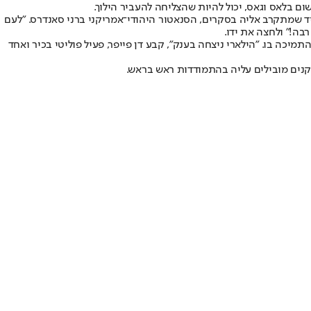
 בלאס וגאס, יכול להיות שהצליחה להעביר הילוך.
חיד שמתקרב אליה בסקרים, הסנאטור היהודי־אמריקני ברני סאנדרס. "לעם
ה!" ולחצה את ידו.
כה בו. "הילארי ניצחה בענק", קבע דן פייפר, פעיל פוליטי בכיר ואחד
קנים מובילים עליה בהתמודדות ראש בראש.