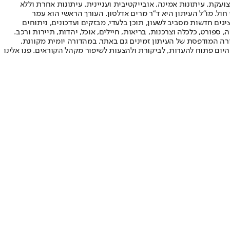
ועקת. עיתונות אמינה, אובייקטיבית ועניינית. עיתונות אחרת וללא
עור החשיפה הגבוה ביותר בימי חול. מו"ל העיתון היא ד"ר מרים אדלסון. העורך הראשי הוא עמר
 והעורך המייסד הוא עמוס רגב. אתרי האינטרנט של "ישראל היום" בעברית ובאנגלית, כמו כן היישומונים (אפליקציות) לאנדרואיד ול-iOS, מציגים חדשות מסביב לשעון, תוכן בלעדי, מבזקים ועדכונים, ניתוחים
, ספורט, כלכלה וצרכנות, בריאות, חיילים, אוכל, יהדות, תיירות ורכב.
דורה המודפסת של העיתון זמינים גם באתר, במהדורה יומית מקוונת,
היום פתוח להערות, לביקורת ולהצעות לשיפור מקהל הקוראים. פנו אלינו