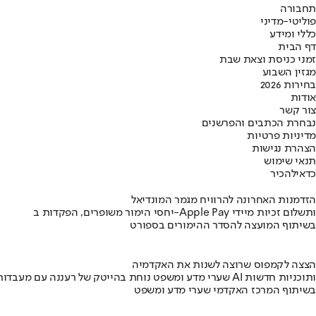
תחבורה
פוליטי-מדיני
כללי ומידע
דף הבית
זמני כניסת וצאת שבת
מגזין השבוע
בחירות 2026
אודות
צור קשר
נבחרת הכתבים והפרשנים
מדיניות פרטיות
הצהרת נגישות
תנאי שימוש
כדאי
להכיר
הזדמנות האחרונה להרוויח מגמר המונדיאל
יחסי הימור משופרים, הפקדות ב-Apple Pay ותשלום זכיות מיידי
בשיתוף המועצה להסדר ההימורים בספורט
הצצה לקמפוס שרוצה לשנות את האקדמיה
שערי מדע ומשפט נוחת בהייטק של רעננה עם מעבדות AI ותוכניות חדשות
בשיתוף המרכז האקדמי שערי מדע ומשפט