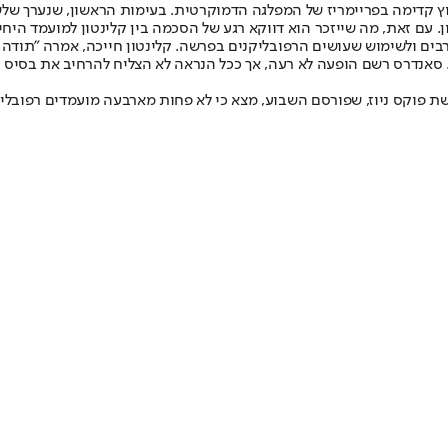
 קדימה בפריימריז של המפלגה הדמוקרטית. בעימות הראשון, שנערך שלשום
ן. עם זאת, מה שייזכר הוא דווקא רגע של הסכמה בין קלינטון למועמד הי
ים ולשימוש שעושים הרפובליקנים בפרשה. קלינטון חייכה, אמרה "תודה רב
אנדרס רשם הופעה לא רעה, אך ככל הנראה לא הצליח להרחיב את בסיס התמי
שת פוקס ניוז, שפורסם השבוע, מצא כי לא פחות מארבעה מועמדים רפובלי