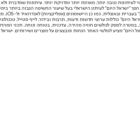
לעיתונות טובה יותר, מאוזנת יותר ומדויקת יותר. עיתונות שמדברת ולא צ
שלום. המהדורה המודפסת הראשונה פורסמה ב-30 ביולי 2007, וב-2010 הפך "ישראל היום" לעיתון הישראלי בעל שי
לחמנוביץ,
ל היום" כוללות ערוצי חדשות ודעות, תרבות ובידור, לייף סטייל, טכנולוגיה
ברית, במטרה לספק לגולשים חוויה מהירה, עדכנית, בטוחה ונוחה. תכני המה
ל היום" מציע לגולשי האתר הנחות ומבצעים על מוצרים ושירותים. ישראל 