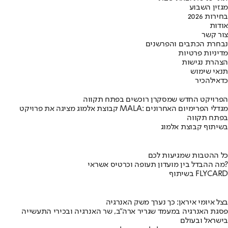
מגזין השבוע
בחירות 2026
אודות
צור קשר
נבחרת הכתבים והפרשנים
מדיניות פרטיות
הצהרת נגישות
תנאי שימוש
כדאי
להכיר
הפרויקט החדש שמסקרן רוכשים בפתח תקווה
קבוצת אלמוג מציגה את פרויקט MALA: מגדלי הפרימיום האחרונים
בפתח תקווה
בשיתוף קבוצת אלמוג
כל ההטבות שמגיעות לכם
מה ההבדל בין מועדון תעופה וכרטיס אשראי?
בשיתוף FLYCARD
בצל איומי איראן: כך נערך משק האנרגיה
פסגת האנרגיה במעמד שגריר ארה"ב, שר האנרגיה ובכירי התעשייה
בישראל ובעולם