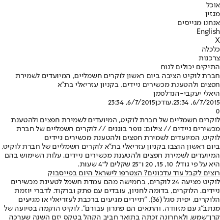
אוכל
מגזין
אנחנו מגייסים
English
X
כלכלה
צרכנות
התיקים יכולים לנוח
חברת לוקיט הציבה ביום ראשון לוקרים חשמליים, המיועדים לשמירת
חפצים ולהטענת מכשירים ניידים, בקניון עזריאלי בת"א
היאלי יעקבי-הנדלסמן
6/7/2015, 23:34
,עודכן
6/7/2015, 23:34
0
לוקרים חשמליים של חברת לוקיט, המיועדים לשמירת חפצים ולהטענת
מכשירים ניידים // צילום: נופר בוגנים // לוקרים חשמליים של חברת
לוקיט, המיועדים לשמירת חפצים ולהטענת מכשירים ניידים
ביום ראשון הוצבו בקניון עזריאלי בת"א לוקרים חשמליים של חברת לוקיט,
המיועדים לשמירת חפצים ולהטענת מכשירים ניידים. עלות השימוש בהם
היא על פי גודל: 10, 15, 20 ו־25 שקלים ל־4 שעות.
רוצים לקבל עוד עדכונים? הצטרפו לישראל היום בפייסבוק
לוקיט מציעה 24 לוקרים, בחמישה מהם עמדת חשמל לטעינת מכשירים
ניידים. הלוקרים, בדומה לחניון, עובדים עם פתק וברקוד. לדברי יוזמת
הלוקרים, יפית סגל (36), "תיירים מגיעים ברכבת לעזריאלי או מגיעים
מנתב"ג עם מזוודה, והתאים הם פתרון עבורם". לוקיט הוקמה בסיועה של
קרן־שמש, ולאחרונה זכתה בתואר חביב הקהל בטקס יזם השנה שערכה