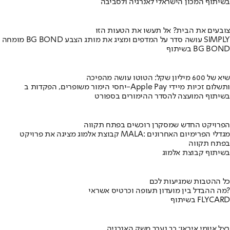
בשיתוף המכון הישראלי לאנרגיה ולסביבה
צובעים את הבית? אל תעשו את הטעות הזו
מומחה BG BOND עושה סדר על המדפים ומציג את מותג הצבע SIMPLY
בשיתוף BG BOND
שיא של 600 מיליון שקל: הטוטו עושה מהפיכה
יחסי הימור משופרים, הפקדות ב-Apple Pay ותשלום זכיות מיידי
בשיתוף המועצה להסדר ההימורים בספורט
הפרויקט החדש שמסקרן רוכשים בפתח תקווה
קבוצת אלמוג מציגה את פרויקט MALA: מגדלי הפרימיום האחרונים
בפתח תקווה
בשיתוף קבוצת אלמוג
כל ההטבות שמגיעות לכם
מה ההבדל בין מועדון תעופה וכרטיס אשראי?
בשיתוף FLYCARD
בצל איומי איראן: כך נערך משק האנרגיה