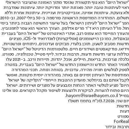
"ישראל היום" הוא גוף תקשורת שנוסד מתוך האמונה שהציבור הישראלי
ראוי לעיתונות טובה יותר, מאוזנת יותר ומדויקת יותר. עיתונות שמדברת
ולא צועקת. עיתונות אמינה, אובייקטיבית ועניינית. עיתונות אחרת וללא
תשלום. המהדורה המודפסת הראשונה פורסמה ב-30 ביולי 2007, וב-2010
הפך "ישראל היום" לעיתון הישראלי בעל שיעור החשיפה הגבוה ביותר בימי
חול. מו"ל העיתון היא ד"ר מרים אדלסון. העורך הראשי הוא עמר לחמנוביץ,
והעורך המייסד הוא עמוס רגב. אתרי האינטרנט של "ישראל היום" בעברית
ובאנגלית, כמו כן היישומונים (אפליקציות) לאנדרואיד ול-iOS, מציגים
חדשות מסביב לשעון, תוכן בלעדי, מבזקים ועדכונים, ניתוחים ופרשנויות,
וידיאו, פודקאסטים ושידורים חיים. פלטפורמות הדיגיטל של "ישראל היום"
כוללות ערוצי חדשות ודעות, תרבות ובידור, לייף סטייל, טכנולוגיה, ספורט,
כלכלה וצרכנות, בריאות, חיילים, אוכל, יהדות, תיירות ורכב. ב-2021 עלו
לאוויר האתר החדש והיישומון החדש של "ישראל היום" בעברית, במטרה
לספק לגולשים חוויה מהירה, עדכנית, בטוחה ונוחה. תכני המהדורה
המודפסת של העיתון זמינים גם באתר, במהדורה יומית מקוונת, ואפשר
לקבל אותם גם בניוזלטר. מועדון ההטבות הייחודי "הקליקה של ישראל
היום" מציע לגולשי האתר הנחות ומבצעים על מוצרים ושירותים. ישראל
היום פתוח להערות, לביקורת ולהצעות לשיפור מקהל הקוראים. פנו אלינו
במייל hayom@israelhayom.co.il.
יום שני, 13.7.2026
כ"ח בתמוז תשפ"ו
חדשות
דעות
ספורט
ForReal
תרבות ובידור