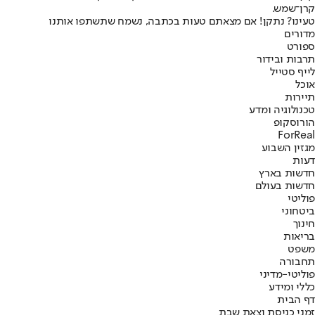
קרן־שמש.
טעינו? נתקן! אם מצאתם טעות בכתבה, נשמח שתשתפו אותנו
מדורים
ספורט
תרבות ובידור
לייף סטייל
אוכל
תיירות
טכנולוגיה ומדע
הורוסקופ
ForReal
מגזין השבוע
דעות
חדשות בארץ
חדשות בעולם
פוליטי
ביטחוני
חינוך
בריאות
משפט
תחבורה
פוליטי-מדיני
כללי ומידע
דף הבית
זמני כניסת וצאת שבת