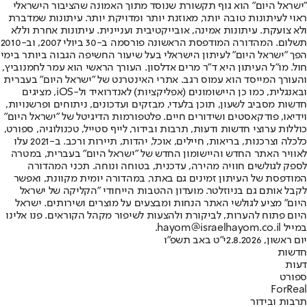
"ישראל היום" הוא גוף תקשורת שנוסד מתוך האמונה שהציבור הישראלי
ראוי לעיתונות טובה יותר, מאוזנת יותר ומדויקת יותר. עיתונות שמדברת
ולא צועקת. עיתונות אמינה, אובייקטיבית ועניינית. עיתונות אחרת וללא
תשלום. המהדורה המודפסת הראשונה פורסמה ב-30 ביולי 2007, וב-2010
הפך "ישראל היום" לעיתון הישראלי בעל שיעור החשיפה הגבוה ביותר בימי
חול. מו"ל העיתון היא ד"ר מרים אדלסון. העורך הראשי הוא עמר לחמנוביץ,
והעורך המייסד הוא עמוס רגב. אתרי האינטרנט של "ישראל היום" בעברית
ובאנגלית, כמו כן היישומונים (אפליקציות) לאנדרואיד ול-iOS, מציגים
חדשות מסביב לשעון, תוכן בלעדי, מבזקים ועדכונים, ניתוחים ופרשנויות,
וידיאו, פודקאסטים ושידורים חיים. פלטפורמות הדיגיטל של "ישראל היום"
כוללות ערוצי חדשות ודעות, תרבות ובידור, לייף סטייל, טכנולוגיה, ספורט,
כלכלה וצרכנות, בריאות, חיילים, אוכל, יהדות, תיירות ורכב. ב-2021 עלו
לאוויר האתר החדש והיישומון החדש של "ישראל היום" בעברית, במטרה
לספק לגולשים חוויה מהירה, עדכנית, בטוחה ונוחה. תכני המהדורה
המודפסת של העיתון זמינים גם באתר, במהדורה יומית מקוונת, ואפשר
לקבל אותם גם בניוזלטר. מועדון ההטבות הייחודי "הקליקה של ישראל
היום" מציע לגולשי האתר הנחות ומבצעים על מוצרים ושירותים. ישראל
היום פתוח להערות, לביקורת ולהצעות לשיפור מקהל הקוראים. פנו אלינו
במייל hayom@israelhayom.co.il.
יום ראשון, 2.8.2026
י"ט באב תשפ"ו
חדשות
דעות
ספורט
ForReal
תרבות ובידור