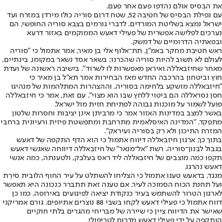
את הבסיס אולם נהדפו פעם אחר פעם.
עם נפילת הבסיס של חטיבה 52, שטח דרום סוריה כולו מירדן במזרח ועד
ישראל נמצא בשליטת המורדים. לדברי גורמים בצבא סוריה החופשי, הם
נערכים לפלישה אפשרית של פעילי דאעש הממוקמים באזור דרעא
ובפאתיה הדרומיים של דמשק.
ראש חטיבת מחקר באמ"ן, תת־אלוף אלי בן מאיר, אמר אתמול כי "סוריה
לעולם לא תשוב להיות סוריה שהכרנו; בשאר אסד נשאר במקומו, בינתיים,
מאחר שחיזבאללה ואיראן מאפשרות לו לשרוד". בישיבה ראשונה של ועדת
חוץ וביטחון בהרכבה החדש מאז הבחירות אמר תא"ל בן מאיר כי
"חיזבאללה מושקע בלחימה בסוריה, וההצהרות המתלהמות של מנהיגו
חסן נסראללה הם ביטוי ללחץ שבו הוא מצוי". עם זאת, אמר כי חיזבאללה
פועל לשמור על מוכנות גבוהה לפתיחת חזית מול ישראל.
באשר למצב במדינות האזור אמר כי מרביתן אינן יציבות וחסרות שלטון
מתפקד. "המדינה האיסלאמית מתרחבת ומתפשטת פיזית ורעיונית ברחבי
המזרח התיכון ולא רק בסוריה ועיראק".
בתוך כך, ארגון חיזבאללה דיווח אתמול כי הוא הדף התקפה של דאעש
בגבול לבנון־סוריה. רשת "אל־מנאר" של חיזבאללה דיווחה שאנשי דאעש
תקפו כמה מוצבים של חיזבאללה ליד ראס בעלבק, ולטענתה, כמה אנשי
דאעש נהרגו.
מנגד, בדאעש טענו אתמול כי הצליחו להשתלט על עיר החוף הלובית סירְת
ועל תחנת הכוח הסמוכה לעיר. אם טענה זאת תתברר כנכונה היא תאפשר
לארגון הטרור להשתמש בעיר כנקודת יציאה לפיגועים באירופה. כמו כן
דווח אתמול כי פעילי דאעש לקחו בשבי 88 נוצרים אתיופים. גורם אמריקני
שאישר את הדיווח ציין כי שיירה של מבריחי מהגרים בלתי חוקיים
הותקפה על ידי פעילי דאעש מדרום לטריפולי.