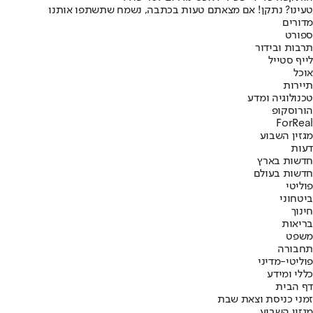
טעינו? נתקן! אם מצאתם טעות בכתבה, נשמח שתשתפו אותנו
מדורים
ספורט
תרבות ובידור
לייף סטייל
אוכל
תיירות
טכנולוגיה ומדע
הורוסקופ
ForReal
מגזין השבוע
דעות
חדשות בארץ
חדשות בעולם
פוליטי
ביטחוני
חינוך
בריאות
משפט
תחבורה
פוליטי-מדיני
כללי ומידע
דף הבית
זמני כניסת וצאת שבת
מגזין השבוע