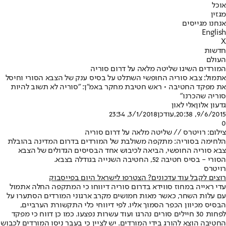
אוכל
מגזין
אנחנו מגייסים
English
X
חדשות
העולם
המורדים השיגו שליטה מלאה על דרום סוריה
אתמול: צבא סוריה החופשי השתלט על בסיס ענק של הצבא הסורי וחיסל
את מפקד החטיבה • ראש חטיבת מחקר באמ"ן: "סוריה לא תשוב להיות
סוריה שהכרנו"
גדעון אלון
אלי לאון
9/6/2015, 20:38
,עודכן
3/1/2018, 23:34
0
צילום: רויטרס // שליטה מלאה על דרום סוריה
הלחימה בסוריה: מתקפה משולבת של המורדים בדרום המדינה בהובלת
צבא סוריה החופשי, הביאה לכיבוש אחד הבסיסים הגדולים של הצבא
הסורי - בסיס חטיבה 52, החטיבה השנייה בגודלה בצבא.
רויטרס
רוצים לקבל עוד עדכונים? הצטרפו לישראל היום בפייסבוק
עדי ראייה במחוז סווידא בדרום סוריה דיווחו כי המתקפה החלה אתמול
עם עלות השחר, כאשר מאות חמושים מקרב ארגוני המורדים הסתערו על
הבסיס מכיוון הכפר הסמוך אליו. לפי דיווחי כלי התקשורת הערביים,
לפחות 30 חיילים סורים נהרגו ועוד עשרות נפצעו. כמו כן דווח כי מפקד
החטיבה הוצא להורג בידי המורדים. יש לציין כי בעבר ניסו המורדים לכבוש