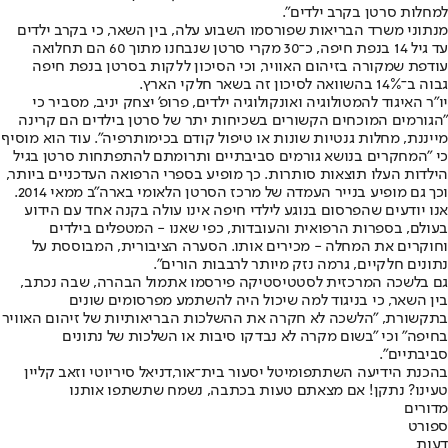
למחלות סרטן בקרב ילדים".
מנתוני משרד הבריאות שפורסמו השבוע עלה, בין השאר, כי בקרב ילדים
עד גיל 14 בנפת חיפה, כ־30 מקרי סרטן שנבחנו מתוך 60 הם תחלואה
עודפת שמקורה בזיהום האוויר, וכי הסיכון ללקות בסרטן בנפת חיפה
גבוה ב־14% בהשוואה לסיכון זה בשאר חלקי הארץ.
יו"ר האיגוד להמטולוגיה ואונקולוגיה ילדים, פרופ' יצחק יניב, מסביר כי
"הגורמים המוכחים הקשורים בשכיחות יתר של סרטן בילדים הם קרינה
מייננת, מחלות גנטיות שונות או טיפול קודם בכימותרפיה". עוד הוא מוסיף
כי "המחקרים בנושא גורמים סביבתיים ותרומתם להתפתחות סרטן בגיל
הילדות העלו תוצאות סותרות. כך מופיע בספרי הרפואה העדכניים ביותר,
וכך גם מופיע בנייר העמדה של מרכז הסרטן הלאומי בארה"ב ממאי 2014.
אנו יודעים שהפרסום בנוגע לילדי חיפה אינו עולה בקנה אחד עם הידוע
בעולם, בספרות הרפואית והעובדות, כפי שאנו - המטפלים בילדים
וחוקרים את המחלה - מכירים אותו. הסערה הציבורית, המבוססת על
נתונים חלקיים, גרמה נזק מיותר לרבבות הורים".
גם בלשכה המרכזית לסטטיסטיקה פירסמו אתמול הבהרה, שבה נכתב,
בין השאר, כי בניגוד למה שיכול היה להשתמע מפרסומים שונים
בתקשורת, "הלשכה לא חקרה את ההשלכות הבריאותיות של זיהום האוויר
בחיפה" וכי "בשום מקרה לא נבדקו סיבות או השלכות של נתונים
סביבתיים".
בהכנת הידיעה השתתפו
מיטל יסעור בית־אור,
דניאל סיריוטי וזאב קליין
טעינו? נתקן! אם מצאתם טעות בכתבה, נשמח שתשתפו אותנו
מדורים
ספורט
דעות