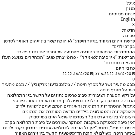
אוכל
מגזין
אנחנו מגייסים
English
X
חדשות
סביבה
פרשת זיהום האוויר באזור חיפה: "לא הוכח קשר בין זיהום האוויר לסרטן
בקרב ילדים"
ההסתדרות הרפואית בהודעה מפתיעה שסותרת את נתוני משרד
הבריאות: "אין סיבה לפאניקה" • פרופ' יצחק מניב: "המחקרים בנושא העלו
תוצאות סותרות"
כתבי היום
16/4/2015, 22:22
,עודכן
16/4/2015, 22:22
0
מבט מהעיר נשר על מפרץ חיפה // צילום: גדעון מרקוביץ' // מבט מהעיר
נשר על מפרץ חיפה
על רקע הסערה הציבורית סביב פרסום נתונים על הקשר בין התחלואה
הגבוהה בסרטן בקרב ילדים בחיפה לבין זיהום האוויר באזור, פירסמו
אתמול ההסתדרות הרפואית והאיגודים המקצועיים לרפואת ילדים
ולאונקולוגיה והמטולוגיה בילדים הודעה הסותרת את הנתונים.
רוצים לקבל עוד עדכונים? הצטרפו לישראל היום בפייסבוק
"אין סיבה לפאניקה בעקבות המחקר שפורסם על סיבת התחלואה בקרב
ילדים בחיפה", נמסר, "אין כל הוכחה לתחלואה עודפת בסרטן בקרב ילדים
באזור חיפה. מעולם לא הוכח חד־משמעית הקשר בין זיהום האוויר