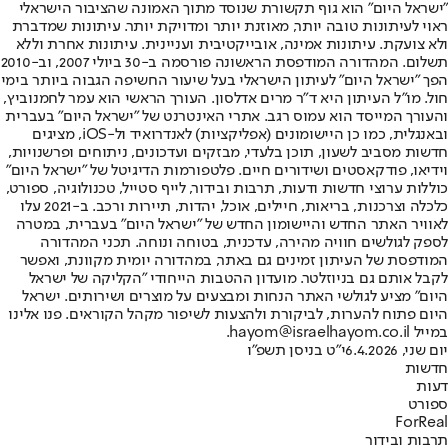
"ישראל היום" הוא גוף תקשורת שנוסד מתוך האמונה שהציבור הישראלי
ראוי לעיתונות טובה יותר, מאוזנת יותר ומדויקת יותר. עיתונות שמדברת
ולא צועקת. עיתונות אמינה, אובייקטיבית ועניינית. עיתונות אחרת וללא
תשלום. המהדורה המודפסת הראשונה פורסמה ב-30 ביולי 2007, וב-2010
הפך "ישראל היום" לעיתון הישראלי בעל שיעור החשיפה הגבוה ביותר בימי
חול. מו"ל העיתון היא ד"ר מרים אדלסון. העורך הראשי הוא עמר לחמנוביץ,
והעורך המייסד הוא עמוס רגב. אתרי האינטרנט של "ישראל היום" בעברית
ובאנגלית, כמו כן היישומונים (אפליקציות) לאנדרואיד ול-iOS, מציגים
חדשות מסביב לשעון, תוכן בלעדי, מבזקים ועדכונים, ניתוחים ופרשנויות,
וידיאו, פודקאסטים ושידורים חיים. פלטפורמות הדיגיטל של "ישראל היום"
כוללות ערוצי חדשות ודעות, תרבות ובידור, לייף סטייל, טכנולוגיה, ספורט,
כלכלה וצרכנות, בריאות, חיילים, אוכל, יהדות, תיירות ורכב. ב-2021 עלו
לאוויר האתר החדש והיישומון החדש של "ישראל היום" בעברית, במטרה
לספק לגולשים חוויה מהירה, עדכנית, בטוחה ונוחה. תכני המהדורה
המודפסת של העיתון זמינים גם באתר, במהדורה יומית מקוונת, ואפשר
לקבל אותם גם בניוזלטר. מועדון ההטבות הייחודי "הקליקה של ישראל
היום" מציע לגולשי האתר הנחות ומבצעים על מוצרים ושירותים. ישראל
היום פתוח להערות, לביקורת ולהצעות לשיפור מקהל הקוראים. פנו אלינו
במייל hayom@israelhayom.co.il.
יום שני, 6.4.2026
י"ט בניסן תשפ"ו
חדשות
דעות
ספורט
ForReal
תרבות ובידור