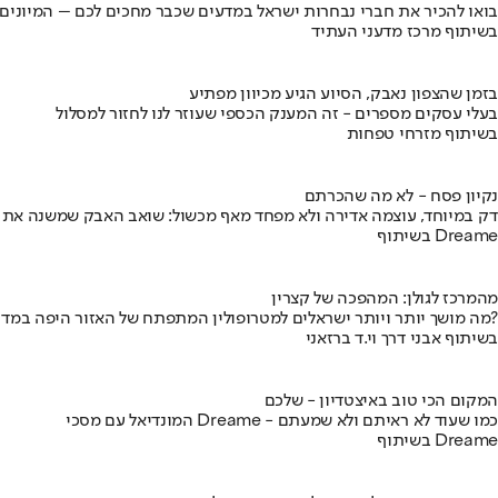
בואו להכיר את חברי נבחרות ישראל במדעים שכבר מחכים לכם – המיונים
בשיתוף מרכז מדעני העתיד
בזמן שהצפון נאבק, הסיוע הגיע מכיוון מפתיע
בעלי עסקים מספרים - זה המענק הכספי שעוזר לנו לחזור למסלול
בשיתוף מזרחי טפחות
נקיון פסח - לא מה שהכרתם
דק במיוחד, עוצמה אדירה ולא מפחד מאף מכשול: שואב האבק שמשנה את
בשיתוף Dreame
מהמרכז לגולן: המהפכה של קצרין
מה מושך יותר ויותר ישראלים למטרופולין המתפתח של האזור היפה במדינה?
בשיתוף אבני דרך וי.ד ברזאני
המקום הכי טוב באיצטדיון - שלכם
המונדיאל עם מסכי Dreame - כמו שעוד לא ראיתם ולא שמעתם
בשיתוף Dreame