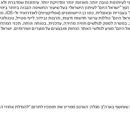
לעיתונות טובה יותר, מאוזנת יותר ומדויקת יותר. עיתונות שמדברת ולא צ
שלום. המהדורה המודפסת הראשונה פורסמה ב-30 ביולי 2007, וב-2010 הפך "ישראל היום" לעיתון הישראלי בעל שי
לחמנוביץ,
ל היום" כוללות ערוצי חדשות ודעות, תרבות ובידור, לייף סטייל, טכנולוגיה
ברית, במטרה לספק לגולשים חוויה מהירה, עדכנית, בטוחה ונוחה. תכני המה
ל היום" מציע לגולשי האתר הנחות ומבצעים על מוצרים ושירותים. ישראל 
 שנחשף בארה"ב מגלה: הארגון ממריץ את תומכיו לתרום "להגדלת אחוזי ההצ