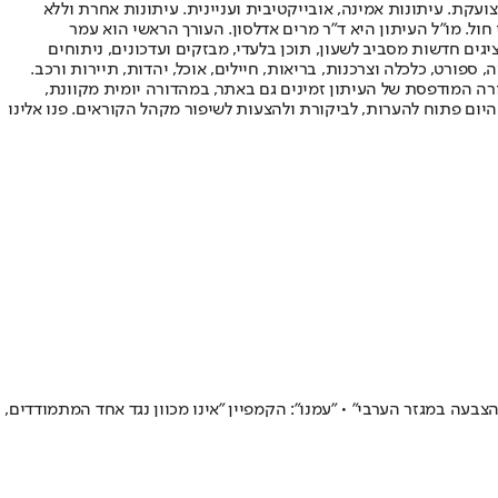
ועקת. עיתונות אמינה, אובייקטיבית ועניינית. עיתונות אחרת וללא
עור החשיפה הגבוה ביותר בימי חול. מו"ל העיתון היא ד"ר מרים אדלסון. העורך הראשי הוא עמר
 והעורך המייסד הוא עמוס רגב. אתרי האינטרנט של "ישראל היום" בעברית ובאנגלית, כמו כן היישומונים (אפליקציות) לאנדרואיד ול-iOS, מציגים חדשות מסביב לשעון, תוכן בלעדי, מבזקים ועדכונים, ניתוחים
, ספורט, כלכלה וצרכנות, בריאות, חיילים, אוכל, יהדות, תיירות ורכב.
דורה המודפסת של העיתון זמינים גם באתר, במהדורה יומית מקוונת,
היום פתוח להערות, לביקורת ולהצעות לשיפור מקהל הקוראים. פנו אלינו
בעה במגזר הערבי" • "עמנו": הקמפיין "אינו מכוון נגד אחד המתמודדים,