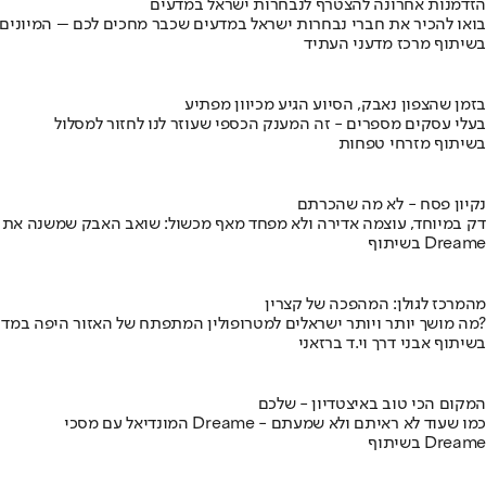
הזדמנות אחרונה להצטרף לנבחרות ישראל במדעים
בואו להכיר את חברי נבחרות ישראל במדעים שכבר מחכים לכם – המיונים
בשיתוף מרכז מדעני העתיד
בזמן שהצפון נאבק, הסיוע הגיע מכיוון מפתיע
בעלי עסקים מספרים - זה המענק הכספי שעוזר לנו לחזור למסלול
בשיתוף מזרחי טפחות
נקיון פסח - לא מה שהכרתם
דק במיוחד, עוצמה אדירה ולא מפחד מאף מכשול: שואב האבק שמשנה את
בשיתוף Dreame
מהמרכז לגולן: המהפכה של קצרין
מה מושך יותר ויותר ישראלים למטרופולין המתפתח של האזור היפה במדינה?
בשיתוף אבני דרך וי.ד ברזאני
המקום הכי טוב באיצטדיון - שלכם
המונדיאל עם מסכי Dreame - כמו שעוד לא ראיתם ולא שמעתם
בשיתוף Dreame