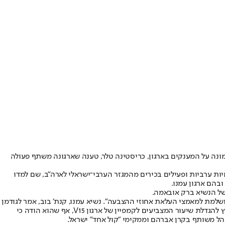
ניקה לארגון קול אחד שני מענקים. הממונה על המענקים בארגון, כריסטינה טלר, טענה שארגונה משתף פעולה
11.0 כתבה שתיארה את נסיעתם של בכירי רשויות מקומיות ערביות ופעילים בכירים מהמגזר הערבי־ישראלי לארה"ב, שם למדו
ובהם ארגון עמנו.
של הנשיא ברק אובאמה.
שלמת למאמצי העלאת אחוזי ההצבעה". נשיא עמנו, קנת' בוב, אמר לגודמן
בתגובה שהקמפיין "אינו מכוון נגד אחד המתמודדים בבחירות בישראל". לדבריו, "המיעוט הערבי מצביע גם לליכוד". עוד ציין בוב כי אין קשר בין המאמץ להגדלת שיעור המצביעים לקמפיין של ארגון V15, אף שהוא הודה כי
הל משותף בקרן אברהם וממקימי "קול אחד" ישראל.