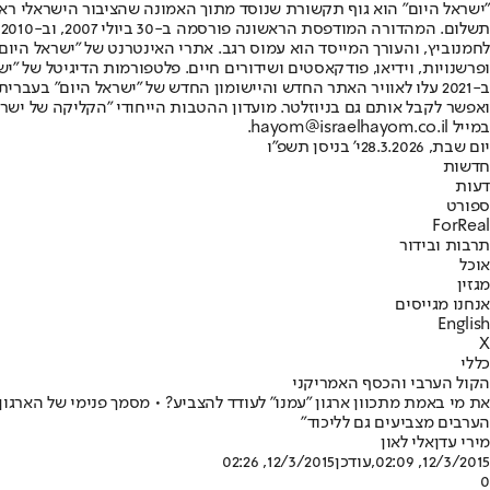
"ישראל היום" הוא גוף תקשורת שנוסד מתוך האמונה שהציבור הישראלי ראוי 
ת
ופרשנויות, וידיאו, פודקאסטים ושידורים חיים. פלטפורמות הדיגיטל של "ישרא
ב-2021 עלו לאוויר האתר החדש והיישומון החדש של "ישראל היום" בע
ואפשר לקבל אותם גם בניוזלטר. מועדון ההטבות הייחודי "הקליקה של ישרא
במייל hayom@israelhayom.co.il.
יום שבת, 28.3.2026
י' בניסן תשפ"ו
חדשות
דעות
ספורט
ForReal
תרבות ובידור
אוכל
מגזין
אנחנו מגייסים
English
X
כללי
הקול הערבי והכסף האמריקני
את מי באמת מתכוון ארגון "עמנו" לעודד להצביע? • מסמך פנימי של הארגון
הערבים מצביעים גם לליכוד"
מירי עדן
אלי לאון
12/3/2015, 02:09
,עודכן
12/3/2015, 02:26
0