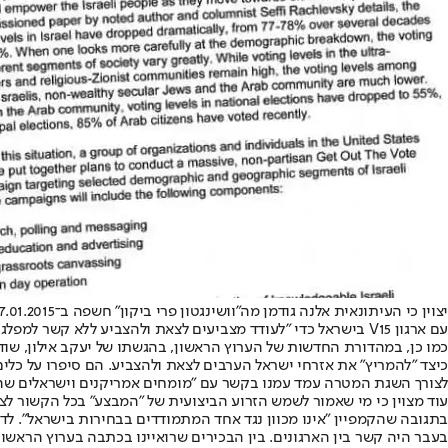
עם ארגון V15 בישראל כדי "לעודד מצביעים לצאת ולהצביע ללא קשר למפלגה כלשהי".
כיצד "להמריץ" את אזרחי ישראל הערבים לצאת ולהצביע. הם סיפרו על כלים ו
לצורך השגת המטרה עמד עמנו בקשר עם "מומחים אמריקנים וישראלים שהי
עוד מצוין כי מי שאמור לשמש הזרוע הביצועית של "המבצע" בכל הקשור לצי
בעבר היה קשר בין הארגונים. בין הבכירים שרואיינו בכתבה בערוץ הראש