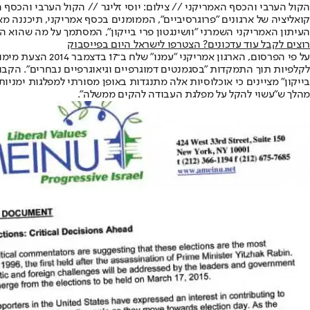
הקול הערבי והכסף האמריקני // צילום: יוסי זליגר // הקול הערבי והכסף 
קואליציה של ארגונים "פרוגרסיביים", הממומנים בכסף אמריקני, תיכננה מ
העיתון האמריקני השמרני "וושינגטון פרי בייקון", המסתמך על מה שהוא הג
רוצים לקבל עוד עדכונים? הצטרפו לישראל היום בפייסבוק
לקלפיות תוך התמקדות "בסגמנטים דמוגרפיים וגיאוגרפיים נבחרים". הקבוצו
בייקון" מציינים כי אוכלוסיות אלה מתנגדות באופן מסורתי למפלגות ימניו
מהלך ש"עשוי להקל על מפלגת העבודה להקים ממשלה".