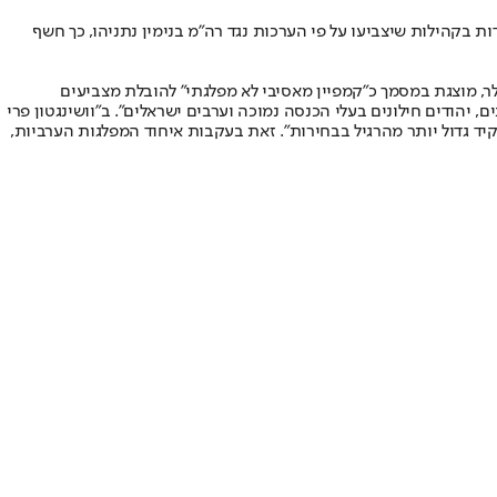
ת בקהילות שיצביעו על פי הערכות נגד רה"מ בנימין נתניהו, כך חשף
יקני "עמנו" שלח ב־17 בדצמבר 2014 הצעת מימון לקבוצה של תורמים אמריקנים. היוזמה, שעלותה עומדת על כ־3 מיליון דולר, מוצגת במסמך כ"קמפיין מאסיבי לא מפלגתי" להובלת מצביעים
, יהודים חילונים בעלי הכנסה נמוכה וערבים ישראלים". ב"וושינגטון פרי
קיד גדול יותר מהרגיל בבחירות". זאת בעקבות איחוד המפלגות הערביות,