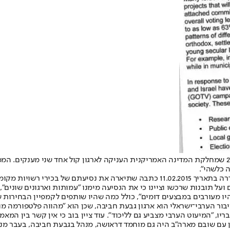
יצוין כי העיתונאית אלנה גודמן מה"וושינגטון פרי ביקון" חשפה ב־27.01.2015 שמחלקת המדינה האמריקנית הע
כמו כן, במהדורת החדשות של הערוץ הראשון, בהגשתו של יעקב אילון, שודרה בתאריך 2.2015
על תובנות שרכשו וציינו כי את הנסיעה מימנו "עמותות וארגונים שונים", 
ו מעורבים במבצעים דומים", כולל כמה שהיו שותפים לקמפיין הבחירות 
בור הערבי־ישראלי הוא ארגון גבעת חביבה, שכן הוא "מהווה פלטפורמה מו
ון עם שובם מארה"ב היה גם מוחמד דראושה, מנהל בגבעת חביבה, בעבר מנ