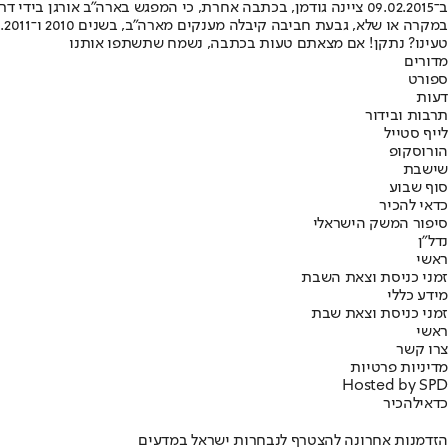
ב־09.02.2015 ציינה גודמן, בכתבה אחרת, כי המפגש בארה"ב אורגן בידי דראושה. חברי הקבוצה קיבלו ויזות, לטענתה, בהליך מזורז, לאחר שנפגשו עם גורמים בשגרירות ארה"ב בישראל.
במקרה או שלא, גבעת חביבה קיבלה מענקים מארה"ב, בשנים 2010 ו־2011.
טעינו? נתקן! אם מצאתם טעות בכתבה, נשמח שתשתפו אותנו
מדורים
ספורט
דעות
תרבות ובידור
לייף סטייל
הורוסקופ
שישבת
סוף שבוע
כדאי להכיר
סיפור המשק הישראלי
נדל"ן
ראשי
זמני כניסת וצאת השבת
מידע כללי
זמני כניסת וצאת שבת
ראשי
צרו קשר
מדיניות פרטיות
Hosted by SPD
כדאי
להכיר
הזדמנות אחרונה להצטרף לנבחרות ישראל במדעים