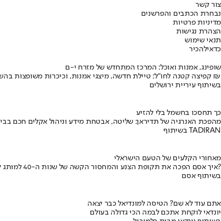
צור קשר
נבחרת הכתבים והפרשנים
מדיניות פרטיות
הצהרת נגישות
תנאי שימוש
כדאי
להכיר
שופינג, אמנות ואוכל: המרכז המתחדש של מזרח י-ם
קפיצה קטנה לחו"ל: טיילת חדשה, מיצגי אמנות, וכיכרות משופצות בהשקעה של 100 מיליון ₪
בשיתוף עיריית ירושלים
כך תחסכו בחשמל בלי להזיע
מהפכת האנרגיה של תדיראן: שליטה, אבטחת מידע וניהול אקלים חכם בבי
בשיתוף TADIRAN
מאחורי הקלעים של הטעם הישראלי
איך אסם הפכה את תקופת הצנע והמחסור הקשה של שנות ה-40 למותג לאומי?
בשיתוף אסם
אתם עוד לא שם? הטיסה למונדיאל כבר יצאה
יונדאי לוקחת אתכם לבמה הכי גדולה בעולם