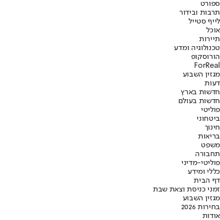
ספורט
תרבות ובידור
לייף סטייל
אוכל
תיירות
טכנולוגיה ומדע
הורוסקופ
ForReal
מגזין השבוע
דעות
חדשות בארץ
חדשות בעולם
פוליטי
ביטחוני
חינוך
בריאות
משפט
תחבורה
פוליטי-מדיני
כללי ומידע
דף הבית
זמני כניסת וצאת שבת
מגזין השבוע
בחירות 2026
אודות