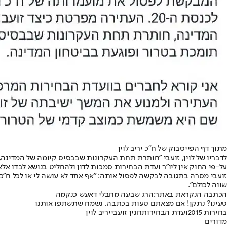
מתוך דף הפייסבוק של ח"כ יריב לוין
לדבריו של לוין, זועבי "חותרת תחת העקרונות שבבסיס קיומה של המדינה, 
על-פי החוק אין ליו"ר ועדת הבחירות סמכות לדון ולהחליט בנושא לבדו א
זועבי מסרה בתגובה לבקשה לפסול אותה: "אף אחד לא עושה לי או לכל ח"כ 
שווה לכולם".
הכתבה הנקראת באתר:
הרג שבעה מחבלי דאעש כנקמה
טעינו? נתקן! אם מצאתם טעות בכתבה, נשמח שתשתפו אותנו
בחירות 2015
ועדת הבחירות
חנין זועבי
יריב לוין
מדורים