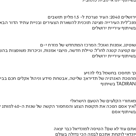
בשיתוף יונדאי מבית כלמוביל
ירושלים 2040: העיר נערכת ל- 1.5 מליון תושבים
מנכ"לית העירייה מציגה תוכנית להשארת הצעירים ובניית עתיד הדור הבא
בשיתוף עיריית ירושלים
שופינג, אמנות ואוכל: המרכז המתחדש של מזרח י-ם
קפיצה קטנה לחו"ל: טיילת חדשה, מיצגי אמנות, וכיכרות משופצות בהשקעה של 100 מיליון ₪
בשיתוף עיריית ירושלים
כך תחסכו בחשמל בלי להזיע
מהפכת האנרגיה של תדיראן: שליטה, אבטחת מידע וניהול אקלים חכם בבי
בשיתוף TADIRAN
מאחורי הקלעים של הטעם הישראלי
איך אסם הפכה את תקופת הצנע והמחסור הקשה של שנות ה-40 למותג לאומי?
בשיתוף אסם
אתם עוד לא שם? הטיסה למונדיאל כבר יצאה
יונדאי לוקחת אתכם לבמה הכי גדולה בעולם