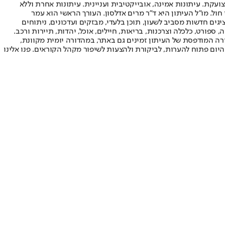
ועקת. עיתונות אמינה, אובייקטיבית ועניינית. עיתונות אחרת וללא
עור החשיפה הגבוה ביותר בימי חול. מו"ל העיתון היא ד"ר מרים אדלסון. העורך הראשי הוא עמר
 והעורך המייסד הוא עמוס רגב. אתרי האינטרנט של "ישראל היום" בעברית ובאנגלית, כמו כן היישומונים (אפליקציות) לאנדרואיד ול-iOS, מציגים חדשות מסביב לשעון, תוכן בלעדי, מבזקים ועדכונים, ניתוחים
, ספורט, כלכלה וצרכנות, בריאות, חיילים, אוכל, יהדות, תיירות ורכב.
דורה המודפסת של העיתון זמינים גם באתר, במהדורה יומית מקוונת,
היום פתוח להערות, לביקורת ולהצעות לשיפור מקהל הקוראים. פנו אלינו