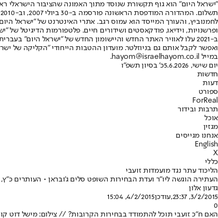
"ישראל היום" הוא גוף תקשורת שנוסד מתוך האמונה שהציבור הישראלי ראוי 
ת
ופרשנויות, וידיאו, פודקאסטים ושידורים חיים. פלטפורמות הדיגיטל של "ישרא
ב-2021 עלו לאוויר האתר החדש והיישומון החדש של "ישראל היום" בע
ואפשר לקבל אותם גם בניוזלטר. מועדון ההטבות הייחודי "הקליקה של ישרא
במייל hayom@israelhayom.co.il.
יום שישי, 5.6.2026
כ' בסיון תשפ"ו
חדשות
דעות
ספורט
ForReal
תרבות ובידור
אוכל
מגזין
אנחנו מגייסים
English
X
כללי
הליכוד עתר נגד מועמדות זועבי
העתירה הוגשה ליו"ר ועדת הבחירות השופט סלים ג'ובראן • העותרים כ"ץ, ל
גדעון אלון
3/2/2015, 23:37
,עודכן
4/2/2015, 15:04
0
האם ח"כ זועבי תוכל להתמודד בבחירות הקרובות? // צילום: מישל דוט קו