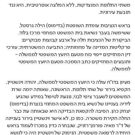
משתי התלונות המוצדקות, ללא המלצה אופרטיבית, היא נגד 
תובעת עירונית.
בראש הנציבות עומדת השופטת (בדימוס) הילה גרסטל, 
ששימשה בעבר נשיאת בית המשפט המחוזי מרכז בלוד. 
הביקורת של הנציבות חלה על ארבע קבוצות מבוקרים: 
פרקליטות המדינה על מחוזותיה; התביעה המשטרתית; עורכי 
דין המחזיקים ייפוי כוח מטעם היועץ המשפטי לממשלה - 
ותובעים המחזיקים כתב הסמכה מטעם היועץ המשפטי 
לממשלה.
מעיון בדו"ח עולה כי היועץ המשפטי לממשלה, יהודה וינשטיין, 
הקפיא בירור של שתי תלונות. הראשונה, שאותה יזמה שרת 
המשפטים לשעבר ציפי לבני, נוגעת לטיפול במידע שהגיע 
לידיה בעניינו של נשיא בית המשפט המחוזי בנצרת (בדימוס) 
יצחק כהן. הסיבה להקפאת הבדיקה היא שבאותה עת כבר 
החלה חקירת משטרה. כמו כן, לא אישר וינשטיין בירור בעניינה 
של ד"ר מאיה פורמן־רזניק, שנבחרה כדין במכרז לעמוד בראש 
היחידה לרפואה משפטית. הנימוק של וינשטיין היה כי לנושא 