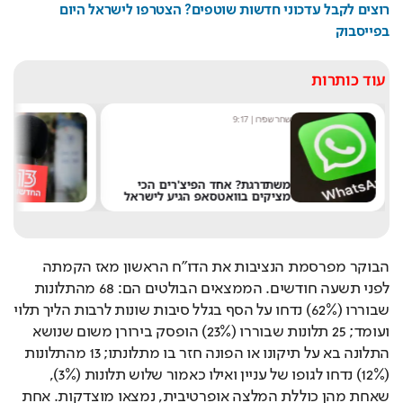
רוצים לקבל עדכוני חדשות שוטפים? הצטרפו לישראל היום 
בפייסבוק
עוד כותרות
שחר שפירו
|
9:17
מערכ
משתדרגת? אחד הפיצ'רים הכי
מציקים בוואטסאפ הגיע לישראל
את 
הבוקר מפרסמת הנציבות את הדו"ח הראשון מאז הקמתה 
לפני תשעה חודשים. הממצאים הבולטים הם: 68 מהתלונות 
שבוררו (62%) נדחו על הסף בגלל סיבות שונות לרבות הליך תלוי 
ועומד; 25 תלונות שבוררו (23%) הופסק בירורן משום שנושא 
התלונה בא על תיקונו או הפונה חזר בו מתלונתו; 13 מהתלונות 
(12%) נדחו לגופו של עניין ואילו כאמור שלוש תלונות (3%), 
שאחת מהן כוללת המלצה אופרטיבית, נמצאו מוצדקות. אחת 