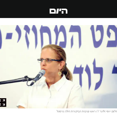
ם: יוסי זליגר // ראש נציבות הביקורת הילה גרסטל