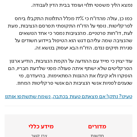
נמצא הליך משפטי תלוי ועומד בבית הדין לעבודה.
כמו כן, עולה מהדו"ח כי 77% מכלל התלונות התקבלו ביחס 
לפרקליטות. נוסף על הדו"ח התקופתי תפרסם הנציבות, מעת 
לעת, דו"חות פרטניים. מהנציבות נמסר כי אחד הנושאים 
שהנציבה שמה עליהם דגש הוא הטיפול ביידוע חשודים על 
סגירת תיקים נגדם. הדו"ח הבא יעסוק בנושא זה. 
עוד יצוין כי מייד עם ההודעה על הקמת הנציבות, הודיע ארגון 
הפרקליטים שלא ישתף איתה פעולה מפני שלדעת חבריו, הם 
הופקרו ולא קיבלו את ההגנות המתאימות. בהיעדרם, מי 
שנענים לפניות אנשי הנציבות הם אנשי פרקליטות המחוז.
טעינו? נתקן! אם מצאתם טעות בכתבה, נשמח שתשתפו אותנו
מדורים
מידע כללי
חדשות
צרו קשר