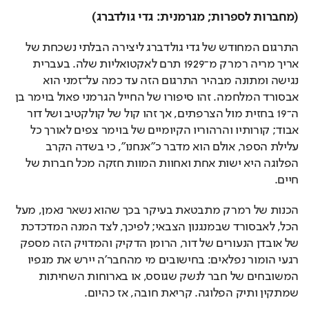
(מחברות לספרות; מגרמנית: גדי גולדברג)
התרגום המחודש של גדי גולדברג ליצירה הבלתי נשכחת של 
אריך מריה רמרק מ־1929 תרם לאקטואליות שלה. בעברית 
נגישה ומתונה מבהיר התרגום הזה עד כמה על־זמני הוא 
אבסורד המלחמה. זהו סיפורו של החייל הגרמני פאול בוימר בן 
ה־19 בחזית מול הצרפתים, אך זהו קול של קולקטיב ושל דור 
אבוד; קורותיו והרהוריו הקיומיים של בוימר צפים לאורך כל 
עלילת הספר, אולם הוא מדבר כ"אנחנו", כי בשדה הקרב 
הפלוגה היא ישות אחת ואחוות המוות חזקה מכל חברות של 
חיים. 
הכנות של רמרק מתבטאת בעיקר בכך שהוא נשאר נאמן, מעל 
הכל, לאבסורד שבמנגנון הצבאי; לפיכך, לצד המנה המדכדכת 
של אובדן הנעורים של דור, הרומן הדקיק והמדויק הזה מספק 
רגעי הומור נפלאים: בחישובים מי מהחבר'ה יירש את מגפיו 
המשובחים של חבר לנשק שגוסס, או בארוחות השחיתות 
שמתקין ותיק הפלוגה. קריאת חובה, אז כהיום.