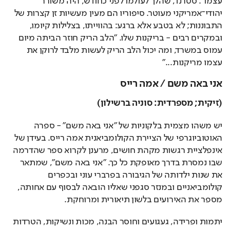
עצמו". סטרנד, שהלך לעולמו לפני כחודש, היה משורר 
יהודי־אמריקני מעוטר. סיפוריו הם מעין מעשיות זן קצרות של 
התבוננות; לא בטבע אלא ברגע: בהווייתו, בצלילות קיומו, 
ובמקרים רבים - בריקנות שלו. "הלב הריק חוזר הביתה מיום 
עמוס במשרד, ומה יכול הלב הריק לעשות מלבד לרוקן את 
עצמו מריקנות..." 
אני באה משם / אמה רייס
(זיקית; מספרדית: סוניה ברשילון)
יש משהו מצמית בלקוניות של "אני באה משם" - ספרה 
האוטוביוגרפי של הציירת הקולומביאנית אמה רייס. בעידן של 
אינפלציית רגשות מקהת חושים, מרענן לקרוא ספר שהדרמה 
שבו נמסרת בדרך מאופקת כל כך. "אני באה משם", שמתאר 
את שנות ילדותה של הגיבורה בפרברי עוני ובכפרים 
קולומביאניים ובמנזר סגפני שאליו הובאה לבסוף עם אחותה, 
מספר את האירועים בלשון תיאורית ומרוחקת. 
יתמות ופרידה, געגועים וחוסר הבנה, מכות ונשיקות, הטרדות 