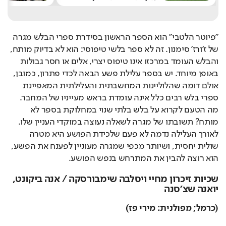
"פיוטר הלטבי" הוא הספר הראשון בסידרת ספרי הבלש מגרה 
של ז'ורז' סימנון. זה לא ספר בלשי טיפוסי: הוא לא בדיוק מותח, 
והבלש העומד במרכזו אינו טיפוס יצרי, אלים או חסר גבולות 
באופן מיוחד. יש בספר עלילת פשע הבאה לכדי פתרון, כמובן, 
אולם דומה שהלוליינות המחשבתית והעלילתית המאפיינת 
ספרי בלש רבים כלל אינה עומדת בראש מעייניו של המחבר. 
מה הטעם לקרוא על בלש בלתי שנוי במחלוקת בספר לא 
מותח? תשובתו של מגרה לשאלה נעוצה במוקדי העניין שלו. 
לאורך העלילה נדמה לא פעם שלכידת הפושע היא מטרה 
שולית יחסית, ושיותר מכפי שמגרה מעוניין לפענח את הפשע, 
הוא רוצה להבין את המתרחש בנפש הפושע. 
שכיות זיכרון מחיי ויסלבה שימבורסקה / אנה ביקונט,
יואנה שצ'סנה
(כרמל; מפולנית: מירי פז)