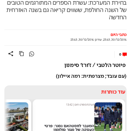
בחירת המערכת: עשרת הספרים המתורגמים הטובים
של השנה החולפת, ששווים קריאה גם בשנה האזרחית
החדשה
כתבי היום
30/12/2014, 23:45
,
עודכן
30/12/2014, 23:45
0
פיוטר הלטבי / ז'ורז' סימנון
(עם עובד; מצרפתית: רמה איילון)
עוד כותרות
מערכת ספורט היום
|
13:42
מערכ
המעבר לווסטהאם נסגר: פרטי
"אנ
העסקה של מנור סולומון
שלט