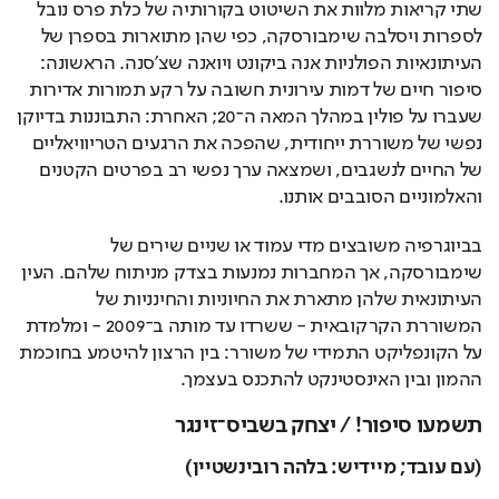
שתי קריאות מלוות את השיטוט בקורותיה של כלת פרס נובל 
לספרות ויסלבה שימבורסקה, כפי שהן מתוארות בספרן של 
העיתונאיות הפולניות אנה ביקונט ויואנה שצ'סנה. הראשונה: 
סיפור חיים של דמות עירונית חשובה על רקע תמורות אדירות 
שעברו על פולין במהלך המאה ה־20; האחרת: התבוננות בדיוקן 
נפשי של משוררת ייחודית, שהפכה את הרגעים הטריוויאליים 
של החיים לנשגבים, ושמצאה ערך נפשי רב בפרטים הקטנים 
והאלמוניים הסובבים אותנו. 
בביוגרפיה משובצים מדי עמוד או שניים שירים של 
שימבורסקה, אך המחברות נמנעות בצדק מניתוח שלהם. העין 
העיתונאית שלהן מתארת את החיוניות והחינניות של 
המשוררת הקרקובאית - ששרדו עד מותה ב־2009 - ומלמדת 
על הקונפליקט התמידי של משורר: בין הרצון להיטמע בחוכמת 
ההמון ובין האינסטינקט להתכנס בעצמך.
תשמעו סיפור! / יצחק בשביס־זינגר
(עם עובד; מיידיש: בלהה רובינשטיין)