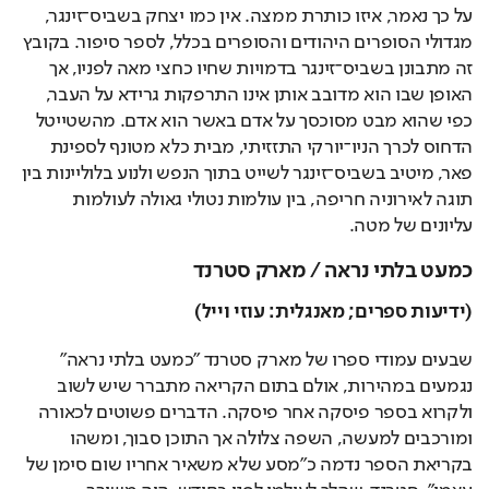
על כך נאמר, איזו כותרת ממצה. אין כמו יצחק בשביס־זינגר, 
מגדולי הסופרים היהודים והסופרים בכלל, לספר סיפור. בקובץ 
זה מתבונן בשביס־זינגר בדמויות שחיו כחצי מאה לפניו, אך 
האופן שבו הוא מדובב אותן אינו התרפקות גרידא על העבר, 
כפי שהוא מבט מסוכסך על אדם באשר הוא אדם. מהשטייטל 
הדחוס לכרך הניו־יורקי התזזיתי, מבית כלא מטונף לספינת 
פאר, מיטיב בשביס־זינגר לשייט בתוך הנפש ולנוע בלוליינות בין 
תוגה לאירוניה חריפה, בין עולמות נטולי גאולה לעולמות 
עליונים של מטה. 
כמעט בלתי נראה / מארק סטרנד
(ידיעות ספרים; מאנגלית: עוזי וייל)
שבעים עמודי ספרו של מארק סטרנד "כמעט בלתי נראה" 
נגמעים במהירות, אולם בתום הקריאה מתברר שיש לשוב 
ולקרוא בספר פיסקה אחר פיסקה. הדברים פשוטים לכאורה 
ומורכבים למעשה, השפה צלולה אך התוכן סבוך, ומשהו 
בקריאת הספר נדמה כ"מסע שלא משאיר אחריו שום סימן של 