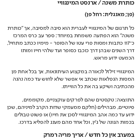
כותרת משנה / ארנסט המינגוויי
(פן; מאנגלית: רחל פן)
כל תרגום של המינגוויי לעברית הוא סיבה למסיבה, אך "כותרת 
משנה" הוא הפתעה משמחת במיוחד: ספר עב כרס המרכז 
כ־117 כתבות ומסות פרי עטו של הסופר - מימיו ככתב מתחיל, 
דרך השנים שבהן דרך כוכבו כסופר ועד שלהי חייו ומותו 
הכמעט ידוע מראש. 
המינגוויי זילזל לכאורה במקצוע העיתונאות, אך בכל אחת מן 
המסות הנפלאות שכתב אי אפשר שלא לחוש עד כמה נהנה 
מהכתיבה ושיקע בה את כל הווייתו. 
התוצאה: טקסטים שהם לפרקים עוקצניים, מקוממים, 
פיוטיים, מבהילים (חלקם ממעמקי שדות הקרב למיניהם, שכן 
ידוע עד כמה אהב המינגוויי לסכן את חייו) או פשוט טבולים 
בכמות הגונה של ג'ין, וכל אחד מהם מענג להפליא בדרכו. 
במערב אין כל חדש / אריך מריה רמרק