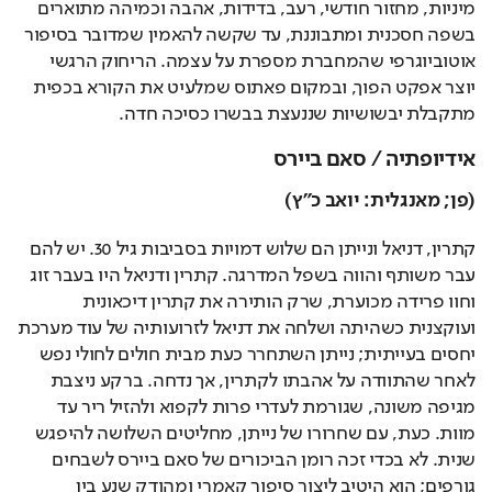
מיניות, מחזור חודשי, רעב, בדידות, אהבה וכמיהה מתוארים 
בשפה חסכנית ומתבוננת, עד שקשה להאמין שמדובר בסיפור 
אוטוביוגרפי שהמחברת מספרת על עצמה. הריחוק הרגשי 
יוצר אפקט הפוך, ובמקום פאתוס שמלעיט את הקורא בכפית 
מתקבלת יבשושיות שננעצת בבשרו כסיכה חדה.   
אידיופתיה / סאם ביירס
(פן; מאנגלית: יואב כ"ץ)
קתרין, דניאל ונייתן הם שלוש דמויות בסביבות גיל 30. יש להם 
עבר משותף והווה בשפל המדרגה. קתרין ודניאל היו בעבר זוג 
וחוו פרידה מכוערת, שרק הותירה את קתרין דיכאונית 
ועוקצנית כשהיתה ושלחה את דניאל לזרועותיה של עוד מערכת 
יחסים בעייתית; נייתן השתחרר כעת מבית חולים לחולי נפש 
לאחר שהתוודה על אהבתו לקתרין, אך נדחה. ברקע ניצבת 
מגיפה משונה, שגורמת לעדרי פרות לקפוא ולהזיל ריר עד 
מוות. כעת, עם שחרורו של נייתן, מחליטים השלושה להיפגש 
שנית. לא בכדי זכה רומן הביכורים של סאם ביירס לשבחים 
גורפים; הוא היטיב ליצור סיפור קאמרי ומהודק שנע בין 