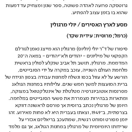
גרוטסקה פרועה לאהדה פשוטה, ספר שנון ומצחיק עד דמעות 
שהוא בו בזמן עצוב להפתיע. 
מסע לארץ האסירים / יולי מרגולין
(כרמל; מרוסית: עידית שקד)
סיפורו של ד"ר יולי (יוליוס) מרגולין הוא מייצג נאמן לגורלם 
הקפקאי של מיליונים - יהודים ולא־יהודים - במאה ה־20 
המדממת. מרגולין, תושב תל אביב שנקלע לפולין בראשית 
מלחמת העולם השנייה, עוכב במקרה על ידי הסובייטים, 
הורשע על לא עוול בכפו ונשלח למחנות עבודה בצפון הנידח של 
ברית המועצות למשך חמש שנים. עלילותיו במחנות הגולאג 
מפרנסות אוטוביוגרפיה מטלטלת של אינטלקטואל במצוקה, 
ומתארות בבהירות מצמררת את פשעי הסובייטים במלחמה. 
היומן של מרגולין נכתב ברוסית אך פורסם לראשונה דווקא 
בצרפתית, ב־1949, וצאתו בעברית היא לא פחות מאירוע. זהו 
יומן מפורט וסוחט רגשית, שמתעכב בריאליזם אכזרי על 
שרידותו היומיומית של מרגולין במחנות הגולאג, אך גם מלמד 