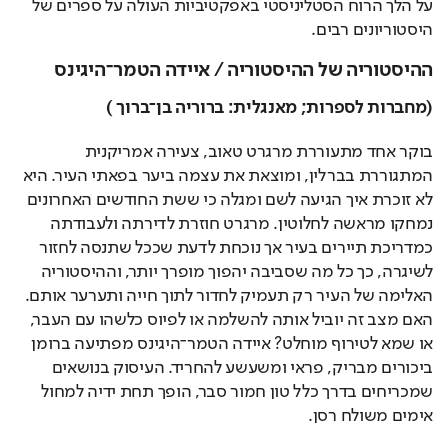
על הלך הרוח הסטליניסטי באפקטיביות העולה על ספרים של 
היסטוריונים רבים.
ההיסטוריה של ההיסטוריה / איידה הטמר־היגינס
(מחברות לספרות; מאנגלית: ברוריה בן־ברוך )
בוקר אחד מתעוררת מרגרט טאוב, צעירה אמריקנית 
המתגוררת בברלין, ומוצאת את עצמה ביער בפאתי העיר. היא 
לא זוכרת איך הגיעה לשם ומגלה כי ששת החודשים האחרונים 
נמחקו מראשה לחלוטין. מרגרט חוזרת לדירתה ולעבודתה 
כמדריכת תיירים בעיר אך נוכחת לדעת שככל שתנסה לחזור 
לשיגרה, כך כל מה שסביבה יהפוך מופרך יותר, וההיסטוריה 
האלימה של העיר רק תעמיק לחדור לתוך חייה ותערער אותם. 
האם מצב זה יוביל אותה להשלמה או לפיוס כלשהו עם העבר, 
או שמא לטירוף מוחלט? איידה הטמר־היגינס מפתיעה ברומן 
ביכורים מבריק, פראי ומשעשע להחריד. העיסוק בנושאים 
שמכריחים בדרך כלל טון חמור סבר, הופך תחת ידיה למחול 
אימים משולח רסן.  