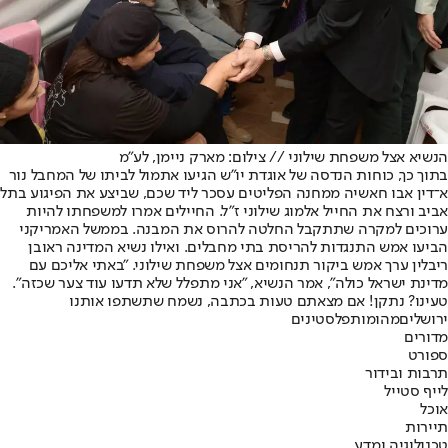
הנשיא אצל משפחת שילוני // צילום: מארק ניימן, לע"מ
בתוך כך, כוחות הנדסה של אוגדת יו"ש הגיעו אתמול לביתו של המחבל נור
א־דין אבו חאשיה ממחנה הפליטים עסכר ליד שכם, שביצע את הפיגוע בתל
אביב ורצח את החייל אלמוג שילוני ז"ל. החיילים אמרו למשפחתו להיות
ערוכים למקרה שתתקבל החלטה להרוס את המבנה. בממשל האמריקני
הביעו אמש התנגדות להריסת בתי מחבלים. ואילו נשיא המדינה ראובן
ריבלין ערך אמש ביקור תנחומים אצל משפחת שילוני. "באתי אליכם עם
מדינת ישראל כולה", אמר הנשיא, "אני מתפלל שלא תדעו עוד צער שכזה".
טעינו? נתקן! אם מצאתם טעות בכתבה, נשמח שתשתפו אותנו
ירושלים
מהומות
פלסטינים
מדורים
ספורט
תרבות ובידור
לייף סטייל
אוכל
תיירות
טכנולוגיה ומדע