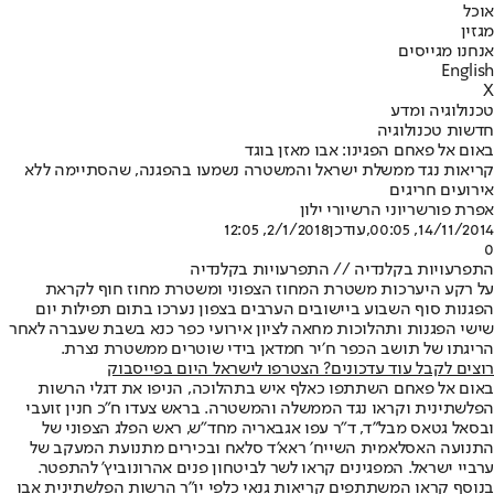
אוכל
מגזין
אנחנו מגייסים
English
X
טכנולוגיה ומדע
חדשות טכנולוגיה
באום אל פאחם הפגינו: אבו מאזן בוגד
קריאות נגד ממשלת ישראל והמשטרה נשמעו בהפגנה, שהסתיימה ללא
אירועים חריגים
אפרת פורשר
יוני הרש
יורי ילון
14/11/2014, 00:05
,עודכן
2/1/2018, 12:05
0
התפרעויות בקלנדיה // התפרעויות בקלנדיה
על רקע היערכות משטרת המחוז הצפוני ומשטרת מחוז חוף לקראת
הפגנות סוף השבוע ביישובים הערבים בצפון נערכו בתום תפילות יום
שישי הפגנות ותהלוכות מחאה לציון אירועי כפר כנא בשבת שעברה לאחר
הריגתו של תושב הכפר ח׳יר חמדאן בידי שוטרים ממשטרת נצרת.
רוצים לקבל עוד עדכונים? הצטרפו לישראל היום בפייסבוק
באום אל פאחם השתתפו כאלף איש בתהלוכה, הניפו את דגלי הרשות
הפלשתינית וקראו נגד הממשלה והמשטרה. בראש צעדו ח"כ חנין זועבי
ובסאל גטאס מבל״ד, ד״ר עפו אגבאריה מחד״ש, ראש הפלג הצפוני של
התנועה האסלאמית השייח׳ ראא'ד סלאח ובכירים מתנועת המעקב של
ערביי ישראל. המפגינים קראו לשר לביטחון פנים אהרונוביץ' להתפטר.
בנוסף קראו המשתתפים קריאות גנאי כלפי יו״ר הרשות הפלשתינית אבו