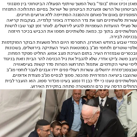
מאזן וכינו אותו ״בוגד״ בשל המשך שיתוף הפעולה הביטחוני בין מנגנוני
הביטחון של הרשפ ומערכת הביטחון של ישראל. בסיום התהלוכה התפזרו
המפגינים באום אל פאחם וההפגנה הסתיימה ללא ארועים חריגים
.
עשרות פלשתינים חצו את גדר ההפרדה באזור קלנדיה, בעקבות קריאה
של פעילי הוועדות העממיות להגיע לירושלים. לאחר זמן קצר שבו לרשות
הפלשתינים. בתוך כך, כמאה פלשתינים חסמו את הכביש בכיכר חיזמה
בכניסה לבירה.
כמדי שבוע בחודש האחרון, התפרסו היום החל משעות הבוקר המוקדמות
אלפי שוטרים ולוחמי מג"ב בסמטאות העיר העתיקה בירושלים, בשכונות
ובכפרים שבמזרח העיר. בתום הערכת מצב אמש, החליט מפקד המחוז,
ניצב משה צ'יקו אדרי, שלא להגביל את גיל הכניסה להר הבית וזאת בניגוד
לימי שישי הקודמים. אתמול התרחשו הפרות סדר קשות בעיסאוויה
שבצפון־מזרח ירושלים. עשרות רעולי פנים יידו אבנים לעבר לוחמי מג"ב
שהוצבו ביציאה המזרחית מהכפר, סמוך לבסיס מג"ב מצודת אדומים.
הפלשתינים טענו כי ילד כבן 11 נפגע בעינו מכדור ספוג. הוא הועבר לבית
החולים הדסה עין כרם והמשטרה פתחה בחקירת האירוע.