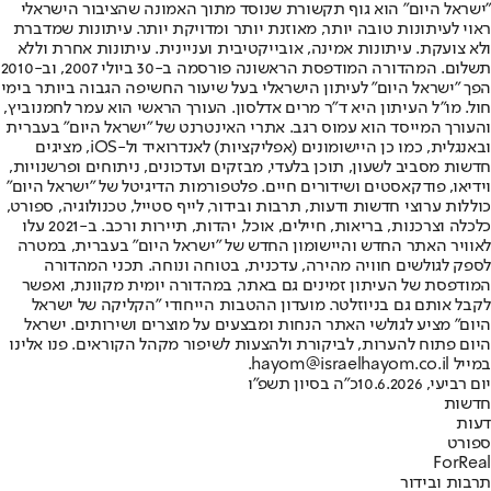
"ישראל היום" הוא גוף תקשורת שנוסד מתוך האמונה שהציבור הישראלי
ראוי לעיתונות טובה יותר, מאוזנת יותר ומדויקת יותר. עיתונות שמדברת
ולא צועקת. עיתונות אמינה, אובייקטיבית ועניינית. עיתונות אחרת וללא
תשלום. המהדורה המודפסת הראשונה פורסמה ב-30 ביולי 2007, וב-2010
הפך "ישראל היום" לעיתון הישראלי בעל שיעור החשיפה הגבוה ביותר בימי
חול. מו"ל העיתון היא ד"ר מרים אדלסון. העורך הראשי הוא עמר לחמנוביץ,
והעורך המייסד הוא עמוס רגב. אתרי האינטרנט של "ישראל היום" בעברית
ובאנגלית, כמו כן היישומונים (אפליקציות) לאנדרואיד ול-iOS, מציגים
חדשות מסביב לשעון, תוכן בלעדי, מבזקים ועדכונים, ניתוחים ופרשנויות,
וידיאו, פודקאסטים ושידורים חיים. פלטפורמות הדיגיטל של "ישראל היום"
כוללות ערוצי חדשות ודעות, תרבות ובידור, לייף סטייל, טכנולוגיה, ספורט,
כלכלה וצרכנות, בריאות, חיילים, אוכל, יהדות, תיירות ורכב. ב-2021 עלו
לאוויר האתר החדש והיישומון החדש של "ישראל היום" בעברית, במטרה
לספק לגולשים חוויה מהירה, עדכנית, בטוחה ונוחה. תכני המהדורה
המודפסת של העיתון זמינים גם באתר, במהדורה יומית מקוונת, ואפשר
לקבל אותם גם בניוזלטר. מועדון ההטבות הייחודי "הקליקה של ישראל
היום" מציע לגולשי האתר הנחות ומבצעים על מוצרים ושירותים. ישראל
היום פתוח להערות, לביקורת ולהצעות לשיפור מקהל הקוראים. פנו אלינו
במייל hayom@israelhayom.co.il.
יום רביעי, 10.6.2026
כ"ה בסיון תשפ"ו
חדשות
דעות
ספורט
ForReal
תרבות ובידור