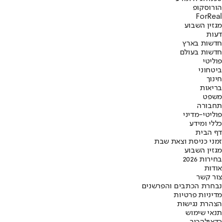
הורוסקופ
ForReal
מגזין השבוע
דעות
חדשות בארץ
חדשות בעולם
פוליטי
ביטחוני
חינוך
בריאות
משפט
תחבורה
פוליטי-מדיני
כללי ומידע
דף הבית
זמני כניסת וצאת שבת
מגזין השבוע
בחירות 2026
אודות
צור קשר
נבחרת הכתבים והפרשנים
מדיניות פרטיות
הצהרת נגישות
תנאי שימוש
כדאי
להכיר