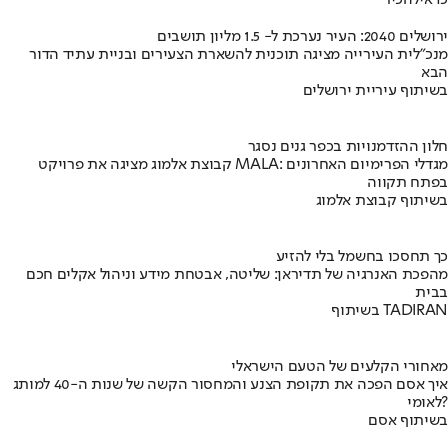
ירושלים 2040: העיר נערכת ל- 1.5 מליון תושבים
מנכ"לית העירייה מציגה תוכנית להשארת הצעירים ובניית עתיד הדור
הבא
בשיתוף עיריית ירושלים
חלון ההזדמנויות בכפר גנים נסגר
קבוצת אלמוג מציגה את פרויקט MALA: מגדלי הפרימיום האחרונים
בפתח תקווה
בשיתוף קבוצת אלמוג
כך תחסכו בחשמל בלי להזיע
מהפכת האנרגיה של תדיראן: שליטה, אבטחת מידע וניהול אקלים חכם
בבית
בשיתוף TADIRAN
מאחורי הקלעים של הטעם הישראלי
איך אסם הפכה את תקופת הצנע והמחסור הקשה של שנות ה-40 למותג
לאומי?
בשיתוף אסם