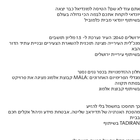
אתם עוד לא שם? הטיסה למונדיאל כבר יצאה
יונדאי לוקחת אתכם לבמה הכי גדולה בעולם
בשיתוף יונדאי מבית כלמוביל
ירושלים 2040: העיר נערכת ל- 1.5 מליון תושבים
מנכ"לית העירייה מציגה תוכנית להשארת הצעירים ובניית עתיד הדור
הבא
בשיתוף עיריית ירושלים
חלון ההזדמנויות בכפר גנים נסגר
קבוצת אלמוג מציגה את פרויקט MALA: מגדלי הפרימיום האחרונים
בפתח תקווה
בשיתוף קבוצת אלמוג
כך תחסכו בחשמל בלי להזיע
מהפכת האנרגיה של תדיראן: שליטה, אבטחת מידע וניהול אקלים חכם
בבית
בשיתוף TADIRAN