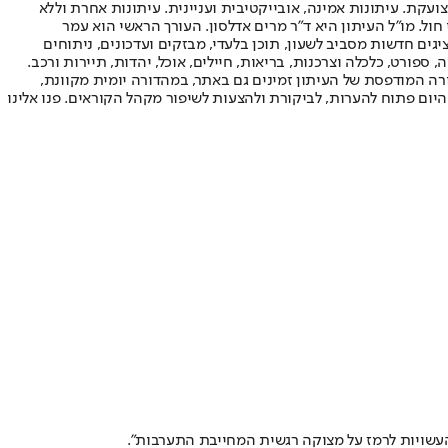
ועקת. עיתונות אמינה, אובייקטיבית ועניינית. עיתונות אחרת וללא
עור החשיפה הגבוה ביותר בימי חול. מו"ל העיתון היא ד"ר מרים אדלסון. העורך הראשי הוא עמר
 והעורך המייסד הוא עמוס רגב. אתרי האינטרנט של "ישראל היום" בעברית ובאנגלית, כמו כן היישומונים (אפליקציות) לאנדרואיד ול-iOS, מציגים חדשות מסביב לשעון, תוכן בלעדי, מבזקים ועדכונים, ניתוחים
, ספורט, כלכלה וצרכנות, בריאות, חיילים, אוכל, יהדות, תיירות ורכב.
דורה המודפסת של העיתון זמינים גם באתר, במהדורה יומית מקוונת,
היום פתוח להערות, לביקורת ולהצעות לשיפור מקהל הקוראים. פנו אלינו
 העשויות לרמז על מצוקה רגשית המחייבת התערבות".