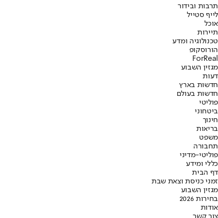
תרבות ובידור
לייף סטייל
אוכל
תיירות
טכנולוגיה ומדע
הורוסקופ
ForReal
מגזין השבוע
דעות
חדשות בארץ
חדשות בעולם
פוליטי
ביטחוני
חינוך
בריאות
משפט
תחבורה
פוליטי-מדיני
כללי ומידע
דף הבית
זמני כניסת וצאת שבת
מגזין השבוע
בחירות 2026
אודות
צור קשר