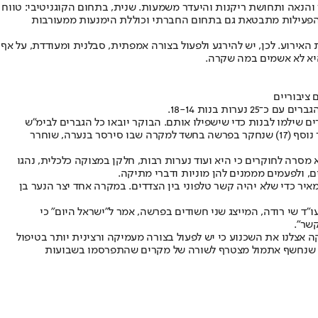
ן והנאה ותחושת ריקנות והיעדר משמעות. שנית, בתחום הקוגניטיבי: טווח
רמת הפעילות מתבטאת גם בתחום החברתי וכוללת הימנעות ממעורבות
ירוע. לכן, יש להירגע ולפעול בצורה אמפתית, סבלנית ומעודדת, על אף
היא לא אשמים במה שקרה.
מזעזעת שבה גברים שילמו לבנות כדי שישפילו אותם. הבוקר יובאו כל הגברים לבימ"ש
השלום בתל אביב, ושם יבקשו להאריך את מעצרם בחשד למעשה מגונה בפומבי, הבאת אדם לידי מעשה זנות וקבלת שירות של מעשה זנות מקטין. נער נוסף (17) שנחקר בפרשה בחשד למקרה שבו סירסר בנערה, שוחרר
קשר לפרשת אייל גולן, אולם היא מסרה לחוקרים כי היא ועוד נערות רבות, חלקן במצוקה כלכלית, נהגו
ר כדי שלא יהיה קשר טלפוני בין הצדדים. במקרה אחד יצר הנער בן
 של החשודים ועצרו אותם לחקירה. עו"ד שי רודה, המייצג שני חשודים בפרשה, אמר ל"ישראל היום" כי
שר".
 אצלנו את השכנוע כי יש לפעול בצורה מעמיקה ורצינית יותר בטיפול
המקרה שנחשף אתמול מצטרף לשורה של מקרים שהתפרסמו בשבועות