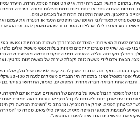
ית, בתחום הרגשי: מצב רוח ירוד, אי שקט ומתח פנימי, חרדה, היעדר עניי
לישית, בתחום ההתנהגותי: אנרגיות דלות ורמת פעילות נמוכה. הירידה ב
יים בתיאבון, תשישות ותלונות חוזרות על כאבים שונים.
משמעותית מאוד לגבי האופן שבו תופסים הנער או הנערה את עצמם ואת הא
ר רגוע ויעביר לילד או לילדה מסר ברור שהוא מאמין להם, וכי הוא או 
ות 18-14.
נערה כבת 16, שנחקרה בפרשת אייל גולן. במהלך חקירתה גוללה הצעירה בפני החוקרים פרשה 
 היחידה המרכזית של מרכז תל אביב חשדו אז כי הנערה, בת כ־16, עוסקת בזנות. בחקירתה התברר שאין לה כל 
יו הגברים מעניקים לנערות 50-100 שקלים, ולפעמים מממנים להן מוניות ודברי מתיקה.
וחברה אחת הביאה חברה אחרת. המפגשים, כאמור, התרחשו בעיקר בגן מאי
אתמול, כאמור, עברה החקירה לשלב הגלוי, ובלשי הימ"ר ולוחמי יחידת שחר 101 של משמר הגבול פשטו על בתיהם
 מיני עם אותן בנות ולא נתנו להן כל כסף או טובות הנאה תמורת אותו ק
 לביטחון הפנים, יצחק אהרונוביץ', ובו כתב כי "חשיפת הפרשה רק חיזקה
זי הסיוע לנפגעות ולנפגעי תקיפה מינית, אורית סוליציאנו, מסרה כי "
להשקיע את המשאבים הנדרשים למיגור התופעה".