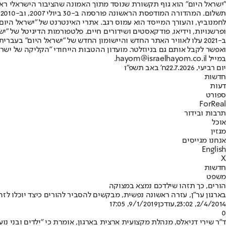
"ישראל היום" הוא גוף תקשורת שנוסד מתוך האמונה שהציבור הישראלי ראוי 
ת
ופרשנויות, וידיאו, פודקאסטים ושידורים חיים. פלטפורמות הדיגיטל של "ישרא
ב-2021 עלו לאוויר האתר החדש והיישומון החדש של "ישראל היום" בע
ואפשר לקבל אותם גם בניוזלטר. מועדון ההטבות הייחודי "הקליקה של ישרא
במייל hayom@israelhayom.co.il.
יום רביעי, 22.7.2026
ח' באב תשפ"ו
חדשות
דעות
ספורט
ForReal
תרבות ובידור
אוכל
מגזין
אנחנו מגייסים
English
X
חדשות
משפט
הורים, כך תזהו שילדכם נמצא במצוקה
בארגון ער"ן, עזרה ראשונה נפשית, מבקשים להסביר להורים כיצד יוכלו לז
2/4/2014, 23:02
,עודכן
9/1/2019, 17:05
0
ד"ר שירי דניאלס, מנהלת מקצועית ארצית בארגון, אומרת כי "ילדים ובני 