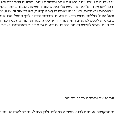
לעיתונות טובה יותר, מאוזנת יותר ומדויקת יותר. עיתונות שמדברת ולא צ
שלום. המהדורה המודפסת הראשונה פורסמה ב-30 ביולי 2007, וב-2010 הפך "ישראל היום" לעיתון הישראלי בעל שי
לחמנוביץ,
ל היום" כוללות ערוצי חדשות ודעות, תרבות ובידור, לייף סטייל, טכנולוגיה
ברית, במטרה לספק לגולשים חוויה מהירה, עדכנית, בטוחה ונוחה. תכני המה
ל היום" מציע לגולשי האתר הנחות ומבצעים על מוצרים ושירותים. ישראל 
הות פגיעה ומצוקה בקרב ילדיהם
נוער מתקשים לעיתים לבטא מצוקה במילים, ולכן רצוי לשים לב להתנהגויות