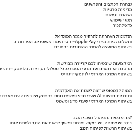
נבחרת הכתבים והפרשנים
מדיניות פרטיות
הצהרת נגישות
תנאי שימוש
כדאי
להכיר
הזדמנות האחרונה להרוויח מגמר המונדיאל
יחסי הימור משופרים, הפקדות ב-Apple Pay ותשלום זכיות מיידי
בשיתוף המועצה להסדר ההימורים בספורט
המקצועות שיבטיחו לכם קריירה מבוקשת
מהסבת אקדמאים ועד מדעי הספורט: כל מסלולי הקריירה בלוינסקי-וינגייט
בשיתוף המרכז האקדמי לוינסקי־וינגייט
הצצה לקמפוס שרוצה לשנות את האקדמיה
שערי מדע ומשפט נוחת בהייטק של רעננה עם מעבדות AI ותוכניות חדשות
בשיתוף המרכז האקדמי שערי מדע ומשפט
מה מבטיח נתניהו לתושבי הנגב?
בנגב יש צמיחה, יש ביקוש ואנחנו נמשיך לראות את הנגב ולפתח אותו
בשיתוף הרשות לפיתוח הנגב