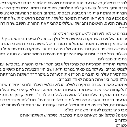
לדברי דניאלס, יש ארבעה סוגי תסמינים שעשויים לסייע בזיהוי מצוקה: ראש
ריכוז נמוך, בלבול, קושי בקבלת החלטות, פסימיות ודימוי עצמי נמוך. ש
חברתית והתנתקות מן הסביבה. ולבסוף, בתחום הגופני: הפרעות שינה, שינו
אם אכן עברו הנער או הנערה תקיפה כלשהי, תגובתם הראשונית של ההורים 
רגשות הכעס, האשמה והבושה שעלולים להציף את ההורה. חשוב שההורה יישא
* * *
גברים שילמו לנערות ל"משחקי מין" אלימים
עדותה של נערה שנחקרה בפרשת אייל גולן הביאה לחשיפת היחסים בין 6 גברים לנערות הצעירות • הצדדים הכירו דרך רשתות חברתיות ונפגשו בגנים ציבוריים
פרשת מין חדשה נחשפה אתמול עם מעצרם של שישה גברים תושבי המרכז בני 45-25, שקיימו מערכות יחסים מיניות בעלות אופי משפיל ואלים כלפי הגברים עם כ־25 נערות בנ
הפרשה נחשפה בעקבות עדותה של 
בתנאים מגבילים.
חוקרי
לפגוש גברים, בעיקר בגן מאיר במרכז ת"א, ושם היו מבצעות בהם מעשים בעלי אופי משפיל ומיני. בתמורה ה
מהחקירה עולה כי הגברים הכירו את הנערות בעיקר דרך רשתות חברתיות, 
ה־17 קשר בין אחת הבנות לאחד הגברים.
"הלקוחות שלי מכחישים את החשדות המיוחסים, והם לא קיימו קשר בעל אופי
בעקבות המקרה שלח מנכ"ל המועצה לשלום הילד, ד"ר יצחק קדמן, מכתב לשר
הבעיה הרחבה והקשה של ניצול מיני בילדים ובנוער". מנכ"לית איגוד מרכ
האחרונים, של פגיעה מינית וניצול נערות וקטינות. אנו קוראות לרשויות 
אבי כהן,
כתבנו לענייני משטרה בת"א
טעינו? נתקן! אם מצאתם טעות בכתבה, נשמח שתשתפו אותנו
מדורים
ספורט