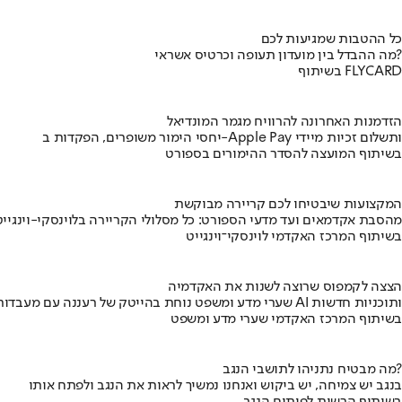
כל ההטבות שמגיעות לכם
מה ההבדל בין מועדון תעופה וכרטיס אשראי?
בשיתוף FLYCARD
הזדמנות האחרונה להרוויח מגמר המונדיאל
יחסי הימור משופרים, הפקדות ב-Apple Pay ותשלום זכיות מיידי
בשיתוף המועצה להסדר ההימורים בספורט
המקצועות שיבטיחו לכם קריירה מבוקשת
מהסבת אקדמאים ועד מדעי הספורט: כל מסלולי הקריירה בלוינסקי-וינגייט
בשיתוף המרכז האקדמי לוינסקי־וינגייט
הצצה לקמפוס שרוצה לשנות את האקדמיה
שערי מדע ומשפט נוחת בהייטק של רעננה עם מעבדות AI ותוכניות חדשות
בשיתוף המרכז האקדמי שערי מדע ומשפט
מה מבטיח נתניהו לתושבי הנגב?
בנגב יש צמיחה, יש ביקוש ואנחנו נמשיך לראות את הנגב ולפתח אותו