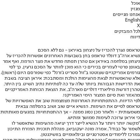
אוכל
מגזין
אנחנו מגייסים
English
X
לכל המבזקים
דיווח
טראמפ נערך להכריז על ניצחון באיראן - גם ללא הסכם
נשיא ארה"ב דונלד טראמפ בחן בשבועות האחרונים אפשרות להכריז על
ניצחון במלחמה באיראן אם טהרן תפתח מחדש את מצר הורמוז, ואף אמר
באופן פרטי לעוזרים בכירים כי הוא מוכן לוותר על הסכם גרעין, כך לפי
גורמים אמריקניים שצוטטו ב"וול סטריט ג'ורנל" כפי שפורסם היום (ראשון).
אלא שהאפשרות לצאת מהעימות הולכת ומסתבכת: איראן הציבה בשבת
את הדרישות הגבוהות ביותר שלה עד כה לפתיחת נתיב השיט. בין היתר,
טהרן דורשת מיליארדי דולרים מארה"ב, את הוצאת הכוחות האמריקניים
מהאזור ואת סיום המצור הימי האמריקני.
לפי הדיווח, ההתפתחויות האחרונות מצמצמות שוב את האפשרויות של
טראמפ לסיים את העימות. הנשיא איים שוב ושוב בהסלמה צבאית
משמעותית - ולאחר מכן נסוג ממנה - אך ההתפתחויות במגעים מאותתות
כי איראן ערוכה לעימות ממושך ומתיש.
"מקשה יותר ויותר על הנשיא לייצר דרך יציאה מהעימות שתאפשר לו
לשמור על כבודו", אמרה מונה יעקוביאן, מנהלת תוכנית המזרח התיכון
במרכז ללימודים אסטרטגיים ובינלאומיים בוושינגטון.