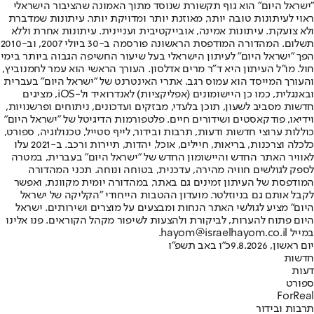
"ישראל היום" הוא גוף תקשורת שנוסד מתוך האמונה שהציבור הישראלי
ראוי לעיתונות טובה יותר, מאוזנת יותר ומדויקת יותר. עיתונות שמדברת
ולא צועקת. עיתונות אמינה, אובייקטיבית ועניינית. עיתונות אחרת וללא
תשלום. המהדורה המודפסת הראשונה פורסמה ב-30 ביולי 2007, וב-2010
הפך "ישראל היום" לעיתון הישראלי בעל שיעור החשיפה הגבוה ביותר בימי
חול. מו"ל העיתון היא ד"ר מרים אדלסון. העורך הראשי הוא עמר לחמנוביץ,
והעורך המייסד הוא עמוס רגב. אתרי האינטרנט של "ישראל היום" בעברית
ובאנגלית, כמו כן היישומונים (אפליקציות) לאנדרואיד ול-iOS, מציגים
חדשות מסביב לשעון, תוכן בלעדי, מבזקים ועדכונים, ניתוחים ופרשנויות,
וידיאו, פודקאסטים ושידורים חיים. פלטפורמות הדיגיטל של "ישראל היום"
כוללות ערוצי חדשות ודעות, תרבות ובידור, לייף סטייל, טכנולוגיה, ספורט,
כלכלה וצרכנות, בריאות, חיילים, אוכל, יהדות, תיירות ורכב. ב-2021 עלו
לאוויר האתר החדש והיישומון החדש של "ישראל היום" בעברית, במטרה
לספק לגולשים חוויה מהירה, עדכנית, בטוחה ונוחה. תכני המהדורה
המודפסת של העיתון זמינים גם באתר, במהדורה יומית מקוונת, ואפשר
לקבל אותם גם בניוזלטר. מועדון ההטבות הייחודי "הקליקה של ישראל
היום" מציע לגולשי האתר הנחות ומבצעים על מוצרים ושירותים. ישראל
היום פתוח להערות, לביקורת ולהצעות לשיפור מקהל הקוראים. פנו אלינו
במייל hayom@israelhayom.co.il.
יום ראשון, 9.8.2026
כ"ו באב תשפ"ו
חדשות
דעות
ספורט
ForReal
תרבות ובידור