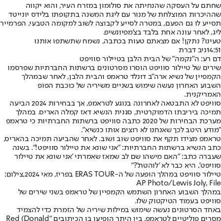
שחתם על העסקה שהנחיתה את סולומון במזרח העיר, והוא יקווה
שההיכרות המוצלחת של מנור עם ליגת המשנה בתקופתו בלידס יונייטד
תסייע לו גם הפעם, במטרה לסייע לקבוצה לשוב למקומה הטבעי, הפרמייר
ליג, לאחר עונה אחת בלבד בצ'מפיונשיפ.
טעינו? נתקן! אם מצאתם טעות בכתבה, נשמח שתשתפו אותנו
14:51
ניב דברת
דם רע: ה"נקמה" של הבית הלבן בטיילור סוויפט
שירים של טיילור סוויפט הוסרו מסרטונים ברשתות החברתיות שפרסמו
הקמפיין של נשיא ארה"ב דונלד טראמפ והבית הלבן, לאחר שבמהלך
השבוע האחרון נעשה שימוש בשניים משיריה של כוכבת הפופ
האמריקנית.
סוויפט לא התבטאה לאחרונה בנוגע לטראמפ, אך בבחירות 2024 הביעה
תמיכה ביריבתו הדמוקרטית, סגנית הנשיא דאז קמלה האריס. במהלך
מערכת הבחירות של 2020 כתבה סוויפט ברשתות החברתיות כי טראמפ
"מודע היטב לכך שאנחנו לא רוצים אותו כנשיא".
טראמפ מצידו תקף את סוויפט שוב ושוב. לאחר שהביעה תמיכה בהאריס,
כתב הנשיא ברשתות החברתיות: "אני שונא את טיילור סוויפט!". בשנה
שעברה כתב: "האם מישהו שם לב שמאז שאמרתי 'אני שונא את טיילור
סוויפט', היא כבר לא 'לוהטת'?"
טיילור סוויפט במהלך הופעה של ה-ERAS TOUR בפריז, מאי 2024,צילום:
AP Photo/Lewis Joly, File
במהלך השבוע האחרון השתמש הקמפיין של טראמפ בשני שירים של
סוויפט בעמוד הטיקטוק שלו.
באחד הסרטונים נעשה שימוש במילות שיריה של הזמרת כדי להצמיד
מסרים פוליטיים לטראמפ. בין היתר הופיעו בו הכיתובים "Red (Donald