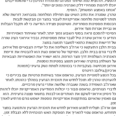
להפעיל, ולהוציא כמה שיותר נפט וגז מהמזרח התיכון כדי שהאמריקנים
יוכלו ליהנות ממחירי דלק ואנרגיה נמוכים יותר".
"אנחנו באמצע המשחק", הוסיף.
טהרן, שסגרה את נתיב השיט עם תחילת המלחמה בפברואר, דורשת שלא
תותר לספינות מלחמה אמריקניות לעבור במצר וכן מבקשת לגבות
הכנסות מספינות מסחריות. וושינגטון מצידה הודיעה כי לא תקבל הגבלות
או גביית אגרות מצד איראן.
הסיכוי להסכם נראה בסוף השבוע נמוך יותר, לאחר שאיחוד האמירויות
הודיע כי איראן שיגרה טיל לעבר אחת מספינותיו, ובכיר איראני הציג שורה
של דרישות נוקשות כתנאי למעבר תנועה במצר.
בבית הלבן התעקשו כי ארה"ב השלימה את כל יעדיה הצבאיים מול איראן.
לדברי גורם בבית הלבן, המיקוד של טראמפ כעת הוא להבטיח את זרימת
האנרגיה העולמית דרך מצר הורמוז, והוא ישאיר את האפשרויות הצבאיות
על השולחן במקרה שאיראן תפגע בספינות נוספות.
איראן מכחישה בעקביות כי בכוונתה לפתח נשק גרעיני (תמונת
ארכיון),צילום: רויטרס
בכל הנוגע לסוגיית הגרעין, טראמפ אמר בשיחות פרטיות עם בכירים כי
להערכתו טהרן לא תוכל לחדש את תוכנית הגרעין במהלך כהונתו, לאחר
שארה"ב השמידה בשנה שעברה שלושה אתרי גרעין מרכזיים.
לדברי הגורמים, טראמפ סבור כי יכולות המודיעין האמריקניות יוכלו לזהות
כל ניסיון איראני לשקם את האתרים או לבנות בחשאי פצצה גרעינית. הוא
גם מאמין שהאיום במתקפות אמריקניות נוספות ישמש גורם מרתיע לאורך
זמן.
אם ארה"ב תצליח למנוע מאיראן לחדש את תוכנית הגרעין והתנועה במצר
תחודש, טראמפ צפוי להאריך את הפסקת האש הנוכחית ללא הגבלת זמן,