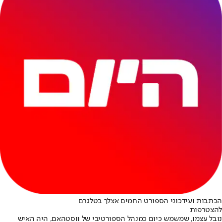
הכתבות ועידכוני הספורט החמים אצלך בטלגרם
להצטרפות
נובל עצמו, שמשמש כיום כמנהל הספורטיבי של ווסטהאם, היה האיש