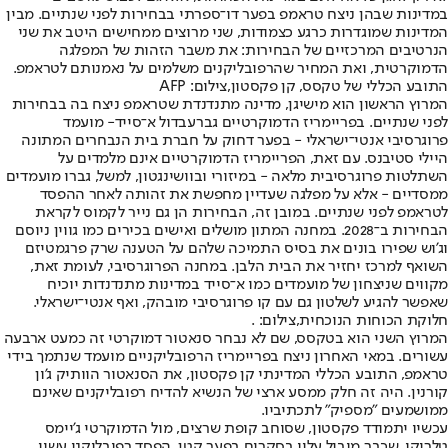
במדינות שבהן ניצח טראמפ בפער דו־ספרתי בבחירות לפני שנתיים. מבין
המדינות שמוגדרות כרגע כצמודות, שני מרוצים ממחישים היטב את שני
הנרטיבים המרכזיים של הבחירות: את משבר הזהות של המפלגה
הדמוקרטית, ואת המחיר שהרפובליקנים משלמים על נאמנותם לטראמפ.
התובע הכללי של טקסס, קן פקסטון,צילום: AFP
המרוץ הראשון הוא מישיגן, מדינה מתנדנדת שטראמפ ניצח בה בבחירות
לפני שנתיים. בפריימריז הדמוקרטיים גבר
עבדול א־סייד
- מועמד
פרוגרסיבי אנטי־ישראלי - בפער דחוק על חברת בית הנבחרים המתונה
היילי סטיבנס. עם זאת, הפריימריז הדמוקרטיים אינם מלמדים על
השתלטות פרוגרסיבית מלאה - במיזורי ובוושינגטון, למשל, גברו מועמדים
ממסדיים - אלא על מפלגה שעדיין מחפשת את זהותה לאחר ההפסד
לטראמפ לפני שנתיים. במובן זה, הבחירות הן גם נייר לקמוס לקראת
הבחירות ב־2028. במחנה המתון מושלים ואישים בכירים כמו גווין ניוסם
וג'וש שפירו בונים את בסיס התמיכה שלהם על הטענה שרק פרגמטיזם
השואף למרכז יחזיר את הבית הלבן. במחנה הפרוגרסיבי, לעומת זאת,
מקווים שניצחון של מועמדים כמו א־סייד במדינות מתנדנדות יוכיח
שאפשר להגיע לשלטון גם עם קו פרוגרסיבי מובהק, ואף אנטי־ישראלי.
חלוקת הכוחות הנוכחית,צילום: .
המרוץ השני הוא בטקסס, שם לא נבחר סנאטור דמוקרטי זה כמעט ארבעה
עשורים. במאי האחרון ניצח בפריימריז הרפובליקניים מועמד שנתמך בידי
טראמפ, התובע הכללי המדינתי קן פקסטון, את הסנאטור הוותיק ג'ון
קורנין. היה זה חלק ממסע ארצי של הנשיא להדיח רפובליקנים שאינם
ממושמעים "מספיק" לתכתיביו.
עכשיו יתמודד פקסטון, שסוחב קופת שרצים, מול הדמוקרטי ג'יימס
טלריקו, שכבר מוביל עליו בסקרים בפער קטן. הפסד רפובליקני עשוי