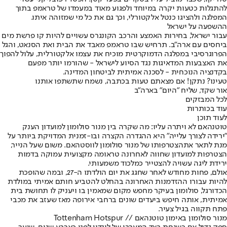
להתגלות כטעות יקרה במיוחד ולפגוע מאוד במעמדו של טראמפ בתוך
המפלגה ולהציגו כנטל אלקטורלי, וכך גם את כל מי שמזוהה איתו.
ההשפעה על ישראל
עבור ישראל, בחירות האמצע והרכב הקונגרס עשויים להיות קו פרשת מים
ביחסים עם ארה"ב. תרחיש שבו טראמפ מאבד את הבית ואת הסנאט, והגל
הפרוגרסיבי במפלגה הדמוקרטית מוכיח את עצמו אלקטורלית, עלול להפוך
את האצבעות המדאיגות נגד הסיוע לישראל - שהורמו יותר מפעם
בקדנציה הנוכחית - לסכנה אמיתית לביטחון המדינה.
טעינו? נתקן! אם מצאתם טעות בכתבה, נשמח שתשתפו אותנו
אור שקד, שליח "היום" בארה"ב
לכל המבזקים
עוד בכותרות
לעוד תוכן
טוטנהאם לא ויתרה עליו: מה שקרה בין מנור סולומון למועדון הענק
"ירידה לצורך עלייה" היא ההגדרה הקצרה ובו-זמנית המדויקת ביותר על
מנת לתאר את
הצטרפותו של מנור סולומון לווסטהאם
. משום שעל הנייר,
הצטרפות למועדון שחווה לאחרונה טראומה מקצועית עמוקה בדמות
ירידת ליגה עשויה להצטייר כמלכוד משמעותי.
אולם, פחות מחודש לאחר שחגג את יום הולדתו ה-27, ובמה שהופכת
להיות עבורו ההזדמנות האחרונה בהחלט להטביע חותם אמיתי במולדת
הכדורגל, סולומון בעיקר מחפש מקום שמאמין בו ויעניק לו תחושת בית
אמיתית, אותה חיפש ביעדים שונים ברחבי אירופה מאז שעזב את מכבי
פתח תקווה בגיל צעיר.
מנור סולומון באימון טוטנהאם // Tottenham Hotspur