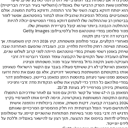
ספק גדול אם כשנחת בצד המערבי של לונדון לפני כארבע שנים, שיער
סולומון שאת הפרק הרביעי שלו באנגליה (והשלישי בעיר הבירה הבריטית)
הוא יפתח דווקא בקצה השני של נהר התמזה, ודווקא בליגת המשנה. אולם
כשמביטים במכלול הנסיבות שהובילו אותו לבחור בווסטהאם, אפשר לומר
בביטחון רב שההחלטה שלו לחתום דווקא במדי הפטישים יכולה להיות
ההחלטה הנבונה ביותר שהוא קיבל בקריירת המשחק שלו.
מנור סולומון במדי טוטנהאם מול צ'לסי,צילום: Getty Images
רוברטו דה זרבי נתן תקווה
מאחורי הקלעים, עבור סולומון ומשפחתו, קיץ 2026 היה קיץ משמעותי, אך
באותה נשימה רחוק מלהיות מלחיץ. נכון, העובדה שהפעם האחרונה שבה
שיחק באופן רשמי משחק במדי טוטנהאם הייתה לפני קרוב לשלוש שנים,
אולם העובדה שעל הקווים של הקבוצה עומד המנג'ר רוברטו דה זרבי
העניקה משב תקווה גדול במיוחד עבור מנור, משפחתו ונציגיו.
המאמן האיטלקי לא רק ששיתף פעולה בעבר עם הקשר הישראלי כשאימן
אותו בתקופתם המשותפת בשחטאר דונייצק, אלא גם טעם את נחת זרועו
כשספג ממנו שער ניצחון בתוספת הזמן כמאמן ברייטון, כשסולומון דהר
במדי פולהאם כל הדרך כדי לעקוץ את שלוש הנקודות מדה זרבי וחניכיו
במשחק ביניהן בפרמייר ליג בעונת 22/23.
המאמן בן ה-47 שמר על קשר הדוק עם מנור גם לאחר שדרכיהם התפצלו
בתום התקופה המשותפת באוקראינה, וניסה לגייס אותו למארסיי בקיץ
2024 בהעברה קבועה. דקות משחק, אמונה ביכולותיו והזמנה אישית
להתרשם מעיר הנמל הצרפתית היו חלק מהמסרים המרכזיים שאותם
הדגיש דה זרבי בפני מנור בשיחות הפתוחות שהשניים קיימו, עד שסולומון
החליט לדחות בנימוס את ההצעה, תוך רצון עז להישאר באנגליה וללכת על
לידס יונייטד.