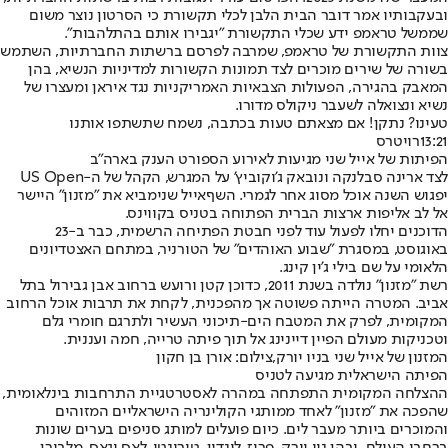
ובעקבותיו אמר דובר הבית הלבן לכלי תקשורת כי הסרטון נוצר משום
שממשל טראמפ ידע שכלי התקשורת "יגבירו אותם בהתלהבות".
צוות התקשורת של טראמפ, שמרבה לפרסם ברשתות החברתיות, השתמש
בשורה של שירים מוכרים לצד תמונות הקשורות למדיניות הנשיא, בהן
המאבק בהגירה, הפעולות הצבאיות האמריקניות נגד איראן ומעצרו של
נשיא ונצואלה לשעבר ניקולס מדורו.
טעינו? נתקן! אם מצאתם טעות בכתבה, נשמח שתשתפו אותנו
13:21
רויטרס
הפיתות של אייל שני מגיעות לאירוע הספורט הענק בארה"ב
לצד ארינה סבלנקה ונובאק ג'וקוביץ' על המגרש, הקהל של ה-US Open
יפגוש השנה אוכל מסוג אחר לגמרי. השף
אייל שני
מביא את "
מזנון
" היישר
אל לב אליפות ארצות הברית הפתוחה בטניס בקווינס.
הדוכנים יחלו לפעול עוד לפני חבטת הפתיחה הרשמית, כבר ב-23
באוגוסט, במסגרת "שבוע האוהדים" של הטורניר, במתחם האצטדיונים
הלאומי על שם בילי ג'ין קינג.
רשת "מזנון" נולדה בשנת 2011, כדוכן קטן ורועש ברחוב אבן גבירול בתל
אביב. המטרה הייתה פשוטה אך מהפכנית, לקחת את תרבות אוכל הרחוב
המקומית, לפרק את המטבח הים-תיכוני העשיר ולתרגם חומרי גלם
וטכניקות מעולם הפיין דיינינג אל תוך פיתה טרייה, חמה ועננית.
המזנון של אייל שני בניו יורק,צילום: אורן בן חקון
הפיתה הישראלית מגיעה לטניס
ההצלחה המקומית התפתחה במהרה לאסטרטגיית התרחבות בינלאומית,
שהפכה את "מזנון" לאחד ממותגי הקולינריה הישראליים המזוהים
והמוכרים ביותר מעבר לים. כיום פועלים למותג סניפים בערים שונות
ברחבי העולם, ובהן ניו יורק, פריז, לונדון, טורונטו, לאס וגאס, מלבורן,