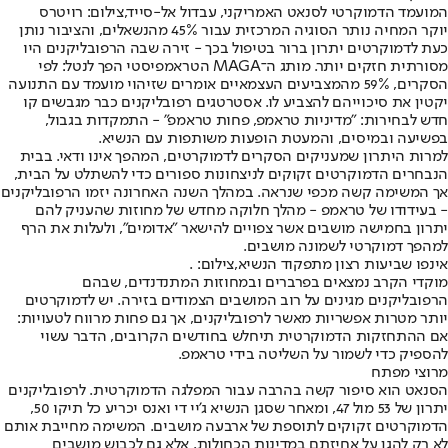
המועמד הדמוקרטי לסנאט האמריקני, עבדול אל-סייד,צילום: רויטרס
יוקר המחיה נותר הסוגיה המרכזית עבור 45% מהנשאלים, והציבור נותן
כעת לדמוקרטים יתרון ברור בטיפול בכך - זירה שבה הרפובליקנים היו
מסורתית חזקים יותר. מותג ה־MAGA הטראמפיסטי הפך לנטל: לפי
הסקרים, 59% מהמצביעים העצמאיים אומרים שזיהוי מועמד עם התנועה
יקטין את סיכוייהם להצביע לו. אסטרטגים רפובליקנים כבר מגבשים קו
חדש לבחירות: "מדיניות טראמפ, פחות טראמפ" - התמקדות בגבול,
בפשיעה ובמיסים, והמעטת הופעות משותפות עם הנשיא.
למרות היתרון שמעניקים הסקרים לדמוקרטים, המהפך אינו ודאי. בבית
הנבחרים הדמוקרטים זקוקים לניצחונות ספורים כדי להשתלט על הבית,
אך המשימה קשה מכפי שנראה. במהלך השנה האחרונה יזמו הרפובליקנים
- בעידודו של טראמפ - מהלך חלוקה מחדש של מחוזות שהעניק להם
יתרון בחמישה מושבים אשר צפויים להישאר "אדומים", ולעלות את הרף
למהפך דמוקרטי לשמונה מושבים.
אינפו שביעות רצון מתפקוד הנשיא,צילום: .
מוקדי הקרב נמצאים בפרברים ובמחוזות המתנדנדים, שבהם
הרפובליקנים מגינים על רוב המושבים הצמודים בזירה. יש לדמוקרטים
יותר מטרות אפשריות מאשר לרפובליקנים, אך גם פחות מרווח לטעויות:
אם ההתחזקות הדמוקרטית תיחלש בחודשים הקרובים, הדבר עשוי
להספיק כדי לשמור על השליטה בידי טראמפ.
מרוצי מפתח
הסנאט הוא סיפור קשה בהרבה עבור המפלגה הדמוקרטית. לרפובליקנים
יתרון של 53 מול 47, ומאחר שסגן הנשיא ג'יי די ואנס יכריע כל תיקו 50,
הדמוקרטים זקוקים לתוספת של ארבעה מושבים. המשימה מחייבת אותם
לא רק להגן על אחיזתם במדינות הכחולות, אלא גם לכבוש מושבים