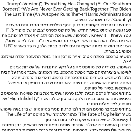
Trump's Version)", "Everything Has Changed (At Our Southern
Border)", "We Are Never Ever Getting Back Together (The Biden
Harris Administration)" ו-"The Last Time (An Autopen Runs The
Country)", לצד שמו של הנשיא.
בחודש יוני פרסם הקמפיין סרטון נוסף בפלטפורמת הסרטונים הקצרים,
שבו נעשה שימוש בשיר החדש של סוויפט מסרט "צעצוע של סיפור 5", "I
Knew It, I Knew You". הסרטון, שנשא את הכיתוב "אף אחד לא אוהב את
המדינה שלנו ואת העם האמריקני יותר מנשיא ארה"ב דונלד ג'יי טראמפ",
הציג את הנשיא באינטראקציות עם ילדים בבית הלבן, רוקד באירוע UFC
ומופיע בעצרת.
הנשיא טראמפ בפתח מטוס "אייר פורסן וואן" בנמל התעופה אנדרוז,צילום:
AFP
השימוש בשיריה של סוויפט מגיע על רקע התנגדות של עשרות אמנים
לשימוש ביצירותיהם מצד ממשל טראמפ. בין האמנים שכבר אסרו על הבית
הלבן להשתמש בשירים נמנות
סברינה קרפנטר
ו
אריאנה גרנדה
. זו לא
הייתה הפעם הראשונה בחודשים האחרונים שבה הקמפיין או הממשל
השתמשו בשיר של סוויפט.
בחודש אפריל פרסם הבית הלבן סרטון שתיעד את צוות משימת ארטמיס 2
בפגישה עם טראמפ בבית הלבן. בסרטון שולב השיר "High Infidelity" של
סוויפט, לצד מילים מתוכו.
בחודש נובמבר פרסם הבית הלבן סרטון נוסף בטיקטוק, שבו נעשה שימוש
בשיר "The Fate of Ophelia" מתוך אלבומה של סוויפט "The Life of a
Showgirl", שיצא בחודש שקדם לפרסום הסרטון.
בסרטון הופיעו דגל ארה"ב, אתרים שונים ותמונות של טראמפ, בהן תמונת
המעצר שלו משנת 2023. הפרסום עורר תגובות רבות ברשתות החברתיות,