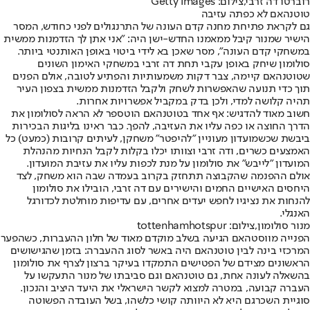
רוברטו דה זרבי,צילום: Getty Images
טוטנהאם לא כפתה עזיבה
גם לקראת פתיחת מחנה קדם העונה של התרנגולים לפני כחודש, המסר
הישיר שמנור קיבל ממאמנו החדש-ישן היה: "אני אתן לך הזדמנות ממשית
במשחקי קדם העונה", מסר שאכן בא לידי ביטוי באופן האותנטי ביותר.
סולומון שיחק באופן עקבי תחת דה זרבי במשחקי האימון השונים
שטוטנהאם קיימה, צבר דקות משמעותיות והפתיע לטובה, אולם הפנים
תוך כדי תנועה שהאפשרות לשחק ולקבל הזדמנות ממשית בצפון העיר
תהיה קלושה למדי, ולכן בדק במקביל אפשרויות אחרות.
חשוב מאוד להדגיש: אף אחד בטוטנהאם הוטספר לא הראה לסולומון את
הדרך החוצה או כפה עליו את העזיבה, להפך. כבר ראינו בליגות הבכירות
ביבשת שכשמועדון מעוניין "להיפטר" משחקן, לעיתים קרובות (כמעט) כל
האמצעים כשרים, ודה זרבי וצוותו יכלו בקלות לקבל הנחיות מהנהלת
המועדון "לייבש" את סולומון על מנת לכפות עליו את עזיבת המועדון.
אולם ההפנמה שהקבוצה תתחזק בקרוב בעמדה שבה הוא משחק, לצד
היחסים האישיים החמים והישירים עם דה זרבי, הובילו את סולומון
להנחות את נציגיו לחפש יעדים אחרים, עם עדיפות מוחלטת לכדורגל
האנגלי.
מנור סולומון,צילום: tottenhamhotspur
הפנייה מווסטהאם הגיעה בשלב מוקדם מאוד של חלון ההעברות, כשהפער
המרכזי בינה לבין טוטנהאם היה באשר לסוג ההעברה: בזמן שהגישושים
הראשונים מצידם של הפטישים התמקדו בעיקר ברצון לצרף את סולומון
בהשאלה לעונה אחת, גם טוטנהאם וגם סביבתו של מנור התעקשו על
העברה קבועה, במטרה למצוא לקשר הישראלי את היעד היציב והנכון.
סוגיית השכר
גם היא לא היוותה קושי כלשהו, בשל העובדה הפשוטה