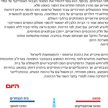
לפי הגורמים. בנוסף, הוא צפוי להסיר את המצור הצבאי האמריקני על נמלי
איראן אם טהרן תפתח מחדש את המצר באופן מלא.
אחד המכשולים המרכזיים עבור ממשל טראמפ הוא הכסף. איראן דורשת
מיליארדי דולרים כפיצויים על נזקי המלחמה, בנוסף להסכם להפשרת
נכסים איראניים המוחזקים ברחבי העולם.
טראמפ אמר כי הבית הלבן לא יאפשר לכספי משלם המסים האמריקני
להגיע לאיראן. עם זאת, לפי הדיווח, הסכם נראה בלתי סביר ללא הפשרה
של חלק מהנכסים האיראניים, ייתכן שבתנאים מסוימים.
טעינו? נתקן! אם מצאתם טעות בכתבה, נשמח שתשתפו אותנו
מערכת היום
דיווח
היום שיכריע את כהונת טראמפ - והמשמעות לישראל
כשלושה חודשים לפני בחירות האמצע בנובמבר התמונה בארה"ב מתכנסת
לתרחיש מפוצל: הדמוקרטים הפכו לפייבוריטים להשתלט על בית
הנבחרים, אך הרפובליקנים עדיין מחזיקים ביתרון דחוק בסנאט. בחירות
האמצע, באופן מסורתי, הן משאל עם על כהונת הנשיא, ובכוחן לייצר
דינמיקה שונה לגמרי בחצי השני של הכהונה.