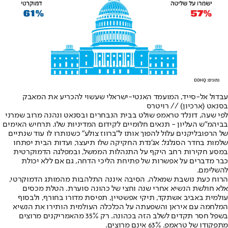
עבדול אל-סייד, המועמד האנטי-ישראלי שעשוי להכריע את המאבק
בסנאט (ארכיון) // רויטרס
לפי שעה, דונלד טראמפ שולט בבית הנבחרים ובסנאט ונהנה מרוב שמרני
בביהמ"ש העליון - תנאים חלומיים לקידום המדיניות שלו. תרחיש האימים
של הרפובליקנים עלול להפוך אותו ל"ברווז צולע" כשנותרו לו עוד שנתיים
שלמות בחדר הסגלגל: אג'נדת החקיקה שלו תיעצר, ועדות הבית יפתחו
במסע חקירות רחב היקף על התנהלות הממשל, ובמפלגה הדמוקרטית
כבר מדברים על אפשרות של פתיחת הליכי הדחה, גם אם ללא יכולת
להשלימם.
הרוח כעת נושבת שמאלה. הסיבה איננה התלהבות מהמותג הדמוקרטי,
אלא חולשת הנשיא אחרי שנה וחצי של כהונה סוערת. הטלת מכסים
עולמית באביב אשתקד, תיקי אפשטיין, תפיסת מדורו בחורף, ולבסוף
המלחמה עם איראן והשפעתה על הכלכלה העולמית הותירו את הנשיא
בשפל חסר תקדים לשלב הזה בכהונה. רק 35% מהאמריקנים מרוצים
מתפקודו של טראמפ. 63% אינם מרוצים.