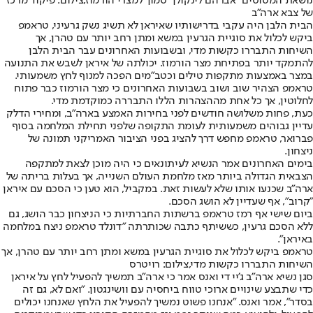
נושאת המטוסים "אברהם לינקולן" סמוך למצרי הורמוז,צילום: פיקוד מרכז
של צבא ארה"ב
הבית הלבן היה עקבי בדרישותיו שאיראן לא תשיג נשק גרעיני, טראמפ
ביקש לכלול את סוגיית הגרעין במשא ומתן רחב יותר עם טהרן, אך
השיחות התבררו כקשות מדי, ובשבועות האחרונים עבר הבית הלבן
להתמקד יותר בפתיחת מצר הורמוז. יכולתה של איראן לשבש את התנועה
במצר באמצעות מתקפות טילים וכטב"מים הפכה למנוף לחץ משמעותי.
טראמפ הצהיר שוב ושוב בשבועות האחרונים כי מצר הורמוז כבר פתוח
לחלוטין, אך כל אחת מההצהרות הללו התבררה כמוקדמת מדי.
כעת, פחות משלושה חודשים לפני בחירות האמצע בארה"ב, ומחירי הדלק
עדיין גבוהים משמעותית לעומת התקופה שלפני תחילת המלחמה בסוף
פברואר, טראמפ מחפש דרך להציג בפני הציבור האמריקני תמונה של
ניצחון.
בימים האחרונים אמר הנשיא לעיתונאים כי היה מוכן לצאת למתקפה
הצבאית הגדולה ביותר מאז מלחמת העולם השנייה, אך בעלות בריתה של
ארה"ב שכנעו אותו שלא לעשות זאת. במקביל, הוא טען כי הסכם עם איראן
"קרוב", אף שעדיין לא הושג הסכם.
ביום שישי אף רמז טראמפ ברשתות החברתיות כי הניצחון כבר הושג, גם
ללא הסכם גרעין, כששיתף כתבה שכותרתה "דונלד טראמפ ניצח במלחמה
באיראן".
טראמפ ביקש לכלול את סוגיית הגרעין במשא ומתן רחב יותר עם טהרן, אך
השיחות התבררו כקשות מדי,צילום: רויטרס
סגן נשיא ארה"ב ג'יי די ואנס אמר כי ארה"ב תמשיך להפעיל לחץ על איראן
כדי שתבצע שינויים ארוכי טווח ביחסיה עם וושינגטון. "ואם לא, גם זה
בסדר", אמר ואנס. "אנחנו פשוט נמשיך להפעיל את הלחץ שאנחנו יכולים