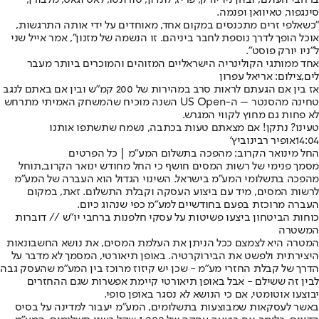
סינגפור, טאיוואן ופנמה.
"כשאלפי זרים מתכנסים במקום אחד, מאוחדים על ידי אותה התרגשות,
אוכל הופך לדרך נוספת לחבר ביניהם. זו הנשמה של מזנון", אמר אייל שני
ל"ניו יורק פוסט".
אחד ממותגי הקולינריה הישראליים המזוהים והמוכרים ביותר מעבר
לים,צילום: אריאל עפרון
אז בין אם הגעתם לראות סרב במהירות של 200 קמ"ש ובין אם באתם לנגב
טחינה מהסנטר – ה-US Open השנה מוכיח שהמשחק האמיתי מתרחש
לא פחות גם מחוץ לקווי המגרש.
טעינו? נתקן! אם מצאתם טעות בכתבה, נשמח שתשתפו אותנו
14:04
אופיר רבינוביץ'
החל מינואר הקרוב: מהפכה בתשלום המע"מ | כל הפרטים
מסמך פנימי של רשות המסים חושף כי החל מחודש ינואר הקרוב,
תוחל
מהפכה בתשלומי המע"מ בישראל
. השינוי הגדול הוא העברה של המע"מ
לרשות המסים, מיד עם ביצוע העסקה וקבלת התשלום. זאת, במקום
העברה מרוכזת בפעם בחודשיים למע"מ כפי שנהוג כיום.
כוחות הביטחון ביצעו פשיטות על עסקי חלפנות ברחבי יו"ש // דוברות
המשטרה
המטרה היא לצמצם ככל הניתן את העלמת המסים, את נושא החשבונאות
היצירתית ולפשט את הבירוקרטיה. באופן תיאורטי, המסמך לא מדבר על
הדרך של קבלת החזרי מע"מ - שכן יש קיזוז מרוכז בין המע"מ שהעסק גבה
לבין זה ששילם - אבל באופן תיאורטי קיימת אפשרות שגם ההחזרים
יבוצעו אוטומטי, אם כי הנושא לא נסגר באופן סופי.
באשר לעסקאות שמבוצעות בתשלומים, המע"מ יעבור למדינה על בסיס