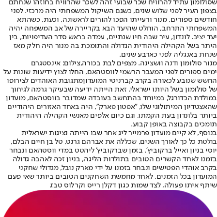
שסולומון עתיד להרוויח שכר שבועי זהה לשכר שהרוויח בחוזהו שנחתם
בצפון העיר לפני שלוש שנים, כשגם השיקול המשפחתי היה מרכזי. לפני
חודשים ספורים, מנור ורעייתו הפכו להורים לראשונה, וכעת, כשהתא
המשפחתי התרחב, הוחלט שהיעד הבא בקריירה של אב המשפחה יהיה
יעד יציב. לונדון, עיר שבה חיו שנתיים, עמדה בראש סדר העדיפויות, בין
היתר בשל הקהילה היהודית הגדולה והתומכת בה מנור היה חלק מאז
שנחת באנגליה לפני כארבע שנים.
מנור סולומון ודנה וושצינה. מצפים לבת בכורה,צילום: אינסטגרם
ימים ספורים לפני המעבר הרשמי לווסטהאם, החלו לצוץ ידיעות שונות על
החשש שנובע לכאורה בקרב קברניטי המועדון
מתגובת האוהדים לצירופו
של סולומון בשל היותו ישראלי
. זאת הייתה ידיעה שבעיקר גרמה לגיחוך
במולדת הכדורגל, במיוחד בהתחשב בעובדה שמדובר בווסטהאם, מועדון
שהאצטדיון המיתולוגי שלו, "אפטון פארק", היה באחד האזורים היהודיים
ביותר בלונדון בעת הקמתו, וגם כיום אלפים מאנשי הקהילה היהודית
תומכים בקבוצה באופן קבוע.
בנוסף, לא קיים מועדון פרמייר ליג אחר שבו הייתה נציגות ישראלית
בולטת כל כך לאורך השנים, שכללה את אברהם גרנט, טל בן חיים הבלם,
יוסי בניון ואייל ברקוביץ'. בזמן שברקוביץ' ליהטט במדי ווסטהאם ונבחר
בזמנו לאחד הקשרים הטובים בתולדות הליגה, בניון זכה לאהבה גדולה
בקרב אוהדי הפטישים ונבחר בזמנו על ידי מארק נובל, מגדולי שחקני
המועדון בכל הזמנים, לאחד מחמשת השחקנים הטובים ביותר שאי פעם
שיתף איתו פעולה, לצד שמות כגון דקלן רייס וקרלוס טבז.