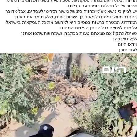
הדיווח. כלומר, אם בוצעה עסקה של 1,000 שקל בשני תשלומים, המע"מ
יעבור על כל תשלום בנפרד עם קבלתו.
יש לציין כי נושא מע"מ מהווה סוג של גישור תזרימי לעסקים, אבל מדובר
בהסדר מיושן ומסורבל מאוד בן עשרות שנים, שלא תואם את העידן
המודרני. המטרה ברשות במסים היא למחשב את כל העסקאות בישראל,
על מנת לצמצם ככל הניתן העלמת המסים.
טעינו? נתקן! אם מצאתם טעות בכתבה, נשמח שתשתפו אותנו
12:33
ניצן כהן
וידאו היום
לעוד תוכן