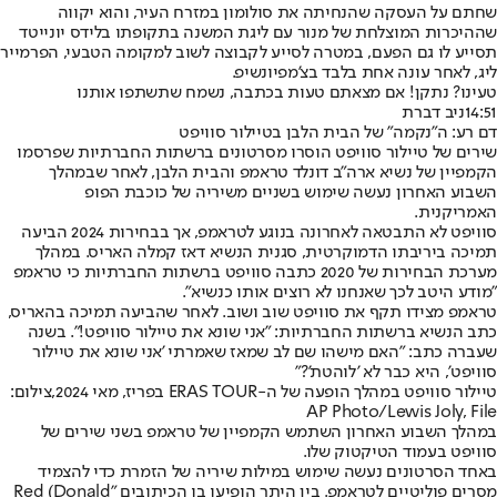
שחתם על העסקה שהנחיתה את סולומון במזרח העיר, והוא יקווה
שההיכרות המוצלחת של מנור עם ליגת המשנה בתקופתו בלידס יונייטד
תסייע לו גם הפעם, במטרה לסייע לקבוצה לשוב למקומה הטבעי, הפרמייר
ליג, לאחר עונה אחת בלבד בצ'מפיונשיפ.
טעינו? נתקן! אם מצאתם טעות בכתבה, נשמח שתשתפו אותנו
14:51
ניב דברת
דם רע: ה"נקמה" של הבית הלבן בטיילור סוויפט
שירים של טיילור סוויפט הוסרו מסרטונים ברשתות החברתיות שפרסמו
הקמפיין של נשיא ארה"ב דונלד טראמפ והבית הלבן, לאחר שבמהלך
השבוע האחרון נעשה שימוש בשניים משיריה של כוכבת הפופ
האמריקנית.
סוויפט לא התבטאה לאחרונה בנוגע לטראמפ, אך בבחירות 2024 הביעה
תמיכה ביריבתו הדמוקרטית, סגנית הנשיא דאז קמלה האריס. במהלך
מערכת הבחירות של 2020 כתבה סוויפט ברשתות החברתיות כי טראמפ
"מודע היטב לכך שאנחנו לא רוצים אותו כנשיא".
טראמפ מצידו תקף את סוויפט שוב ושוב. לאחר שהביעה תמיכה בהאריס,
כתב הנשיא ברשתות החברתיות: "אני שונא את טיילור סוויפט!". בשנה
שעברה כתב: "האם מישהו שם לב שמאז שאמרתי 'אני שונא את טיילור
סוויפט', היא כבר לא 'לוהטת'?"
טיילור סוויפט במהלך הופעה של ה-ERAS TOUR בפריז, מאי 2024,צילום:
AP Photo/Lewis Joly, File
במהלך השבוע האחרון השתמש הקמפיין של טראמפ בשני שירים של
סוויפט בעמוד הטיקטוק שלו.
באחד הסרטונים נעשה שימוש במילות שיריה של הזמרת כדי להצמיד
מסרים פוליטיים לטראמפ. בין היתר הופיעו בו הכיתובים "Red (Donald