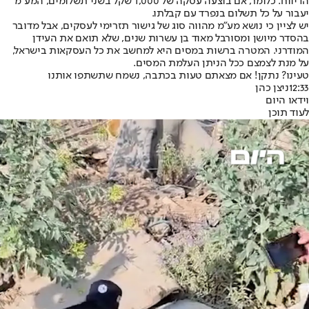
הדיווח. כלומר, אם בוצעה עסקה של 1,000 שקל בשני תשלומים, המע"מ
יעבור על כל תשלום בנפרד עם קבלתו.
יש לציין כי נושא מע"מ מהווה סוג של גישור תזרימי לעסקים, אבל מדובר
בהסדר מיושן ומסורבל מאוד בן עשרות שנים, שלא תואם את העידן
המודרני. המטרה ברשות במסים היא למחשב את כל העסקאות בישראל,
על מנת לצמצם ככל הניתן העלמת המסים.
טעינו? נתקן! אם מצאתם טעות בכתבה, נשמח שתשתפו אותנו
12:33
ניצן כהן
וידאו היום
לעוד תוכן