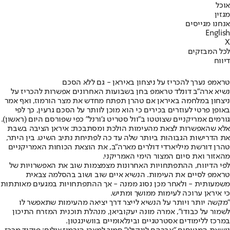
אוכל
מגזין
אנחנו מגייסים
English
X
לכל המבזקים
דיווח
טראמפ נערך להכריז על ניצחון באיראן - גם ללא הסכם
נשיא ארה"ב דונלד טראמפ בחן בשבועות האחרונים אפשרות להכריז על
ניצחון במלחמה באיראן אם טהרן תפתח מחדש את מצר הורמוז, ואף אמר
באופן פרטי לעוזרים בכירים כי הוא מוכן לוותר על הסכם גרעין, כך לפי
גורמים אמריקניים שצוטטו ב"וול סטריט ג'ורנל" כפי שפורסם היום (ראשון).
אלא שהאפשרות לצאת מהעימות הולכת ומסתבכת: איראן הציבה בשבת
את הדרישות הגבוהות ביותר שלה עד כה לפתיחת נתיב השיט. בין היתר,
טהרן דורשת מיליארדי דולרים מארה"ב, את הוצאת הכוחות האמריקניים
מהאזור ואת סיום המצור הימי האמריקני.
לפי הדיווח, ההתפתחויות האחרונות מצמצמות שוב את האפשרויות של
טראמפ לסיים את העימות. הנשיא איים שוב ושוב בהסלמה צבאית
משמעותית - ולאחר מכן נסוג ממנה - אך ההתפתחויות במגעים מאותתות
כי איראן ערוכה לעימות ממושך ומתיש.
"מקשה יותר ויותר על הנשיא לייצר דרך יציאה מהעימות שתאפשר לו
לשמור על כבודו", אמרה מונה יעקוביאן, מנהלת תוכנית המזרח התיכון
במרכז ללימודים אסטרטגיים ובינלאומיים בוושינגטון.