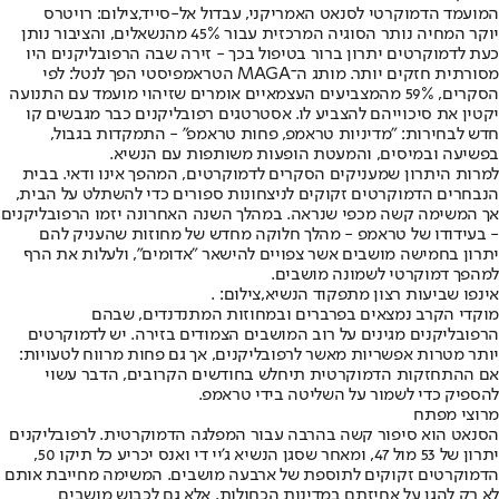
המועמד הדמוקרטי לסנאט האמריקני, עבדול אל-סייד,צילום: רויטרס
יוקר המחיה נותר הסוגיה המרכזית עבור 45% מהנשאלים, והציבור נותן
כעת לדמוקרטים יתרון ברור בטיפול בכך - זירה שבה הרפובליקנים היו
מסורתית חזקים יותר. מותג ה־MAGA הטראמפיסטי הפך לנטל: לפי
הסקרים, 59% מהמצביעים העצמאיים אומרים שזיהוי מועמד עם התנועה
יקטין את סיכוייהם להצביע לו. אסטרטגים רפובליקנים כבר מגבשים קו
חדש לבחירות: "מדיניות טראמפ, פחות טראמפ" - התמקדות בגבול,
בפשיעה ובמיסים, והמעטת הופעות משותפות עם הנשיא.
למרות היתרון שמעניקים הסקרים לדמוקרטים, המהפך אינו ודאי. בבית
הנבחרים הדמוקרטים זקוקים לניצחונות ספורים כדי להשתלט על הבית,
אך המשימה קשה מכפי שנראה. במהלך השנה האחרונה יזמו הרפובליקנים
- בעידודו של טראמפ - מהלך חלוקה מחדש של מחוזות שהעניק להם
יתרון בחמישה מושבים אשר צפויים להישאר "אדומים", ולעלות את הרף
למהפך דמוקרטי לשמונה מושבים.
אינפו שביעות רצון מתפקוד הנשיא,צילום: .
מוקדי הקרב נמצאים בפרברים ובמחוזות המתנדנדים, שבהם
הרפובליקנים מגינים על רוב המושבים הצמודים בזירה. יש לדמוקרטים
יותר מטרות אפשריות מאשר לרפובליקנים, אך גם פחות מרווח לטעויות:
אם ההתחזקות הדמוקרטית תיחלש בחודשים הקרובים, הדבר עשוי
להספיק כדי לשמור על השליטה בידי טראמפ.
מרוצי מפתח
הסנאט הוא סיפור קשה בהרבה עבור המפלגה הדמוקרטית. לרפובליקנים
יתרון של 53 מול 47, ומאחר שסגן הנשיא ג'יי די ואנס יכריע כל תיקו 50,
הדמוקרטים זקוקים לתוספת של ארבעה מושבים. המשימה מחייבת אותם
לא רק להגן על אחיזתם במדינות הכחולות, אלא גם לכבוש מושבים