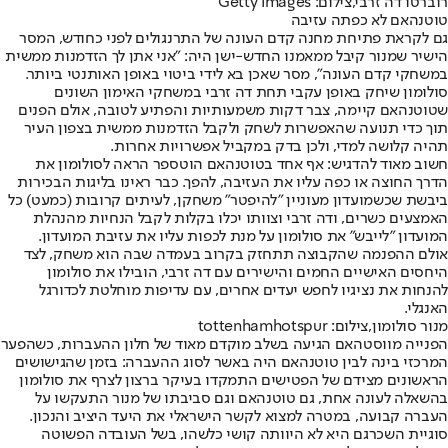
רוברטו דה זרבי,צילום: Getty Images
טוטנהאם לא כפתה עזיבה
גם לקראת פתיחת מחנה קדם העונה של התרנגולים לפני כחודש, המסר
הישיר שמנור קיבל ממאמנו החדש-ישן היה: "אני אתן לך הזדמנות ממשית
במשחקי קדם העונה", מסר שאכן בא לידי ביטוי באופן האותנטי ביותר.
סולומון שיחק באופן עקבי תחת דה זרבי במשחקי האימון השונים
שטוטנהאם קיימה, צבר דקות משמעותיות והפתיע לטובה, אולם הפנים
תוך כדי תנועה שהאפשרות לשחק ולקבל הזדמנות ממשית בצפון העיר
תהיה קלושה למדי, ולכן בדק במקביל אפשרויות אחרות.
חשוב מאוד להדגיש: אף אחד בטוטנהאם הוטספר הראה לסולומון את
הדרך החוצה או כפה עליו את העזיבה, להפך. כבר ראינו בליגות הבכירות
ביבשת שכשמועדון מעוניין "להיפטר" משחקן, לעיתים קרובות (כמעט) כל
האמצעים כשרים, ודה זרבי וצוותו יכלו בקלות לקבל הנחיות מהנהלת
המועדון "לייבש" את סולומון על מנת לכפות עליו את עזיבת המועדון.
אולם ההפנמה שהקבוצה תתחזק בקרוב בעמדה שבה הוא משחק, לצד
היחסים האישיים החמים והישירים עם דה זרבי, הובילו את סולומון
להנחות את נציגיו לחפש יעדים אחרים, עם עדיפות מוחלטת לכדורגל
האנגלי.
מנור סולומון,צילום: tottenhamhotspur
הפנייה מווסטהאם הגיעה בשלב מוקדם מאוד של חלון ההעברות, כשהפער
המרכזי בינה לבין טוטנהאם היה באשר לסוג ההעברה: בזמן שהגישושים
הראשונים מצידם של הפטישים התמקדו בעיקר ברצון לצרף את סולומון
בהשאלה לעונה אחת, גם טוטנהאם וגם סביבתו של מנור התעקשו על
העברה קבועה, במטרה למצוא לקשר הישראלי את היעד היציב והנכון.
סוגיית השכר
גם היא לא היוותה קושי כלשהו, בשל העובדה הפשוטה