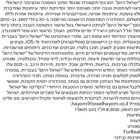
"ישראל היום" הוא גוף תקשורת שנוסד מתוך האמונה שהציבור הישראלי
ראוי לעיתונות טובה יותר, מאוזנת יותר ומדויקת יותר. עיתונות שמדברת
ולא צועקת. עיתונות אמינה, אובייקטיבית ועניינית. עיתונות אחרת וללא
תשלום. המהדורה המודפסת הראשונה פורסמה ב-30 ביולי 2007, וב-2010
הפך "ישראל היום" לעיתון הישראלי בעל שיעור החשיפה הגבוה ביותר בימי
חול. מו"ל העיתון היא ד"ר מרים אדלסון. העורך הראשי הוא עמר לחמנוביץ,
והעורך המייסד הוא עמוס רגב. אתרי האינטרנט של "ישראל היום" בעברית
ובאנגלית, כמו כן היישומונים (אפליקציות) לאנדרואיד ול-iOS, מציגים
חדשות מסביב לשעון, תוכן בלעדי, מבזקים ועדכונים, ניתוחים ופרשנויות,
וידיאו, פודקאסטים ושידורים חיים. פלטפורמות הדיגיטל של "ישראל היום"
כוללות ערוצי חדשות ודעות, תרבות ובידור, לייף סטייל, טכנולוגיה, ספורט,
כלכלה וצרכנות, בריאות, חיילים, אוכל, יהדות, תיירות ורכב. ב-2021 עלו
לאוויר האתר החדש והיישומון החדש של "ישראל היום" בעברית, במטרה
לספק לגולשים חוויה מהירה, עדכנית, בטוחה ונוחה. תכני המהדורה
המודפסת של העיתון זמינים גם באתר, במהדורה יומית מקוונת, ואפשר
לקבל אותם גם בניוזלטר. מועדון ההטבות הייחודי "הקליקה של ישראל
היום" מציע לגולשי האתר הנחות ומבצעים על מוצרים ושירותים. ישראל
היום פתוח להערות, לביקורת ולהצעות לשיפור מקהל הקוראים. פנו אלינו
במייל hayom@israelhayom.co.il.
יום ראשון, 9.8.2026
כ"ו באב תשפ"ו
חדשות
דעות
ספורט
ForReal
תרבות ובידור