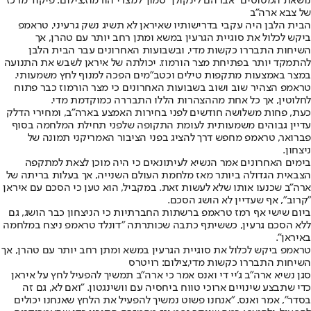
נושאת המטוסים "אברהם לינקולן" סמוך למצרי הורמוז,צילום: פיקוד מרכז
של צבא ארה"ב
הבית הלבן היה עקבי בדרישותיו שאיראן לא תשיג נשק גרעיני, טראמפ
ביקש לכלול את סוגיית הגרעין במשא ומתן רחב יותר עם טהרן, אך
השיחות התבררו כקשות מדי, ובשבועות האחרונים עבר הבית הלבן
להתמקד יותר בפתיחת מצר הורמוז. יכולתה של איראן לשבש את התנועה
במצר באמצעות מתקפות טילים וכטב"מים הפכה למנוף לחץ משמעותי.
טראמפ הצהיר שוב ושוב בשבועות האחרונים כי מצר הורמוז כבר פתוח
לחלוטין, אך כל אחת מההצהרות הללו התבררה כמוקדמת מדי.
כעת, פחות משלושה חודשים לפני בחירות האמצע בארה"ב, ומחירי הדלק
עדיין גבוהים משמעותית לעומת התקופה שלפני תחילת המלחמה בסוף
פברואר, טראמפ מחפש דרך להציג בפני הציבור האמריקני תמונה של
ניצחון.
בימים האחרונים אמר הנשיא לעיתונאים כי היה מוכן לצאת למתקפה
הצבאית הגדולה ביותר מאז מלחמת העולם השנייה, אך בעלות בריתה של
ארה"ב שכנעו אותו שלא לעשות זאת. במקביל, הוא טען כי הסכם עם איראן
"קרוב", אף שעדיין לא הושג הסכם.
ביום שישי אף רמז טראמפ ברשתות החברתיות כי הניצחון כבר הושג, גם
ללא הסכם גרעין, כששיתף כתבה שכותרתה "דונלד טראמפ ניצח במלחמה
באיראן".
טראמפ ביקש לכלול את סוגיית הגרעין במשא ומתן רחב יותר עם טהרן, אך
השיחות התבררו כקשות מדי,צילום: רויטרס
סגן נשיא ארה"ב ג'יי די ואנס אמר כי ארה"ב תמשיך להפעיל לחץ על איראן
כדי שתבצע שינויים ארוכי טווח ביחסיה עם וושינגטון. "ואם לא, גם זה
בסדר", אמר ואנס. "אנחנו פשוט נמשיך להפעיל את הלחץ שאנחנו יכולים