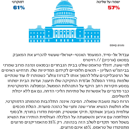
עבדול אל-סייד, המועמד האנטי-ישראלי שעשוי להכריע את המאבק
בסנאט (ארכיון) // רויטרס
לפי שעה, דונלד טראמפ שולט בבית הנבחרים ובסנאט ונהנה מרוב שמרני
בביהמ"ש העליון - תנאים חלומיים לקידום המדיניות שלו. תרחיש האימים
של הרפובליקנים עלול להפוך אותו ל"ברווז צולע" כשנותרו לו עוד שנתיים
שלמות בחדר הסגלגל: אג'נדת החקיקה שלו תיעצר, ועדות הבית יפתחו
במסע חקירות רחב היקף על התנהלות הממשל, ובמפלגה הדמוקרטית
כבר מדברים על אפשרות של פתיחת הליכי הדחה, גם אם ללא יכולת
להשלימם.
הרוח כעת נושבת שמאלה. הסיבה איננה התלהבות מהמותג הדמוקרטי,
אלא חולשת הנשיא אחרי שנה וחצי של כהונה סוערת. הטלת מכסים
עולמית באביב אשתקד, תיקי אפשטיין, תפיסת מדורו בחורף, ולבסוף
המלחמה עם איראן והשפעתה על הכלכלה העולמית הותירו את הנשיא
בשפל חסר תקדים לשלב הזה בכהונה. רק 35% מהאמריקנים מרוצים
מתפקודו של טראמפ. 63% אינם מרוצים.