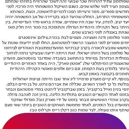
שסולומון עתיד להרוויח שכר שבועי זהה לשכר שהרוויח בחוזהו שנחתם
בצפון העיר לפני שלוש שנים, כשגם השיקול המשפחתי היה מרכזי. לפני
חודשים ספורים, מנור ורעייתו הפכו להורים לראשונה, וכעת, כשהתא
המשפחתי התרחב, הוחלט שהיעד הבא בקריירה של אב המשפחה יהיה
יעד יציב. לונדון, עיר שבה חיו שנתיים, עמדה בראש סדר העדיפויות, בין
היתר בשל הקהילה היהודית הגדולה והתומכת בה מנור היה חלק מאז
שנחת באנגליה לפני כארבע שנים.
מנור סולומון ודנה וושצינה. מצפים לבת בכורה,צילום: אינסטגרם
ימים ספורים לפני המעבר הרשמי לווסטהאם, החלו לצוץ ידיעות שונות על
החשש שנובע לכאורה בקרב קברניטי המועדון
מתגובת האוהדים לצירופו
של סולומון בשל היותו ישראלי
. זאת הייתה ידיעה שבעיקר גרמה לגיחוך
במולדת הכדורגל, במיוחד בהתחשב בעובדה שמדובר בווסטהאם, מועדון
שהאצטדיון המיתולוגי שלו, "אפטון פארק", היה באחד האזורים היהודיים
ביותר בלונדון בעת הקמתו, וגם כיום אלפים מאנשי הקהילה היהודית
תומכים בקבוצה באופן קבוע.
בנוסף, לא קיים מועדון פרמייר ליג אחר שבו הייתה נציגות ישראלית
בולטת כל כך לאורך השנים, שכללה את אברהם גרנט, טל בן חיים הבלם,
יוסי בניון ואייל ברקוביץ'. בזמן שברקוביץ' ליהטט במדי ווסטהאם ונבחר
בזמנו לאחד הקשרים הטובים בתולדות הליגה, בניון זכה לאהבה גדולה
בקרב אוהדי הפטישים ונבחר בזמנו על ידי מארק נובל, מגדולי שחקני
המועדון בכל הזמנים, לאחד מחמשת השחקנים הטובים ביותר שאי פעם
שיתף איתו פעולה, לצד שמות כגון דקלן רייס וקרלוס טבז.