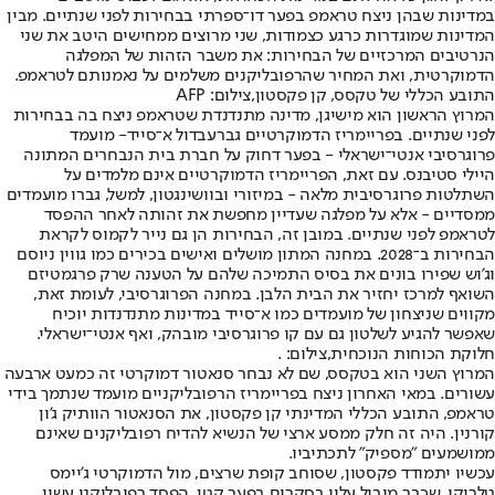
במדינות שבהן ניצח טראמפ בפער דו־ספרתי בבחירות לפני שנתיים. מבין
המדינות שמוגדרות כרגע כצמודות, שני מרוצים ממחישים היטב את שני
הנרטיבים המרכזיים של הבחירות: את משבר הזהות של המפלגה
הדמוקרטית, ואת המחיר שהרפובליקנים משלמים על נאמנותם לטראמפ.
התובע הכללי של טקסס, קן פקסטון,צילום: AFP
המרוץ הראשון הוא מישיגן, מדינה מתנדנדת שטראמפ ניצח בה בבחירות
לפני שנתיים. בפריימריז הדמוקרטיים גבר
עבדול א־סייד
- מועמד
פרוגרסיבי אנטי־ישראלי - בפער דחוק על חברת בית הנבחרים המתונה
היילי סטיבנס. עם זאת, הפריימריז הדמוקרטיים אינם מלמדים על
השתלטות פרוגרסיבית מלאה - במיזורי ובוושינגטון, למשל, גברו מועמדים
ממסדיים - אלא על מפלגה שעדיין מחפשת את זהותה לאחר ההפסד
לטראמפ לפני שנתיים. במובן זה, הבחירות הן גם נייר לקמוס לקראת
הבחירות ב־2028. במחנה המתון מושלים ואישים בכירים כמו גווין ניוסם
וג'וש שפירו בונים את בסיס התמיכה שלהם על הטענה שרק פרגמטיזם
השואף למרכז יחזיר את הבית הלבן. במחנה הפרוגרסיבי, לעומת זאת,
מקווים שניצחון של מועמדים כמו א־סייד במדינות מתנדנדות יוכיח
שאפשר להגיע לשלטון גם עם קו פרוגרסיבי מובהק, ואף אנטי־ישראלי.
חלוקת הכוחות הנוכחית,צילום: .
המרוץ השני הוא בטקסס, שם לא נבחר סנאטור דמוקרטי זה כמעט ארבעה
עשורים. במאי האחרון ניצח בפריימריז הרפובליקניים מועמד שנתמך בידי
טראמפ, התובע הכללי המדינתי קן פקסטון, את הסנאטור הוותיק ג'ון
קורנין. היה זה חלק ממסע ארצי של הנשיא להדיח רפובליקנים שאינם
ממושמעים "מספיק" לתכתיביו.
עכשיו יתמודד פקסטון, שסוחב קופת שרצים, מול הדמוקרטי ג'יימס
טלריקו, שכבר מוביל עליו בסקרים בפער קטן. הפסד רפובליקני עשוי