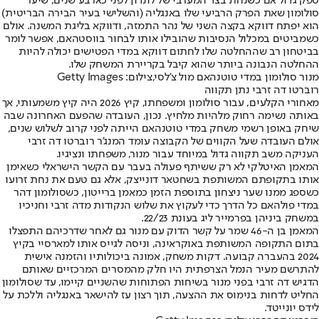
ספק גדול אם כשנחת בצד המערבי של לונדון לפני כארבע שנים, שיער
סולומון שאת הפרק הרביעי שלו באנגליה (והשלישי בעיר הבירה הבריטית)
הוא יפתח דווקא בקצה השני של נהר התמזה, ודווקא בליגת המשנה. אולם
כשמביטים במכלול הנסיבות שהובילו אותו לבחור בווסטהאם, אפשר לומר
בביטחון רב שההחלטה שלו לחתום דווקא במדי הפטישים יכולה להיות
ההחלטה הנבונה ביותר שהוא קיבל בקריירת המשחק שלו.
מנור סולומון במדי טוטנהאם מול צ'לסי,צילום: Getty Images
רוברטו דה זרבי נתן תקווה
מאחורי הקלעים, עבור סולומון ומשפחתו, קיץ 2026 היה קיץ משמעותי, אך
באותה נשימה רחוק מלהיות מלחיץ. נכון, העובדה שהפעם האחרונה שבה
שיחק באופן רשמי משחק במדי טוטנהאם הייתה לפני קרוב לשלוש שנים,
אולם העובדה שעל הקווים של הקבוצה עומד המנג'ר רוברטו דה זרבי
העניקה משב תקווה גדול במיוחד עבור מנור, משפחתו ונציגיו.
המאמן האיטלקי לא רק ששיתף פעולה בעבר עם הקשר הישראלי כשאימן
אותו בתקופתם המשותפת בשחטאר דונייצק, אלא גם טעם את נחת זרועו
כשספג ממנו שער ניצחון בתוספת הזמן כמאמן ברייטון, כשסולומון דהר
במדי פולהאם כל הדרך כדי לעקוץ את שלוש הנקודות מדה זרבי וחניכיו
במשחק ביניהן בפרמייר ליג בעונת 22/23.
המאמן בן ה-46 שמר על קשר הדוק עם מנור גם לאחר שדרכיהם התפצלו
בתום התקופה המשותפת באוקראינה, וניסה לגייס אותו למארסיי בקיץ
2024 בהעברה קבועה. דקות משחק, אמונה ביכולותיו והזמנה אישית
להתרשם מעיר הנמל הצרפתית היו חלק מהמסרים המרכזיים שאותם
הדגיש דה זרבי בפני מנור בשיחות הפתוחות שהשניים קיימו, עד שסולומון
החליט לדחות בנימוס את ההצעה, תוך רצון עז להישאר באנגליה וללכת על
לידס יונייטד.