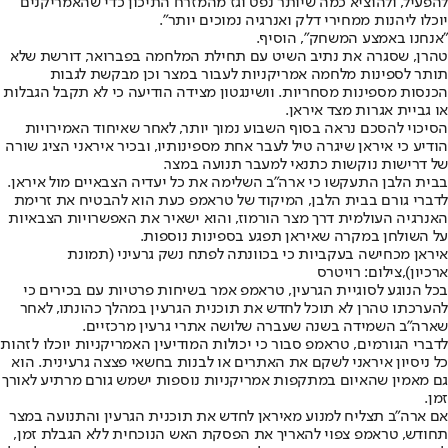
להפעיל, ולהוציא כמה שיותר נפט וגז מהמזרח התיכון כדי שהאמריקנים
יוכלו ליהנות ממחירי דלק ואנרגיה נמוכים יותר".
"אנחנו באמצע המשחק", הוסיף.
טהרן, שסגרה את נתיב השיט עם תחילת המלחמה בפברואר, דורשת שלא
תותר לספינות מלחמה אמריקניות לעבור במצר וכן מבקשת לגבות
הכנסות מספינות מסחריות. וושינגטון מצידה הודיעה כי לא תקבל הגבלות
או גביית אגרות מצד איראן.
הסיכוי להסכם נראה בסוף השבוע נמוך יותר, לאחר שאיחוד האמירויות
הודיע כי איראן שיגרה טיל לעבר אחת מספינותיו, ובכיר איראני הציג שורה
של דרישות נוקשות כתנאי למעבר תנועה במצר.
בבית הלבן התעקשו כי ארה"ב השלימה את כל יעדיה הצבאיים מול איראן.
לדברי גורם בבית הלבן, המיקוד של טראמפ כעת הוא להבטיח את זרימת
האנרגיה העולמית דרך מצר הורמוז, והוא ישאיר את האפשרויות הצבאיות
על השולחן במקרה שאיראן תפגע בספינות נוספות.
איראן מכחישה בעקביות כי בכוונתה לפתח נשק גרעיני (תמונת
ארכיון),צילום: רויטרס
בכל הנוגע לסוגיית הגרעין, טראמפ אמר בשיחות פרטיות עם בכירים כי
להערכתו טהרן לא תוכל לחדש את תוכנית הגרעין במהלך כהונתו, לאחר
שארה"ב השמידה בשנה שעברה שלושה אתרי גרעין מרכזיים.
לדברי הגורמים, טראמפ סבור כי יכולות המודיעין האמריקניות יוכלו לזהות
כל ניסיון איראני לשקם את האתרים או לבנות בחשאי פצצה גרעינית. הוא
גם מאמין שהאיום במתקפות אמריקניות נוספות ישמש גורם מרתיע לאורך
זמן.
אם ארה"ב תצליח למנוע מאיראן לחדש את תוכנית הגרעין והתנועה במצר
תחודש, טראמפ צפוי להאריך את הפסקת האש הנוכחית ללא הגבלת זמן,