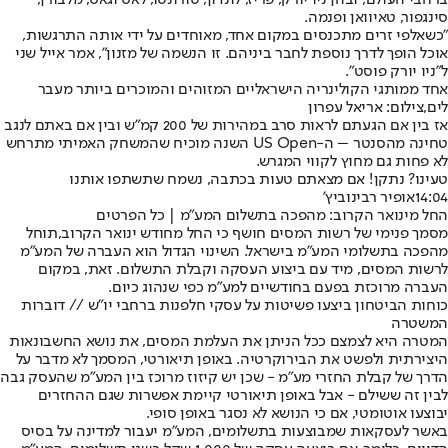
סינגפור, טאיוואן ופנמה.
"כשאלפי זרים מתכנסים במקום אחד, מאוחדים על ידי אותה התרגשות,
אוכל הופך לדרך נוספת לחבר ביניהם. זו הנשמה של מזנון", אמר אייל שני
ל"ניו יורק פוסט".
אחד ממותגי הקולינריה הישראליים המזוהים והמוכרים ביותר מעבר
לים,צילום: אריאל עפרון
אז בין אם הגעתם לראות סרב במהירות של 200 קמ"ש ובין אם באתם לנגב
טחינה מהסנטר – ה-US Open השנה מוכיח שהמשחק האמיתי מתרחש
לא פחות גם מחוץ לקווי המגרש.
טעינו? נתקן! אם מצאתם טעות בכתבה, נשמח שתשתפו אותנו
14:04
אופיר רבינוביץ'
החל מינואר הקרוב: מהפכה בתשלום המע"מ | כל הפרטים
מסמך פנימי של רשות המסים חושף כי החל מחודש ינואר הקרוב,
תוחל
מהפכה בתשלומי המע"מ בישראל
. השינוי הגדול הוא העברה של המע"מ
לרשות המסים, מיד עם ביצוע העסקה וקבלת התשלום. זאת, במקום
העברה מרוכזת בפעם בחודשיים למע"מ כפי שנהוג כיום.
כוחות הביטחון ביצעו פשיטות על עסקי חלפנות ברחבי יו"ש // דוברות
המשטרה
המטרה היא לצמצם ככל הניתן את העלמת המסים, את נושא החשבונאות
היצירתית ולפשט את הבירוקרטיה. באופן תיאורטי, המסמך לא מדבר על
הדרך של קבלת החזרי מע"מ - שכן יש קיזוז מרוכז בין המע"מ שהעסק גבה
לבין זה ששילם - אבל באופן תיאורטי קיימת אפשרות שגם ההחזרים
יבוצעו אוטומטי, אם כי הנושא לא נסגר באופן סופי.
באשר לעסקאות שמבוצעות בתשלומים, המע"מ יעבור למדינה על בסיס