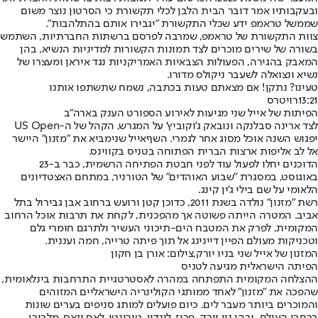
ובעקבותיו אמר דובר הבית הלבן לכלי תקשורת כי הסרטון נוצר משום
שממשל טראמפ ידע שכלי התקשורת "יגבירו אותם בהתלהבות".
צוות התקשורת של טראמפ, שמרבה לפרסם ברשתות החברתיות, השתמש
בשורה של שירים מוכרים לצד תמונות הקשורות למדיניות הנשיא, בהן
המאבק בהגירה, הפעולות הצבאיות האמריקניות נגד איראן ומעצרו של
נשיא ונצואלה לשעבר ניקולס מדורו.
טעינו? נתקן! אם מצאתם טעות בכתבה, נשמח שתשתפו אותנו
13:21
רויטרס
הפיתות של אייל שני מגיעות לאירוע הספורט הענק בארה"ב
לצד ארינה סבלנקה ונובאק ג'וקוביץ' על המגרש, הקהל של ה-US Open
יפגוש השנה אוכל מסוג אחר לגמרי. השף
אייל שני
מביא את "
מזנון
" היישר
אל לב אליפות ארצות הברית הפתוחה בטניס בקווינס.
הדוכנים יחלו לפעול עוד לפני חבטת הפתיחה הרשמית, כבר ב-23
באוגוסט, במסגרת "שבוע האוהדים" של הטורניר, במתחם האצטדיונים
הלאומי על שם בילי ג'ין קינג.
רשת "מזנון" נולדה בשנת 2011, כדוכן קטן ורועש ברחוב אבן גבירול בתל
אביב. המטרה הייתה פשוטה אך מהפכנית, לקחת את תרבות אוכל הרחוב
המקומית, לפרק את המטבח הים-תיכוני העשיר ולתרגם חומרי גלם
וטכניקות מעולם הפיין דיינינג אל תוך פיתה טרייה, חמה ועננית.
המזנון של אייל שני בניו יורק,צילום: אורן בן חקון
הפיתה הישראלית מגיעה לטניס
ההצלחה המקומית התפתחה במהרה לאסטרטגיית התרחבות בינלאומית,
שהפכה את "מזנון" לאחד ממותגי הקולינריה הישראליים המזוהים
והמוכרים ביותר מעבר לים. כיום פועלים למותג סניפים בערים שונות
ברחבי העולם, ובהן ניו יורק, פריז, לונדון, טורונטו, לאס וגאס, מלבורן,