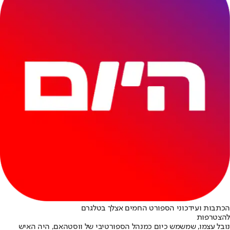
הכתבות ועידכוני הספורט החמים אצלך בטלגרם
להצטרפות
נובל עצמו, שמשמש כיום כמנהל הספורטיבי של ווסטהאם, היה האיש