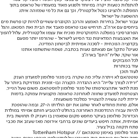
להתגלות כטעות יקרה במיוחד ולפגוע מאוד במעמדו של טראמפ בתוך
המפלגה ולהציגו כנטל אלקטורלי, וכך גם את כל מי שמזוהה איתו.
ההשפעה על ישראל
עבור ישראל, בחירות האמצע והרכב הקונגרס עשויים להיות קו פרשת מים
ביחסים עם ארה"ב. תרחיש שבו טראמפ מאבד את הבית ואת הסנאט, והגל
הפרוגרסיבי במפלגה הדמוקרטית מוכיח את עצמו אלקטורלית, עלול להפוך
את האצבעות המדאיגות נגד הסיוע לישראל - שהורמו יותר מפעם
בקדנציה הנוכחית - לסכנה אמיתית לביטחון המדינה.
טעינו? נתקן! אם מצאתם טעות בכתבה, נשמח שתשתפו אותנו
אור שקד, שליח "היום" בארה"ב
לכל המבזקים
עוד בכותרות
לעוד תוכן
טוטנהאם לא ויתרה עליו: מה שקרה בין מנור סולומון למועדון הענק
"ירידה לצורך עלייה" היא ההגדרה הקצרה ובו-זמנית המדויקת ביותר על
מנת לתאר את
הצטרפותו של מנור סולומון לווסטהאם
. משום שעל הנייר,
הצטרפות למועדון שחווה לאחרונה טראומה מקצועית עמוקה בדמות
ירידת ליגה עשויה להצטייר כמלכוד משמעותי.
אולם, פחות מחודש לאחר שחגג את יום הולדתו ה-27, ובמה שהופכת
להיות עבורו ההזדמנות האחרונה בהחלט להטביע חותם אמיתי במולדת
הכדורגל, סולומון בעיקר מחפש מקום שמאמין בו ויעניק לו תחושת בית
אמיתית, אותה חיפש ביעדים שונים ברחבי אירופה מאז שעזב את מכבי
פתח תקווה בגיל צעיר.
מנור סולומון באימון טוטנהאם // Tottenham Hotspur