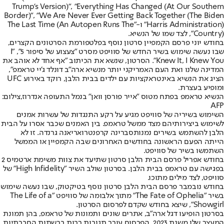
Trump's Version)", "Everything Has Changed (At Our Southern
Border)", "We Are Never Ever Getting Back Together (The Biden
Harris Administration)" ו-"The Last Time (An Autopen Runs The
Country)", לצד שמו של הנשיא.
בחודש יוני פרסם הקמפיין סרטון נוסף בפלטפורמת הסרטונים הקצרים,
שבו נעשה שימוש בשיר החדש של סוויפט מסרט "צעצוע של סיפור 5", "I
Knew It, I Knew You". הסרטון, שנשא את הכיתוב "אף אחד לא אוהב את
המדינה שלנו ואת העם האמריקני יותר מנשיא ארה"ב דונלד ג'יי טראמפ",
הציג את הנשיא באינטראקציות עם ילדים בבית הלבן, רוקד באירוע UFC
ומופיע בעצרת.
הנשיא טראמפ בפתח מטוס "אייר פורסן וואן" בנמל התעופה אנדרוז,צילום:
AFP
השימוש בשיריה של סוויפט מגיע על רקע התנגדות של עשרות אמנים
לשימוש ביצירותיהם מצד ממשל טראמפ. בין האמנים שכבר אסרו על הבית
הלבן להשתמש בשירים נמנות
סברינה קרפנטר
ו
אריאנה גרנדה
. זו לא
הייתה הפעם הראשונה בחודשים האחרונים שבה הקמפיין או הממשל
השתמשו בשיר של סוויפט.
בחודש אפריל פרסם הבית הלבן סרטון שתיעד את צוות משימת ארטמיס 2
בפגישה עם טראמפ בבית הלבן. בסרטון שולב השיר "High Infidelity" של
סוויפט, לצד מילים מתוכו.
בחודש נובמבר פרסם הבית הלבן סרטון נוסף בטיקטוק, שבו נעשה שימוש
בשיר "The Fate of Ophelia" מתוך אלבומה של סוויפט "The Life of a
Showgirl", שיצא בחודש שקדם לפרסום הסרטון.
בסרטון הופיעו דגל ארה"ב, אתרים שונים ותמונות של טראמפ, בהן תמונת
המעצר שלו משנת 2023. הפרסום עורר תגובות רבות ברשתות החברתיות,