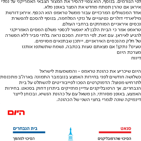
לפי הגורמים. בנוסף, הוא צפוי להסיר את המצור הצבאי האמריקני על נמלי
איראן אם טהרן תפתח מחדש את המצר באופן מלא.
אחד המכשולים המרכזיים עבור ממשל טראמפ הוא הכסף. איראן דורשת
מיליארדי דולרים כפיצויים על נזקי המלחמה, בנוסף להסכם להפשרת
נכסים איראניים המוחזקים ברחבי העולם.
טראמפ אמר כי הבית הלבן לא יאפשר לכספי משלם המסים האמריקני
להגיע לאיראן. עם זאת, לפי הדיווח, הסכם נראה בלתי סביר ללא הפשרה
של חלק מהנכסים האיראניים, ייתכן שבתנאים מסוימים.
טעינו? נתקן! אם מצאתם טעות בכתבה, נשמח שתשתפו אותנו
מערכת היום
דיווח
היום שיכריע את כהונת טראמפ - והמשמעות לישראל
כשלושה חודשים לפני בחירות האמצע בנובמבר התמונה בארה"ב מתכנסת
לתרחיש מפוצל: הדמוקרטים הפכו לפייבוריטים להשתלט על בית
הנבחרים, אך הרפובליקנים עדיין מחזיקים ביתרון דחוק בסנאט. בחירות
האמצע, באופן מסורתי, הן משאל עם על כהונת הנשיא, ובכוחן לייצר
דינמיקה שונה לגמרי בחצי השני של הכהונה.