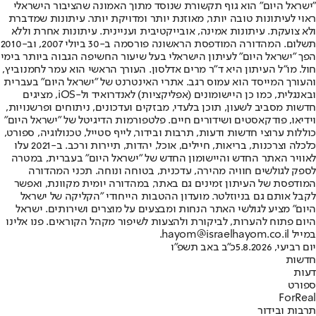
"ישראל היום" הוא גוף תקשורת שנוסד מתוך האמונה שהציבור הישראלי
ראוי לעיתונות טובה יותר, מאוזנת יותר ומדויקת יותר. עיתונות שמדברת
ולא צועקת. עיתונות אמינה, אובייקטיבית ועניינית. עיתונות אחרת וללא
תשלום. המהדורה המודפסת הראשונה פורסמה ב-30 ביולי 2007, וב-2010
הפך "ישראל היום" לעיתון הישראלי בעל שיעור החשיפה הגבוה ביותר בימי
חול. מו"ל העיתון היא ד"ר מרים אדלסון. העורך הראשי הוא עמר לחמנוביץ,
והעורך המייסד הוא עמוס רגב. אתרי האינטרנט של "ישראל היום" בעברית
ובאנגלית, כמו כן היישומונים (אפליקציות) לאנדרואיד ול-iOS, מציגים
חדשות מסביב לשעון, תוכן בלעדי, מבזקים ועדכונים, ניתוחים ופרשנויות,
וידיאו, פודקאסטים ושידורים חיים. פלטפורמות הדיגיטל של "ישראל היום"
כוללות ערוצי חדשות ודעות, תרבות ובידור, לייף סטייל, טכנולוגיה, ספורט,
כלכלה וצרכנות, בריאות, חיילים, אוכל, יהדות, תיירות ורכב. ב-2021 עלו
לאוויר האתר החדש והיישומון החדש של "ישראל היום" בעברית, במטרה
לספק לגולשים חוויה מהירה, עדכנית, בטוחה ונוחה. תכני המהדורה
המודפסת של העיתון זמינים גם באתר, במהדורה יומית מקוונת, ואפשר
לקבל אותם גם בניוזלטר. מועדון ההטבות הייחודי "הקליקה של ישראל
היום" מציע לגולשי האתר הנחות ומבצעים על מוצרים ושירותים. ישראל
היום פתוח להערות, לביקורת ולהצעות לשיפור מקהל הקוראים. פנו אלינו
במייל hayom@israelhayom.co.il.
יום רביעי, 5.8.2026
כ"ב באב תשפ"ו
חדשות
דעות
ספורט
ForReal
תרבות ובידור