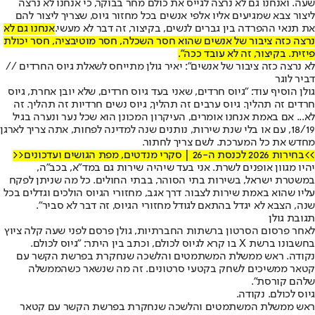
שעה. ואנחנו גם לא נרצה לגייס את כולם מחר בבוקר, כי אנחנו לא נרצה
ליצור צבא שמגיעים אליו אלפי אנשים בכל מחזור גיוס, שצריך ליצור להם
את תנאי ההפרדה בין גברים לנשים, בקיצור, זה דבר לא מעשי.
אנחנו גם לא
נרצה כזה ציבור של אנשים שהוא חסר השכלה, חסר מוטיבציה, חסר יכולת
פיזית. בקיצור, זה לא עובד ככה".
לא נרצה כזה ציבור של אנשים": יאיר גולן מתייחס לשאלת גיוס החרדים //
דביר לוגר
גולן הוסיף עוד: "גיוס חרדים, שאני בעד גיוס חרדים, שלא יובן אחרת, גיוס
חרדים זה תהליך. גיוס ערבים זה תהליך, גיוס נשים חרדיות זה תהליך. זה
לא... אם באמת אנחנו אומרים, העיקרון המכונן הוא שכל נער ונערה בגיל
18/19, עם או בלי שנת שירות, נותנים שנה למדינה לפחות, אתה צריך לארגן
מחדש את כל המערכת. לשם צריך לחתור.
>>בחירות 2026 לכנסת ה-26 | סקרי מנדטים, מפת הגושים ועדכונים<<
יהיו מגוון אופנים לשרת. אני בעד שיהיה שירות גם במד"א, בכב"ה,
במשטרת ישראל, בשירות בתי הסוהר, בבתי החולים. כל מה שניתן לפקח
עליו שהוא באמת שירות לצבור. דרך אגב, מחזורי הגיוס הולכים וגדלים בכל
שנה, הצבא לא יגדל בהתאם לגודל מחזורי הגיוס, זה דבר לא סביר".
תגובת גולן
לאחר פרסום הסרטון ברשתות החברתיות, גולן פרסם לפני שעה קלה ציוץ
בחשבונו ברשת X בו קרא לגיוס לכולם, וכתב בין היתר: "גיוס לכולם.
נקודה. ראש ממשלת המשתמטים והלשכה שנחקרת בפרשת הקשר עם
קטאר ממשיכים לשחק בקטעי סרטונים. זה מה שנשאר כשהממשלה
שלהם קורסת".
גיוס לכולם. נקודה.
ראש ממשלת המשתמטים והלשכה שנחקרת בפרשת הקשר עם קטאר