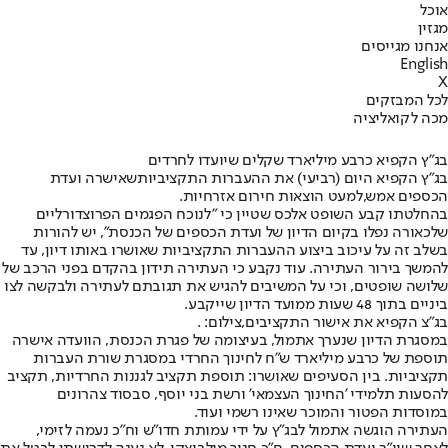
אוכל
מגזין
אנחנו מגייסים
English
X
לכל המבזקים
מכה לקואליציה
בג"ץ הקפיא כרבע מיליארד שקלים שיועדו לחרדים
בג”ץ הקפיא היום (רביעי) את ההעברות התקציביות
שאישרה ועדת
הכספים אמש,
למעט הוצאות חירום אזרחיות.
בהחלטתו קבע השופט אלכס שטיין כי "לנוכח הפגמים הפרוצדורליים
שלכאורה נפלו בקיום הדיון של ועדת הכספים של הכנסת", יש להורות
בשלב זה על עיכוב ביצוע ההעברות התקציביות שאושרו באותו דיון, עד
להמשך בירור העתירה. עוד נקבע כי העתירה תידון בהקדם בפני הרכב של
שלושה שופטים, וכי על המשיבים להגיש את תגובתם לעתירה ולבקשה לצו
ביניים בתוך 48 שעות ממועד הדיון שייקבע.
בג"צ הקפיא את אישור התקציבים,צילום: .
במסגרת הדיון שנערך אתמול, בעיצומה של פגרת הכנסת, הוועדה אישרה
תוספת של כרבע מיליארד ש"ח לחינוך החרדי במסגרת שורת העברות
תקציביות. בין הסעיפים שאושרו: תוספת תקציב לגננות החרדיות, תקציב
להסעות תלמידי 'החינוך העצמאי' ורשת בני יוסף, סבסוד צהרונים
במוסדות הפטור והמוכר שאינו רשמי ועוד.
העתירה הוגשה אתמול לבג”ץ על ידי עמותת חדו”ש וח”כ נעמה לזימי,