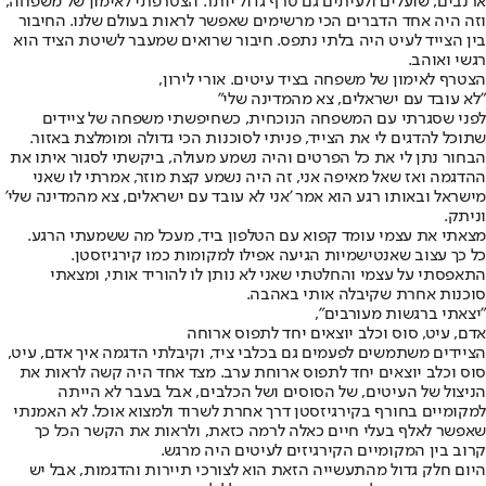
ארנבים, שועלים ולעיתים גם טרף גדול יותר. הצטרפתי לאימון של משפחה,
וזה היה אחד הדברים הכי מרשימים שאפשר לראות בעולם שלנו. החיבור
בין הצייד לעיט היה בלתי נתפס. חיבור שרואים שמעבר לשיטת הציד הוא
רגשי ואוהב.
הצטרף לאימון של משפחה בציד עיטים. אורי לירון,
"לא עובד עם ישראלים, צא מהמדינה שלי"
לפני שסגרתי עם המשפחה הנוכחית, כשחיפשתי משפחה של ציידים
שתוכל להדגים לי את הצייד, פניתי לסוכנות הכי גדולה ומומלצת באזור.
הבחור נתן לי את כל הפרטים והיה נשמע מעולה, ביקשתי לסגור איתו את
ההדגמה ואז שאל מאיפה אני, זה היה נשמע קצת מוזר, אמרתי לו שאני
מישראל ובאותו רגע הוא אמר 'אני לא עובד עם ישראלים, צא מהמדינה שלי'
וניתק.
מצאתי את עצמי עומד קפוא עם הטלפון ביד, מעכל מה ששמעתי הרגע.
כל כך עצוב שאנטישמיות הגיעה אפילו למקומות כמו קירגיזסטן.
התאפסתי על עצמי והחלטתי שאני לא נותן לו להוריד אותי, ומצאתי
סוכנות אחרת שקיבלה אותי באהבה.
"יצאתי ברגשות מעורבים",
אדם, עיט, סוס וכלב יוצאים יחד לתפוס ארוחה
הציידים משתמשים לפעמים גם בכלבי ציד, וקיבלתי הדגמה איך אדם, עיט,
סוס וכלב יוצאים יחד לתפוס ארוחת ערב. מצד אחד היה קשה לראות את
הניצול של העיטים, של הסוסים ושל הכלבים, אבל בעבר לא הייתה
למקומיים בחורף בקירגיזסטן דרך אחרת לשרוד ולמצוא אוכל. לא האמנתי
שאפשר לאלף בעלי חיים כאלה לרמה כזאת, ולראות את הקשר הכל כך
קרוב בין המקומיים הקירגיזים לעיטים היה מרגש.
היום חלק גדול מהתעשייה הזאת הוא לצורכי תיירות והדגמות, אבל יש