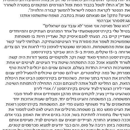
הדיווח במוקד החטיבה הבינלאומית של זק״א, צוות החטיבה הבינלאומית
של זק״א החלו לטפל בכבוד המת ומול הגורמים המקומים במטרה לשחרר
את הנפטר לקראת הטסה לישראל להמשך קבורה והלוויה".
טעינו? נתקן! אם מצאתם טעות בכתבה, נשמח שתשתפו אותנו
09:46
סהר אברהמי
"הוא שאל מאיפה אני ואמר 'לא עובד עם ישראלים'"
בטיול שלי ב
קירגיזסטן
שמעתי על אחד המנהגים העתיקים והמיוחדים
שעדיין קיים בה. הגעתי לאגם איסיק קול, שעדיין חיות בו משפחות
שממשיכות לשמר את מסורת ציד ה
עיטים
העתיקה. הצלחתי ליצור קשר
עם אחת מהמשפחות, והסכימו שאצטרף לאימון כדי לראות איך הם צדים.
ארוחה ב-15 שקלים, מונית ב-5: הזוג ש
ביקר בקירגיזסטן
בקירגיזסטן החורף מאוד קשה וקר, ולמקומיים במשך דורות היה קשה
לשרוד ולמצוא אוכל. ככה התפתחה שיטת ציד העיטים. לעיטים יש אחת
ממערכות הראייה החדות בעולם, וכשהם עפים הם יכולים לזהות טרף
ממרחק של כמה קילומטרים. יש להם טפרים שיכולים להפעיל לחץ עצום
ולהרוג את הטרף בתוך שניות. כשהנוודים בקירגיזסטן הבינו את היכולת
הזאת, הם החליטו לנצל אותה לטובתם וככה התחילה להתפתח השיטה.
אורי לירון הצטרף לציד עיטים בקירגיזסטן // אורי לירון
כשהעיט עדיין צעיר, לוקחים אותו מהקן ומצמידים אותו לאחד מבני
המשפחה. בן המשפחה והעיט גדלים יחד, מבלים שעות ארוכות יחד
ומתאמנים על ציד משותף כמעט מדי יום. המשפחות בקירגיזסטן רואות
את העיט ממש כמו בן משפחה.
מרגילים את העיט לאט לאט למסור את
הטרף שלו בתמורה לחתיכת בשר, וככה בונים איתו את האמון בבני אדם.
וככה כשמגיע החורף, הציידים יוצאים עם העיטים לציד, מעיפים אותם
בתנופה בזמן רכיבה על סוס, והם כבר יודעים למצוא מכרסמים קטנים,