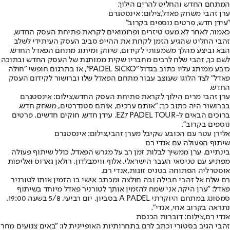
המתחם החדש והחליט להרים הילוך.
ערן זהבי משחק פאדל,צילום: אינסטגרם
"עידן חדש, פרטים נוספים בקרוב"
כאמור, לאחר לא מעט טיזרים ופרומואים לקראת פתיחת העסק החדש,
זהבי החליט שהגיע הזמן לקחת את ההייפ סביב העסק העיתידי לשלב
הבא וביצע מהלך משמעותי לקידום, שיווק ומיתוג מתחם הפאדל החדש.
לשם כך, זהבי שלח לרבים מחבריו שקית ממותגת של העסק החדש ובתוכה
כובע ממותג עליו כתוב בגדול "PADEL SICKO", או בתרגום חופשי "חולה
פאדל" לצד הלוגו שעוצב עבור מתחם הפאדל שלו וברושור לקידום העסק
החדש.
ערן זהבי מרים הילוך לקראת פתיחת העסק החדש,צילום: אינסטגרם
בברושור היה כתוב כך: "אותם ערכים, אותם סטנדרטים, משחק חדש.
ברוכים הבאים ל-EZ7 PADEL TOUR. עידן חדש, חוקים חדשים. פרטים
נוספים בקרוב".
אלירן עטר עם הכובע שקיבל מערן זהבי,צילום: אינסטגרם
שיתוף הפעולה עם אנדי רם
בינתיים, ערן ממשיך לבלות זמן רב על מגרש הפאדל, כולל שיתוף פעולה
מפתיע עם טניסאי העבר הישראלי, אלוף ווימבלדון, רולאן גארוס ואליפות
אוסטרליה הפתוחה בטניס זוגות,
אנדי רם
.
רם שלח אל זהבי חבילה ובה חולצה ומכתב אישי בו הזמין אותו לטורניר
פאדל: "ערן היקר, אני שמח להזמין אותך לטורניר פאדל מיוחד בשיתוף
סמסונג במתחם היוקרתי A PADEL בסביון. יום רביעי, 5/8 בשעה 19:00.
נתראה בקרוב אחי, אנדי".
אנדי רם,צילום: דוברות הכנסת
זהבי הגיב בסטורי וכתב לרם בתחרותיות האופיינית לו: "באים צנועים מחר