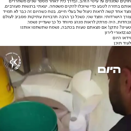
חוקים שמגנים על עיטי הזהב, ובדרך כלל לאחר מספר שנים משחררים
אותם בחזרה לטבע כדי שיוכלו להקים משפחה. יצאתי ברגשות מעורבים.
מצד אחד קשה לראות ניצול של בעלי חיים, בטח כשהיום זה כבר לא תמיד
צורך הישרדותי. ומצד שני, כשכל כך הרבה תרבויות עתיקות מסביב לעולם
נכחדות, היה מרתק לראות מנהג מיוחד כל כך שעדיין נשמר.
טעינו? נתקן! אם מצאתם טעות בכתבה, נשמח שתשתפו אותנו
12:40
אורי לירון
וידאו היום
לעוד תוכן