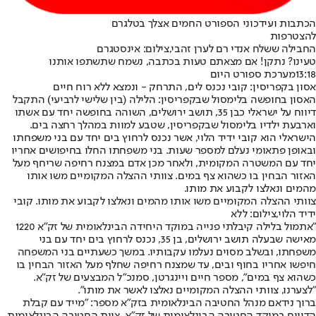
הכתבות ועידכוני הספורט החמים אצלך בטלגרם
להצטרפות
החבילה ששלח אנדי רם לערן זהבי,צילום: אינסטגרם
טעינו? נתקן! אם מצאתם טעות בכתבה, נשמח שתשתפו אותנו
13:18
מערכת ספורט היום
אסון בקפריסין: קובי נכנס לים, התרחק - ונמצא ללא רוח חיים
האסון בחופשה בלימסול שבקפריסין: הלילה (בין שלישי לרביעי) התקבל
דיווח על ישראלי כבן 35, תושב ירושלים, השוהה בחופשה יחד עם אשתו
וארבעת ילדיו בלימסול שבקפריסין, שטבע למוות במהלך רחצה בים.
הישראלי הוא קובי ידיד הלוי, אשר נכנס לרחוץ בים יחד עם בני משפחתו
ובאופן פתאומי נעלם למספר שעות. בני משפחתו החלו בחיפושים אחריו
יחד עם המשטרה המקומית, ולאחר מכן אדם במצנח רחיפה שריחף מעל
האזור הבחין בו כשהוא צף במים. צוותי ההצלה המקומיים משו אותו
מהמים ונאלצו לקבוע את מותו.
צוותי ההצלה המקומיים משו אותו מהמים ונאלצו לקבוע את מותו. קובי
ידיד הלוי,צילום: ללא
"אתמול בלילה קיבלתי פנייה במוקד היחידה הבינלאומית של זק"א 1220
מאישה שבעלה תושב ירושלים, בן 35, נכנס לרחוץ בים יחד עם בני
משפחתו, ובשלב מסוים נעלמו עקבותיו. במשך כשעתיים בני המשפחה
חיפשו אחריו בחוף ובים, עד שמצנח רחיפה שחלף מעל האזור הבחין בו
כשהוא צף במים", מספר חיים ויינגרטן, סמנכ"ל המבצעים של זק"א.
"לצערנו, צוותי ההצלה המקומיים נאלצו לאשר את מותו".
ברוך נידאם מנהל החטיבה הבינלאומית בזק״א מספר: "מייד עם קבלת