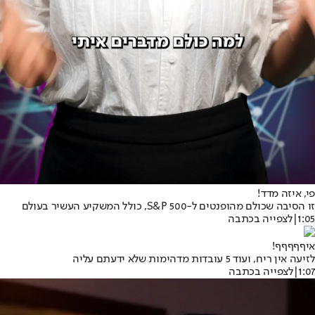
פי, איזה מדד!
זו הסיבה שכולם מהופנטים ל-S&P 500, כולל המשקיע העשיר בעולם
1:05
|
לצפייה בכתבה
איףףףףף!
לזיעה אין ריח, ועוד 5 עובדות מדהימות שלא ידעתם עליה
1:07
|
לצפייה בכתבה