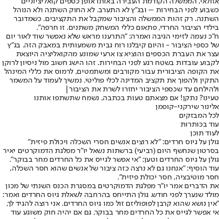
אזולאי, הממשלה הקודמת העבירה באותו אופן כספים קואליציוניים
כשבוע לפני הבחירות – ובג״ץ לא התערב. לא החוק השתנה ולא הנוהל
השתנה. רק זהות הממשלה והציבור שמקבל את התקציבים. כשמדובר
בילדי הציבור החרדי, פתאום כללי המשחק משתנים. זו חרפה".
ח"כ נעמה לזימי הגיבה ואמרה: "התרענו מראש שלא נאפשר שוד לאור יום
של כספי הציבור - והיום קיבלנו רוח גבית משמעותית במאבק הזה. בג"ץ
עצר את העברת הכספים והוציא צו ארעי שמונע מהקואליציה היוצאת
לקבוע עובדות בשטח רגע לפני הבחירות. זהו הישג חשוב מול ניסיון לרוקן
את הקופה הציבורית עבור מקורבים ומשתמטים, לרמוס את כללי המינהל
התקין ולהפוך את תקציב המדינה לכלי פוליטי. נמשיך לעמוד על המשמר
ולהילחם עד שכספי הציבור יחזרו לשרת את הציבור|
טעינו? נתקן! אם מצאתם טעות בכתבה, נשמח שתשתפו אותנו
אלינור שירקני-קופמן
לכל המבזקים
עוד בכותרות
לעוד תוכן
גולן על גיוס חרדים: "לא רוצים אנשים חסרי השכלה ויכולת פיזית"
בסרטון שנחשף היום (רביעי) ברשתות נשאל יו"ר מפלגת הדמוקרטים יאיר
גולן על גיוס החרדים וטען: "אי אפשר לגייס את כל החרדים מחר בבוקר".
עוד הוסיף: "אנחנו גם לא נרצה כזה ציבור של אנשים שהוא חסר השכלה,
חסר מוטיבציה, חסר יכולת פיזית".
את הדברים אמר יו"ר מפלגת הדמוקרטים במסגרת הכנס השנתי של מכון
מולד שנערך לפני חודש. גולן התייחס בהרחבה לשאלת גיוס החרדים ואמר:
"אין נושא שהוא קרבן לפופוליזם זול כמו גיוס החרדים. אני רוצה להגיד לך,
אי אפשר לגייס את כל החרדים מחר בבוקר, גם אם יהיה חוק משוגע עוד