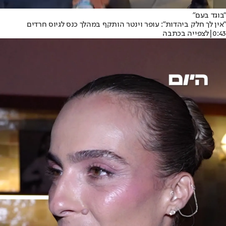
"בוגד בעם"
"אין לך חלק ביהדות": עופר וינטר הותקף במהלך כנס לגיוס חרדים
0:43
|
לצפייה בכתבה