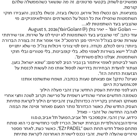
ממשיכים לשחק בקטעי סרטונים. זה מה שנשאר כשהממשלה שלהם
קורסת.
במציאות, הם נכשלו מול איראן, נכשלו בעזה, נכשלו בלבנון, והעבירו חוקי
השתמטות שהפילו את כל הנטל על המשרתים והמילואימניקים. מי
שהצביע בעד השתמטות לא…
— Yair Golan - יאיר גולן (@YairGolan1)
August 5, 2026
עוד כתב: "מי שהצביע בעד השתמטות לא יטיף לנו על שירות. אני שירתתי
עשרות שנים בצה״ל והייתי סגן הרמטכ״ל. אני אומר את זה בצורה הברורה
ביותר: גיוס לכולם. נקודה. גיוס לפי צורכי ויכולות צה״ל. מי שלא יתגייס
לצה״ל יישא בשירות לאומי מלא. בלי קומבינות, בלי פטורים ובלי חוקי
השתמטות. אצלנו כולם משרתים".
השר לביטחון לאומי איתמר בן גביר הגיב לפרסום: "שונא ישראל, גזען.
נעתור לוועדת הבחירות בדרישה לפסול אותו מה לעשות לכנסת על
הגזענות הדוחה הזו".
טעינו? נתקן! אם מצאתם טעות בכתבה, נשמח שתשתפו אותנו
14:09
מערכת היום
רגע לפני פתיחת העסק החדש: ערן זהבי מעלה הילוך
כשמונה חודשים אחרי שהודיע רשמית על פרישה וקרוב לשנה וחצי אחרי
משחקו האחרון בקריירה ככדורגלן,
ערן זהבי
מרים הילוך לקראת פתיחת
העסק החדש שלו, כאשר הכדורגל נותר הפעם מאחור ופינה את הבמה
לאהבה החדשה של זהבי - פאדל.
כידוע, ערן זהבי, אקס
מכבי תל אביב
,
הפועל תל אביב
,
פ.ס.וו
איינדהובן
ההולנדית ונבחרת ישראל, הכריז לפני כחודשיים כי הוא פותח
מתחם פאדל חדש תחת השם "EZ7 PADEL", כאשר כעת, לאחר מספר
טיזרים שהעלה לרשת, זהבי נכנס לישורת האחרונה לקראת פתיחת