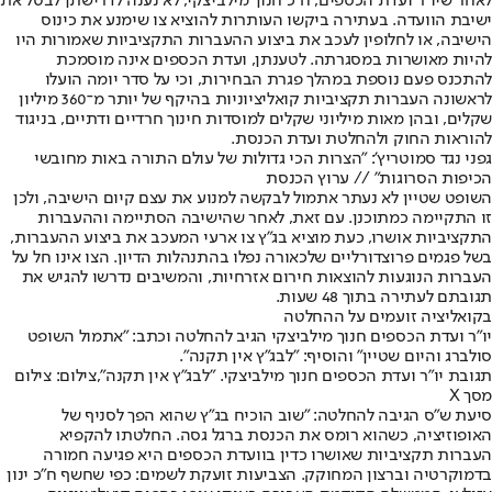
לאחר שיו”ר ועדת הכספים, ח”כ חנוך מילביצקי, לא נענה לדרישתן לבטל את
ישיבת הוועדה. בעתירה ביקשו העותרות להוציא צו שימנע את כינוס
הישיבה, או לחלופין לעכב את ביצוע ההעברות התקציביות שאמורות היו
להיות מאושרות במסגרתה. לטענתן, ועדת הכספים אינה מוסמכת
להתכנס פעם נוספת במהלך פגרת הבחירות, וכי על סדר יומה הועלו
לראשונה העברות תקציביות קואליציוניות בהיקף של יותר מ־360 מיליון
שקלים, ובהן מאות מיליוני שקלים למוסדות חינוך חרדיים ודתיים, בניגוד
להוראות החוק ולהחלטת ועדת הכנסת.
גפני נגד סמוטריץ': "הצרות הכי גדולות של עולם התורה באות מחובשי
הכיפות הסרוגות" // ערוץ הכנסת
השופט שטיין לא נעתר אתמול לבקשה למנוע את עצם קיום הישיבה, ולכן
זו התקיימה כמתוכנן. עם זאת, לאחר שהישיבה הסתיימה וההעברות
התקציביות אושרו, כעת מוציא בג”ץ צו ארעי המעכב את ביצוע ההעברות,
בשל פגמים פרוצדורליים שלכאורה נפלו בהתנהלות הדיון. הצו אינו חל על
העברות הנוגעות להוצאות חירום אזרחיות, והמשיבים נדרשו להגיש את
תגובתם לעתירה בתוך 48 שעות.
בקואליציה זועמים על ההחלטה
יו"ר ועדת הכספים חנוך מילביצקי הגיב להחלטה וכתב: "אתמול השופט
סולברג והיום שטיין" והוסיף: "לבג"ץ אין תקנה".
תגובת יו"ר ועדת הכספים חנוך מילביצקי. "לבג"ץ אין תקנה",צילום: צילום
מסך X
סיעת ש״ס הגיבה להחלטה: "שוב הוכיח בג״ץ שהוא הפך לסניף של
האופוזיציה, כשהוא רומס את הכנסת ברגל גסה. החלטתו להקפיא
העברות תקציביות שאושרו כדין בוועדת הכספים היא פגיעה חמורה
בדמוקרטיה וברצון המחוקק. הצביעות זועקת לשמים: כפי שחשף ח״כ ינון