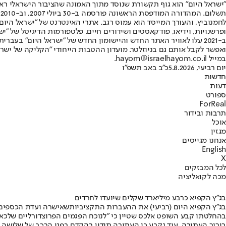
"ישראל היום" הוא גוף תקשורת שנוסד מתוך האמונה שהציבור הישראלי ראוי 
ת
ופרשנויות, וידיאו, פודקאסטים ושידורים חיים. פלטפורמות הדיגיטל של "ישרא
ב-2021 עלו לאוויר האתר החדש והיישומון החדש של "ישראל היום" בע
ואפשר לקבל אותם גם בניוזלטר. מועדון ההטבות הייחודי "הקליקה של ישרא
במייל hayom@israelhayom.co.il.
יום רביעי, 5.8.2026
כ"ב באב תשפ"ו
חדשות
דעות
ספורט
ForReal
תרבות ובידור
אוכל
מגזין
אנחנו מגייסים
English
X
לכל המבזקים
מכה לקואליציה
בג"ץ הקפיא כרבע מיליארד שקלים שיועדו לחרדים
בג”ץ הקפיא היום (רביעי) את ההעברות התקציביות
שאישרה ועדת הכספים
בהחלטתו קבע השופט אלכס שטיין כי "לנוכח הפגמים הפרוצדורליים שלכאור
בירור העתירה. עוד נקבע כי העתירה תידון בהקדם בפני הרכב של שלושה שופטים, וכי על