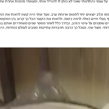
על עצמי והחלטתי שאני לא נותן לו להוריד אותי, ומצאתי סוכנות אחרת ש
סוס וכלב יוצאים יחד לתפוס ארוחת ערב. מצד אחד היה קשה לראות את הני
 בעלי חיים כאלה לרמה כזאת, ולראות את הקשר הכל כך קרוב בין המקומיי
קים שמגנים על עיטי הזהב, ובדרך כלל לאחר מספר שנים משחררים אותם ב
ותי. ומצד שני, כשכל כך הרבה תרבויות עתיקות מסביב לעולם נכחדות, היה