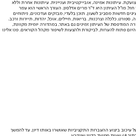
ועקת. עיתונות אמינה, אובייקטיבית ועניינית. עיתונות אחרת וללא
עור החשיפה הגבוה ביותר בימי חול. מו"ל העיתון היא ד"ר מרים אדלסון. העורך הראשי הוא עמר
 והעורך המייסד הוא עמוס רגב. אתרי האינטרנט של "ישראל היום" בעברית ובאנגלית, כמו כן היישומונים (אפליקציות) לאנדרואיד ול-iOS, מציגים חדשות מסביב לשעון, תוכן בלעדי, מבזקים ועדכונים, ניתוחים
, ספורט, כלכלה וצרכנות, בריאות, חיילים, אוכל, יהדות, תיירות ורכב.
דורה המודפסת של העיתון זמינים גם באתר, במהדורה יומית מקוונת,
היום פתוח להערות, לביקורת ולהצעות לשיפור מקהל הקוראים. פנו אלינו
ל עיכוב ביצוע ההעברות התקציביות שאושרו באותו דיון, עד להמשך
יקבע.