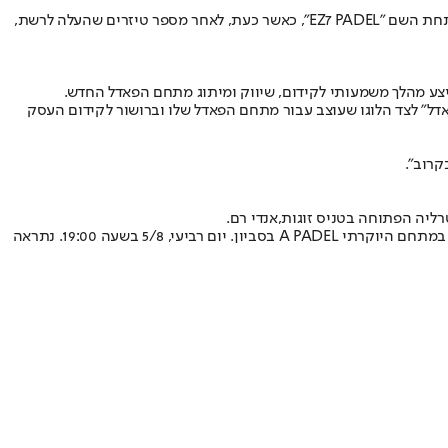
ההולנדית ונבחרת ישראל, הכריז לפני כחודשיים כי הוא פותח מתחם פאדל חדש תחת השם "EZ7 PADEL", כאשר כעת, לאחר מספר טיזרים שהעלה לרשת,
צע מהלך משמעותי לקידום, שיווק ומיתוג מתחם הפאדל החדש.
ובתוכה כובע ממותג עליו כתוב בגדול "PADEL SICKO", או בתרגום חופשי "חולה פאדל" לצד הלוגו שעוצב עבור מתחם הפאדל שלו וברושור לקידום העסק
טרליה הפתוחה בטניס זוגות,
אנדי רם
.
רם שלח אל זהבי חבילה ובה חולצה ומכתב אישי בו הזמין אותו לטורניר פאדל: "ערן היקר, אני שמח להזמין אותך לטורניר פאדל מיוחד בשיתוף סמסונג במתחם היוקרתי A PADEL בסביון. יום רביעי, 5/8 בשעה 19:00. נתראה