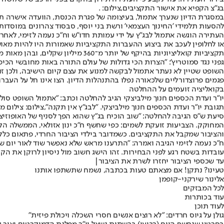
בג"צ הקפיא את אישור התקציבים,צילום: .
במסגרת הדיון שנערך אתמול, בעיצומה של פגרת הכנסת, הוועדה אישרה תו
להסעות תלמידי 'החינוך העצמאי' ורשת בני יוסף, סבסוד צהרונים במוסדות 
העתירה הוגשה אתמול לבג”ץ על ידי עמותת חדו”ש וח”כ נעמה לזימי, לאחר 
או לחלופין לעכב את ביצוע ההעברות התקציביות שאמורות היו להיות מא
תקציביות קואליציוניות בהיקף של יותר מ־360 מיליון שקלים, ובהן מאות מיליוני שקלים למוסדות חינוך חרדיים ודתיים, בניגוד להוראות החוק ולהחלטת ועדת הכנסת.
גפני נגד סמוטריץ': "הצרות הכי גדולות של עולם התורה באות מחובשי הכי
השופט שטיין לא נעתר אתמול לבקשה למנוע את עצם קיום הישיבה, ולכן ז
פגמים פרוצדורליים שלכאורה נפלו בהתנהלות הדיון. הצו אינו חל על העברות 
בקואליציה זועמים על ההחלטה
יו"ר ועדת הכספים חנוך מילביצקי הגיב להחלטה וכתב: "אתמול השופט סולברג
תגובת יו"ר ועדת הכספים חנוך מילביצקי. "לבג"ץ אין תקנה",צילום: צילום מס
סיעת ש״ס הגיבה להחלטה: "שוב הוכיח בג״ץ שהוא הפך לסניף של האופוזי
המחוקק. הצביעות זועקת לשמים: כפי שחשף ח״כ ינון אזולאי, הממשלה הק
והציבור שמקבל את התקציבים. כשמדובר בילדי הציבור החרדי, פתאום כלל
ח"כ נעמה לזימי הגיבה ואמרה: "התרענו מראש שלא נאפשר שוד לאור יום ש
עובדות בשטח רגע לפני הבחירות. זהו הישג חשוב מול ניסיון לרוקן את ה
עד שכספי הציבור יחזרו לשרת את הציבור|
טעינו? נתקן! אם מצאתם טעות בכתבה, נשמח שתשתפו אותנו
אלינור שירקני-קופמן
לכל המבזקים
עוד בכותרות
לעוד תוכן
גולן על גיוס חרדים: "לא רוצים אנשים חסרי השכלה ויכולת פיזית"