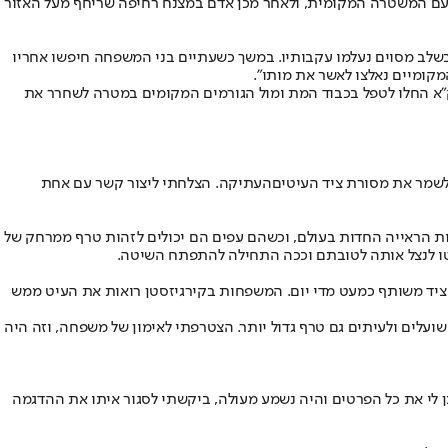
חד עם המשטרה המקומית, ולאחר מכן אדם במצנח רחיפה שריחף מעל האזור
בעלה תושב ירושלים, בן 35, נכנס לרחוץ בים יחד עם בני משפחתו, ובשלב מסוים נעלמו עקבותיו. במשך כשעתיים בני המשפחה חיפשו אחריו
מקומיים נאלצו לאשר את מותו".
ק״א החלו לטפל בכבוד המת ומול הגורמים המקומים במטרה לשחרר את
לשמר את מסורת ציד ה
עיטים
העתיקה. הצלחתי ליצור קשר עם אחת
ות הראייה החדות בעולם, וכשהם עפים הם יכולים לזהות טרף ממרחק של
יטו לנצל אותה לטובתם וככה התחילה להתפתח השיטה.
 ציד משותף כמעט מדי יום. המשפחות בקירגיזסטן רואות את העיט ממש
שועלים ולעיתים גם טרף גדול יותר. הצטרפתי לאימון של משפחה, וזה היה
ן לי את כל הפרטים והיה נשמע מעולה, ביקשתי לסגור איתו את ההדגמה