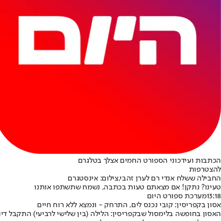
הכתבות ועידכוני הספורט החמים אצלך בטלגרם
להצטרפות
החבילה ששלח אנדי רם לערן זהבי,צילום: אינסטגרם
טעינו? נתקן! אם מצאתם טעות בכתבה, נשמח שתשתפו אותנו
13:18
מערכת ספורט היום
אסון בקפריסין: קובי נכנס לים, התרחק - ונמצא ללא רוח חיים
האסון בחופשה בלימסול שבקפריסין: הלילה (בין שלישי לרביעי) התקבל דיווח על ישראלי כבן 35, תושב ירושלים, השוהה בחופשה יחד עם אשתו וארבעת ילדיו בלימסול ש