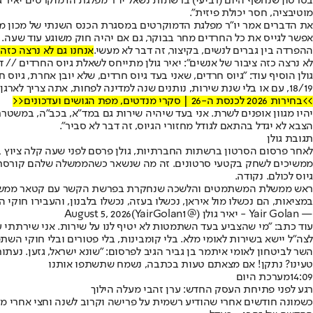
בסרטון שנחשף היום (רביעי) ברשתות נשאל יו"ר מפלגת הדמוקרטים יאיר גול
מוטיבציה, חסר יכולת פיזית".
את הדברים אמר יו"ר מפלגת הדמוקרטים במסגרת הכנס השנתי של מכון מולד ש
אפשר לגייס את כל החרדים מחר בבוקר, גם אם יהיה חוק משוגע עוד שעה. ואנ
ההפרדה בין גברים לנשים, בקיצור, זה דבר לא מעשי.
אנחנו גם לא נרצה כזה
לא נרצה כזה ציבור של אנשים": יאיר גולן מתייחס לשאלת גיוס החרדים // דב
גולן הוסיף עוד: "גיוס חרדים, שאני בעד גיוס חרדים, שלא יובן אחרת, גיוס 
18/19, עם או בלי שנת שירות, נותנים שנה למדינה לפחות, אתה צריך לארגן מחדש את כל המערכת. לשם צריך לחתור.
>>בחירות 2026 לכנסת ה-26 | סקרי מנדטים, מפת הגושים ועדכונים<<
יהיו מגוון אופנים לשרת. אני בעד שיהיה שירות גם במד"א, בכב"ה, במשטרת
הצבא לא יגדל בהתאם לגודל מחזורי הגיוס, זה דבר לא סביר".
תגובת גולן
ממשיכים לשחק בקטעי סרטונים. זה מה שנשאר כשהממשלה שלהם קורסת
גיוס לכולם. נקודה.
ראש ממשלת המשתמטים והלשכה שנחקרת בפרשת הקשר עם קטאר ממשיכ
במציאות, הם נכשלו מול איראן, נכשלו בעזה, נכשלו בלבנון, והעבירו ח
— Yair Golan - יאיר גולן (@YairGolan1)
August 5, 2026
עוד כתב: "מי שהצביע בעד השתמטות לא יטיף לנו על שירות. אני שירתתי עשר
לצה״ל יישא בשירות לאומי מלא. בלי קומבינות, בלי פטורים ובלי חוקי השת
השר לביטחון לאומי איתמר בן גביר הגיב לפרסום: "שונא ישראל, גזען. נעת
טעינו? נתקן! אם מצאתם טעות בכתבה, נשמח שתשתפו אותנו
14:09
מערכת היום
רגע לפני פתיחת העסק החדש: ערן זהבי מעלה הילוך
כשמונה חודשים אחרי שהודיע רשמית על פרישה וקרוב לשנה וחצי אחרי מש