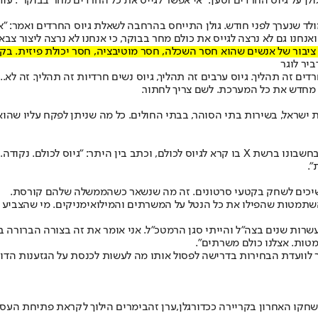
ן על גיוס החרדים וטען: "אי אפשר לגייס את כל החרדים מחר בבוקר". עוד
נערך לפני חודש. גולן התייחס בהרחבה לשאלת גיוס החרדים ואמר: "אין נו
חנו גם לא נרצה לגייס את כולם מחר בבוקר, כי אנחנו לא נרצה ליצור צבא 
 ציבור של אנשים שהוא חסר השכלה, חסר מוטיבציה, חסר יכולת פיזית. בקיצ
יר לוגר
חרדים זה תהליך. גיוס ערבים זה תהליך, גיוס נשים חרדיות זה תהליך. זה לא
 ישראל, בשירות בתי הסוהר, בבתי החולים. כל מה שניתן לפקח עליו שהוא 
לאחר פרסום הסרטון ברשתות החברתיות, גולן פרסם לפני שעה קלה ציוץ בחשבונו ברשת X בו קר
".
ים לשחק בקטעי סרטונים. זה מה שנשאר כשהממשלה שלהם קורסת.
וקי השתמטות שהפילו את כל הנטל על המשרתים והמילואימניקים. מי שהצב
ות שנים בצה״ל והייתי סגן הרמטכ״ל. אני אומר את זה בצורה הברורה ביותר:
מטות. אצלנו כולם משרתים".
ור לוועדת הבחירות בדרישה לפסול אותו מה לעשות לכנסת על הגזענות הדוח
חקו האחרון בקריירה ככדורגלן,
ערן זהבי
מרים הילוך לקראת פתיחת העסק