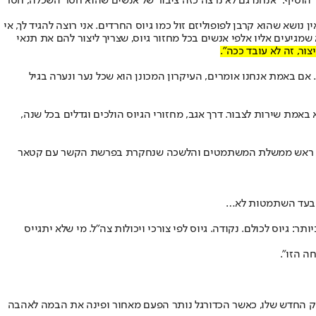
 הוסיף: "אנחנו גם לא נרצה כזה ציבור של אנשים שהוא חסר השכלה, חסר
שא שהוא קרבן לפופוליזם זול כמו גיוס החרדים. אני רוצה להגיד לך, אי
שמגיעים אליו אלפי אנשים בכל מחזור גיוס, שצריך ליצור להם את תנאי
ור, זה לא עובד ככה".
... אם באמת אנחנו אומרים, העיקרון המכונן הוא שכל נער ונערה בגיל
באמת שירות לצבור. דרך אגב, מחזורי הגיוס הולכים וגדלים בכל שנה,
א לגיוס לכולם, וכתב בין היתר: "גיוס לכולם. נקודה. ראש ממשלת המשתמטים והלשכה שנחקרת בפרשת הקשר עם קטאר
יע בעד השתמטות לא…
 גיוס לכולם. נקודה. גיוס לפי צורכי ויכולות צה״ל. מי שלא יתגייס
ה הזו".
 החדש שלו, כאשר הכדורגל נותר הפעם מאחור ופינה את הבמה לאהבה