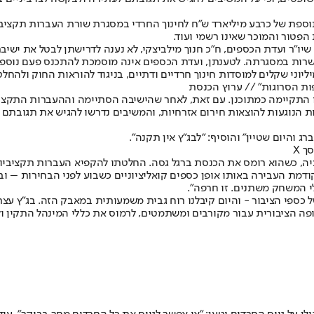
ספת של כרבע מיליארד ש"ח לחינוך החרדי במסגרת שורת העברות תקציביו
הפטור והמוכר שאינו רשמי ועוד.
שיו”ר ועדת הכספים, ח”כ חנוך מילביצקי, לא נענה לדרישתן לבטל את ישיב
ושרות במסגרתה. לטענתן, ועדת הכספים אינה מוסמכת להתכנס פעם נוספת
פות הסרוגות" // ערוץ הכנסת
ו התקיימה כמתוכנן. עם זאת, לאחר שהישיבה הסתיימה וההעברות התקציבי
הנוגעות להוצאות חירום אזרחיות, והמשיבים נדרשו להגיש את תגובתם לעתירה 
 והיום שטיין" והוסיף: "לבג"ץ אין תקנה".
ך X
ציה, כשהוא רומס את הכנסת ברגל גסה. החלטתו להקפיא העברות תקציביו
ודמת העבירה באותו אופן כספים קואליציוניים כשבוע לפני הבחירות – 
י המשחק משתנים. זו חרפה".
ל כספי הציבור - והיום קיבלנו רוח גבית משמעותית במאבק הזה. בג"ץ ע
קופה הציבורית עבור מקורבים ומשתמטים, לרמוס את כללי המינהל התקין ו