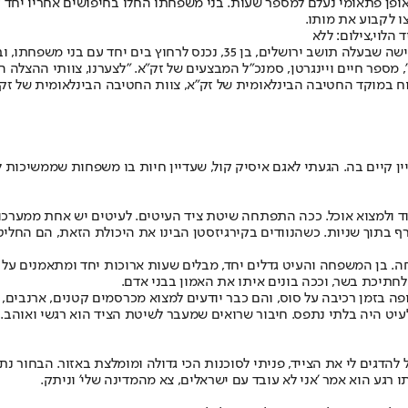
 ובאופן פתאומי נעלם למספר שעות. בני משפחתו החלו בחיפושים אחריו י
ו לקבוע את מותו.
הלוי,צילום: ללא
"אתמול בלילה קיבלתי פנייה במוקד היחידה הבינלאומית של זק"א 1220 מאישה ש
מספר חיים ויינגרטן, סמנכ"ל המבצעים של זק"א. "לצערנו, צוותי ההצלה ה
וח במוקד החטיבה הבינלאומית של זק״א, צוות החטיבה הבינלאומית של ז
 קיים בה. הגעתי לאגם איסיק קול, שעדיין חיות בו משפחות שממשיכות 
וד ולמצוא אוכל. ככה התפתחה שיטת ציד העיטים. לעיטים יש אחת ממערכ
רף בתוך שניות. כשהנוודים בקירגיזסטן הבינו את היכולת הזאת, הם החל
חה. בן המשפחה והעיט גדלים יחד, מבלים שעות ארוכות יחד ומתאמנים על
תיכת בשר, וככה בונים איתו את האמון בבני אדם.
פה בזמן רכיבה על סוס, והם כבר יודעים למצוא מכרסמים קטנים, ארנבים, 
עיט היה בלתי נתפס. חיבור שרואים שמעבר לשיטת הציד הוא רגשי ואוהב.
גים לי את הצייד, פניתי לסוכנות הכי גדולה ומומלצת באזור. הבחור נת
 רגע הוא אמר 'אני לא עובד עם ישראלים, צא מהמדינה שלי' וניתק.