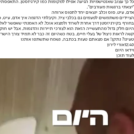
כל כך עצוב שאנטישמיות הגיעה אפילו למקומות כמו קירגיזסטן. התאפסתי 
"יצאתי ברגשות מעורבים",
אדם, עיט, סוס וכלב יוצאים יחד לתפוס ארוחה
הציידים משתמשים לפעמים גם בכלבי ציד, וקיבלתי הדגמה איך אדם, עיט, 
בחורף בקירגיזסטן דרך אחרת לשרוד ולמצוא אוכל. לא האמנתי שאפשר לאלף
היום חלק גדול מהתעשייה הזאת הוא לצורכי תיירות והדגמות, אבל יש חו
קשה לראות ניצול של בעלי חיים, בטח כשהיום זה כבר לא תמיד צורך הישרד
טעינו? נתקן! אם מצאתם טעות בכתבה, נשמח שתשתפו אותנו
12:40
אורי לירון
וידאו היום
לעוד תוכן