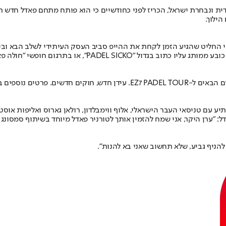
ילוך.
 החליט שהגיע הזמן לקחת את ההייפ סביב העסק העיתידי לשלב הבא ובי
לשם כך, זהבי שלח לרבים מחבריו שקית ממותגת של העסק החדש 
טים נוספים בקרוב".
יע עם טניסאי העבר הישראלי, אלוף ווימבלדון, רולאן גארוס ואליפות אוס
להניף גביע, שלא תחשוב שאני בא להנות".