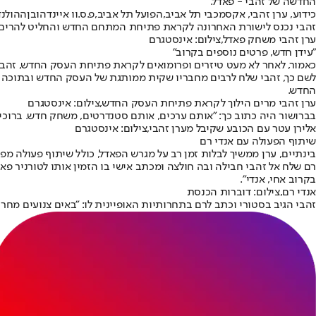
החדשה של זהבי - פאדל.
כידוע, ערן זהבי, אקס
מכבי תל אביב
,
הפועל תל אביב
,
פ.ס.וו איינדהובן
זהבי נכנס לישורת האחרונה לקראת פתיחת המתחם החדש והחליט להרים ה
ערן זהבי משחק פאדל,צילום: אינסטגרם
"עידן חדש, פרטים נוספים בקרוב"
כאמור, לאחר לא מעט טיזרים ופרומואים לקראת פתיחת העסק החדש, זהבי
החדש.
ערן זהבי מרים הילוך לקראת פתיחת העסק החדש,צילום: אינסטגרם
בברושור היה כתוב כך: "אותם ערכים, אותם סטנדרטים, משחק חדש. ברוכים הבאים ל-EZ7 PADEL TOUR. עידן חדש, חוקים חדשים. פר
אלירן עטר עם הכובע שקיבל מערן זהבי,צילום: אינסטגרם
שיתוף הפעולה עם אנדי רם
בינתיים, ערן ממשיך לבלות זמן רב על מגרש הפאדל, כולל שיתוף פעולה מפת
בקרוב אחי, אנדי".
אנדי רם,צילום: דוברות הכנסת
זהבי הגיב בסטורי וכתב לרם בתחרותיות האופיינית לו: "באים צנועים מחר 