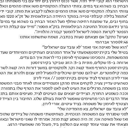
הישראלי הוא קובי ידיד הלוי, אשר נכנס לרחוץ בים יחד עם בני משפחתו
הבחין בו כשהוא צף במים. צוותי ההצלה המקומיים משו אותו מהמים ונאלצ
צוותי ההצלה המקומיים משו אותו מהמים ונאלצו לקבוע את מותו. קובי ידיד 
בחוף ובים, עד שמצנח רחיפה שחלף מעל האזור הבחין בו כשהוא צף במים", 
ברוך נידאם מנהל החטיבה הבינלאומית בזק״א מספר: "מייד עם קבלת הדיו
הנפטר לקראת הטסה לישראל להמשך קבורה והלוויה".
טעינו? נתקן! אם מצאתם טעות בכתבה, נשמח שתשתפו אותנו
09:46
סהר אברהמי
"הוא שאל מאיפה אני ואמר 'לא עובד עם ישראלים'"
בטיול שלי ב
קירגיזסטן
שמעתי על אחד המנהגים העתיקים והמיוחדים שעדיין
מהמשפחות, והסכימו שאצטרף לאימון כדי לראות איך הם צדים.
ארוחה ב-15 שקלים, מונית ב-5: הזוג ש
ביקר בקירגיזסטן
בקירגיזסטן החורף מאוד קשה וקר, ולמקומיים במשך דורות היה קשה לשר
כמה קילומטרים. יש להם טפרים שיכולים להפעיל לחץ עצום ולהרוג את הט
אורי לירון הצטרף לציד עיטים בקירגיזסטן // אורי לירון
כשהעיט עדיין צעיר, לוקחים אותו מהקן ומצמידים אותו לאחד מבני המשפ
כמו בן משפחה.
מרגילים את העיט לאט לאט למסור את הטרף שלו בתמורה לח
וככה כשמגיע החורף, הציידים יוצאים עם העיטים לציד, מעיפים אותם בתנו
אחד הדברים הכי מרשימים שאפשר לראות בעולם שלנו. החיבור בין הצייד ל
הצטרף לאימון של משפחה בציד עיטים. אורי לירון,
"לא עובד עם ישראלים, צא מהמדינה שלי"
לפני שסגרתי עם המשפחה הנוכחית, כשחיפשתי משפחה של ציידים שתוכל להד
ואז שאל מאיפה אני, זה היה נשמע קצת מוזר, אמרתי לו שאני מישראל ובאותו
מצאתי את עצמי עומד קפוא עם הטלפון ביד, מעכל מה ששמעתי הרגע.