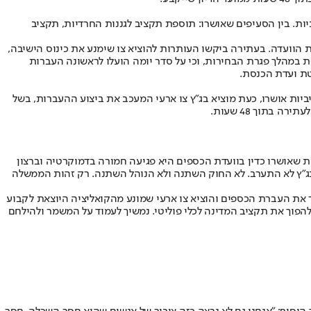
ת. בין הסעיפים שאושרו: תוספת תקציב לגננות החרדיות, תקציב
ת הוועדה. בעתירה ביקשו העותרות להוציא צו שימנע את כינוס הישיבה,
 במהלך פגרת הבחירות, וכי על סדר יומה הועלו לראשונה העברות
ות אושרו, כעת מוציא בג”ץ צו ארעי המעכב את ביצוע ההעברות, בשל
בתוך 48 שעות.
ת שאושרו כדין בוועדת הכספים היא פגיעה חמורה בדמוקרטיה וברצון
ובג״ץ לא התערב. לא החוק השתנה ולא הנוהל השתנה. רק זהות הממשלה
צר את העברת הכספים והוציא צו ארעי שמונע מהקואליציה היוצאת לקבוע
להפוך את תקציב המדינה לכלי פוליטי. נמשיך לעמוד על המשמר ולהילחם