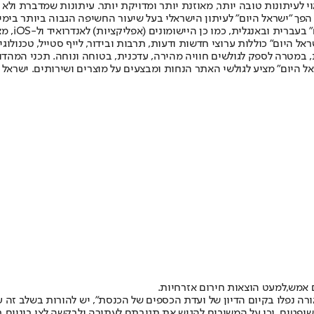
לעיתונות טובה יותר, מאוזנת יותר ומדויקת יותר. עיתונות שמדברת ולא צ
שלום. המהדורה המודפסת הראשונה פורסמה ב-30 ביולי 2007, וב-2010 הפך "ישראל היום" לעיתון הישראלי בעל שי
לחמנוביץ,
ל היום" כוללות ערוצי חדשות ודעות, תרבות ובידור, לייף סטייל, טכנולוגיה
ברית, במטרה לספק לגולשים חוויה מהירה, עדכנית, בטוחה ונוחה. תכני המה
ל היום" מציע לגולשי האתר הנחות ומבצעים על מוצרים ושירותים. ישראל 
 אמש,
למעט הוצאות חירום אזרחיות.
ה נפלו בקיום הדיון של ועדת הכספים של הכנסת", יש להורות בשלב זה ע
 המשיבים להגיש את תגובתם לעתירה ולבקשה לצו ביניים בתוך 48 שעות ממועד הדיון שי