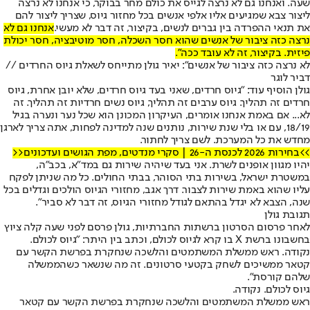
שעה. ואנחנו גם לא נרצה לגייס את כולם מחר בבוקר, כי אנחנו לא נרצה
ליצור צבא שמגיעים אליו אלפי אנשים בכל מחזור גיוס, שצריך ליצור להם
את תנאי ההפרדה בין גברים לנשים, בקיצור, זה דבר לא מעשי.
אנחנו גם לא
נרצה כזה ציבור של אנשים שהוא חסר השכלה, חסר מוטיבציה, חסר יכולת
פיזית. בקיצור, זה לא עובד ככה".
לא נרצה כזה ציבור של אנשים": יאיר גולן מתייחס לשאלת גיוס החרדים //
דביר לוגר
גולן הוסיף עוד: "גיוס חרדים, שאני בעד גיוס חרדים, שלא יובן אחרת, גיוס
חרדים זה תהליך. גיוס ערבים זה תהליך, גיוס נשים חרדיות זה תהליך. זה
לא... אם באמת אנחנו אומרים, העיקרון המכונן הוא שכל נער ונערה בגיל
18/19, עם או בלי שנת שירות, נותנים שנה למדינה לפחות, אתה צריך לארגן
מחדש את כל המערכת. לשם צריך לחתור.
>>בחירות 2026 לכנסת ה-26 | סקרי מנדטים, מפת הגושים ועדכונים<<
יהיו מגוון אופנים לשרת. אני בעד שיהיה שירות גם במד"א, בכב"ה,
במשטרת ישראל, בשירות בתי הסוהר, בבתי החולים. כל מה שניתן לפקח
עליו שהוא באמת שירות לצבור. דרך אגב, מחזורי הגיוס הולכים וגדלים בכל
שנה, הצבא לא יגדל בהתאם לגודל מחזורי הגיוס, זה דבר לא סביר".
תגובת גולן
לאחר פרסום הסרטון ברשתות החברתיות, גולן פרסם לפני שעה קלה ציוץ
בחשבונו ברשת X בו קרא לגיוס לכולם, וכתב בין היתר: "גיוס לכולם.
נקודה. ראש ממשלת המשתמטים והלשכה שנחקרת בפרשת הקשר עם
קטאר ממשיכים לשחק בקטעי סרטונים. זה מה שנשאר כשהממשלה
שלהם קורסת".
גיוס לכולם. נקודה.
ראש ממשלת המשתמטים והלשכה שנחקרת בפרשת הקשר עם קטאר