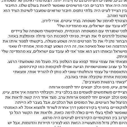
ארנבים, שועלים ולעיתים גם טרף גדול יותר. הצטרפתי לאימון של משפחה,
וזה היה אחד הדברים הכי מרשימים שאפשר לראות בעולם שלנו. החיבור
בין הצייד לעיט היה בלתי נתפס. חיבור שרואים שמעבר לשיטת הציד הוא
רגשי ואוהב.
הצטרף לאימון של משפחה בציד עיטים. אורי לירון,
"לא עובד עם ישראלים, צא מהמדינה שלי"
לפני שסגרתי עם המשפחה הנוכחית, כשחיפשתי משפחה של ציידים
שתוכל להדגים לי את הצייד, פניתי לסוכנות הכי גדולה ומומלצת באזור.
הבחור נתן לי את כל הפרטים והיה נשמע מעולה, ביקשתי לסגור איתו את
ההדגמה ואז שאל מאיפה אני, זה היה נשמע קצת מוזר, אמרתי לו שאני
מישראל ובאותו רגע הוא אמר 'אני לא עובד עם ישראלים, צא מהמדינה שלי'
וניתק.
מצאתי את עצמי עומד קפוא עם הטלפון ביד, מעכל מה ששמעתי הרגע.
כל כך עצוב שאנטישמיות הגיעה אפילו למקומות כמו קירגיזסטן.
התאפסתי על עצמי והחלטתי שאני לא נותן לו להוריד אותי, ומצאתי
סוכנות אחרת שקיבלה אותי באהבה.
"יצאתי ברגשות מעורבים",
אדם, עיט, סוס וכלב יוצאים יחד לתפוס ארוחה
הציידים משתמשים לפעמים גם בכלבי ציד, וקיבלתי הדגמה איך אדם, עיט,
סוס וכלב יוצאים יחד לתפוס ארוחת ערב. מצד אחד היה קשה לראות את
הניצול של העיטים, של הסוסים ושל הכלבים, אבל בעבר לא הייתה
למקומיים בחורף בקירגיזסטן דרך אחרת לשרוד ולמצוא אוכל. לא האמנתי
שאפשר לאלף בעלי חיים כאלה לרמה כזאת, ולראות את הקשר הכל כך
קרוב בין המקומיים הקירגיזים לעיטים היה מרגש.
היום חלק גדול מהתעשייה הזאת הוא לצורכי תיירות והדגמות, אבל יש