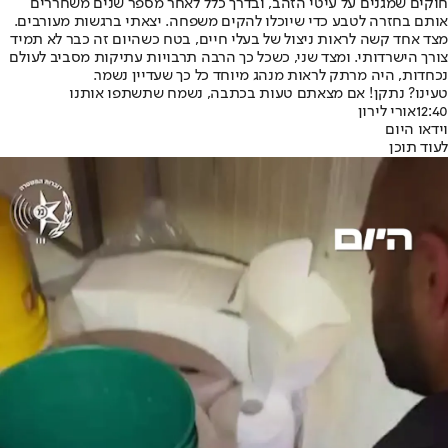
חוקים שמגנים על עיטי הזהב, ובדרך כלל לאחר מספר שנים משחררים
אותם בחזרה לטבע כדי שיוכלו להקים משפחה. יצאתי ברגשות מעורבים.
מצד אחד קשה לראות ניצול של בעלי חיים, בטח כשהיום זה כבר לא תמיד
צורך הישרדותי. ומצד שני, כשכל כך הרבה תרבויות עתיקות מסביב לעולם
נכחדות, היה מרתק לראות מנהג מיוחד כל כך שעדיין נשמר.
טעינו? נתקן! אם מצאתם טעות בכתבה, נשמח שתשתפו אותנו
12:40
אורי לירון
וידאו היום
לעוד תוכן