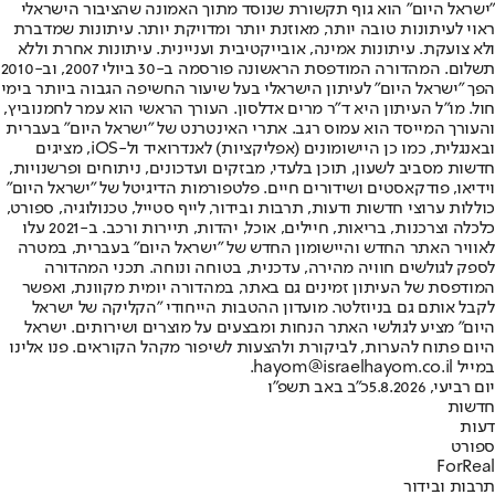
"ישראל היום" הוא גוף תקשורת שנוסד מתוך האמונה שהציבור הישראלי
ראוי לעיתונות טובה יותר, מאוזנת יותר ומדויקת יותר. עיתונות שמדברת
ולא צועקת. עיתונות אמינה, אובייקטיבית ועניינית. עיתונות אחרת וללא
תשלום. המהדורה המודפסת הראשונה פורסמה ב-30 ביולי 2007, וב-2010
הפך "ישראל היום" לעיתון הישראלי בעל שיעור החשיפה הגבוה ביותר בימי
חול. מו"ל העיתון היא ד"ר מרים אדלסון. העורך הראשי הוא עמר לחמנוביץ,
והעורך המייסד הוא עמוס רגב. אתרי האינטרנט של "ישראל היום" בעברית
ובאנגלית, כמו כן היישומונים (אפליקציות) לאנדרואיד ול-iOS, מציגים
חדשות מסביב לשעון, תוכן בלעדי, מבזקים ועדכונים, ניתוחים ופרשנויות,
וידיאו, פודקאסטים ושידורים חיים. פלטפורמות הדיגיטל של "ישראל היום"
כוללות ערוצי חדשות ודעות, תרבות ובידור, לייף סטייל, טכנולוגיה, ספורט,
כלכלה וצרכנות, בריאות, חיילים, אוכל, יהדות, תיירות ורכב. ב-2021 עלו
לאוויר האתר החדש והיישומון החדש של "ישראל היום" בעברית, במטרה
לספק לגולשים חוויה מהירה, עדכנית, בטוחה ונוחה. תכני המהדורה
המודפסת של העיתון זמינים גם באתר, במהדורה יומית מקוונת, ואפשר
לקבל אותם גם בניוזלטר. מועדון ההטבות הייחודי "הקליקה של ישראל
היום" מציע לגולשי האתר הנחות ומבצעים על מוצרים ושירותים. ישראל
היום פתוח להערות, לביקורת ולהצעות לשיפור מקהל הקוראים. פנו אלינו
במייל hayom@israelhayom.co.il.
יום רביעי, 5.8.2026
כ"ב באב תשפ"ו
חדשות
דעות
ספורט
ForReal
תרבות ובידור