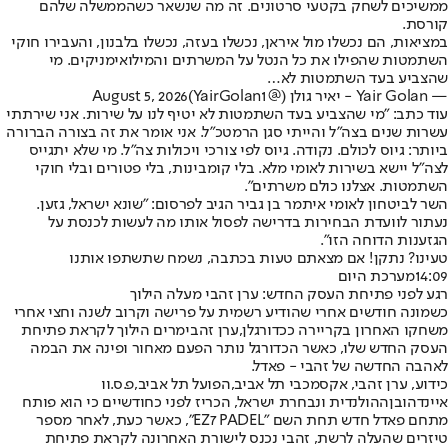
ממשיכים לשחק בקטעי סרטונים. זה מה שנשאר כשהממשלה שלהם
קורסת.
במציאות, הם נכשלו מול איראן, נכשלו בעזה, נכשלו בלבנון, והעבירו חוקי
השתמטות שהפילו את כל הנטל על המשרתים והמילואימניקים. מי
שהצביע בעד השתמטות לא…
— Yair Golan - יאיר גולן (@YairGolan1)
August 5, 2026
עוד כתב: "מי שהצביע בעד השתמטות לא יטיף לנו על שירות. אני שירתתי
עשרות שנים בצה״ל והייתי סגן הרמטכ״ל. אני אומר את זה בצורה הברורה
ביותר: גיוס לכולם. נקודה. גיוס לפי צורכי ויכולות צה״ל. מי שלא יתגייס
לצה״ל יישא בשירות לאומי מלא. בלי קומבינות, בלי פטורים ובלי חוקי
השתמטות. אצלנו כולם משרתים".
השר לביטחון לאומי איתמר בן גביר הגיב לפרסום: "שונא ישראל, גזען.
נעתור לוועדת הבחירות בדרישה לפסול אותו מה לעשות לכנסת על
הגזענות הדוחה הזו".
טעינו? נתקן! אם מצאתם טעות בכתבה, נשמח שתשתפו אותנו
14:09
מערכת היום
רגע לפני פתיחת העסק החדש: ערן זהבי מעלה הילוך
כשמונה חודשים אחרי שהודיע רשמית על פרישה וקרוב לשנה וחצי אחרי
משחקו האחרון בקריירה ככדורגלן,
ערן זהבי
מרים הילוך לקראת פתיחת
העסק החדש שלו, כאשר הכדורגל נותר הפעם מאחור ופינה את הבמה
לאהבה החדשה של זהבי - פאדל.
כידוע, ערן זהבי, אקס
מכבי תל אביב
,
הפועל תל אביב
,
פ.ס.וו
איינדהובן
ההולנדית ונבחרת ישראל, הכריז לפני כחודשיים כי הוא פותח
מתחם פאדל חדש תחת השם "EZ7 PADEL", כאשר כעת, לאחר מספר
טיזרים שהעלה לרשת, זהבי נכנס לישורת האחרונה לקראת פתיחת