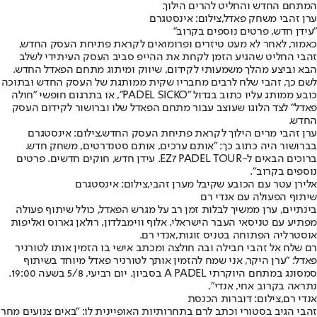
המתחם החדש והחליט להרים הילוך.
ערן זהבי משחק פאדל,צילום: אינסטגרם
"עידן חדש, פרטים נוספים בקרוב"
כאמור, לאחר לא מעט טיזרים ופרומואים לקראת פתיחת העסק החדש,
זהבי החליט שהגיע הזמן לקחת את ההייפ סביב העסק העיתידי לשלב
הבא וביצע מהלך משמעותי לקידום, שיווק ומיתוג מתחם הפאדל החדש.
לשם כך, זהבי שלח לרבים מחבריו שקית ממותגת של העסק החדש ובתוכה
כובע ממותג עליו כתוב בגדול "PADEL SICKO", או בתרגום חופשי "חולה
פאדל" לצד הלוגו שעוצב עבור מתחם הפאדל שלו וברושור לקידום העסק
החדש.
ערן זהבי מרים הילוך לקראת פתיחת העסק החדש,צילום: אינסטגרם
בברושור היה כתוב כך: "אותם ערכים, אותם סטנדרטים, משחק חדש.
ברוכים הבאים ל-EZ7 PADEL TOUR. עידן חדש, חוקים חדשים. פרטים
נוספים בקרוב".
אלירן עטר עם הכובע שקיבל מערן זהבי,צילום: אינסטגרם
שיתוף הפעולה עם אנדי רם
בינתיים, ערן ממשיך לבלות זמן רב על מגרש הפאדל, כולל שיתוף פעולה
מפתיע עם טניסאי העבר הישראלי, אלוף ווימבלדון, רולאן גארוס ואליפות
אוסטרליה הפתוחה בטניס זוגות,
אנדי רם
.
רם שלח אל זהבי חבילה ובה חולצה ומכתב אישי בו הזמין אותו לטורניר
פאדל: "ערן היקר, אני שמח להזמין אותך לטורניר פאדל מיוחד בשיתוף
סמסונג במתחם היוקרתי A PADEL בסביון. יום רביעי, 5/8 בשעה 19:00.
נתראה בקרוב אחי, אנדי".
אנדי רם,צילום: דוברות הכנסת
זהבי הגיב בסטורי וכתב לרם בתחרותיות האופיינית לו: "באים צנועים מחר