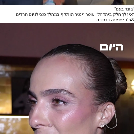
"בוגד בעם"
"אין לך חלק ביהדות": עופר וינטר הותקף במהלך כנס לגיוס חרדים
0:43
|
לצפייה בכתבה