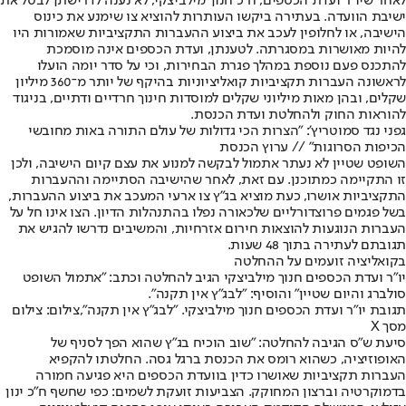
לאחר שיו”ר ועדת הכספים, ח”כ חנוך מילביצקי, לא נענה לדרישתן לבטל את
ישיבת הוועדה. בעתירה ביקשו העותרות להוציא צו שימנע את כינוס
הישיבה, או לחלופין לעכב את ביצוע ההעברות התקציביות שאמורות היו
להיות מאושרות במסגרתה. לטענתן, ועדת הכספים אינה מוסמכת
להתכנס פעם נוספת במהלך פגרת הבחירות, וכי על סדר יומה הועלו
לראשונה העברות תקציביות קואליציוניות בהיקף של יותר מ־360 מיליון
שקלים, ובהן מאות מיליוני שקלים למוסדות חינוך חרדיים ודתיים, בניגוד
להוראות החוק ולהחלטת ועדת הכנסת.
גפני נגד סמוטריץ': "הצרות הכי גדולות של עולם התורה באות מחובשי
הכיפות הסרוגות" // ערוץ הכנסת
השופט שטיין לא נעתר אתמול לבקשה למנוע את עצם קיום הישיבה, ולכן
זו התקיימה כמתוכנן. עם זאת, לאחר שהישיבה הסתיימה וההעברות
התקציביות אושרו, כעת מוציא בג”ץ צו ארעי המעכב את ביצוע ההעברות,
בשל פגמים פרוצדורליים שלכאורה נפלו בהתנהלות הדיון. הצו אינו חל על
העברות הנוגעות להוצאות חירום אזרחיות, והמשיבים נדרשו להגיש את
תגובתם לעתירה בתוך 48 שעות.
בקואליציה זועמים על ההחלטה
יו"ר ועדת הכספים חנוך מילביצקי הגיב להחלטה וכתב: "אתמול השופט
סולברג והיום שטיין" והוסיף: "לבג"ץ אין תקנה".
תגובת יו"ר ועדת הכספים חנוך מילביצקי. "לבג"ץ אין תקנה",צילום: צילום
מסך X
סיעת ש״ס הגיבה להחלטה: "שוב הוכיח בג״ץ שהוא הפך לסניף של
האופוזיציה, כשהוא רומס את הכנסת ברגל גסה. החלטתו להקפיא
העברות תקציביות שאושרו כדין בוועדת הכספים היא פגיעה חמורה
בדמוקרטיה וברצון המחוקק. הצביעות זועקת לשמים: כפי שחשף ח״כ ינון