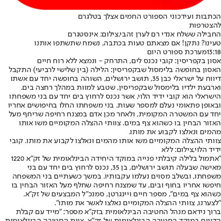
הכתבות ועידכוני הספורט החמים אצלך בטלגרם
להצטרפות
החבילה ששלח אנדי רם לערן זהבי,צילום: אינסטגרם
טעינו? נתקן! אם מצאתם טעות בכתבה, נשמח שתשתפו אותנו
13:18
מערכת ספורט היום
אסון בקפריסין: קובי נכנס לים, התרחק - ונמצא ללא רוח חיים
האסון בחופשה בלימסול שבקפריסין: הלילה (בין שלישי לרביעי) התקבל
דיווח על ישראלי כבן 35, תושב ירושלים, השוהה בחופשה יחד עם אשתו
וארבעת ילדיו בלימסול שבקפריסין, שטבע למוות במהלך רחצה בים.
הישראלי הוא קובי ידיד הלוי, אשר נכנס לרחוץ בים יחד עם בני משפחתו
ובאופן פתאומי נעלם למספר שעות. בני משפחתו החלו בחיפושים אחריו
יחד עם המשטרה המקומית, ולאחר מכן אדם במצנח רחיפה שריחף מעל
האזור הבחין בו כשהוא צף במים. צוותי ההצלה המקומיים משו אותו
מהמים ונאלצו לקבוע את מותו.
צוותי ההצלה המקומיים משו אותו מהמים ונאלצו לקבוע את מותו. קובי
ידיד הלוי,צילום: ללא
"אתמול בלילה קיבלתי פנייה במוקד היחידה הבינלאומית של זק"א 1220
מאישה שבעלה תושב ירושלים, בן 35, נכנס לרחוץ בים יחד עם בני
משפחתו, ובשלב מסוים נעלמו עקבותיו. במשך כשעתיים בני המשפחה
חיפשו אחריו בחוף ובים, עד שמצנח רחיפה שחלף מעל האזור הבחין בו
כשהוא צף במים", מספר חיים ויינגרטן, סמנכ"ל המבצעים של זק"א.
"לצערנו, צוותי ההצלה המקומיים נאלצו לאשר את מותו".
ברוך נידאם מנהל החטיבה הבינלאומית בזק״א מספר: "מייד עם קבלת