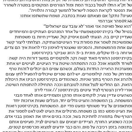
הדיווח במוקד החטיבה הבינלאומית של זק״א, צוות החטיבה הבינלאומית
של זק״א החלו לטפל בכבוד המת ומול הגורמים המקומים במטרה לשחרר
את הנפטר לקראת הטסה לישראל להמשך קבורה והלוויה".
טעינו? נתקן! אם מצאתם טעות בכתבה, נשמח שתשתפו אותנו
09:46
סהר אברהמי
"הוא שאל מאיפה אני ואמר 'לא עובד עם ישראלים'"
בטיול שלי ב
קירגיזסטן
שמעתי על אחד המנהגים העתיקים והמיוחדים
שעדיין קיים בה. הגעתי לאגם איסיק קול, שעדיין חיות בו משפחות
שממשיכות לשמר את מסורת ציד ה
עיטים
העתיקה. הצלחתי ליצור קשר
עם אחת מהמשפחות, והסכימו שאצטרף לאימון כדי לראות איך הם צדים.
ארוחה ב-15 שקלים, מונית ב-5: הזוג ש
ביקר בקירגיזסטן
בקירגיזסטן החורף מאוד קשה וקר, ולמקומיים במשך דורות היה קשה
לשרוד ולמצוא אוכל. ככה התפתחה שיטת ציד העיטים. לעיטים יש אחת
ממערכות הראייה החדות בעולם, וכשהם עפים הם יכולים לזהות טרף
ממרחק של כמה קילומטרים. יש להם טפרים שיכולים להפעיל לחץ עצום
ולהרוג את הטרף בתוך שניות. כשהנוודים בקירגיזסטן הבינו את היכולת
הזאת, הם החליטו לנצל אותה לטובתם וככה התחילה להתפתח השיטה.
אורי לירון הצטרף לציד עיטים בקירגיזסטן // אורי לירון
כשהעיט עדיין צעיר, לוקחים אותו מהקן ומצמידים אותו לאחד מבני
המשפחה. בן המשפחה והעיט גדלים יחד, מבלים שעות ארוכות יחד
ומתאמנים על ציד משותף כמעט מדי יום. המשפחות בקירגיזסטן רואות
את העיט ממש כמו בן משפחה.
מרגילים את העיט לאט לאט למסור את
הטרף שלו בתמורה לחתיכת בשר, וככה בונים איתו את האמון בבני אדם.
וככה כשמגיע החורף, הציידים יוצאים עם העיטים לציד, מעיפים אותם
בתנופה בזמן רכיבה על סוס, והם כבר יודעים למצוא מכרסמים קטנים,