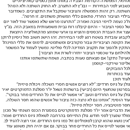
אזולאי, הממשלה הקודמת העבירה באותו אופן כספים קואליציוניים
כשבוע לפני הבחירות – ובג״ץ לא התערב. לא החוק השתנה ולא הנוהל
השתנה. רק זהות הממשלה והציבור שמקבל את התקציבים. כשמדובר
בילדי הציבור החרדי, פתאום כללי המשחק משתנים. זו חרפה".
ח"כ נעמה לזימי הגיבה ואמרה: "התרענו מראש שלא נאפשר שוד לאור יום
של כספי הציבור - והיום קיבלנו רוח גבית משמעותית במאבק הזה. בג"ץ
עצר את העברת הכספים והוציא צו ארעי שמונע מהקואליציה היוצאת
לקבוע עובדות בשטח רגע לפני הבחירות. זהו הישג חשוב מול ניסיון לרוקן
את הקופה הציבורית עבור מקורבים ומשתמטים, לרמוס את כללי המינהל
התקין ולהפוך את תקציב המדינה לכלי פוליטי. נמשיך לעמוד על המשמר
ולהילחם עד שכספי הציבור יחזרו לשרת את הציבור|
טעינו? נתקן! אם מצאתם טעות בכתבה, נשמח שתשתפו אותנו
אלינור שירקני-קופמן
לכל המבזקים
עוד בכותרות
לעוד תוכן
גולן על גיוס חרדים: "לא רוצים אנשים חסרי השכלה ויכולת פיזית"
בסרטון שנחשף היום (רביעי) ברשתות נשאל יו"ר מפלגת הדמוקרטים יאיר
גולן על גיוס החרדים וטען: "אי אפשר לגייס את כל החרדים מחר בבוקר".
עוד הוסיף: "אנחנו גם לא נרצה כזה ציבור של אנשים שהוא חסר השכלה,
חסר מוטיבציה, חסר יכולת פיזית".
את הדברים אמר יו"ר מפלגת הדמוקרטים במסגרת הכנס השנתי של מכון
מולד שנערך לפני חודש. גולן התייחס בהרחבה לשאלת גיוס החרדים ואמר:
"אין נושא שהוא קרבן לפופוליזם זול כמו גיוס החרדים. אני רוצה להגיד לך,
אי אפשר לגייס את כל החרדים מחר בבוקר, גם אם יהיה חוק משוגע עוד