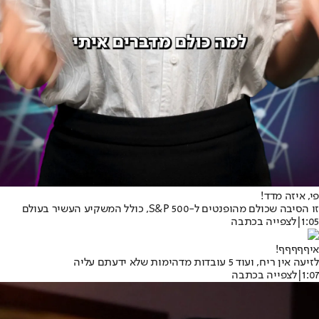
פי, איזה מדד!
זו הסיבה שכולם מהופנטים ל-S&P 500, כולל המשקיע העשיר בעולם
1:05
|
לצפייה בכתבה
איףףףףף!
לזיעה אין ריח, ועוד 5 עובדות מדהימות שלא ידעתם עליה
1:07
|
לצפייה בכתבה