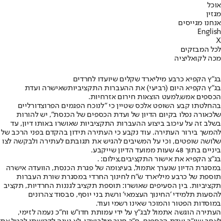
אוכל
מגזין
אנחנו מגייסים
English
X
לכל המבזקים
מכה לקואליציה
בג"ץ הקפיא כרבע מיליארד שקלים שיועדו לחרדים
בג”ץ הקפיא היום (רביעי) את ההעברות התקציביות
שאישרה ועדת
הכספים אמש,
למעט הוצאות חירום אזרחיות.
בהחלטתו קבע השופט אלכס שטיין כי "לנוכח הפגמים הפרוצדורליים
שלכאורה נפלו בקיום הדיון של ועדת הכספים של הכנסת", יש להורות
בשלב זה על עיכוב ביצוע ההעברות התקציביות שאושרו באותו דיון, עד
להמשך בירור העתירה. עוד נקבע כי העתירה תידון בהקדם בפני הרכב של
שלושה שופטים, וכי על המשיבים להגיש את תגובתם לעתירה ולבקשה לצו
ביניים בתוך 48 שעות ממועד הדיון שייקבע.
בג"צ הקפיא את אישור התקציבים,צילום: .
במסגרת הדיון שנערך אתמול, בעיצומה של פגרת הכנסת, הוועדה אישרה
תוספת של כרבע מיליארד ש"ח לחינוך החרדי במסגרת שורת העברות
תקציביות. בין הסעיפים שאושרו: תוספת תקציב לגננות החרדיות, תקציב
להסעות תלמידי 'החינוך העצמאי' ורשת בני יוסף, סבסוד צהרונים
במוסדות הפטור והמוכר שאינו רשמי ועוד.
העתירה הוגשה אתמול לבג”ץ על ידי עמותת חדו”ש וח”כ נעמה לזימי,