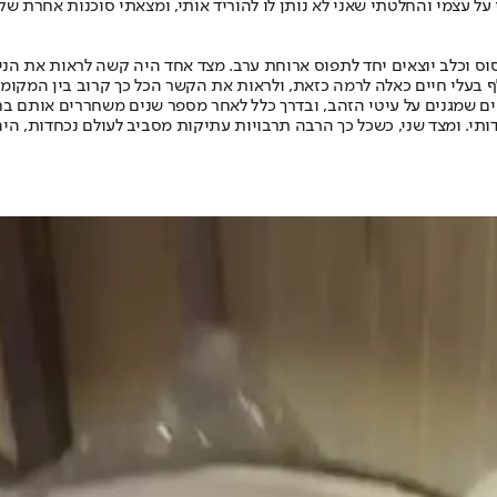
על עצמי והחלטתי שאני לא נותן לו להוריד אותי, ומצאתי סוכנות אחרת ש
סוס וכלב יוצאים יחד לתפוס ארוחת ערב. מצד אחד היה קשה לראות את הני
 בעלי חיים כאלה לרמה כזאת, ולראות את הקשר הכל כך קרוב בין המקומיי
קים שמגנים על עיטי הזהב, ובדרך כלל לאחר מספר שנים משחררים אותם ב
ותי. ומצד שני, כשכל כך הרבה תרבויות עתיקות מסביב לעולם נכחדות, היה