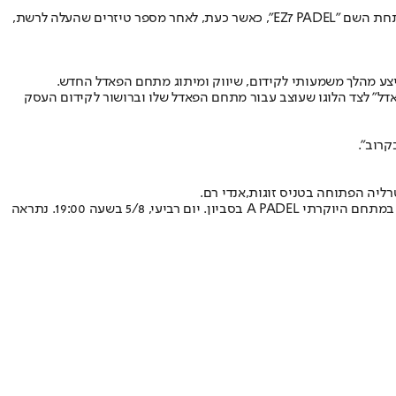
ההולנדית ונבחרת ישראל, הכריז לפני כחודשיים כי הוא פותח מתחם פאדל חדש תחת השם "EZ7 PADEL", כאשר כעת, לאחר מספר טיזרים שהעלה לרשת,
צע מהלך משמעותי לקידום, שיווק ומיתוג מתחם הפאדל החדש.
ובתוכה כובע ממותג עליו כתוב בגדול "PADEL SICKO", או בתרגום חופשי "חולה פאדל" לצד הלוגו שעוצב עבור מתחם הפאדל שלו וברושור לקידום העסק
טרליה הפתוחה בטניס זוגות,
אנדי רם
.
רם שלח אל זהבי חבילה ובה חולצה ומכתב אישי בו הזמין אותו לטורניר פאדל: "ערן היקר, אני שמח להזמין אותך לטורניר פאדל מיוחד בשיתוף סמסונג במתחם היוקרתי A PADEL בסביון. יום רביעי, 5/8 בשעה 19:00. נתראה