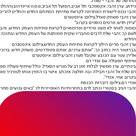
החדשה של זהבי - פאדל.
כידוע, ערן זהבי, אקס
מכבי תל אביב
,
הפועל תל אביב
,
פ.ס.וו איינדהובן
זהבי נכנס לישורת האחרונה לקראת פתיחת המתחם החדש והחליט להרים ה
ערן זהבי משחק פאדל,צילום: אינסטגרם
"עידן חדש, פרטים נוספים בקרוב"
כאמור, לאחר לא מעט טיזרים ופרומואים לקראת פתיחת העסק החדש, זהבי
החדש.
ערן זהבי מרים הילוך לקראת פתיחת העסק החדש,צילום: אינסטגרם
בברושור היה כתוב כך: "אותם ערכים, אותם סטנדרטים, משחק חדש. ברוכים הבאים ל-EZ7 PADEL TOUR. עידן חדש, חוקים חדשים. פר
אלירן עטר עם הכובע שקיבל מערן זהבי,צילום: אינסטגרם
שיתוף הפעולה עם אנדי רם
בינתיים, ערן ממשיך לבלות זמן רב על מגרש הפאדל, כולל שיתוף פעולה מפת
בקרוב אחי, אנדי".
אנדי רם,צילום: דוברות הכנסת
זהבי הגיב בסטורי וכתב לרם בתחרותיות האופיינית לו: "באים צנועים מחר 