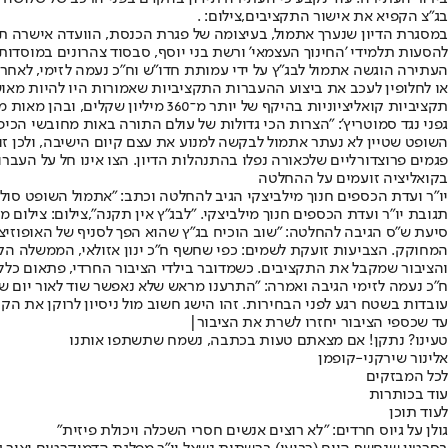
בג"צ הקפיא את אישור התקציבים,צילום: .
במסגרת הדיון שנערך אתמול, בעיצומה של פגרת הכנסת, הוועדה אישרה תו
להסעות תלמידי 'החינוך העצמאי' ורשת בני יוסף, סבסוד צהרונים במוסדות 
העתירה הוגשה אתמול לבג”ץ על ידי עמותת חדו”ש וח”כ נעמה לזימי, לאחר 
או לחלופין לעכב את ביצוע ההעברות התקציביות שאמורות היו להיות מא
תקציביות קואליציוניות בהיקף של יותר מ־360 מיליון שקלים, ובהן מאות מיליוני שקלים למוסדות חינוך חרדיים ודתיים, בניגוד להוראות החוק ולהחלטת ועדת הכנסת.
גפני נגד סמוטריץ': "הצרות הכי גדולות של עולם התורה באות מחובשי הכי
השופט שטיין לא נעתר אתמול לבקשה למנוע את עצם קיום הישיבה, ולכן ז
פגמים פרוצדורליים שלכאורה נפלו בהתנהלות הדיון. הצו אינו חל על העברות 
בקואליציה זועמים על ההחלטה
יו"ר ועדת הכספים חנוך מילביצקי הגיב להחלטה וכתב: "אתמול השופט סולברג
תגובת יו"ר ועדת הכספים חנוך מילביצקי. "לבג"ץ אין תקנה",צילום: צילום מס
סיעת ש״ס הגיבה להחלטה: "שוב הוכיח בג״ץ שהוא הפך לסניף של האופוזי
המחוקק. הצביעות זועקת לשמים: כפי שחשף ח״כ ינון אזולאי, הממשלה הק
והציבור שמקבל את התקציבים. כשמדובר בילדי הציבור החרדי, פתאום כלל
ח"כ נעמה לזימי הגיבה ואמרה: "התרענו מראש שלא נאפשר שוד לאור יום ש
עובדות בשטח רגע לפני הבחירות. זהו הישג חשוב מול ניסיון לרוקן את ה
עד שכספי הציבור יחזרו לשרת את הציבור|
טעינו? נתקן! אם מצאתם טעות בכתבה, נשמח שתשתפו אותנו
אלינור שירקני-קופמן
לכל המבזקים
עוד בכותרות
לעוד תוכן
גולן על גיוס חרדים: "לא רוצים אנשים חסרי השכלה ויכולת פיזית"