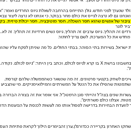
ן על גיוס החרדים וטען: "אי אפשר לגייס את כל החרדים מחר בבוקר". עוד
נערך לפני חודש. גולן התייחס בהרחבה לשאלת גיוס החרדים ואמר: "אין נו
חנו גם לא נרצה לגייס את כולם מחר בבוקר, כי אנחנו לא נרצה ליצור צבא 
 ציבור של אנשים שהוא חסר השכלה, חסר מוטיבציה, חסר יכולת פיזית. בקיצ
יר לוגר
חרדים זה תהליך. גיוס ערבים זה תהליך, גיוס נשים חרדיות זה תהליך. זה לא
 ישראל, בשירות בתי הסוהר, בבתי החולים. כל מה שניתן לפקח עליו שהוא 
לאחר פרסום הסרטון ברשתות החברתיות, גולן פרסם לפני שעה קלה ציוץ בחשבונו ברשת X בו קר
".
ים לשחק בקטעי סרטונים. זה מה שנשאר כשהממשלה שלהם קורסת.
וקי השתמטות שהפילו את כל הנטל על המשרתים והמילואימניקים. מי שהצב
ות שנים בצה״ל והייתי סגן הרמטכ״ל. אני אומר את זה בצורה הברורה ביותר:
מטות. אצלנו כולם משרתים".
ור לוועדת הבחירות בדרישה לפסול אותו מה לעשות לכנסת על הגזענות הדוח
חקו האחרון בקריירה ככדורגלן,
ערן זהבי
מרים הילוך לקראת פתיחת העסק