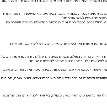
חד עם המשטרה המקומית, ולאחר מכן אדם במצנח רחיפה שריחף מעל האזור
בעלה תושב ירושלים, בן 35, נכנס לרחוץ בים יחד עם בני משפחתו, ובשלב מסוים נעלמו עקבותיו. במשך כשעתיים בני המשפחה חיפשו אחריו
מקומיים נאלצו לאשר את מותו".
ק״א החלו לטפל בכבוד המת ומול הגורמים המקומים במטרה לשחרר את
לשמר את מסורת ציד ה
עיטים
העתיקה. הצלחתי ליצור קשר עם אחת
ות הראייה החדות בעולם, וכשהם עפים הם יכולים לזהות טרף ממרחק של
יטו לנצל אותה לטובתם וככה התחילה להתפתח השיטה.
 ציד משותף כמעט מדי יום. המשפחות בקירגיזסטן רואות את העיט ממש
שועלים ולעיתים גם טרף גדול יותר. הצטרפתי לאימון של משפחה, וזה היה
ן לי את כל הפרטים והיה נשמע מעולה, ביקשתי לסגור איתו את ההדגמה