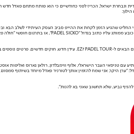
ילוך.
 החליט שהגיע הזמן לקחת את ההייפ סביב העסק העיתידי לשלב הבא ובי
לשם כך, זהבי שלח לרבים מחבריו שקית ממותגת של העסק החדש 
טים נוספים בקרוב".
יע עם טניסאי העבר הישראלי, אלוף ווימבלדון, רולאן גארוס ואליפות אוס
להניף גביע, שלא תחשוב שאני בא להנות".