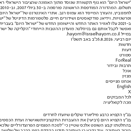
"ישראל היום" הוא גוף תקשורת שנוסד מתוך האמונה שהציבור הישראלי ראוי 
ת
ופרשנויות, וידיאו, פודקאסטים ושידורים חיים. פלטפורמות הדיגיטל של "ישרא
ב-2021 עלו לאוויר האתר החדש והיישומון החדש של "ישראל היום" בע
ואפשר לקבל אותם גם בניוזלטר. מועדון ההטבות הייחודי "הקליקה של ישרא
במייל hayom@israelhayom.co.il.
יום רביעי, 5.8.2026
כ"ב באב תשפ"ו
חדשות
דעות
ספורט
ForReal
תרבות ובידור
אוכל
מגזין
אנחנו מגייסים
English
X
לכל המבזקים
מכה לקואליציה
בג"ץ הקפיא כרבע מיליארד שקלים שיועדו לחרדים
בג”ץ הקפיא היום (רביעי) את ההעברות התקציביות
שאישרה ועדת הכספים
בהחלטתו קבע השופט אלכס שטיין כי "לנוכח הפגמים הפרוצדורליים שלכאור
בירור העתירה. עוד נקבע כי העתירה תידון בהקדם בפני הרכב של שלושה שופטים, וכי על