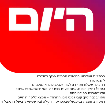
הכתבות ועידכוני הספורט החמים אצלך בטלגרם
להצטרפות
החבילה ששלח אנדי רם לערן זהבי,צילום: אינסטגרם
טעינו? נתקן! אם מצאתם טעות בכתבה, נשמח שתשתפו אותנו
13:18
מערכת ספורט היום
אסון בקפריסין: קובי נכנס לים, התרחק - ונמצא ללא רוח חיים
האסון בחופשה בלימסול שבקפריסין: הלילה (בין שלישי לרביעי) התקבל דיווח על ישראלי כבן 35, תושב ירושלים, השוהה בחופשה יחד עם אשתו וארבעת ילדיו בלימסול ש