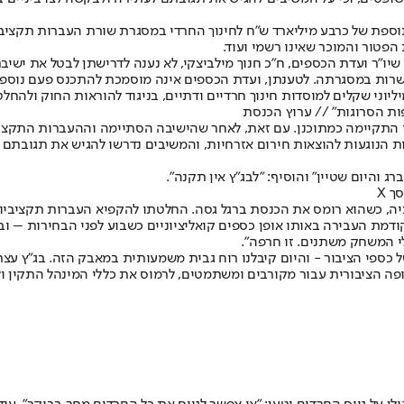
ספת של כרבע מיליארד ש"ח לחינוך החרדי במסגרת שורת העברות תקציביו
הפטור והמוכר שאינו רשמי ועוד.
שיו”ר ועדת הכספים, ח”כ חנוך מילביצקי, לא נענה לדרישתן לבטל את ישיב
ושרות במסגרתה. לטענתן, ועדת הכספים אינה מוסמכת להתכנס פעם נוספת
פות הסרוגות" // ערוץ הכנסת
ו התקיימה כמתוכנן. עם זאת, לאחר שהישיבה הסתיימה וההעברות התקציבי
הנוגעות להוצאות חירום אזרחיות, והמשיבים נדרשו להגיש את תגובתם לעתירה 
 והיום שטיין" והוסיף: "לבג"ץ אין תקנה".
ך X
ציה, כשהוא רומס את הכנסת ברגל גסה. החלטתו להקפיא העברות תקציביו
ודמת העבירה באותו אופן כספים קואליציוניים כשבוע לפני הבחירות – 
י המשחק משתנים. זו חרפה".
ל כספי הציבור - והיום קיבלנו רוח גבית משמעותית במאבק הזה. בג"ץ ע
קופה הציבורית עבור מקורבים ומשתמטים, לרמוס את כללי המינהל התקין ו