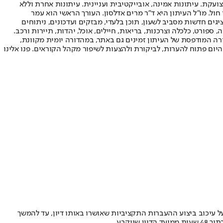
ועקת. עיתונות אמינה, אובייקטיבית ועניינית. עיתונות אחרת וללא
עור החשיפה הגבוה ביותר בימי חול. מו"ל העיתון היא ד"ר מרים אדלסון. העורך הראשי הוא עמר
 והעורך המייסד הוא עמוס רגב. אתרי האינטרנט של "ישראל היום" בעברית ובאנגלית, כמו כן היישומונים (אפליקציות) לאנדרואיד ול-iOS, מציגים חדשות מסביב לשעון, תוכן בלעדי, מבזקים ועדכונים, ניתוחים
, ספורט, כלכלה וצרכנות, בריאות, חיילים, אוכל, יהדות, תיירות ורכב.
דורה המודפסת של העיתון זמינים גם באתר, במהדורה יומית מקוונת,
היום פתוח להערות, לביקורת ולהצעות לשיפור מקהל הקוראים. פנו אלינו
ל עיכוב ביצוע ההעברות התקציביות שאושרו באותו דיון, עד להמשך
יקבע.