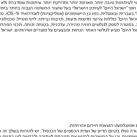
לעיתונות טובה יותר, מאוזנת יותר ומדויקת יותר. עיתונות שמדברת ולא צ
שלום. המהדורה המודפסת הראשונה פורסמה ב-30 ביולי 2007, וב-2010 הפך "ישראל היום" לעיתון הישראלי בעל שי
לחמנוביץ,
ל היום" כוללות ערוצי חדשות ודעות, תרבות ובידור, לייף סטייל, טכנולוגיה
ברית, במטרה לספק לגולשים חוויה מהירה, עדכנית, בטוחה ונוחה. תכני המה
ל היום" מציע לגולשי האתר הנחות ומבצעים על מוצרים ושירותים. ישראל 
 אמש,
למעט הוצאות חירום אזרחיות.
ה נפלו בקיום הדיון של ועדת הכספים של הכנסת", יש להורות בשלב זה ע
 המשיבים להגיש את תגובתם לעתירה ולבקשה לצו ביניים בתוך 48 שעות ממועד הדיון שי