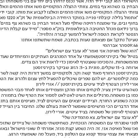
הישראלי הוא קובי ידיד הלוי, אשר נכנס לרחוץ בים יחד עם בני משפחתו
הבחין בו כשהוא צף במים. צוותי ההצלה המקומיים משו אותו מהמים ונאלצ
צוותי ההצלה המקומיים משו אותו מהמים ונאלצו לקבוע את מותו. קובי ידיד 
בחוף ובים, עד שמצנח רחיפה שחלף מעל האזור הבחין בו כשהוא צף במים", 
ברוך נידאם מנהל החטיבה הבינלאומית בזק״א מספר: "מייד עם קבלת הדיו
הנפטר לקראת הטסה לישראל להמשך קבורה והלוויה".
טעינו? נתקן! אם מצאתם טעות בכתבה, נשמח שתשתפו אותנו
09:46
סהר אברהמי
"הוא שאל מאיפה אני ואמר 'לא עובד עם ישראלים'"
בטיול שלי ב
קירגיזסטן
שמעתי על אחד המנהגים העתיקים והמיוחדים שעדיין
מהמשפחות, והסכימו שאצטרף לאימון כדי לראות איך הם צדים.
ארוחה ב-15 שקלים, מונית ב-5: הזוג ש
ביקר בקירגיזסטן
בקירגיזסטן החורף מאוד קשה וקר, ולמקומיים במשך דורות היה קשה לשר
כמה קילומטרים. יש להם טפרים שיכולים להפעיל לחץ עצום ולהרוג את הט
אורי לירון הצטרף לציד עיטים בקירגיזסטן // אורי לירון
כשהעיט עדיין צעיר, לוקחים אותו מהקן ומצמידים אותו לאחד מבני המשפ
כמו בן משפחה.
מרגילים את העיט לאט לאט למסור את הטרף שלו בתמורה לח
וככה כשמגיע החורף, הציידים יוצאים עם העיטים לציד, מעיפים אותם בתנו
אחד הדברים הכי מרשימים שאפשר לראות בעולם שלנו. החיבור בין הצייד ל
הצטרף לאימון של משפחה בציד עיטים. אורי לירון,
"לא עובד עם ישראלים, צא מהמדינה שלי"
לפני שסגרתי עם המשפחה הנוכחית, כשחיפשתי משפחה של ציידים שתוכל להד
ואז שאל מאיפה אני, זה היה נשמע קצת מוזר, אמרתי לו שאני מישראל ובאותו
מצאתי את עצמי עומד קפוא עם הטלפון ביד, מעכל מה ששמעתי הרגע.