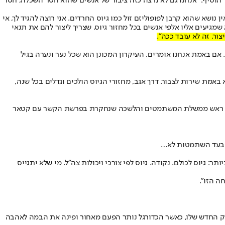
 הוסיף: "אנחנו גם לא נרצה כזה ציבור של אנשים שהוא חסר השכלה, חסר
שא שהוא קרבן לפופוליזם זול כמו גיוס החרדים. אני רוצה להגיד לך, אי
שמגיעים אליו אלפי אנשים בכל מחזור גיוס, שצריך ליצור להם את תנאי
ור, זה לא עובד ככה".
... אם באמת אנחנו אומרים, העיקרון המכונן הוא שכל נער ונערה בגיל
באמת שירות לצבור. דרך אגב, מחזורי הגיוס הולכים וגדלים בכל שנה,
א לגיוס לכולם, וכתב בין היתר: "גיוס לכולם. נקודה. ראש ממשלת המשתמטים והלשכה שנחקרת בפרשת הקשר עם קטאר
יע בעד השתמטות לא…
 גיוס לכולם. נקודה. גיוס לפי צורכי ויכולות צה״ל. מי שלא יתגייס
ה הזו".
 החדש שלו, כאשר הכדורגל נותר הפעם מאחור ופינה את הבמה לאהבה