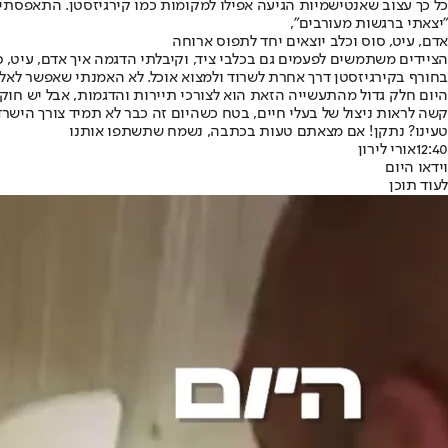
כל כך עצוב שאנטישמיות הגיעה אפילו למקומות כמו קירגיזסטן. התאפסתי 
"יצאתי ברגשות מעורבים",
אדם, עיט, סוס וכלב יוצאים יחד לתפוס ארוחה
הציידים משתמשים לפעמים גם בכלבי ציד, וקיבלתי הדגמה איך אדם, עיט, 
בחורף בקירגיזסטן דרך אחרת לשרוד ולמצוא אוכל. לא האמנתי שאפשר לאלף
היום חלק גדול מהתעשייה הזאת הוא לצורכי תיירות והדגמות, אבל יש חו
קשה לראות ניצול של בעלי חיים, בטח כשהיום זה כבר לא תמיד צורך הישרד
טעינו? נתקן! אם מצאתם טעות בכתבה, נשמח שתשתפו אותנו
12:40
אורי לירון
וידאו היום
לעוד תוכן