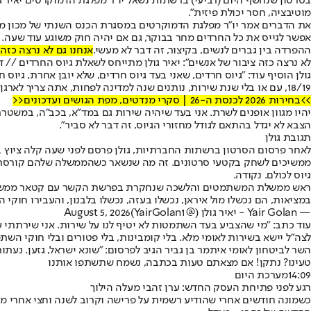
בסרטון שנחשף היום (רביעי) ברשתות נשאל יו"ר מפלגת הדמוקרטים יאיר גול
מוטיבציה, חסר יכולת פיזית".
את הדברים אמר יו"ר מפלגת הדמוקרטים במסגרת הכנס השנתי של מכון מולד ש
אפשר לגייס את כל החרדים מחר בבוקר, גם אם יהיה חוק משוגע עוד שעה. ואנ
ההפרדה בין גברים לנשים, בקיצור, זה דבר לא מעשי.
אנחנו גם לא נרצה כזה
לא נרצה כזה ציבור של אנשים": יאיר גולן מתייחס לשאלת גיוס החרדים // דב
גולן הוסיף עוד: "גיוס חרדים, שאני בעד גיוס חרדים, שלא יובן אחרת, גיוס 
18/19, עם או בלי שנת שירות, נותנים שנה למדינה לפחות, אתה צריך לארגן מחדש את כל המערכת. לשם צריך לחתור.
>>בחירות 2026 לכנסת ה-26 | סקרי מנדטים, מפת הגושים ועדכונים<<
יהיו מגוון אופנים לשרת. אני בעד שיהיה שירות גם במד"א, בכב"ה, במשטרת
הצבא לא יגדל בהתאם לגודל מחזורי הגיוס, זה דבר לא סביר".
תגובת גולן
ממשיכים לשחק בקטעי סרטונים. זה מה שנשאר כשהממשלה שלהם קורסת
גיוס לכולם. נקודה.
ראש ממשלת המשתמטים והלשכה שנחקרת בפרשת הקשר עם קטאר ממשיכ
במציאות, הם נכשלו מול איראן, נכשלו בעזה, נכשלו בלבנון, והעבירו ח
— Yair Golan - יאיר גולן (@YairGolan1)
August 5, 2026
עוד כתב: "מי שהצביע בעד השתמטות לא יטיף לנו על שירות. אני שירתתי עשר
לצה״ל יישא בשירות לאומי מלא. בלי קומבינות, בלי פטורים ובלי חוקי השת
השר לביטחון לאומי איתמר בן גביר הגיב לפרסום: "שונא ישראל, גזען. נעת
טעינו? נתקן! אם מצאתם טעות בכתבה, נשמח שתשתפו אותנו
14:09
מערכת היום
רגע לפני פתיחת העסק החדש: ערן זהבי מעלה הילוך
כשמונה חודשים אחרי שהודיע רשמית על פרישה וקרוב לשנה וחצי אחרי מש