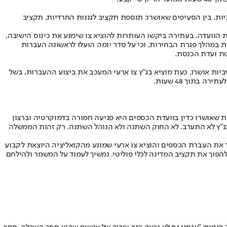
ת. בין הסעיפים שאושרו: תוספת תקציב לגננות החרדיות, תקציב
ת הוועדה. בעתירה ביקשו העותרות להוציא צו שימנע את כינוס הישיבה,
 במהלך פגרת הבחירות, וכי על סדר יומה הועלו לראשונה העברות
ות אושרו, כעת מוציא בג”ץ צו ארעי המעכב את ביצוע ההעברות, בשל
בתוך 48 שעות.
ת שאושרו כדין בוועדת הכספים היא פגיעה חמורה בדמוקרטיה וברצון
ובג״ץ לא התערב. לא החוק השתנה ולא הנוהל השתנה. רק זהות הממשלה
צר את העברת הכספים והוציא צו ארעי שמונע מהקואליציה היוצאת לקבוע
להפוך את תקציב המדינה לכלי פוליטי. נמשיך לעמוד על המשמר ולהילחם