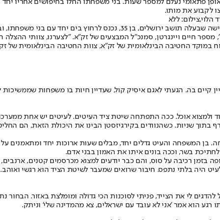
 ובאופן פתאומי נעלם למספר שעות. בני משפחתו החלו בחיפושים אחריו י
ו לקבוע את מותו.
הלוי,צילום: ללא
"אתמול בלילה קיבלתי פנייה במוקד היחידה הבינלאומית של זק"א 1220 מאישה ש
מספר חיים ויינגרטן, סמנכ"ל המבצעים של זק"א. "לצערנו, צוותי ההצלה ה
וח במוקד החטיבה הבינלאומית של זק״א, צוות החטיבה הבינלאומית של ז
 קיים בה. הגעתי לאגם איסיק קול, שעדיין חיות בו משפחות שממשיכות 
וד ולמצוא אוכל. ככה התפתחה שיטת ציד העיטים. לעיטים יש אחת ממערכ
רף בתוך שניות. כשהנוודים בקירגיזסטן הבינו את היכולת הזאת, הם החל
חה. בן המשפחה והעיט גדלים יחד, מבלים שעות ארוכות יחד ומתאמנים על
תיכת בשר, וככה בונים איתו את האמון בבני אדם.
פה בזמן רכיבה על סוס, והם כבר יודעים למצוא מכרסמים קטנים, ארנבים, 
עיט היה בלתי נתפס. חיבור שרואים שמעבר לשיטת הציד הוא רגשי ואוהב.
גים לי את הצייד, פניתי לסוכנות הכי גדולה ומומלצת באזור. הבחור נת
 רגע הוא אמר 'אני לא עובד עם ישראלים, צא מהמדינה שלי' וניתק.