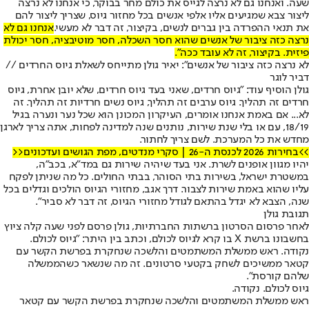
שעה. ואנחנו גם לא נרצה לגייס את כולם מחר בבוקר, כי אנחנו לא נרצה
ליצור צבא שמגיעים אליו אלפי אנשים בכל מחזור גיוס, שצריך ליצור להם
את תנאי ההפרדה בין גברים לנשים, בקיצור, זה דבר לא מעשי.
אנחנו גם לא
נרצה כזה ציבור של אנשים שהוא חסר השכלה, חסר מוטיבציה, חסר יכולת
פיזית. בקיצור, זה לא עובד ככה".
לא נרצה כזה ציבור של אנשים": יאיר גולן מתייחס לשאלת גיוס החרדים //
דביר לוגר
גולן הוסיף עוד: "גיוס חרדים, שאני בעד גיוס חרדים, שלא יובן אחרת, גיוס
חרדים זה תהליך. גיוס ערבים זה תהליך, גיוס נשים חרדיות זה תהליך. זה
לא... אם באמת אנחנו אומרים, העיקרון המכונן הוא שכל נער ונערה בגיל
18/19, עם או בלי שנת שירות, נותנים שנה למדינה לפחות, אתה צריך לארגן
מחדש את כל המערכת. לשם צריך לחתור.
>>בחירות 2026 לכנסת ה-26 | סקרי מנדטים, מפת הגושים ועדכונים<<
יהיו מגוון אופנים לשרת. אני בעד שיהיה שירות גם במד"א, בכב"ה,
במשטרת ישראל, בשירות בתי הסוהר, בבתי החולים. כל מה שניתן לפקח
עליו שהוא באמת שירות לצבור. דרך אגב, מחזורי הגיוס הולכים וגדלים בכל
שנה, הצבא לא יגדל בהתאם לגודל מחזורי הגיוס, זה דבר לא סביר".
תגובת גולן
לאחר פרסום הסרטון ברשתות החברתיות, גולן פרסם לפני שעה קלה ציוץ
בחשבונו ברשת X בו קרא לגיוס לכולם, וכתב בין היתר: "גיוס לכולם.
נקודה. ראש ממשלת המשתמטים והלשכה שנחקרת בפרשת הקשר עם
קטאר ממשיכים לשחק בקטעי סרטונים. זה מה שנשאר כשהממשלה
שלהם קורסת".
גיוס לכולם. נקודה.
ראש ממשלת המשתמטים והלשכה שנחקרת בפרשת הקשר עם קטאר