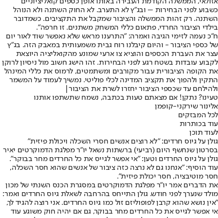
אזולאי, הממשלה הקודמת העבירה באותו אופן כספים קואליציוניים
כשבוע לפני הבחירות – ובג״ץ לא התערב. לא החוק השתנה ולא הנוהל
השתנה. רק זהות הממשלה והציבור שמקבל את התקציבים. כשמדובר
בילדי הציבור החרדי, פתאום כללי המשחק משתנים. זו חרפה".
ח"כ נעמה לזימי הגיבה ואמרה: "התרענו מראש שלא נאפשר שוד לאור יום
של כספי הציבור - והיום קיבלנו רוח גבית משמעותית במאבק הזה. בג"ץ
עצר את העברת הכספים והוציא צו ארעי שמונע מהקואליציה היוצאת
לקבוע עובדות בשטח רגע לפני הבחירות. זהו הישג חשוב מול ניסיון לרוקן
את הקופה הציבורית עבור מקורבים ומשתמטים, לרמוס את כללי המינהל
התקין ולהפוך את תקציב המדינה לכלי פוליטי. נמשיך לעמוד על המשמר
ולהילחם עד שכספי הציבור יחזרו לשרת את הציבור|
טעינו? נתקן! אם מצאתם טעות בכתבה, נשמח שתשתפו אותנו
אלינור שירקני-קופמן
לכל המבזקים
עוד בכותרות
לעוד תוכן
גולן על גיוס חרדים: "לא רוצים אנשים חסרי השכלה ויכולת פיזית"
בסרטון שנחשף היום (רביעי) ברשתות נשאל יו"ר מפלגת הדמוקרטים יאיר
גולן על גיוס החרדים וטען: "אי אפשר לגייס את כל החרדים מחר בבוקר".
עוד הוסיף: "אנחנו גם לא נרצה כזה ציבור של אנשים שהוא חסר השכלה,
חסר מוטיבציה, חסר יכולת פיזית".
את הדברים אמר יו"ר מפלגת הדמוקרטים במסגרת הכנס השנתי של מכון
מולד שנערך לפני חודש. גולן התייחס בהרחבה לשאלת גיוס החרדים ואמר:
"אין נושא שהוא קרבן לפופוליזם זול כמו גיוס החרדים. אני רוצה להגיד לך,
אי אפשר לגייס את כל החרדים מחר בבוקר, גם אם יהיה חוק משוגע עוד