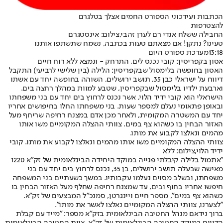
הכתבות ועידכוני הספורט החמים אצלך בטלגרם
להצטרפות
החבילה ששלח אנדי רם לערן זהבי,צילום: אינסטגרם
טעינו? נתקן! אם מצאתם טעות בכתבה, נשמח שתשתפו אותנו
13:18
מערכת ספורט היום
אסון בקפריסין: קובי נכנס לים, התרחק - ונמצא ללא רוח חיים
האסון בחופשה בלימסול שבקפריסין: הלילה (בין שלישי לרביעי) התקבל
דיווח על ישראלי כבן 35, תושב ירושלים, השוהה בחופשה יחד עם אשתו
וארבעת ילדיו בלימסול שבקפריסין, שטבע למוות במהלך רחצה בים.
הישראלי הוא קובי ידיד הלוי, אשר נכנס לרחוץ בים יחד עם בני משפחתו
ובאופן פתאומי נעלם למספר שעות. בני משפחתו החלו בחיפושים אחריו
יחד עם המשטרה המקומית, ולאחר מכן אדם במצנח רחיפה שריחף מעל
האזור הבחין בו כשהוא צף במים. צוותי ההצלה המקומיים משו אותו
מהמים ונאלצו לקבוע את מותו.
צוותי ההצלה המקומיים משו אותו מהמים ונאלצו לקבוע את מותו. קובי
ידיד הלוי,צילום: ללא
"אתמול בלילה קיבלתי פנייה במוקד היחידה הבינלאומית של זק"א 1220
מאישה שבעלה תושב ירושלים, בן 35, נכנס לרחוץ בים יחד עם בני
משפחתו, ובשלב מסוים נעלמו עקבותיו. במשך כשעתיים בני המשפחה
חיפשו אחריו בחוף ובים, עד שמצנח רחיפה שחלף מעל האזור הבחין בו
כשהוא צף במים", מספר חיים ויינגרטן, סמנכ"ל המבצעים של זק"א.
"לצערנו, צוותי ההצלה המקומיים נאלצו לאשר את מותו".
ברוך נידאם מנהל החטיבה הבינלאומית בזק״א מספר: "מייד עם קבלת