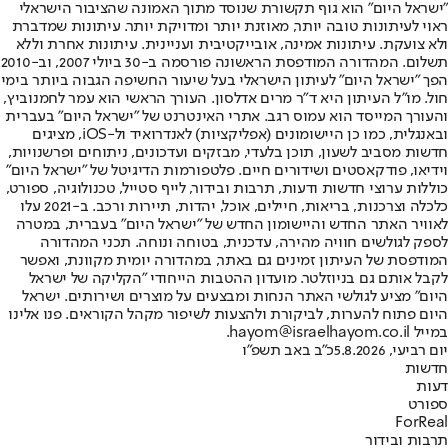
"ישראל היום" הוא גוף תקשורת שנוסד מתוך האמונה שהציבור הישראלי
ראוי לעיתונות טובה יותר, מאוזנת יותר ומדויקת יותר. עיתונות שמדברת
ולא צועקת. עיתונות אמינה, אובייקטיבית ועניינית. עיתונות אחרת וללא
תשלום. המהדורה המודפסת הראשונה פורסמה ב-30 ביולי 2007, וב-2010
הפך "ישראל היום" לעיתון הישראלי בעל שיעור החשיפה הגבוה ביותר בימי
חול. מו"ל העיתון היא ד"ר מרים אדלסון. העורך הראשי הוא עמר לחמנוביץ,
והעורך המייסד הוא עמוס רגב. אתרי האינטרנט של "ישראל היום" בעברית
ובאנגלית, כמו כן היישומונים (אפליקציות) לאנדרואיד ול-iOS, מציגים
חדשות מסביב לשעון, תוכן בלעדי, מבזקים ועדכונים, ניתוחים ופרשנויות,
וידיאו, פודקאסטים ושידורים חיים. פלטפורמות הדיגיטל של "ישראל היום"
כוללות ערוצי חדשות ודעות, תרבות ובידור, לייף סטייל, טכנולוגיה, ספורט,
כלכלה וצרכנות, בריאות, חיילים, אוכל, יהדות, תיירות ורכב. ב-2021 עלו
לאוויר האתר החדש והיישומון החדש של "ישראל היום" בעברית, במטרה
לספק לגולשים חוויה מהירה, עדכנית, בטוחה ונוחה. תכני המהדורה
המודפסת של העיתון זמינים גם באתר, במהדורה יומית מקוונת, ואפשר
לקבל אותם גם בניוזלטר. מועדון ההטבות הייחודי "הקליקה של ישראל
היום" מציע לגולשי האתר הנחות ומבצעים על מוצרים ושירותים. ישראל
היום פתוח להערות, לביקורת ולהצעות לשיפור מקהל הקוראים. פנו אלינו
במייל hayom@israelhayom.co.il.
יום רביעי, 5.8.2026
כ"ב באב תשפ"ו
חדשות
דעות
ספורט
ForReal
תרבות ובידור