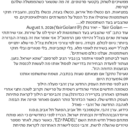
ממשיכים לשחק בקטעי סרטונים. זה מה שנשאר כשהממשלה שלהם
קורסת.
במציאות, הם נכשלו מול איראן, נכשלו בעזה, נכשלו בלבנון, והעבירו חוקי
השתמטות שהפילו את כל הנטל על המשרתים והמילואימניקים. מי
שהצביע בעד השתמטות לא…
— Yair Golan - יאיר גולן (@YairGolan1)
August 5, 2026
עוד כתב: "מי שהצביע בעד השתמטות לא יטיף לנו על שירות. אני שירתתי
עשרות שנים בצה״ל והייתי סגן הרמטכ״ל. אני אומר את זה בצורה הברורה
ביותר: גיוס לכולם. נקודה. גיוס לפי צורכי ויכולות צה״ל. מי שלא יתגייס
לצה״ל יישא בשירות לאומי מלא. בלי קומבינות, בלי פטורים ובלי חוקי
השתמטות. אצלנו כולם משרתים".
השר לביטחון לאומי איתמר בן גביר הגיב לפרסום: "שונא ישראל, גזען.
נעתור לוועדת הבחירות בדרישה לפסול אותו מה לעשות לכנסת על
הגזענות הדוחה הזו".
טעינו? נתקן! אם מצאתם טעות בכתבה, נשמח שתשתפו אותנו
14:09
מערכת היום
רגע לפני פתיחת העסק החדש: ערן זהבי מעלה הילוך
כשמונה חודשים אחרי שהודיע רשמית על פרישה וקרוב לשנה וחצי אחרי
משחקו האחרון בקריירה ככדורגלן,
ערן זהבי
מרים הילוך לקראת פתיחת
העסק החדש שלו, כאשר הכדורגל נותר הפעם מאחור ופינה את הבמה
לאהבה החדשה של זהבי - פאדל.
כידוע, ערן זהבי, אקס
מכבי תל אביב
,
הפועל תל אביב
,
פ.ס.וו
איינדהובן
ההולנדית ונבחרת ישראל, הכריז לפני כחודשיים כי הוא פותח
מתחם פאדל חדש תחת השם "EZ7 PADEL", כאשר כעת, לאחר מספר
טיזרים שהעלה לרשת, זהבי נכנס לישורת האחרונה לקראת פתיחת