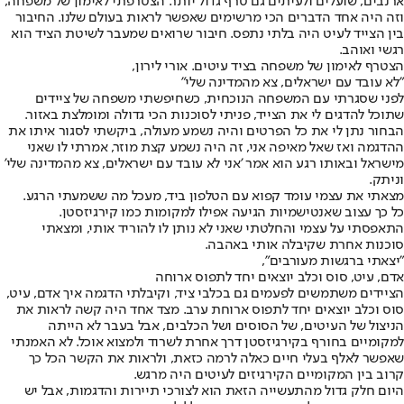
ארנבים, שועלים ולעיתים גם טרף גדול יותר. הצטרפתי לאימון של משפחה,
וזה היה אחד הדברים הכי מרשימים שאפשר לראות בעולם שלנו. החיבור
בין הצייד לעיט היה בלתי נתפס. חיבור שרואים שמעבר לשיטת הציד הוא
רגשי ואוהב.
הצטרף לאימון של משפחה בציד עיטים. אורי לירון,
"לא עובד עם ישראלים, צא מהמדינה שלי"
לפני שסגרתי עם המשפחה הנוכחית, כשחיפשתי משפחה של ציידים
שתוכל להדגים לי את הצייד, פניתי לסוכנות הכי גדולה ומומלצת באזור.
הבחור נתן לי את כל הפרטים והיה נשמע מעולה, ביקשתי לסגור איתו את
ההדגמה ואז שאל מאיפה אני, זה היה נשמע קצת מוזר, אמרתי לו שאני
מישראל ובאותו רגע הוא אמר 'אני לא עובד עם ישראלים, צא מהמדינה שלי'
וניתק.
מצאתי את עצמי עומד קפוא עם הטלפון ביד, מעכל מה ששמעתי הרגע.
כל כך עצוב שאנטישמיות הגיעה אפילו למקומות כמו קירגיזסטן.
התאפסתי על עצמי והחלטתי שאני לא נותן לו להוריד אותי, ומצאתי
סוכנות אחרת שקיבלה אותי באהבה.
"יצאתי ברגשות מעורבים",
אדם, עיט, סוס וכלב יוצאים יחד לתפוס ארוחה
הציידים משתמשים לפעמים גם בכלבי ציד, וקיבלתי הדגמה איך אדם, עיט,
סוס וכלב יוצאים יחד לתפוס ארוחת ערב. מצד אחד היה קשה לראות את
הניצול של העיטים, של הסוסים ושל הכלבים, אבל בעבר לא הייתה
למקומיים בחורף בקירגיזסטן דרך אחרת לשרוד ולמצוא אוכל. לא האמנתי
שאפשר לאלף בעלי חיים כאלה לרמה כזאת, ולראות את הקשר הכל כך
קרוב בין המקומיים הקירגיזים לעיטים היה מרגש.
היום חלק גדול מהתעשייה הזאת הוא לצורכי תיירות והדגמות, אבל יש