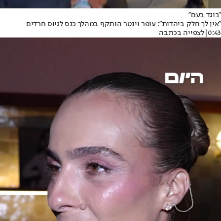
"בוגד בעם"
"אין לך חלק ביהדות": עופר וינטר הותקף במהלך כנס לגיוס חרדים
0:43
|
לצפייה בכתבה