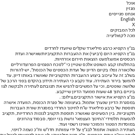
אוכל
מגזין
אנחנו מגייסים
English
X
לכל המבזקים
מכה לקואליציה
בג"ץ הקפיא כרבע מיליארד שקלים שיועדו לחרדים
בג”ץ הקפיא היום (רביעי) את ההעברות התקציביות
שאישרה ועדת
הכספים אמש,
למעט הוצאות חירום אזרחיות.
בהחלטתו קבע השופט אלכס שטיין כי "לנוכח הפגמים הפרוצדורליים
שלכאורה נפלו בקיום הדיון של ועדת הכספים של הכנסת", יש להורות
בשלב זה על עיכוב ביצוע ההעברות התקציביות שאושרו באותו דיון, עד
להמשך בירור העתירה. עוד נקבע כי העתירה תידון בהקדם בפני הרכב של
שלושה שופטים, וכי על המשיבים להגיש את תגובתם לעתירה ולבקשה לצו
ביניים בתוך 48 שעות ממועד הדיון שייקבע.
בג"צ הקפיא את אישור התקציבים,צילום: .
במסגרת הדיון שנערך אתמול, בעיצומה של פגרת הכנסת, הוועדה אישרה
תוספת של כרבע מיליארד ש"ח לחינוך החרדי במסגרת שורת העברות
תקציביות. בין הסעיפים שאושרו: תוספת תקציב לגננות החרדיות, תקציב
להסעות תלמידי 'החינוך העצמאי' ורשת בני יוסף, סבסוד צהרונים
במוסדות הפטור והמוכר שאינו רשמי ועוד.
העתירה הוגשה אתמול לבג”ץ על ידי עמותת חדו”ש וח”כ נעמה לזימי,