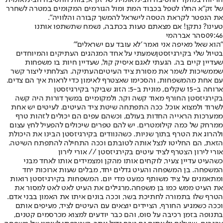
הדיווח במוקד החטיבה הבינלאומית של זק״א, צוות החטיבה הבינלאומית
של זק״א החלו לטפל בכבוד המת ומול הגורמים המקומים במטרה לשחרר
את הנפטר לקראת הטסה לישראל להמשך קבורה והלוויה".
טעינו? נתקן! אם מצאתם טעות בכתבה, נשמח שתשתפו אותנו
09:46
סהר אברהמי
"הוא שאל מאיפה אני ואמר 'לא עובד עם ישראלים'"
בטיול שלי ב
קירגיזסטן
שמעתי על אחד המנהגים העתיקים והמיוחדים
שעדיין קיים בה. הגעתי לאגם איסיק קול, שעדיין חיות בו משפחות
שממשיכות לשמר את מסורת ציד ה
עיטים
העתיקה. הצלחתי ליצור קשר
עם אחת מהמשפחות, והסכימו שאצטרף לאימון כדי לראות איך הם צדים.
ארוחה ב-15 שקלים, מונית ב-5: הזוג ש
ביקר בקירגיזסטן
בקירגיזסטן החורף מאוד קשה וקר, ולמקומיים במשך דורות היה קשה
לשרוד ולמצוא אוכל. ככה התפתחה שיטת ציד העיטים. לעיטים יש אחת
ממערכות הראייה החדות בעולם, וכשהם עפים הם יכולים לזהות טרף
ממרחק של כמה קילומטרים. יש להם טפרים שיכולים להפעיל לחץ עצום
ולהרוג את הטרף בתוך שניות. כשהנוודים בקירגיזסטן הבינו את היכולת
הזאת, הם החליטו לנצל אותה לטובתם וככה התחילה להתפתח השיטה.
אורי לירון הצטרף לציד עיטים בקירגיזסטן // אורי לירון
כשהעיט עדיין צעיר, לוקחים אותו מהקן ומצמידים אותו לאחד מבני
המשפחה. בן המשפחה והעיט גדלים יחד, מבלים שעות ארוכות יחד
ומתאמנים על ציד משותף כמעט מדי יום. המשפחות בקירגיזסטן רואות
את העיט ממש כמו בן משפחה.
מרגילים את העיט לאט לאט למסור את
הטרף שלו בתמורה לחתיכת בשר, וככה בונים איתו את האמון בבני אדם.
וככה כשמגיע החורף, הציידים יוצאים עם העיטים לציד, מעיפים אותם
בתנופה בזמן רכיבה על סוס, והם כבר יודעים למצוא מכרסמים קטנים,