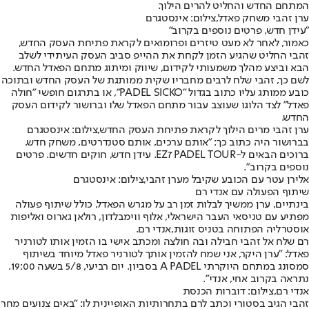
המתחם החדש והחליט להרים הילוך.
ערן זהבי משחק פאדל,צילום: אינסטגרם
"עידן חדש, פרטים נוספים בקרוב"
כאמור, לאחר לא מעט טיזרים ופרומואים לקראת פתיחת העסק החדש,
זהבי החליט שהגיע הזמן לקחת את ההייפ סביב העסק העיתידי לשלב
הבא וביצע מהלך משמעותי לקידום, שיווק ומיתוג מתחם הפאדל החדש.
לשם כך, זהבי שלח לרבים מחבריו שקית ממותגת של העסק החדש ובתוכה
כובע ממותג עליו כתוב בגדול "PADEL SICKO", או בתרגום חופשי "חולה
פאדל" לצד הלוגו שעוצב עבור מתחם הפאדל שלו וברושור לקידום העסק
החדש.
ערן זהבי מרים הילוך לקראת פתיחת העסק החדש,צילום: אינסטגרם
בברושור היה כתוב כך: "אותם ערכים, אותם סטנדרטים, משחק חדש.
ברוכים הבאים ל-EZ7 PADEL TOUR. עידן חדש, חוקים חדשים. פרטים
נוספים בקרוב".
אלירן עטר עם הכובע שקיבל מערן זהבי,צילום: אינסטגרם
שיתוף הפעולה עם אנדי רם
בינתיים, ערן ממשיך לבלות זמן רב על מגרש הפאדל, כולל שיתוף פעולה
מפתיע עם טניסאי העבר הישראלי, אלוף ווימבלדון, רולאן גארוס ואליפות
אוסטרליה הפתוחה בטניס זוגות,
אנדי רם
.
רם שלח אל זהבי חבילה ובה חולצה ומכתב אישי בו הזמין אותו לטורניר
פאדל: "ערן היקר, אני שמח להזמין אותך לטורניר פאדל מיוחד בשיתוף
סמסונג במתחם היוקרתי A PADEL בסביון. יום רביעי, 5/8 בשעה 19:00.
נתראה בקרוב אחי, אנדי".
אנדי רם,צילום: דוברות הכנסת
זהבי הגיב בסטורי וכתב לרם בתחרותיות האופיינית לו: "באים צנועים מחר