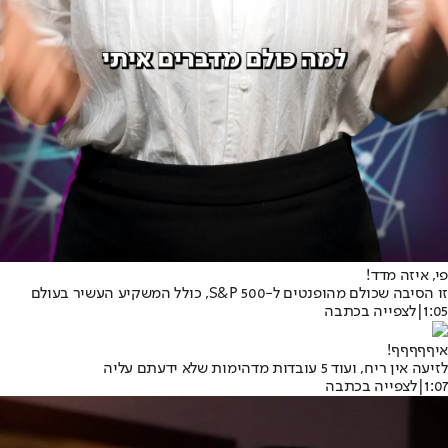
פי, איזה מדד!
זו הסיבה שכולם מהופנטים ל-S&P 500, כולל המשקיע העשיר בעולם
1:05
|
לצפייה בכתבה
איףףףףף!
לזיעה אין ריח, ועוד 5 עובדות מדהימות שלא ידעתם עליה
1:07
|
לצפייה בכתבה