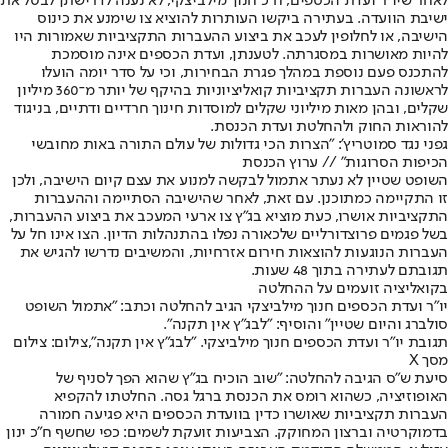
לאחר שיו”ר ועדת הכספים, ח”כ חנוך מילביצקי, לא נענה לדרישתן לבטל את
ישיבת הוועדה. בעתירה ביקשו העותרות להוציא צו שימנע את כינוס
הישיבה, או לחלופין לעכב את ביצוע ההעברות התקציביות שאמורות היו
להיות מאושרות במסגרתה. לטענתן, ועדת הכספים אינה מוסמכת
להתכנס פעם נוספת במהלך פגרת הבחירות, וכי על סדר יומה הועלו
לראשונה העברות תקציביות קואליציוניות בהיקף של יותר מ־360 מיליון
שקלים, ובהן מאות מיליוני שקלים למוסדות חינוך חרדיים ודתיים, בניגוד
להוראות החוק ולהחלטת ועדת הכנסת.
גפני נגד סמוטריץ': "הצרות הכי גדולות של עולם התורה באות מחובשי
הכיפות הסרוגות" // ערוץ הכנסת
השופט שטיין לא נעתר אתמול לבקשה למנוע את עצם קיום הישיבה, ולכן
זו התקיימה כמתוכנן. עם זאת, לאחר שהישיבה הסתיימה וההעברות
התקציביות אושרו, כעת מוציא בג”ץ צו ארעי המעכב את ביצוע ההעברות,
בשל פגמים פרוצדורליים שלכאורה נפלו בהתנהלות הדיון. הצו אינו חל על
העברות הנוגעות להוצאות חירום אזרחיות, והמשיבים נדרשו להגיש את
תגובתם לעתירה בתוך 48 שעות.
בקואליציה זועמים על ההחלטה
יו"ר ועדת הכספים חנוך מילביצקי הגיב להחלטה וכתב: "אתמול השופט
סולברג והיום שטיין" והוסיף: "לבג"ץ אין תקנה".
תגובת יו"ר ועדת הכספים חנוך מילביצקי. "לבג"ץ אין תקנה",צילום: צילום
מסך X
סיעת ש״ס הגיבה להחלטה: "שוב הוכיח בג״ץ שהוא הפך לסניף של
האופוזיציה, כשהוא רומס את הכנסת ברגל גסה. החלטתו להקפיא
העברות תקציביות שאושרו כדין בוועדת הכספים היא פגיעה חמורה
בדמוקרטיה וברצון המחוקק. הצביעות זועקת לשמים: כפי שחשף ח״כ ינון