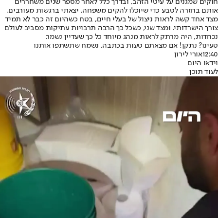
חוקים שמגנים על עיטי הזהב, ובדרך כלל לאחר מספר שנים משחררים
אותם בחזרה לטבע כדי שיוכלו להקים משפחה. יצאתי ברגשות מעורבים.
מצד אחד קשה לראות ניצול של בעלי חיים, בטח כשהיום זה כבר לא תמיד
צורך הישרדותי. ומצד שני, כשכל כך הרבה תרבויות עתיקות מסביב לעולם
נכחדות, היה מרתק לראות מנהג מיוחד כל כך שעדיין נשמר.
טעינו? נתקן! אם מצאתם טעות בכתבה, נשמח שתשתפו אותנו
12:40
אורי לירון
וידאו היום
לעוד תוכן