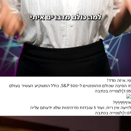
פי, איזה מדד!
זו הסיבה שכולם מהופנטים ל-S&P 500, כולל המשקיע העשיר בעולם
1:05
|
לצפייה בכתבה
איףףףףף!
לזיעה אין ריח, ועוד 5 עובדות מדהימות שלא ידעתם עליה
1:07
|
לצפייה בכתבה