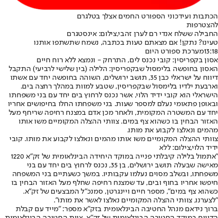
הכתבות ועידכוני הספורט החמים אצלך בטלגרם
להצטרפות
החבילה ששלח אנדי רם לערן זהבי,צילום: אינסטגרם
טעינו? נתקן! אם מצאתם טעות בכתבה, נשמח שתשתפו אותנו
13:18
מערכת ספורט היום
אסון בקפריסין: קובי נכנס לים, התרחק - ונמצא ללא רוח חיים
האסון בחופשה בלימסול שבקפריסין: הלילה (בין שלישי לרביעי) התקבל
דיווח על ישראלי כבן 35, תושב ירושלים, השוהה בחופשה יחד עם אשתו
וארבעת ילדיו בלימסול שבקפריסין, שטבע למוות במהלך רחצה בים.
הישראלי הוא קובי ידיד הלוי, אשר נכנס לרחוץ בים יחד עם בני משפחתו
ובאופן פתאומי נעלם למספר שעות. בני משפחתו החלו בחיפושים אחריו
יחד עם המשטרה המקומית, ולאחר מכן אדם במצנח רחיפה שריחף מעל
האזור הבחין בו כשהוא צף במים. צוותי ההצלה המקומיים משו אותו
מהמים ונאלצו לקבוע את מותו.
צוותי ההצלה המקומיים משו אותו מהמים ונאלצו לקבוע את מותו. קובי
ידיד הלוי,צילום: ללא
"אתמול בלילה קיבלתי פנייה במוקד היחידה הבינלאומית של זק"א 1220
מאישה שבעלה תושב ירושלים, בן 35, נכנס לרחוץ בים יחד עם בני
משפחתו, ובשלב מסוים נעלמו עקבותיו. במשך כשעתיים בני המשפחה
חיפשו אחריו בחוף ובים, עד שמצנח רחיפה שחלף מעל האזור הבחין בו
כשהוא צף במים", מספר חיים ויינגרטן, סמנכ"ל המבצעים של זק"א.
"לצערנו, צוותי ההצלה המקומיים נאלצו לאשר את מותו".
ברוך נידאם מנהל החטיבה הבינלאומית בזק״א מספר: "מייד עם קבלת