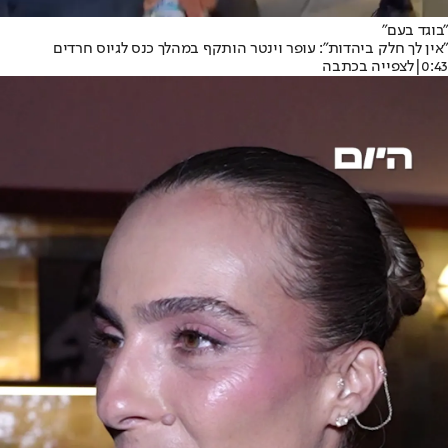
"בוגד בעם"
"אין לך חלק ביהדות": עופר וינטר הותקף במהלך כנס לגיוס חרדים
0:43
|
לצפייה בכתבה