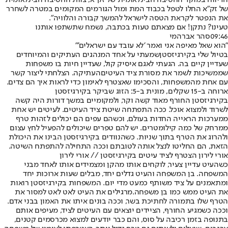
הדיווח במוקד החטיבה הבינלאומית של זק״א, צוות החטיבה הבינלאומית
של זק״א החלו לטפל בכבוד המת ומול הגורמים המקומים במטרה לשחרר
את הנפטר לקראת הטסה לישראל להמשך קבורה והלוויה".
טעינו? נתקן! אם מצאתם טעות בכתבה, נשמח שתשתפו אותנו
09:46
סהר אברהמי
"הוא שאל מאיפה אני ואמר 'לא עובד עם ישראלים'"
בטיול שלי ב
קירגיזסטן
שמעתי על אחד המנהגים העתיקים והמיוחדים
שעדיין קיים בה. הגעתי לאגם איסיק קול, שעדיין חיות בו משפחות
שממשיכות לשמר את מסורת ציד ה
עיטים
העתיקה. הצלחתי ליצור קשר
עם אחת מהמשפחות, והסכימו שאצטרף לאימון כדי לראות איך הם צדים.
ארוחה ב-15 שקלים, מונית ב-5: הזוג ש
ביקר בקירגיזסטן
בקירגיזסטן החורף מאוד קשה וקר, ולמקומיים במשך דורות היה קשה
לשרוד ולמצוא אוכל. ככה התפתחה שיטת ציד העיטים. לעיטים יש אחת
ממערכות הראייה החדות בעולם, וכשהם עפים הם יכולים לזהות טרף
ממרחק של כמה קילומטרים. יש להם טפרים שיכולים להפעיל לחץ עצום
ולהרוג את הטרף בתוך שניות. כשהנוודים בקירגיזסטן הבינו את היכולת
הזאת, הם החליטו לנצל אותה לטובתם וככה התחילה להתפתח השיטה.
אורי לירון הצטרף לציד עיטים בקירגיזסטן // אורי לירון
כשהעיט עדיין צעיר, לוקחים אותו מהקן ומצמידים אותו לאחד מבני
המשפחה. בן המשפחה והעיט גדלים יחד, מבלים שעות ארוכות יחד
ומתאמנים על ציד משותף כמעט מדי יום. המשפחות בקירגיזסטן רואות
את העיט ממש כמו בן משפחה.
מרגילים את העיט לאט לאט למסור את
הטרף שלו בתמורה לחתיכת בשר, וככה בונים איתו את האמון בבני אדם.
וככה כשמגיע החורף, הציידים יוצאים עם העיטים לציד, מעיפים אותם
בתנופה בזמן רכיבה על סוס, והם כבר יודעים למצוא מכרסמים קטנים,