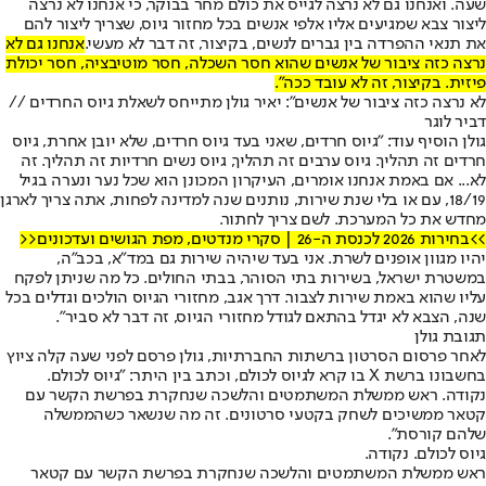
שעה. ואנחנו גם לא נרצה לגייס את כולם מחר בבוקר, כי אנחנו לא נרצה
ליצור צבא שמגיעים אליו אלפי אנשים בכל מחזור גיוס, שצריך ליצור להם
את תנאי ההפרדה בין גברים לנשים, בקיצור, זה דבר לא מעשי.
אנחנו גם לא
נרצה כזה ציבור של אנשים שהוא חסר השכלה, חסר מוטיבציה, חסר יכולת
פיזית. בקיצור, זה לא עובד ככה".
לא נרצה כזה ציבור של אנשים": יאיר גולן מתייחס לשאלת גיוס החרדים //
דביר לוגר
גולן הוסיף עוד: "גיוס חרדים, שאני בעד גיוס חרדים, שלא יובן אחרת, גיוס
חרדים זה תהליך. גיוס ערבים זה תהליך, גיוס נשים חרדיות זה תהליך. זה
לא... אם באמת אנחנו אומרים, העיקרון המכונן הוא שכל נער ונערה בגיל
18/19, עם או בלי שנת שירות, נותנים שנה למדינה לפחות, אתה צריך לארגן
מחדש את כל המערכת. לשם צריך לחתור.
>>בחירות 2026 לכנסת ה-26 | סקרי מנדטים, מפת הגושים ועדכונים<<
יהיו מגוון אופנים לשרת. אני בעד שיהיה שירות גם במד"א, בכב"ה,
במשטרת ישראל, בשירות בתי הסוהר, בבתי החולים. כל מה שניתן לפקח
עליו שהוא באמת שירות לצבור. דרך אגב, מחזורי הגיוס הולכים וגדלים בכל
שנה, הצבא לא יגדל בהתאם לגודל מחזורי הגיוס, זה דבר לא סביר".
תגובת גולן
לאחר פרסום הסרטון ברשתות החברתיות, גולן פרסם לפני שעה קלה ציוץ
בחשבונו ברשת X בו קרא לגיוס לכולם, וכתב בין היתר: "גיוס לכולם.
נקודה. ראש ממשלת המשתמטים והלשכה שנחקרת בפרשת הקשר עם
קטאר ממשיכים לשחק בקטעי סרטונים. זה מה שנשאר כשהממשלה
שלהם קורסת".
גיוס לכולם. נקודה.
ראש ממשלת המשתמטים והלשכה שנחקרת בפרשת הקשר עם קטאר