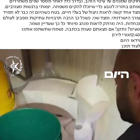
חוקים שמגנים על עיטי הזהב, ובדרך כלל לאחר מספר שנים משחררים
אותם בחזרה לטבע כדי שיוכלו להקים משפחה. יצאתי ברגשות מעורבים.
מצד אחד קשה לראות ניצול של בעלי חיים, בטח כשהיום זה כבר לא תמיד
צורך הישרדותי. ומצד שני, כשכל כך הרבה תרבויות עתיקות מסביב לעולם
נכחדות, היה מרתק לראות מנהג מיוחד כל כך שעדיין נשמר.
טעינו? נתקן! אם מצאתם טעות בכתבה, נשמח שתשתפו אותנו
12:40
אורי לירון
וידאו היום
לעוד תוכן