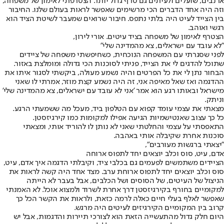
ארנבים, שועלים ולעיתים גם טרף גדול יותר. הצטרפתי לאימון של משפחה,
וזה היה אחד הדברים הכי מרשימים שאפשר לראות בעולם שלנו. החיבור
בין הצייד לעיט היה בלתי נתפס. חיבור שרואים שמעבר לשיטת הציד הוא
רגשי ואוהב.
הצטרף לאימון של משפחה בציד עיטים. אורי לירון,
"לא עובד עם ישראלים, צא מהמדינה שלי"
לפני שסגרתי עם המשפחה הנוכחית, כשחיפשתי משפחה של ציידים
שתוכל להדגים לי את הצייד, פניתי לסוכנות הכי גדולה ומומלצת באזור.
הבחור נתן לי את כל הפרטים והיה נשמע מעולה, ביקשתי לסגור איתו את
ההדגמה ואז שאל מאיפה אני, זה היה נשמע קצת מוזר, אמרתי לו שאני
מישראל ובאותו רגע הוא אמר 'אני לא עובד עם ישראלים, צא מהמדינה שלי'
וניתק.
מצאתי את עצמי עומד קפוא עם הטלפון ביד, מעכל מה ששמעתי הרגע.
כל כך עצוב שאנטישמיות הגיעה אפילו למקומות כמו קירגיזסטן.
התאפסתי על עצמי והחלטתי שאני לא נותן לו להוריד אותי, ומצאתי
סוכנות אחרת שקיבלה אותי באהבה.
"יצאתי ברגשות מעורבים",
אדם, עיט, סוס וכלב יוצאים יחד לתפוס ארוחה
הציידים משתמשים לפעמים גם בכלבי ציד, וקיבלתי הדגמה איך אדם, עיט,
סוס וכלב יוצאים יחד לתפוס ארוחת ערב. מצד אחד היה קשה לראות את
הניצול של העיטים, של הסוסים ושל הכלבים, אבל בעבר לא הייתה
למקומיים בחורף בקירגיזסטן דרך אחרת לשרוד ולמצוא אוכל. לא האמנתי
שאפשר לאלף בעלי חיים כאלה לרמה כזאת, ולראות את הקשר הכל כך
קרוב בין המקומיים הקירגיזים לעיטים היה מרגש.
היום חלק גדול מהתעשייה הזאת הוא לצורכי תיירות והדגמות, אבל יש