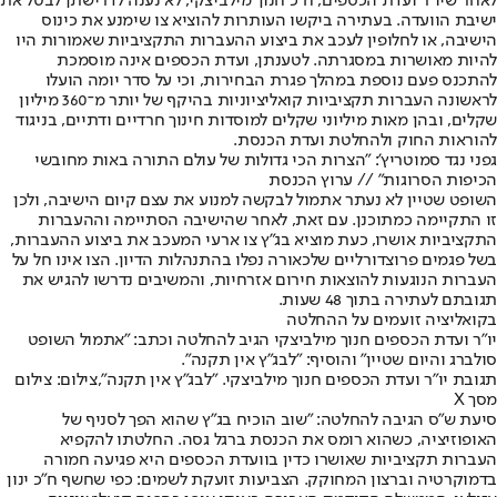
לאחר שיו”ר ועדת הכספים, ח”כ חנוך מילביצקי, לא נענה לדרישתן לבטל את
ישיבת הוועדה. בעתירה ביקשו העותרות להוציא צו שימנע את כינוס
הישיבה, או לחלופין לעכב את ביצוע ההעברות התקציביות שאמורות היו
להיות מאושרות במסגרתה. לטענתן, ועדת הכספים אינה מוסמכת
להתכנס פעם נוספת במהלך פגרת הבחירות, וכי על סדר יומה הועלו
לראשונה העברות תקציביות קואליציוניות בהיקף של יותר מ־360 מיליון
שקלים, ובהן מאות מיליוני שקלים למוסדות חינוך חרדיים ודתיים, בניגוד
להוראות החוק ולהחלטת ועדת הכנסת.
גפני נגד סמוטריץ': "הצרות הכי גדולות של עולם התורה באות מחובשי
הכיפות הסרוגות" // ערוץ הכנסת
השופט שטיין לא נעתר אתמול לבקשה למנוע את עצם קיום הישיבה, ולכן
זו התקיימה כמתוכנן. עם זאת, לאחר שהישיבה הסתיימה וההעברות
התקציביות אושרו, כעת מוציא בג”ץ צו ארעי המעכב את ביצוע ההעברות,
בשל פגמים פרוצדורליים שלכאורה נפלו בהתנהלות הדיון. הצו אינו חל על
העברות הנוגעות להוצאות חירום אזרחיות, והמשיבים נדרשו להגיש את
תגובתם לעתירה בתוך 48 שעות.
בקואליציה זועמים על ההחלטה
יו"ר ועדת הכספים חנוך מילביצקי הגיב להחלטה וכתב: "אתמול השופט
סולברג והיום שטיין" והוסיף: "לבג"ץ אין תקנה".
תגובת יו"ר ועדת הכספים חנוך מילביצקי. "לבג"ץ אין תקנה",צילום: צילום
מסך X
סיעת ש״ס הגיבה להחלטה: "שוב הוכיח בג״ץ שהוא הפך לסניף של
האופוזיציה, כשהוא רומס את הכנסת ברגל גסה. החלטתו להקפיא
העברות תקציביות שאושרו כדין בוועדת הכספים היא פגיעה חמורה
בדמוקרטיה וברצון המחוקק. הצביעות זועקת לשמים: כפי שחשף ח״כ ינון