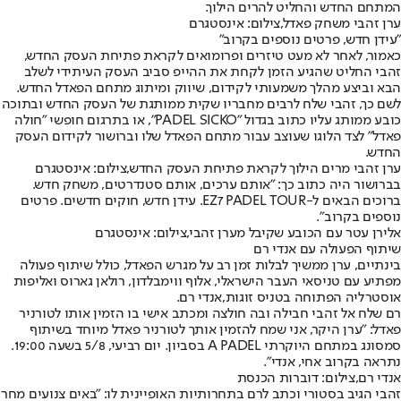
המתחם החדש והחליט להרים הילוך.
ערן זהבי משחק פאדל,צילום: אינסטגרם
"עידן חדש, פרטים נוספים בקרוב"
כאמור, לאחר לא מעט טיזרים ופרומואים לקראת פתיחת העסק החדש,
זהבי החליט שהגיע הזמן לקחת את ההייפ סביב העסק העיתידי לשלב
הבא וביצע מהלך משמעותי לקידום, שיווק ומיתוג מתחם הפאדל החדש.
לשם כך, זהבי שלח לרבים מחבריו שקית ממותגת של העסק החדש ובתוכה
כובע ממותג עליו כתוב בגדול "PADEL SICKO", או בתרגום חופשי "חולה
פאדל" לצד הלוגו שעוצב עבור מתחם הפאדל שלו וברושור לקידום העסק
החדש.
ערן זהבי מרים הילוך לקראת פתיחת העסק החדש,צילום: אינסטגרם
בברושור היה כתוב כך: "אותם ערכים, אותם סטנדרטים, משחק חדש.
ברוכים הבאים ל-EZ7 PADEL TOUR. עידן חדש, חוקים חדשים. פרטים
נוספים בקרוב".
אלירן עטר עם הכובע שקיבל מערן זהבי,צילום: אינסטגרם
שיתוף הפעולה עם אנדי רם
בינתיים, ערן ממשיך לבלות זמן רב על מגרש הפאדל, כולל שיתוף פעולה
מפתיע עם טניסאי העבר הישראלי, אלוף ווימבלדון, רולאן גארוס ואליפות
אוסטרליה הפתוחה בטניס זוגות,
אנדי רם
.
רם שלח אל זהבי חבילה ובה חולצה ומכתב אישי בו הזמין אותו לטורניר
פאדל: "ערן היקר, אני שמח להזמין אותך לטורניר פאדל מיוחד בשיתוף
סמסונג במתחם היוקרתי A PADEL בסביון. יום רביעי, 5/8 בשעה 19:00.
נתראה בקרוב אחי, אנדי".
אנדי רם,צילום: דוברות הכנסת
זהבי הגיב בסטורי וכתב לרם בתחרותיות האופיינית לו: "באים צנועים מחר