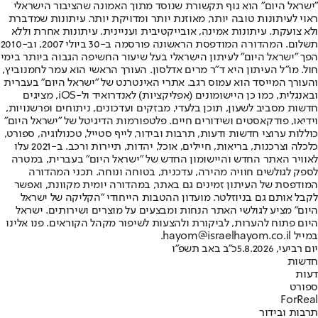
"ישראל היום" הוא גוף תקשורת שנוסד מתוך האמונה שהציבור הישראלי
ראוי לעיתונות טובה יותר, מאוזנת יותר ומדויקת יותר. עיתונות שמדברת
ולא צועקת. עיתונות אמינה, אובייקטיבית ועניינית. עיתונות אחרת וללא
תשלום. המהדורה המודפסת הראשונה פורסמה ב-30 ביולי 2007, וב-2010
הפך "ישראל היום" לעיתון הישראלי בעל שיעור החשיפה הגבוה ביותר בימי
חול. מו"ל העיתון היא ד"ר מרים אדלסון. העורך הראשי הוא עמר לחמנוביץ,
והעורך המייסד הוא עמוס רגב. אתרי האינטרנט של "ישראל היום" בעברית
ובאנגלית, כמו כן היישומונים (אפליקציות) לאנדרואיד ול-iOS, מציגים
חדשות מסביב לשעון, תוכן בלעדי, מבזקים ועדכונים, ניתוחים ופרשנויות,
וידיאו, פודקאסטים ושידורים חיים. פלטפורמות הדיגיטל של "ישראל היום"
כוללות ערוצי חדשות ודעות, תרבות ובידור, לייף סטייל, טכנולוגיה, ספורט,
כלכלה וצרכנות, בריאות, חיילים, אוכל, יהדות, תיירות ורכב. ב-2021 עלו
לאוויר האתר החדש והיישומון החדש של "ישראל היום" בעברית, במטרה
לספק לגולשים חוויה מהירה, עדכנית, בטוחה ונוחה. תכני המהדורה
המודפסת של העיתון זמינים גם באתר, במהדורה יומית מקוונת, ואפשר
לקבל אותם גם בניוזלטר. מועדון ההטבות הייחודי "הקליקה של ישראל
היום" מציע לגולשי האתר הנחות ומבצעים על מוצרים ושירותים. ישראל
היום פתוח להערות, לביקורת ולהצעות לשיפור מקהל הקוראים. פנו אלינו
במייל hayom@israelhayom.co.il.
יום רביעי, 5.8.2026
כ"ב באב תשפ"ו
חדשות
דעות
ספורט
ForReal
תרבות ובידור