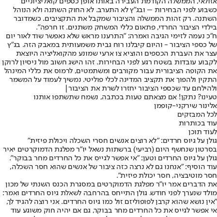
אזולאי, הממשלה הקודמת העבירה באותו אופן כספים קואליציוניים
כשבוע לפני הבחירות – ובג״ץ לא התערב. לא החוק השתנה ולא הנוהל
השתנה. רק זהות הממשלה והציבור שמקבל את התקציבים. כשמדובר
בילדי הציבור החרדי, פתאום כללי המשחק משתנים. זו חרפה".
ח"כ נעמה לזימי הגיבה ואמרה: "התרענו מראש שלא נאפשר שוד לאור יום
של כספי הציבור - והיום קיבלנו רוח גבית משמעותית במאבק הזה. בג"ץ
עצר את העברת הכספים והוציא צו ארעי שמונע מהקואליציה היוצאת
לקבוע עובדות בשטח רגע לפני הבחירות. זהו הישג חשוב מול ניסיון לרוקן
את הקופה הציבורית עבור מקורבים ומשתמטים, לרמוס את כללי המינהל
התקין ולהפוך את תקציב המדינה לכלי פוליטי. נמשיך לעמוד על המשמר
ולהילחם עד שכספי הציבור יחזרו לשרת את הציבור|
טעינו? נתקן! אם מצאתם טעות בכתבה, נשמח שתשתפו אותנו
אלינור שירקני-קופמן
לכל המבזקים
עוד בכותרות
לעוד תוכן
גולן על גיוס חרדים: "לא רוצים אנשים חסרי השכלה ויכולת פיזית"
בסרטון שנחשף היום (רביעי) ברשתות נשאל יו"ר מפלגת הדמוקרטים יאיר
גולן על גיוס החרדים וטען: "אי אפשר לגייס את כל החרדים מחר בבוקר".
עוד הוסיף: "אנחנו גם לא נרצה כזה ציבור של אנשים שהוא חסר השכלה,
חסר מוטיבציה, חסר יכולת פיזית".
את הדברים אמר יו"ר מפלגת הדמוקרטים במסגרת הכנס השנתי של מכון
מולד שנערך לפני חודש. גולן התייחס בהרחבה לשאלת גיוס החרדים ואמר:
"אין נושא שהוא קרבן לפופוליזם זול כמו גיוס החרדים. אני רוצה להגיד לך,
אי אפשר לגייס את כל החרדים מחר בבוקר, גם אם יהיה חוק משוגע עוד