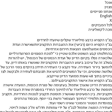
אוכל
מגזין
אנחנו מגייסים
English
X
לכל המבזקים
מכה לקואליציה
בג"ץ הקפיא כרבע מיליארד שקלים שיועדו לחרדים
בג”ץ הקפיא היום (רביעי) את ההעברות התקציביות
שאישרה ועדת
הכספים אמש,
למעט הוצאות חירום אזרחיות.
בהחלטתו קבע השופט אלכס שטיין כי "לנוכח הפגמים הפרוצדורליים
שלכאורה נפלו בקיום הדיון של ועדת הכספים של הכנסת", יש להורות
בשלב זה על עיכוב ביצוע ההעברות התקציביות שאושרו באותו דיון, עד
להמשך בירור העתירה. עוד נקבע כי העתירה תידון בהקדם בפני הרכב של
שלושה שופטים, וכי על המשיבים להגיש את תגובתם לעתירה ולבקשה לצו
ביניים בתוך 48 שעות ממועד הדיון שייקבע.
בג"צ הקפיא את אישור התקציבים,צילום: .
במסגרת הדיון שנערך אתמול, בעיצומה של פגרת הכנסת, הוועדה אישרה
תוספת של כרבע מיליארד ש"ח לחינוך החרדי במסגרת שורת העברות
תקציביות. בין הסעיפים שאושרו: תוספת תקציב לגננות החרדיות, תקציב
להסעות תלמידי 'החינוך העצמאי' ורשת בני יוסף, סבסוד צהרונים
במוסדות הפטור והמוכר שאינו רשמי ועוד.
העתירה הוגשה אתמול לבג”ץ על ידי עמותת חדו”ש וח”כ נעמה לזימי,