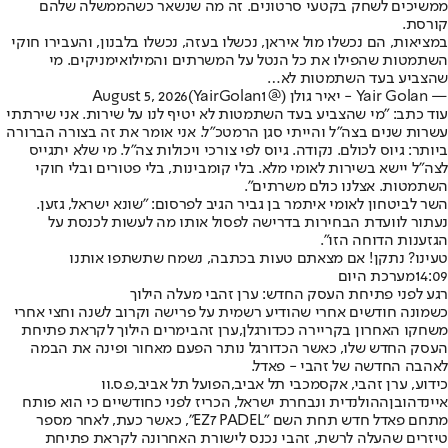
ממשיכים לשחק בקטעי סרטונים. זה מה שנשאר כשהממשלה שלהם
קורסת.
במציאות, הם נכשלו מול איראן, נכשלו בעזה, נכשלו בלבנון, והעבירו חוקי
השתמטות שהפילו את כל הנטל על המשרתים והמילואימניקים. מי
שהצביע בעד השתמטות לא…
— Yair Golan - יאיר גולן (@YairGolan1)
August 5, 2026
עוד כתב: "מי שהצביע בעד השתמטות לא יטיף לנו על שירות. אני שירתתי
עשרות שנים בצה״ל והייתי סגן הרמטכ״ל. אני אומר את זה בצורה הברורה
ביותר: גיוס לכולם. נקודה. גיוס לפי צורכי ויכולות צה״ל. מי שלא יתגייס
לצה״ל יישא בשירות לאומי מלא. בלי קומבינות, בלי פטורים ובלי חוקי
השתמטות. אצלנו כולם משרתים".
השר לביטחון לאומי איתמר בן גביר הגיב לפרסום: "שונא ישראל, גזען.
נעתור לוועדת הבחירות בדרישה לפסול אותו מה לעשות לכנסת על
הגזענות הדוחה הזו".
טעינו? נתקן! אם מצאתם טעות בכתבה, נשמח שתשתפו אותנו
14:09
מערכת היום
רגע לפני פתיחת העסק החדש: ערן זהבי מעלה הילוך
כשמונה חודשים אחרי שהודיע רשמית על פרישה וקרוב לשנה וחצי אחרי
משחקו האחרון בקריירה ככדורגלן,
ערן זהבי
מרים הילוך לקראת פתיחת
העסק החדש שלו, כאשר הכדורגל נותר הפעם מאחור ופינה את הבמה
לאהבה החדשה של זהבי - פאדל.
כידוע, ערן זהבי, אקס
מכבי תל אביב
,
הפועל תל אביב
,
פ.ס.וו
איינדהובן
ההולנדית ונבחרת ישראל, הכריז לפני כחודשיים כי הוא פותח
מתחם פאדל חדש תחת השם "EZ7 PADEL", כאשר כעת, לאחר מספר
טיזרים שהעלה לרשת, זהבי נכנס לישורת האחרונה לקראת פתיחת