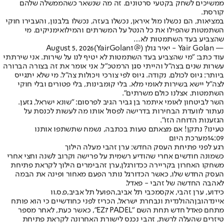
ממשיכים לשחק בקטעי סרטונים. זה מה שנשאר כשהממשלה שלהם
קורסת.
במציאות, הם נכשלו מול איראן, נכשלו בעזה, נכשלו בלבנון, והעבירו חוקי
השתמטות שהפילו את כל הנטל על המשרתים והמילואימניקים. מי
שהצביע בעד השתמטות לא…
— Yair Golan - יאיר גולן (@YairGolan1)
August 5, 2026
עוד כתב: "מי שהצביע בעד השתמטות לא יטיף לנו על שירות. אני שירתתי
עשרות שנים בצה״ל והייתי סגן הרמטכ״ל. אני אומר את זה בצורה הברורה
ביותר: גיוס לכולם. נקודה. גיוס לפי צורכי ויכולות צה״ל. מי שלא יתגייס
לצה״ל יישא בשירות לאומי מלא. בלי קומבינות, בלי פטורים ובלי חוקי
השתמטות. אצלנו כולם משרתים".
השר לביטחון לאומי איתמר בן גביר הגיב לפרסום: "שונא ישראל, גזען.
נעתור לוועדת הבחירות בדרישה לפסול אותו מה לעשות לכנסת על
הגזענות הדוחה הזו".
טעינו? נתקן! אם מצאתם טעות בכתבה, נשמח שתשתפו אותנו
14:09
מערכת היום
רגע לפני פתיחת העסק החדש: ערן זהבי מעלה הילוך
כשמונה חודשים אחרי שהודיע רשמית על פרישה וקרוב לשנה וחצי אחרי
משחקו האחרון בקריירה ככדורגלן,
ערן זהבי
מרים הילוך לקראת פתיחת
העסק החדש שלו, כאשר הכדורגל נותר הפעם מאחור ופינה את הבמה
לאהבה החדשה של זהבי - פאדל.
כידוע, ערן זהבי, אקס
מכבי תל אביב
,
הפועל תל אביב
,
פ.ס.וו
איינדהובן
ההולנדית ונבחרת ישראל, הכריז לפני כחודשיים כי הוא פותח
מתחם פאדל חדש תחת השם "EZ7 PADEL", כאשר כעת, לאחר מספר
טיזרים שהעלה לרשת, זהבי נכנס לישורת האחרונה לקראת פתיחת