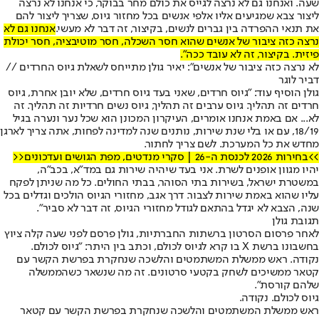
שעה. ואנחנו גם לא נרצה לגייס את כולם מחר בבוקר, כי אנחנו לא נרצה
ליצור צבא שמגיעים אליו אלפי אנשים בכל מחזור גיוס, שצריך ליצור להם
את תנאי ההפרדה בין גברים לנשים, בקיצור, זה דבר לא מעשי.
אנחנו גם לא
נרצה כזה ציבור של אנשים שהוא חסר השכלה, חסר מוטיבציה, חסר יכולת
פיזית. בקיצור, זה לא עובד ככה".
לא נרצה כזה ציבור של אנשים": יאיר גולן מתייחס לשאלת גיוס החרדים //
דביר לוגר
גולן הוסיף עוד: "גיוס חרדים, שאני בעד גיוס חרדים, שלא יובן אחרת, גיוס
חרדים זה תהליך. גיוס ערבים זה תהליך, גיוס נשים חרדיות זה תהליך. זה
לא... אם באמת אנחנו אומרים, העיקרון המכונן הוא שכל נער ונערה בגיל
18/19, עם או בלי שנת שירות, נותנים שנה למדינה לפחות, אתה צריך לארגן
מחדש את כל המערכת. לשם צריך לחתור.
>>בחירות 2026 לכנסת ה-26 | סקרי מנדטים, מפת הגושים ועדכונים<<
יהיו מגוון אופנים לשרת. אני בעד שיהיה שירות גם במד"א, בכב"ה,
במשטרת ישראל, בשירות בתי הסוהר, בבתי החולים. כל מה שניתן לפקח
עליו שהוא באמת שירות לצבור. דרך אגב, מחזורי הגיוס הולכים וגדלים בכל
שנה, הצבא לא יגדל בהתאם לגודל מחזורי הגיוס, זה דבר לא סביר".
תגובת גולן
לאחר פרסום הסרטון ברשתות החברתיות, גולן פרסם לפני שעה קלה ציוץ
בחשבונו ברשת X בו קרא לגיוס לכולם, וכתב בין היתר: "גיוס לכולם.
נקודה. ראש ממשלת המשתמטים והלשכה שנחקרת בפרשת הקשר עם
קטאר ממשיכים לשחק בקטעי סרטונים. זה מה שנשאר כשהממשלה
שלהם קורסת".
גיוס לכולם. נקודה.
ראש ממשלת המשתמטים והלשכה שנחקרת בפרשת הקשר עם קטאר