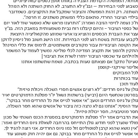
אזולאי, הממשלה הקודמת העבירה באותו אופן כספים קואליציוניים
כשבוע לפני הבחירות – ובג״ץ לא התערב. לא החוק השתנה ולא הנוהל
השתנה. רק זהות הממשלה והציבור שמקבל את התקציבים. כשמדובר
בילדי הציבור החרדי, פתאום כללי המשחק משתנים. זו חרפה".
ח"כ נעמה לזימי הגיבה ואמרה: "התרענו מראש שלא נאפשר שוד לאור יום
של כספי הציבור - והיום קיבלנו רוח גבית משמעותית במאבק הזה. בג"ץ
עצר את העברת הכספים והוציא צו ארעי שמונע מהקואליציה היוצאת
לקבוע עובדות בשטח רגע לפני הבחירות. זהו הישג חשוב מול ניסיון לרוקן
את הקופה הציבורית עבור מקורבים ומשתמטים, לרמוס את כללי המינהל
התקין ולהפוך את תקציב המדינה לכלי פוליטי. נמשיך לעמוד על המשמר
ולהילחם עד שכספי הציבור יחזרו לשרת את הציבור|
טעינו? נתקן! אם מצאתם טעות בכתבה, נשמח שתשתפו אותנו
אלינור שירקני-קופמן
לכל המבזקים
עוד בכותרות
לעוד תוכן
גולן על גיוס חרדים: "לא רוצים אנשים חסרי השכלה ויכולת פיזית"
בסרטון שנחשף היום (רביעי) ברשתות נשאל יו"ר מפלגת הדמוקרטים יאיר
גולן על גיוס החרדים וטען: "אי אפשר לגייס את כל החרדים מחר בבוקר".
עוד הוסיף: "אנחנו גם לא נרצה כזה ציבור של אנשים שהוא חסר השכלה,
חסר מוטיבציה, חסר יכולת פיזית".
את הדברים אמר יו"ר מפלגת הדמוקרטים במסגרת הכנס השנתי של מכון
מולד שנערך לפני חודש. גולן התייחס בהרחבה לשאלת גיוס החרדים ואמר:
"אין נושא שהוא קרבן לפופוליזם זול כמו גיוס החרדים. אני רוצה להגיד לך,
אי אפשר לגייס את כל החרדים מחר בבוקר, גם אם יהיה חוק משוגע עוד