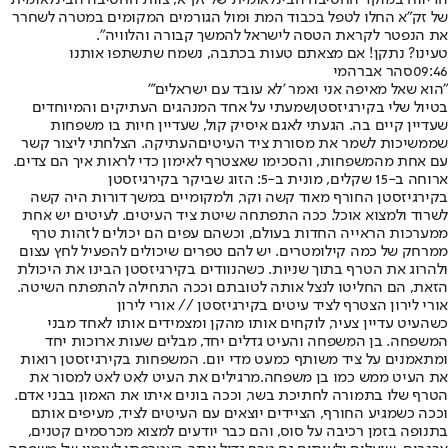
הדיווח במוקד החטיבה הבינלאומית של זק״א, צוות החטיבה הבינלאומית
של זק״א החלו לטפל בכבוד המת ומול הגורמים המקומים במטרה לשחרר
את הנפטר לקראת הטסה לישראל להמשך קבורה והלוויה".
טעינו? נתקן! אם מצאתם טעות בכתבה, נשמח שתשתפו אותנו
09:46
סהר אברהמי
"הוא שאל מאיפה אני ואמר 'לא עובד עם ישראלים'"
בטיול שלי ב
קירגיזסטן
שמעתי על אחד המנהגים העתיקים והמיוחדים
שעדיין קיים בה. הגעתי לאגם איסיק קול, שעדיין חיות בו משפחות
שממשיכות לשמר את מסורת ציד ה
עיטים
העתיקה. הצלחתי ליצור קשר
עם אחת מהמשפחות, והסכימו שאצטרף לאימון כדי לראות איך הם צדים.
ארוחה ב-15 שקלים, מונית ב-5: הזוג ש
ביקר בקירגיזסטן
בקירגיזסטן החורף מאוד קשה וקר, ולמקומיים במשך דורות היה קשה
לשרוד ולמצוא אוכל. ככה התפתחה שיטת ציד העיטים. לעיטים יש אחת
ממערכות הראייה החדות בעולם, וכשהם עפים הם יכולים לזהות טרף
ממרחק של כמה קילומטרים. יש להם טפרים שיכולים להפעיל לחץ עצום
ולהרוג את הטרף בתוך שניות. כשהנוודים בקירגיזסטן הבינו את היכולת
הזאת, הם החליטו לנצל אותה לטובתם וככה התחילה להתפתח השיטה.
אורי לירון הצטרף לציד עיטים בקירגיזסטן // אורי לירון
כשהעיט עדיין צעיר, לוקחים אותו מהקן ומצמידים אותו לאחד מבני
המשפחה. בן המשפחה והעיט גדלים יחד, מבלים שעות ארוכות יחד
ומתאמנים על ציד משותף כמעט מדי יום. המשפחות בקירגיזסטן רואות
את העיט ממש כמו בן משפחה.
מרגילים את העיט לאט לאט למסור את
הטרף שלו בתמורה לחתיכת בשר, וככה בונים איתו את האמון בבני אדם.
וככה כשמגיע החורף, הציידים יוצאים עם העיטים לציד, מעיפים אותם
בתנופה בזמן רכיבה על סוס, והם כבר יודעים למצוא מכרסמים קטנים,