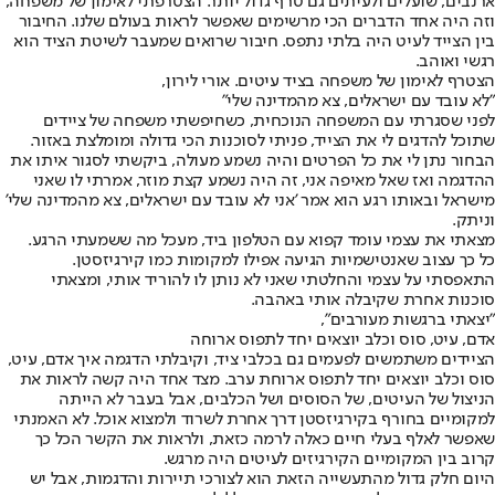
ארנבים, שועלים ולעיתים גם טרף גדול יותר. הצטרפתי לאימון של משפחה,
וזה היה אחד הדברים הכי מרשימים שאפשר לראות בעולם שלנו. החיבור
בין הצייד לעיט היה בלתי נתפס. חיבור שרואים שמעבר לשיטת הציד הוא
רגשי ואוהב.
הצטרף לאימון של משפחה בציד עיטים. אורי לירון,
"לא עובד עם ישראלים, צא מהמדינה שלי"
לפני שסגרתי עם המשפחה הנוכחית, כשחיפשתי משפחה של ציידים
שתוכל להדגים לי את הצייד, פניתי לסוכנות הכי גדולה ומומלצת באזור.
הבחור נתן לי את כל הפרטים והיה נשמע מעולה, ביקשתי לסגור איתו את
ההדגמה ואז שאל מאיפה אני, זה היה נשמע קצת מוזר, אמרתי לו שאני
מישראל ובאותו רגע הוא אמר 'אני לא עובד עם ישראלים, צא מהמדינה שלי'
וניתק.
מצאתי את עצמי עומד קפוא עם הטלפון ביד, מעכל מה ששמעתי הרגע.
כל כך עצוב שאנטישמיות הגיעה אפילו למקומות כמו קירגיזסטן.
התאפסתי על עצמי והחלטתי שאני לא נותן לו להוריד אותי, ומצאתי
סוכנות אחרת שקיבלה אותי באהבה.
"יצאתי ברגשות מעורבים",
אדם, עיט, סוס וכלב יוצאים יחד לתפוס ארוחה
הציידים משתמשים לפעמים גם בכלבי ציד, וקיבלתי הדגמה איך אדם, עיט,
סוס וכלב יוצאים יחד לתפוס ארוחת ערב. מצד אחד היה קשה לראות את
הניצול של העיטים, של הסוסים ושל הכלבים, אבל בעבר לא הייתה
למקומיים בחורף בקירגיזסטן דרך אחרת לשרוד ולמצוא אוכל. לא האמנתי
שאפשר לאלף בעלי חיים כאלה לרמה כזאת, ולראות את הקשר הכל כך
קרוב בין המקומיים הקירגיזים לעיטים היה מרגש.
היום חלק גדול מהתעשייה הזאת הוא לצורכי תיירות והדגמות, אבל יש