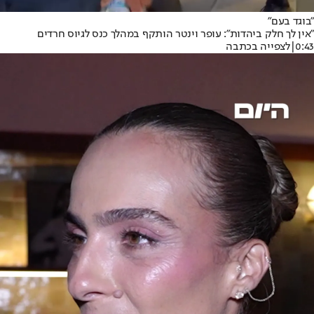
"בוגד בעם"
"אין לך חלק ביהדות": עופר וינטר הותקף במהלך כנס לגיוס חרדים
0:43
|
לצפייה בכתבה