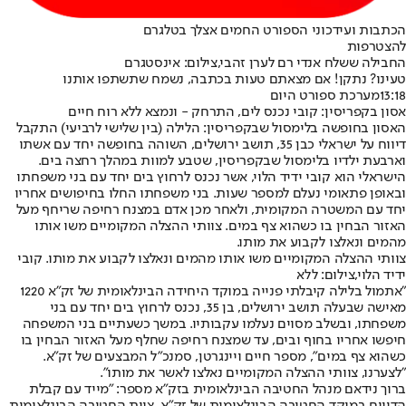
הכתבות ועידכוני הספורט החמים אצלך בטלגרם
להצטרפות
החבילה ששלח אנדי רם לערן זהבי,צילום: אינסטגרם
טעינו? נתקן! אם מצאתם טעות בכתבה, נשמח שתשתפו אותנו
13:18
מערכת ספורט היום
אסון בקפריסין: קובי נכנס לים, התרחק - ונמצא ללא רוח חיים
האסון בחופשה בלימסול שבקפריסין: הלילה (בין שלישי לרביעי) התקבל
דיווח על ישראלי כבן 35, תושב ירושלים, השוהה בחופשה יחד עם אשתו
וארבעת ילדיו בלימסול שבקפריסין, שטבע למוות במהלך רחצה בים.
הישראלי הוא קובי ידיד הלוי, אשר נכנס לרחוץ בים יחד עם בני משפחתו
ובאופן פתאומי נעלם למספר שעות. בני משפחתו החלו בחיפושים אחריו
יחד עם המשטרה המקומית, ולאחר מכן אדם במצנח רחיפה שריחף מעל
האזור הבחין בו כשהוא צף במים. צוותי ההצלה המקומיים משו אותו
מהמים ונאלצו לקבוע את מותו.
צוותי ההצלה המקומיים משו אותו מהמים ונאלצו לקבוע את מותו. קובי
ידיד הלוי,צילום: ללא
"אתמול בלילה קיבלתי פנייה במוקד היחידה הבינלאומית של זק"א 1220
מאישה שבעלה תושב ירושלים, בן 35, נכנס לרחוץ בים יחד עם בני
משפחתו, ובשלב מסוים נעלמו עקבותיו. במשך כשעתיים בני המשפחה
חיפשו אחריו בחוף ובים, עד שמצנח רחיפה שחלף מעל האזור הבחין בו
כשהוא צף במים", מספר חיים ויינגרטן, סמנכ"ל המבצעים של זק"א.
"לצערנו, צוותי ההצלה המקומיים נאלצו לאשר את מותו".
ברוך נידאם מנהל החטיבה הבינלאומית בזק״א מספר: "מייד עם קבלת