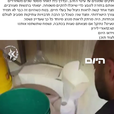
חוקים שמגנים על עיטי הזהב, ובדרך כלל לאחר מספר שנים משחררים
אותם בחזרה לטבע כדי שיוכלו להקים משפחה. יצאתי ברגשות מעורבים.
מצד אחד קשה לראות ניצול של בעלי חיים, בטח כשהיום זה כבר לא תמיד
צורך הישרדותי. ומצד שני, כשכל כך הרבה תרבויות עתיקות מסביב לעולם
נכחדות, היה מרתק לראות מנהג מיוחד כל כך שעדיין נשמר.
טעינו? נתקן! אם מצאתם טעות בכתבה, נשמח שתשתפו אותנו
12:40
אורי לירון
וידאו היום
לעוד תוכן