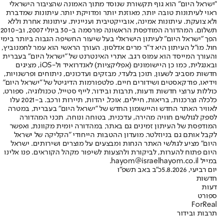
"ישראל היום" הוא גוף תקשורת שנוסד מתוך האמונה שהציבור הישראלי
ראוי לעיתונות טובה יותר, מאוזנת יותר ומדויקת יותר. עיתונות שמדברת
ולא צועקת. עיתונות אמינה, אובייקטיבית ועניינית. עיתונות אחרת וללא
תשלום. המהדורה המודפסת הראשונה פורסמה ב-30 ביולי 2007, וב-2010
הפך "ישראל היום" לעיתון הישראלי בעל שיעור החשיפה הגבוה ביותר בימי
חול. מו"ל העיתון היא ד"ר מרים אדלסון. העורך הראשי הוא עמר לחמנוביץ,
והעורך המייסד הוא עמוס רגב. אתרי האינטרנט של "ישראל היום" בעברית
ובאנגלית, כמו כן היישומונים (אפליקציות) לאנדרואיד ול-iOS, מציגים
חדשות מסביב לשעון, תוכן בלעדי, מבזקים ועדכונים, ניתוחים ופרשנויות,
וידיאו, פודקאסטים ושידורים חיים. פלטפורמות הדיגיטל של "ישראל היום"
כוללות ערוצי חדשות ודעות, תרבות ובידור, לייף סטייל, טכנולוגיה, ספורט,
כלכלה וצרכנות, בריאות, חיילים, אוכל, יהדות, תיירות ורכב. ב-2021 עלו
לאוויר האתר החדש והיישומון החדש של "ישראל היום" בעברית, במטרה
לספק לגולשים חוויה מהירה, עדכנית, בטוחה ונוחה. תכני המהדורה
המודפסת של העיתון זמינים גם באתר, במהדורה יומית מקוונת, ואפשר
לקבל אותם גם בניוזלטר. מועדון ההטבות הייחודי "הקליקה של ישראל
היום" מציע לגולשי האתר הנחות ומבצעים על מוצרים ושירותים. ישראל
היום פתוח להערות, לביקורת ולהצעות לשיפור מקהל הקוראים. פנו אלינו
במייל hayom@israelhayom.co.il.
יום רביעי, 5.8.2026
כ"ב באב תשפ"ו
חדשות
דעות
ספורט
ForReal
תרבות ובידור