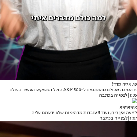
פי, איזה מדד!
זו הסיבה שכולם מהופנטים ל-S&P 500, כולל המשקיע העשיר בעולם
1:05
|
לצפייה בכתבה
איףףףףף!
לזיעה אין ריח, ועוד 5 עובדות מדהימות שלא ידעתם עליה
1:07
|
לצפייה בכתבה