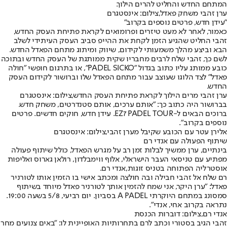
המתחם החדש והחליט להרים הילוך.
ערן זהבי משחק פאדל,צילום: אינסטגרם
"עידן חדש, פרטים נוספים בקרוב"
כאמור, לאחר לא מעט טיזרים ופרומואים לקראת פתיחת העסק החדש,
זהבי החליט שהגיע הזמן לקחת את ההייפ סביב העסק העיתידי לשלב
הבא וביצע מהלך משמעותי לקידום, שיווק ומיתוג מתחם הפאדל החדש.
לשם כך, זהבי שלח לרבים מחבריו שקית ממותגת של העסק החדש ובתוכה
כובע ממותג עליו כתוב בגדול "PADEL SICKO", או בתרגום חופשי "חולה
פאדל" לצד הלוגו שעוצב עבור מתחם הפאדל שלו וברושור לקידום העסק
החדש.
ערן זהבי מרים הילוך לקראת פתיחת העסק החדש,צילום: אינסטגרם
בברושור היה כתוב כך: "אותם ערכים, אותם סטנדרטים, משחק חדש.
ברוכים הבאים ל-EZ7 PADEL TOUR. עידן חדש, חוקים חדשים. פרטים
נוספים בקרוב".
אלירן עטר עם הכובע שקיבל מערן זהבי,צילום: אינסטגרם
שיתוף הפעולה עם אנדי רם
בינתיים, ערן ממשיך לבלות זמן רב על מגרש הפאדל, כולל שיתוף פעולה
מפתיע עם טניסאי העבר הישראלי, אלוף ווימבלדון, רולאן גארוס ואליפות
אוסטרליה הפתוחה בטניס זוגות,
אנדי רם
.
רם שלח אל זהבי חבילה ובה חולצה ומכתב אישי בו הזמין אותו לטורניר
פאדל: "ערן היקר, אני שמח להזמין אותך לטורניר פאדל מיוחד בשיתוף
סמסונג במתחם היוקרתי A PADEL בסביון. יום רביעי, 5/8 בשעה 19:00.
נתראה בקרוב אחי, אנדי".
אנדי רם,צילום: דוברות הכנסת
זהבי הגיב בסטורי וכתב לרם בתחרותיות האופיינית לו: "באים צנועים מחר