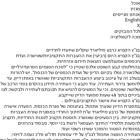
אוכל
מגזין
אנחנו מגייסים
English
X
לכל המבזקים
מכה לקואליציה
בג"ץ הקפיא כרבע מיליארד שקלים שיועדו לחרדים
בג”ץ הקפיא היום (רביעי) את ההעברות התקציביות
שאישרה ועדת
הכספים אמש,
למעט הוצאות חירום אזרחיות.
בהחלטתו קבע השופט אלכס שטיין כי "לנוכח הפגמים הפרוצדורליים
שלכאורה נפלו בקיום הדיון של ועדת הכספים של הכנסת", יש להורות
בשלב זה על עיכוב ביצוע ההעברות התקציביות שאושרו באותו דיון, עד
להמשך בירור העתירה. עוד נקבע כי העתירה תידון בהקדם בפני הרכב של
שלושה שופטים, וכי על המשיבים להגיש את תגובתם לעתירה ולבקשה לצו
ביניים בתוך 48 שעות ממועד הדיון שייקבע.
בג"צ הקפיא את אישור התקציבים,צילום: .
במסגרת הדיון שנערך אתמול, בעיצומה של פגרת הכנסת, הוועדה אישרה
תוספת של כרבע מיליארד ש"ח לחינוך החרדי במסגרת שורת העברות
תקציביות. בין הסעיפים שאושרו: תוספת תקציב לגננות החרדיות, תקציב
להסעות תלמידי 'החינוך העצמאי' ורשת בני יוסף, סבסוד צהרונים
במוסדות הפטור והמוכר שאינו רשמי ועוד.
העתירה הוגשה אתמול לבג”ץ על ידי עמותת חדו”ש וח”כ נעמה לזימי,