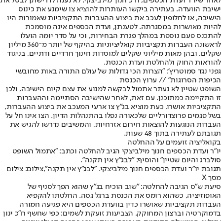
לאחר שיו”ר ועדת הכספים, ח”כ חנוך מילביצקי, לא נענה לדרישתן לבטל את
ישיבת הוועדה. בעתירה ביקשו העותרות להוציא צו שימנע את כינוס
הישיבה, או לחלופין לעכב את ביצוע ההעברות התקציביות שאמורות היו
להיות מאושרות במסגרתה. לטענתן, ועדת הכספים אינה מוסמכת
להתכנס פעם נוספת במהלך פגרת הבחירות, וכי על סדר יומה הועלו
לראשונה העברות תקציביות קואליציוניות בהיקף של יותר מ־360 מיליון
שקלים, ובהן מאות מיליוני שקלים למוסדות חינוך חרדיים ודתיים, בניגוד
להוראות החוק ולהחלטת ועדת הכנסת.
גפני נגד סמוטריץ': "הצרות הכי גדולות של עולם התורה באות מחובשי
הכיפות הסרוגות" // ערוץ הכנסת
השופט שטיין לא נעתר אתמול לבקשה למנוע את עצם קיום הישיבה, ולכן
זו התקיימה כמתוכנן. עם זאת, לאחר שהישיבה הסתיימה וההעברות
התקציביות אושרו, כעת מוציא בג”ץ צו ארעי המעכב את ביצוע ההעברות,
בשל פגמים פרוצדורליים שלכאורה נפלו בהתנהלות הדיון. הצו אינו חל על
העברות הנוגעות להוצאות חירום אזרחיות, והמשיבים נדרשו להגיש את
תגובתם לעתירה בתוך 48 שעות.
בקואליציה זועמים על ההחלטה
יו"ר ועדת הכספים חנוך מילביצקי הגיב להחלטה וכתב: "אתמול השופט
סולברג והיום שטיין" והוסיף: "לבג"ץ אין תקנה".
תגובת יו"ר ועדת הכספים חנוך מילביצקי. "לבג"ץ אין תקנה",צילום: צילום
מסך X
סיעת ש״ס הגיבה להחלטה: "שוב הוכיח בג״ץ שהוא הפך לסניף של
האופוזיציה, כשהוא רומס את הכנסת ברגל גסה. החלטתו להקפיא
העברות תקציביות שאושרו כדין בוועדת הכספים היא פגיעה חמורה
בדמוקרטיה וברצון המחוקק. הצביעות זועקת לשמים: כפי שחשף ח״כ ינון