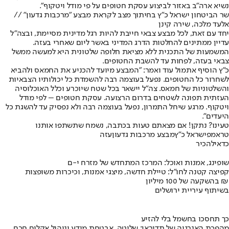
נשיא ארה"ב באזור לביצוע עסקת חטופים על פי מודל ויטקוף".
שר הביטחון ישראל כ"ץ בחיתוך מצב לקראת מבצע "מרכבות גדעון" //
אלעד מלכה, שירה קינן
יחד עם זאת, לכל מבצע צבאי חייבת להיות רגל מדינית מסיימת, ובצה"ל
עדיין ממתינים להחלטות הדרג המדיני באשר ליום שאחרי בעזה.
המשמעות של התכנית ללא מציאת חלופה שלטונית היא למעשה ממשל
צבאי בעזה, לפחות עד להשבת החטופים.
כ"ץ הוסיף אתמול עוד ואמר: "המבצע מיועד להכניע את החמאס ולהביא
לשחרור כל החטופים. נפעל בעוצמה רבה להשמדת כל יכולותיו הצבאיות
והשלטוניות של חמאס. צה"ל יישאר בכל שטח שיוכרע וכלל האוכלוסיה
העזתית תפונה לשטחים בדרום הרצועה. עסקת חטופים – לפי מודל
ויטקוף. מרגע שיחל התמרון, נפעל בעוצמה רבה ולא נפסיק עד להשגת כל
היעדים".
טעינו? נתקן! אם מצאתם טעות בכתבה, נשמח שתשתפו אותנו
טראמפ
ישראל כ"ץ
מבצע מרכבות גדעון
עזה
כדאי
להכיר
שופינג, אמנות ואוכל: המרכז המתחדש של מזרח י-ם
קפיצה קטנה לחו"ל: טיילת חדשה, מיצגי אמנות, וכיכרות משופצות
בהשקעה של 100 מיליון ₪
בשיתוף עיריית ירושלים
כך תחסכו בחשמל בלי להזיע
מהפכת האנרגיה של תדיראן: שליטה, אבטחת מידע וניהול אקלים חכם