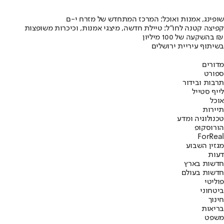
שופינג, אמנות ואוכל: המרכז המתחדש של מזרח י-ם
קפיצה קטנה לחו"ל: טיילת חדשה, מיצגי אמנות, וכיכרות משופצות
בהשקעה של 100 מיליון ₪
בשיתוף עיריית ירושלים
מדורים
ספורט
תרבות ובידור
לייף סטייל
אוכל
תיירות
טכנולוגיה ומדע
הורוסקופ
ForReal
מגזין השבוע
דעות
חדשות בארץ
חדשות בעולם
פוליטי
ביטחוני
חינוך
בריאות
משפט