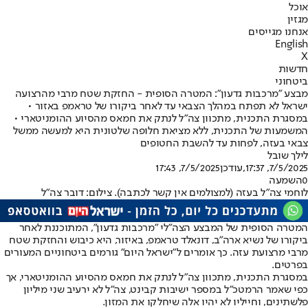
אוכל
מגזין
אנחנו מגייסים
English
X
חדשות
ביטחוני
מבצע "מרכבות גדעון": המטרה הסופית - החזקת שטח מרבי מהרצועה
ישראל לא תפתח במהלך הצבאי עד לאחר ביקורו של טראמפ באזור •
במסגרת התכנית, מתכוון צה"ל לנתק את חמאס מהסיוע ההומניטארי •
המשמעות של התכנית, ללא מציאת חלופה שלטונית היא למעשה ממשל
צבאי בעזה, לפחות עד להשבת החטופים
לילך שובל
7/5/2025, 17:37
,עודכן
7/5/2025, 17:43
0
השמעה
לוחמי צה"ל בעזה (למצולמים אין קשר לכתבה). צילום: דובר צה"ל
המטרה הסופית של המבצע הצה"לי "מרכבות גדעון", המתוכננת לאחר
ביקורו של נשיא ארה"ב, דונאלד טראמפ, באיזור, היא כיבוש והחזקת שטח
מרבי מרצועת עזה. כך אומרים ל"ישראל היום" גורמים ביטחוניים המעורים
בפרטים.
במסגרת התכנית, מתכוון צה"ל לנתק את חמאס מהסיוע ההומניטארי, אך
כפי שאמר הרמטכ"ל במספר ישיבות קבינט, צה"ל לא ירעיב שני מיליון
פלשתינים, וחייליו לא יהיו אלה שיחלקו את המזון.