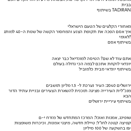
בבית
בשיתוף TADIRAN
מאחורי הקלעים של הטעם הישראלי
איך אסם הפכה את תקופת הצנע והמחסור הקשה של שנות ה-40 למותג
לאומי?
בשיתוף אסם
אתם עוד לא שם? הטיסה למונדיאל כבר יצאה
יונדאי לוקחת אתכם לבמה הכי גדולה בעולם
בשיתוף יונדאי מבית כלמוביל
ירושלים 2040: העיר נערכת ל- 1.5 מליון תושבים
מנכ"לית העירייה מציגה תוכנית להשארת הצעירים ובניית עתיד הדור
הבא
בשיתוף עיריית ירושלים
שופינג, אמנות ואוכל: המרכז המתחדש של מזרח י-ם
קפיצה קטנה לחו"ל: טיילת חדשה, מיצגי אמנות, וכיכרות משופצות
בהשקעה של 100 מיליון ₪