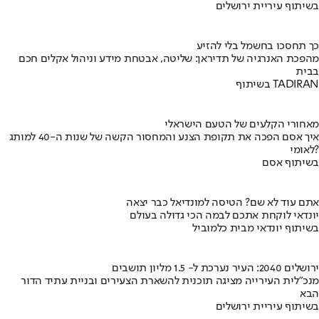
בשיתוף עיריית ירושלים
כך תחסכו בחשמל בלי להזיע
מהפכת האנרגיה של תדיראן: שליטה, אבטחת מידע וניהול אקלים חכם
בבית
בשיתוף TADIRAN
מאחורי הקלעים של הטעם הישראלי
איך אסם הפכה את תקופת הצנע והמחסור הקשה של שנות ה-40 למותג
לאומי?
בשיתוף אסם
אתם עוד לא שם? הטיסה למונדיאל כבר יצאה
יונדאי לוקחת אתכם לבמה הכי גדולה בעולם
בשיתוף יונדאי מבית כלמוביל
ירושלים 2040: העיר נערכת ל- 1.5 מליון תושבים
מנכ"לית העירייה מציגה תוכנית להשארת הצעירים ובניית עתיד הדור
הבא
בשיתוף עיריית ירושלים