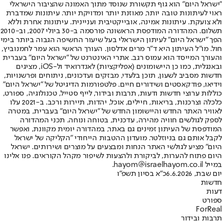
"ישראל היום" הוא גוף תקשורת שנוסד מתוך האמונה שהציבור הישראלי
ראוי לעיתונות טובה יותר, מאוזנת יותר ומדויקת יותר. עיתונות שמדברת
ולא צועקת. עיתונות אמינה, אובייקטיבית ועניינית. עיתונות אחרת וללא
תשלום. המהדורה המודפסת הראשונה פורסמה ב-30 ביולי 2007, וב-2010
הפך "ישראל היום" לעיתון הישראלי בעל שיעור החשיפה הגבוה ביותר בימי
חול. מו"ל העיתון היא ד"ר מרים אדלסון. העורך הראשי הוא עמר לחמנוביץ,
והעורך המייסד הוא עמוס רגב. אתרי האינטרנט של "ישראל היום" בעברית
ובאנגלית, כמו כן היישומונים (אפליקציות) לאנדרואיד ול-iOS, מציגים
חדשות מסביב לשעון, תוכן בלעדי, מבזקים ועדכונים, ניתוחים ופרשנויות,
וידיאו, פודקאסטים ושידורים חיים. פלטפורמות הדיגיטל של "ישראל היום"
כוללות ערוצי חדשות ודעות, תרבות ובידור, לייף סטייל, טכנולוגיה, ספורט,
כלכלה וצרכנות, בריאות, חיילים, אוכל, יהדות, תיירות ורכב. ב-2021 עלו
לאוויר האתר החדש והיישומון החדש של "ישראל היום" בעברית, במטרה
לספק לגולשים חוויה מהירה, עדכנית, בטוחה ונוחה. תכני המהדורה
המודפסת של העיתון זמינים גם באתר, במהדורה יומית מקוונת, ואפשר
לקבל אותם גם בניוזלטר. מועדון ההטבות הייחודי "הקליקה של ישראל
היום" מציע לגולשי האתר הנחות ומבצעים על מוצרים ושירותים. ישראל
היום פתוח להערות, לביקורת ולהצעות לשיפור מקהל הקוראים. פנו אלינו
במייל hayom@israelhayom.co.il.
יום שבת, 6.6.2026
כ"א בסיון תשפ"ו
חדשות
דעות
ספורט
ForReal
תרבות ובידור