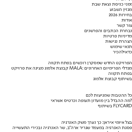
זמני כניסת וצאת שבת
מגזין השבוע
בחירות 2026
אודות
צור קשר
נבחרת הכתבים והפרשנים
מדיניות פרטיות
הצהרת נגישות
תנאי שימוש
כדאי
להכיר
הפרויקט החדש שמסקרן רוכשים בפתח תקווה
קבוצת אלמוג מציגה את פרויקט MALA: מגדלי הפרימיום האחרונים
בפתח תקווה
בשיתוף קבוצת אלמוג
כל ההטבות שמגיעות לכם
מה ההבדל בין מועדון תעופה וכרטיס אשראי?
בשיתוף FLYCARD
בצל איומי איראן: כך נערך משק האנרגיה
פסגת האנרגיה במעמד שגריר ארה"ב, שר האנרגיה ובכירי התעשייה