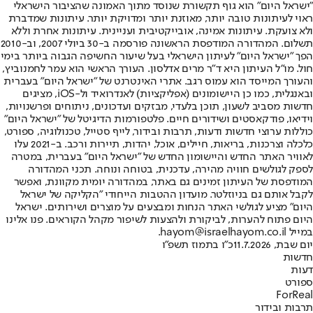
"ישראל היום" הוא גוף תקשורת שנוסד מתוך האמונה שהציבור הישראלי
ראוי לעיתונות טובה יותר, מאוזנת יותר ומדויקת יותר. עיתונות שמדברת
ולא צועקת. עיתונות אמינה, אובייקטיבית ועניינית. עיתונות אחרת וללא
תשלום. המהדורה המודפסת הראשונה פורסמה ב-30 ביולי 2007, וב-2010
הפך "ישראל היום" לעיתון הישראלי בעל שיעור החשיפה הגבוה ביותר בימי
חול. מו"ל העיתון היא ד"ר מרים אדלסון. העורך הראשי הוא עמר לחמנוביץ,
והעורך המייסד הוא עמוס רגב. אתרי האינטרנט של "ישראל היום" בעברית
ובאנגלית, כמו כן היישומונים (אפליקציות) לאנדרואיד ול-iOS, מציגים
חדשות מסביב לשעון, תוכן בלעדי, מבזקים ועדכונים, ניתוחים ופרשנויות,
וידיאו, פודקאסטים ושידורים חיים. פלטפורמות הדיגיטל של "ישראל היום"
כוללות ערוצי חדשות ודעות, תרבות ובידור, לייף סטייל, טכנולוגיה, ספורט,
כלכלה וצרכנות, בריאות, חיילים, אוכל, יהדות, תיירות ורכב. ב-2021 עלו
לאוויר האתר החדש והיישומון החדש של "ישראל היום" בעברית, במטרה
לספק לגולשים חוויה מהירה, עדכנית, בטוחה ונוחה. תכני המהדורה
המודפסת של העיתון זמינים גם באתר, במהדורה יומית מקוונת, ואפשר
לקבל אותם גם בניוזלטר. מועדון ההטבות הייחודי "הקליקה של ישראל
היום" מציע לגולשי האתר הנחות ומבצעים על מוצרים ושירותים. ישראל
היום פתוח להערות, לביקורת ולהצעות לשיפור מקהל הקוראים. פנו אלינו
במייל hayom@israelhayom.co.il.
יום שבת, 11.7.2026
כ"ו בתמוז תשפ"ו
חדשות
דעות
ספורט
ForReal
תרבות ובידור