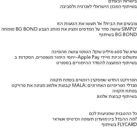
בישראל ובעולם
בשיתוף המכון הישראלי לאנרגיה ולסביבה
צובעים את הבית? אל תעשו את הטעות הזו
מומחה BG BOND עושה סדר על המדפים ומציג את מותג הצבע SIMPLY
בשיתוף BG BOND
שיא של 600 מיליון שקל: הטוטו עושה מהפיכה
יחסי הימור משופרים, הפקדות ב-Apple Pay ותשלום זכיות מיידי
בשיתוף המועצה להסדר ההימורים בספורט
הפרויקט החדש שמסקרן רוכשים בפתח תקווה
קבוצת אלמוג מציגה את פרויקט MALA: מגדלי הפרימיום האחרונים
בפתח תקווה
בשיתוף קבוצת אלמוג
כל ההטבות שמגיעות לכם
מה ההבדל בין מועדון תעופה וכרטיס אשראי?
בשיתוף FLYCARD