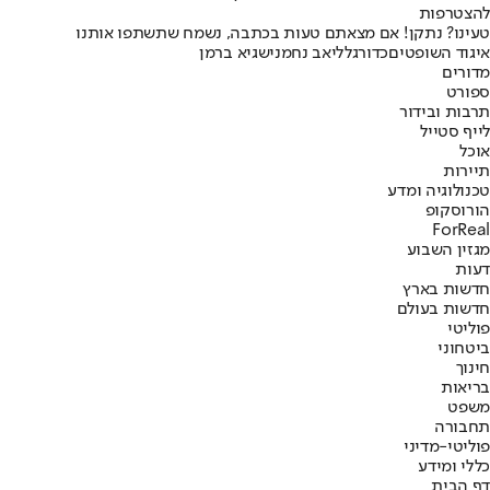
להצטרפות
טעינו? נתקן! אם מצאתם טעות בכתבה, נשמח שתשתפו אותנו
איגוד השופטים
כדורגל
ליאב נחמני
שגיא ברמן
מדורים
ספורט
תרבות ובידור
לייף סטייל
אוכל
תיירות
טכנולוגיה ומדע
הורוסקופ
ForReal
מגזין השבוע
דעות
חדשות בארץ
חדשות בעולם
פוליטי
ביטחוני
חינוך
בריאות
משפט
תחבורה
פוליטי-מדיני
כללי ומידע
דף הבית