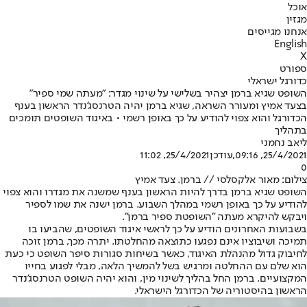
אוכל
מגזין
אנחנו מגייסים
English
X
ספורט
כדורגל ישראלי
השופט שגיא ברמן יצהיר בשלישי על שינוי מגדר: "מעתה שמי ספיר"
בצעד אמיץ ומעורר השראה, שגיא ברמן יהיה הטרנסג'נדר הראשון בענף
הכדורגל והוא צפוי להודיע על כך באופן רשמי • באיגוד השופטים תומכים
בתהליך
ליאב נחמני
25/4/2021, 09:16
,עודכן
25/4/2021, 11:02
0
צילום: מאור אלקסלסי // ברמן. צעד אמיץ
השופט שגיא ברמן בדרך להיות הראשון בענף שמשנה את מגדרו והוא צפוי
להודיע על כך באופן רשמי במהלך השבוע. ברמן ישנה את שמו לספיר
ויבקש להיקרא מעתה "השופטת ספיר ברמן".
בשבועות האחרונים הודיע על כך לראשי איגוד השופטים, שהביעו בו
תמיכה ושיבוציו אינם נפגעו כתוצאה מהחלטתו. יתרה מכך, ברמן זוכה
לחיבוק גדול מהנהלת האיגוד, כאשר בשיחות סגורות סיפר השופט כי כעת
הוא שלם עם ההחלטה ומרגיש בשל להמשיך הלאה, מבלי לפגוע בחייו
המקצועיים. ברמן החל בהליך לשינוי מין, והוא יהיה השופט הטרנסג'נדר
הראשון בהיסטוריה של הכדורגל הישראלי.