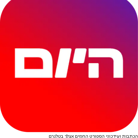
הכתבות ועידכוני הספורט החמים אצלך בטלגרם