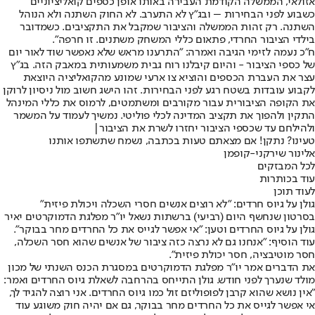
אזולאי, הממשלה הקודמת העבירה באותו אופן כספים קואליציוניים
כשבוע לפני הבחירות – ובג״ץ לא התערב. לא החוק השתנה ולא הנוהל
השתנה. רק זהות הממשלה והציבור שמקבל את התקציבים. כשמדובר
בילדי הציבור החרדי, פתאום כללי המשחק משתנים. זו חרפה".
ח"כ נעמה לזימי הגיבה ואמרה: "התרענו מראש שלא נאפשר שוד לאור יום
של כספי הציבור - והיום קיבלנו רוח גבית משמעותית במאבק הזה. בג"ץ
עצר את העברת הכספים והוציא צו ארעי שמונע מהקואליציה היוצאת
לקבוע עובדות בשטח רגע לפני הבחירות. זהו הישג חשוב מול ניסיון לרוקן
את הקופה הציבורית עבור מקורבים ומשתמטים, לרמוס את כללי המינהל
התקין ולהפוך את תקציב המדינה לכלי פוליטי. נמשיך לעמוד על המשמר
ולהילחם עד שכספי הציבור יחזרו לשרת את הציבור|
טעינו? נתקן! אם מצאתם טעות בכתבה, נשמח שתשתפו אותנו
אלינור שירקני-קופמן
לכל המבזקים
עוד בכותרות
לעוד תוכן
גולן על גיוס חרדים: "לא רוצים אנשים חסרי השכלה ויכולת פיזית"
בסרטון שנחשף היום (רביעי) ברשתות נשאל יו"ר מפלגת הדמוקרטים יאיר
גולן על גיוס החרדים וטען: "אי אפשר לגייס את כל החרדים מחר בבוקר".
עוד הוסיף: "אנחנו גם לא נרצה כזה ציבור של אנשים שהוא חסר השכלה,
חסר מוטיבציה, חסר יכולת פיזית".
את הדברים אמר יו"ר מפלגת הדמוקרטים במסגרת הכנס השנתי של מכון
מולד שנערך לפני חודש. גולן התייחס בהרחבה לשאלת גיוס החרדים ואמר:
"אין נושא שהוא קרבן לפופוליזם זול כמו גיוס החרדים. אני רוצה להגיד לך,
אי אפשר לגייס את כל החרדים מחר בבוקר, גם אם יהיה חוק משוגע עוד