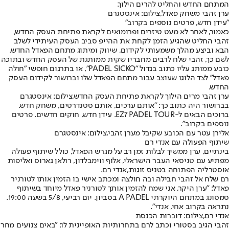
המתחם החדש והחליט להרים הילוך.
ערן זהבי משחק פאדל,צילום: אינסטגרם
"עידן חדש, פרטים נוספים בקרוב"
כאמור, לאחר לא מעט טיזרים ופרומואים לקראת פתיחת העסק החדש,
זהבי החליט שהגיע הזמן לקחת את ההייפ סביב העסק העיתידי לשלב
הבא וביצע מהלך משמעותי לקידום, שיווק ומיתוג מתחם הפאדל החדש.
לשם כך, זהבי שלח לרבים מחבריו שקית ממותגת של העסק החדש ובתוכה
כובע ממותג עליו כתוב בגדול "PADEL SICKO", או בתרגום חופשי "חולה
פאדל" לצד הלוגו שעוצב עבור מתחם הפאדל שלו וברושור לקידום העסק
החדש.
ערן זהבי מרים הילוך לקראת פתיחת העסק החדש,צילום: אינסטגרם
בברושור היה כתוב כך: "אותם ערכים, אותם סטנדרטים, משחק חדש.
ברוכים הבאים ל-EZ7 PADEL TOUR. עידן חדש, חוקים חדשים. פרטים
נוספים בקרוב".
אלירן עטר עם הכובע שקיבל מערן זהבי,צילום: אינסטגרם
שיתוף הפעולה עם אנדי רם
בינתיים, ערן ממשיך לבלות זמן רב על מגרש הפאדל, כולל שיתוף פעולה
מפתיע עם טניסאי העבר הישראלי, אלוף ווימבלדון, רולאן גארוס ואליפות
אוסטרליה הפתוחה בטניס זוגות,
אנדי רם
.
רם שלח אל זהבי חבילה ובה חולצה ומכתב אישי בו הזמין אותו לטורניר
פאדל: "ערן היקר, אני שמח להזמין אותך לטורניר פאדל מיוחד בשיתוף
סמסונג במתחם היוקרתי A PADEL בסביון. יום רביעי, 5/8 בשעה 19:00.
נתראה בקרוב אחי, אנדי".
אנדי רם,צילום: דוברות הכנסת
זהבי הגיב בסטורי וכתב לרם בתחרותיות האופיינית לו: "באים צנועים מחר