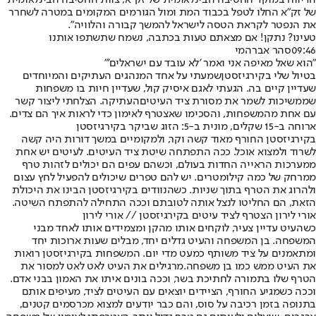
הדיווח במוקד החטיבה הבינלאומית של זק״א, צוות החטיבה הבינלאומית
של זק״א החלו לטפל בכבוד המת ומול הגורמים המקומים במטרה לשחרר
את הנפטר לקראת הטסה לישראל להמשך קבורה והלוויה".
טעינו? נתקן! אם מצאתם טעות בכתבה, נשמח שתשתפו אותנו
09:46
סהר אברהמי
"הוא שאל מאיפה אני ואמר 'לא עובד עם ישראלים'"
בטיול שלי ב
קירגיזסטן
שמעתי על אחד המנהגים העתיקים והמיוחדים
שעדיין קיים בה. הגעתי לאגם איסיק קול, שעדיין חיות בו משפחות
שממשיכות לשמר את מסורת ציד ה
עיטים
העתיקה. הצלחתי ליצור קשר
עם אחת מהמשפחות, והסכימו שאצטרף לאימון כדי לראות איך הם צדים.
ארוחה ב-15 שקלים, מונית ב-5: הזוג ש
ביקר בקירגיזסטן
בקירגיזסטן החורף מאוד קשה וקר, ולמקומיים במשך דורות היה קשה
לשרוד ולמצוא אוכל. ככה התפתחה שיטת ציד העיטים. לעיטים יש אחת
ממערכות הראייה החדות בעולם, וכשהם עפים הם יכולים לזהות טרף
ממרחק של כמה קילומטרים. יש להם טפרים שיכולים להפעיל לחץ עצום
ולהרוג את הטרף בתוך שניות. כשהנוודים בקירגיזסטן הבינו את היכולת
הזאת, הם החליטו לנצל אותה לטובתם וככה התחילה להתפתח השיטה.
אורי לירון הצטרף לציד עיטים בקירגיזסטן // אורי לירון
כשהעיט עדיין צעיר, לוקחים אותו מהקן ומצמידים אותו לאחד מבני
המשפחה. בן המשפחה והעיט גדלים יחד, מבלים שעות ארוכות יחד
ומתאמנים על ציד משותף כמעט מדי יום. המשפחות בקירגיזסטן רואות
את העיט ממש כמו בן משפחה.
מרגילים את העיט לאט לאט למסור את
הטרף שלו בתמורה לחתיכת בשר, וככה בונים איתו את האמון בבני אדם.
וככה כשמגיע החורף, הציידים יוצאים עם העיטים לציד, מעיפים אותם
בתנופה בזמן רכיבה על סוס, והם כבר יודעים למצוא מכרסמים קטנים,