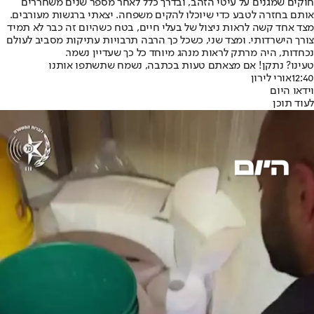
חוקים שמגנים על עיטי הזהב, ובדרך כלל לאחר מספר שנים משחררים
אותם בחזרה לטבע כדי שיוכלו להקים משפחה. יצאתי ברגשות מעורבים.
מצד אחד קשה לראות ניצול של בעלי חיים, בטח כשהיום זה כבר לא תמיד
צורך הישרדותי. ומצד שני, כשכל כך הרבה תרבויות עתיקות מסביב לעולם
נכחדות, היה מרתק לראות מנהג מיוחד כל כך שעדיין נשמר.
טעינו? נתקן! אם מצאתם טעות בכתבה, נשמח שתשתפו אותנו
12:40
אורי לירון
וידאו היום
לעוד תוכן