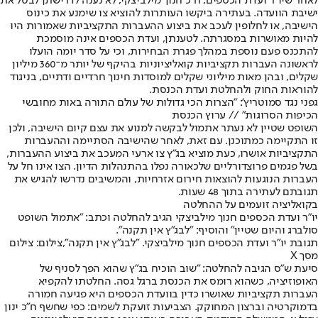
לאחר שיו”ר ועדת הכספים, ח”כ חנוך מילביצקי, לא נענה לדרישתן לבטל את
ישיבת הוועדה. בעתירה ביקשו העותרות להוציא צו שימנע את כינוס
הישיבה, או לחלופין לעכב את ביצוע ההעברות התקציביות שאמורות היו
להיות מאושרות במסגרתה. לטענתן, ועדת הכספים אינה מוסמכת
להתכנס פעם נוספת במהלך פגרת הבחירות, וכי על סדר יומה הועלו
לראשונה העברות תקציביות קואליציוניות בהיקף של יותר מ־360 מיליון
שקלים, ובהן מאות מיליוני שקלים למוסדות חינוך חרדיים ודתיים, בניגוד
להוראות החוק ולהחלטת ועדת הכנסת.
גפני נגד סמוטריץ': "הצרות הכי גדולות של עולם התורה באות מחובשי
הכיפות הסרוגות" // ערוץ הכנסת
השופט שטיין לא נעתר אתמול לבקשה למנוע את עצם קיום הישיבה, ולכן
זו התקיימה כמתוכנן. עם זאת, לאחר שהישיבה הסתיימה וההעברות
התקציביות אושרו, כעת מוציא בג”ץ צו ארעי המעכב את ביצוע ההעברות,
בשל פגמים פרוצדורליים שלכאורה נפלו בהתנהלות הדיון. הצו אינו חל על
העברות הנוגעות להוצאות חירום אזרחיות, והמשיבים נדרשו להגיש את
תגובתם לעתירה בתוך 48 שעות.
בקואליציה זועמים על ההחלטה
יו"ר ועדת הכספים חנוך מילביצקי הגיב להחלטה וכתב: "אתמול השופט
סולברג והיום שטיין" והוסיף: "לבג"ץ אין תקנה".
תגובת יו"ר ועדת הכספים חנוך מילביצקי. "לבג"ץ אין תקנה",צילום: צילום
מסך X
סיעת ש״ס הגיבה להחלטה: "שוב הוכיח בג״ץ שהוא הפך לסניף של
האופוזיציה, כשהוא רומס את הכנסת ברגל גסה. החלטתו להקפיא
העברות תקציביות שאושרו כדין בוועדת הכספים היא פגיעה חמורה
בדמוקרטיה וברצון המחוקק. הצביעות זועקת לשמים: כפי שחשף ח״כ ינון