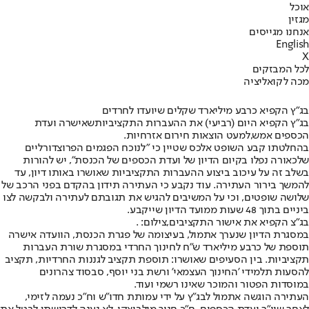
אוכל
מגזין
אנחנו מגייסים
English
X
לכל המבזקים
מכה לקואליציה
בג"ץ הקפיא כרבע מיליארד שקלים שיועדו לחרדים
בג”ץ הקפיא היום (רביעי) את ההעברות התקציביות
שאישרה ועדת
הכספים אמש,
למעט הוצאות חירום אזרחיות.
בהחלטתו קבע השופט אלכס שטיין כי "לנוכח הפגמים הפרוצדורליים
שלכאורה נפלו בקיום הדיון של ועדת הכספים של הכנסת", יש להורות
בשלב זה על עיכוב ביצוע ההעברות התקציביות שאושרו באותו דיון, עד
להמשך בירור העתירה. עוד נקבע כי העתירה תידון בהקדם בפני הרכב של
שלושה שופטים, וכי על המשיבים להגיש את תגובתם לעתירה ולבקשה לצו
ביניים בתוך 48 שעות ממועד הדיון שייקבע.
בג"צ הקפיא את אישור התקציבים,צילום: .
במסגרת הדיון שנערך אתמול, בעיצומה של פגרת הכנסת, הוועדה אישרה
תוספת של כרבע מיליארד ש"ח לחינוך החרדי במסגרת שורת העברות
תקציביות. בין הסעיפים שאושרו: תוספת תקציב לגננות החרדיות, תקציב
להסעות תלמידי 'החינוך העצמאי' ורשת בני יוסף, סבסוד צהרונים
במוסדות הפטור והמוכר שאינו רשמי ועוד.
העתירה הוגשה אתמול לבג”ץ על ידי עמותת חדו”ש וח”כ נעמה לזימי,