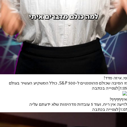
פי, איזה מדד!
זו הסיבה שכולם מהופנטים ל-S&P 500, כולל המשקיע העשיר בעולם
1:05
|
לצפייה בכתבה
איףףףףף!
לזיעה אין ריח, ועוד 5 עובדות מדהימות שלא ידעתם עליה
1:07
|
לצפייה בכתבה