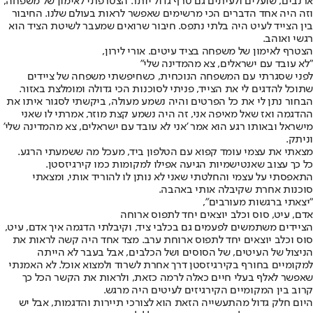
ארנבים, שועלים ולעיתים גם טרף גדול יותר. הצטרפתי לאימון של משפחה,
וזה היה אחד הדברים הכי מרשימים שאפשר לראות בעולם שלנו. החיבור
בין הצייד לעיט היה בלתי נתפס. חיבור שרואים שמעבר לשיטת הציד הוא
רגשי ואוהב.
הצטרף לאימון של משפחה בציד עיטים. אורי לירון,
"לא עובד עם ישראלים, צא מהמדינה שלי"
לפני שסגרתי עם המשפחה הנוכחית, כשחיפשתי משפחה של ציידים
שתוכל להדגים לי את הצייד, פניתי לסוכנות הכי גדולה ומומלצת באזור.
הבחור נתן לי את כל הפרטים והיה נשמע מעולה, ביקשתי לסגור איתו את
ההדגמה ואז שאל מאיפה אני, זה היה נשמע קצת מוזר, אמרתי לו שאני
מישראל ובאותו רגע הוא אמר 'אני לא עובד עם ישראלים, צא מהמדינה שלי'
וניתק.
מצאתי את עצמי עומד קפוא עם הטלפון ביד, מעכל מה ששמעתי הרגע.
כל כך עצוב שאנטישמיות הגיעה אפילו למקומות כמו קירגיזסטן.
התאפסתי על עצמי והחלטתי שאני לא נותן לו להוריד אותי, ומצאתי
סוכנות אחרת שקיבלה אותי באהבה.
"יצאתי ברגשות מעורבים",
אדם, עיט, סוס וכלב יוצאים יחד לתפוס ארוחה
הציידים משתמשים לפעמים גם בכלבי ציד, וקיבלתי הדגמה איך אדם, עיט,
סוס וכלב יוצאים יחד לתפוס ארוחת ערב. מצד אחד היה קשה לראות את
הניצול של העיטים, של הסוסים ושל הכלבים, אבל בעבר לא הייתה
למקומיים בחורף בקירגיזסטן דרך אחרת לשרוד ולמצוא אוכל. לא האמנתי
שאפשר לאלף בעלי חיים כאלה לרמה כזאת, ולראות את הקשר הכל כך
קרוב בין המקומיים הקירגיזים לעיטים היה מרגש.
היום חלק גדול מהתעשייה הזאת הוא לצורכי תיירות והדגמות, אבל יש