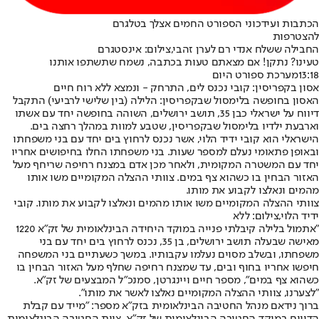
הכתבות ועידכוני הספורט החמים אצלך בטלגרם
להצטרפות
החבילה ששלח אנדי רם לערן זהבי,צילום: אינסטגרם
טעינו? נתקן! אם מצאתם טעות בכתבה, נשמח שתשתפו אותנו
13:18
מערכת ספורט היום
אסון בקפריסין: קובי נכנס לים, התרחק - ונמצא ללא רוח חיים
האסון בחופשה בלימסול שבקפריסין: הלילה (בין שלישי לרביעי) התקבל
דיווח על ישראלי כבן 35, תושב ירושלים, השוהה בחופשה יחד עם אשתו
וארבעת ילדיו בלימסול שבקפריסין, שטבע למוות במהלך רחצה בים.
הישראלי הוא קובי ידיד הלוי, אשר נכנס לרחוץ בים יחד עם בני משפחתו
ובאופן פתאומי נעלם למספר שעות. בני משפחתו החלו בחיפושים אחריו
יחד עם המשטרה המקומית, ולאחר מכן אדם במצנח רחיפה שריחף מעל
האזור הבחין בו כשהוא צף במים. צוותי ההצלה המקומיים משו אותו
מהמים ונאלצו לקבוע את מותו.
צוותי ההצלה המקומיים משו אותו מהמים ונאלצו לקבוע את מותו. קובי
ידיד הלוי,צילום: ללא
"אתמול בלילה קיבלתי פנייה במוקד היחידה הבינלאומית של זק"א 1220
מאישה שבעלה תושב ירושלים, בן 35, נכנס לרחוץ בים יחד עם בני
משפחתו, ובשלב מסוים נעלמו עקבותיו. במשך כשעתיים בני המשפחה
חיפשו אחריו בחוף ובים, עד שמצנח רחיפה שחלף מעל האזור הבחין בו
כשהוא צף במים", מספר חיים ויינגרטן, סמנכ"ל המבצעים של זק"א.
"לצערנו, צוותי ההצלה המקומיים נאלצו לאשר את מותו".
ברוך נידאם מנהל החטיבה הבינלאומית בזק״א מספר: "מייד עם קבלת