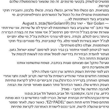
ממשיכים לשחק בקטעי סרטונים. זה מה שנשאר כשהממשלה שלהם
קורסת.
במציאות, הם נכשלו מול איראן, נכשלו בעזה, נכשלו בלבנון, והעבירו חוקי
השתמטות שהפילו את כל הנטל על המשרתים והמילואימניקים. מי
שהצביע בעד השתמטות לא…
— Yair Golan - יאיר גולן (@YairGolan1)
August 5, 2026
עוד כתב: "מי שהצביע בעד השתמטות לא יטיף לנו על שירות. אני שירתתי
עשרות שנים בצה״ל והייתי סגן הרמטכ״ל. אני אומר את זה בצורה הברורה
ביותר: גיוס לכולם. נקודה. גיוס לפי צורכי ויכולות צה״ל. מי שלא יתגייס
לצה״ל יישא בשירות לאומי מלא. בלי קומבינות, בלי פטורים ובלי חוקי
השתמטות. אצלנו כולם משרתים".
השר לביטחון לאומי איתמר בן גביר הגיב לפרסום: "שונא ישראל, גזען.
נעתור לוועדת הבחירות בדרישה לפסול אותו מה לעשות לכנסת על
הגזענות הדוחה הזו".
טעינו? נתקן! אם מצאתם טעות בכתבה, נשמח שתשתפו אותנו
14:09
מערכת היום
רגע לפני פתיחת העסק החדש: ערן זהבי מעלה הילוך
כשמונה חודשים אחרי שהודיע רשמית על פרישה וקרוב לשנה וחצי אחרי
משחקו האחרון בקריירה ככדורגלן,
ערן זהבי
מרים הילוך לקראת פתיחת
העסק החדש שלו, כאשר הכדורגל נותר הפעם מאחור ופינה את הבמה
לאהבה החדשה של זהבי - פאדל.
כידוע, ערן זהבי, אקס
מכבי תל אביב
,
הפועל תל אביב
,
פ.ס.וו
איינדהובן
ההולנדית ונבחרת ישראל, הכריז לפני כחודשיים כי הוא פותח
מתחם פאדל חדש תחת השם "EZ7 PADEL", כאשר כעת, לאחר מספר
טיזרים שהעלה לרשת, זהבי נכנס לישורת האחרונה לקראת פתיחת