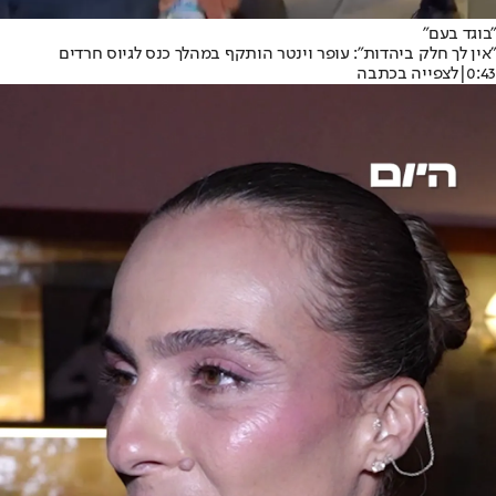
"בוגד בעם"
"אין לך חלק ביהדות": עופר וינטר הותקף במהלך כנס לגיוס חרדים
0:43
|
לצפייה בכתבה