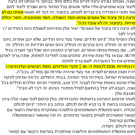
שעה. ואנחנו גם לא נרצה לגייס את כולם מחר בבוקר, כי אנחנו לא נרצה
ליצור צבא שמגיעים אליו אלפי אנשים בכל מחזור גיוס, שצריך ליצור להם
את תנאי ההפרדה בין גברים לנשים, בקיצור, זה דבר לא מעשי.
אנחנו גם לא
נרצה כזה ציבור של אנשים שהוא חסר השכלה, חסר מוטיבציה, חסר יכולת
פיזית. בקיצור, זה לא עובד ככה".
לא נרצה כזה ציבור של אנשים": יאיר גולן מתייחס לשאלת גיוס החרדים //
דביר לוגר
גולן הוסיף עוד: "גיוס חרדים, שאני בעד גיוס חרדים, שלא יובן אחרת, גיוס
חרדים זה תהליך. גיוס ערבים זה תהליך, גיוס נשים חרדיות זה תהליך. זה
לא... אם באמת אנחנו אומרים, העיקרון המכונן הוא שכל נער ונערה בגיל
18/19, עם או בלי שנת שירות, נותנים שנה למדינה לפחות, אתה צריך לארגן
מחדש את כל המערכת. לשם צריך לחתור.
>>בחירות 2026 לכנסת ה-26 | סקרי מנדטים, מפת הגושים ועדכונים<<
יהיו מגוון אופנים לשרת. אני בעד שיהיה שירות גם במד"א, בכב"ה,
במשטרת ישראל, בשירות בתי הסוהר, בבתי החולים. כל מה שניתן לפקח
עליו שהוא באמת שירות לצבור. דרך אגב, מחזורי הגיוס הולכים וגדלים בכל
שנה, הצבא לא יגדל בהתאם לגודל מחזורי הגיוס, זה דבר לא סביר".
תגובת גולן
לאחר פרסום הסרטון ברשתות החברתיות, גולן פרסם לפני שעה קלה ציוץ
בחשבונו ברשת X בו קרא לגיוס לכולם, וכתב בין היתר: "גיוס לכולם.
נקודה. ראש ממשלת המשתמטים והלשכה שנחקרת בפרשת הקשר עם
קטאר ממשיכים לשחק בקטעי סרטונים. זה מה שנשאר כשהממשלה
שלהם קורסת".
גיוס לכולם. נקודה.
ראש ממשלת המשתמטים והלשכה שנחקרת בפרשת הקשר עם קטאר